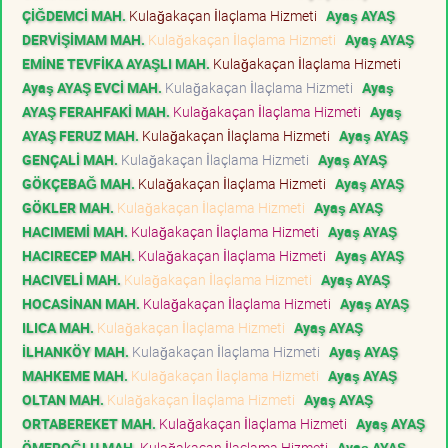
ÇİĞDEMCİ MAH.
Kulağakaçan İlaçlama Hizmeti
Ayaş AYAŞ
DERVİŞİMAM MAH.
Kulağakaçan İlaçlama Hizmeti
Ayaş AYAŞ
EMİNE TEVFİKA AYAŞLI MAH.
Kulağakaçan İlaçlama Hizmeti
Ayaş AYAŞ EVCİ MAH.
Kulağakaçan İlaçlama Hizmeti
Ayaş
AYAŞ FERAHFAKİ MAH.
Kulağakaçan İlaçlama Hizmeti
Ayaş
AYAŞ FERUZ MAH.
Kulağakaçan İlaçlama Hizmeti
Ayaş AYAŞ
GENÇALİ MAH.
Kulağakaçan İlaçlama Hizmeti
Ayaş AYAŞ
GÖKÇEBAĞ MAH.
Kulağakaçan İlaçlama Hizmeti
Ayaş AYAŞ
GÖKLER MAH.
Kulağakaçan İlaçlama Hizmeti
Ayaş AYAŞ
HACIMEMİ MAH.
Kulağakaçan İlaçlama Hizmeti
Ayaş AYAŞ
HACIRECEP MAH.
Kulağakaçan İlaçlama Hizmeti
Ayaş AYAŞ
HACIVELİ MAH.
Kulağakaçan İlaçlama Hizmeti
Ayaş AYAŞ
HOCASİNAN MAH.
Kulağakaçan İlaçlama Hizmeti
Ayaş AYAŞ
ILICA MAH.
Kulağakaçan İlaçlama Hizmeti
Ayaş AYAŞ
İLHANKÖY MAH.
Kulağakaçan İlaçlama Hizmeti
Ayaş AYAŞ
MAHKEME MAH.
Kulağakaçan İlaçlama Hizmeti
Ayaş AYAŞ
OLTAN MAH.
Kulağakaçan İlaçlama Hizmeti
Ayaş AYAŞ
ORTABEREKET MAH.
Kulağakaçan İlaçlama Hizmeti
Ayaş AYAŞ
ÖMEROĞLU MAH.
Kulağakaçan İlaçlama Hizmeti
Ayaş AYAŞ