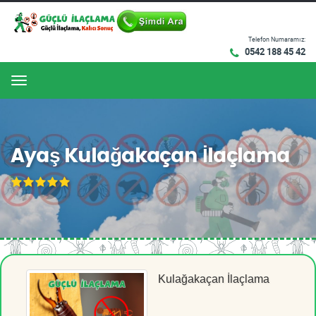
Telefon Numaramız:
0542 188 45 42
Menu
Ayaş Kulağakaçan İlaçlama
Kulağakaçan İlaçlama