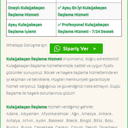
Onaylı Kulağakaçan
✅ Ayaş En İyi Kulağakaçan
İlaçlama Hizmeti
İlaçlama Hizmeti
Ayaş Kulağakaçan
✅ Profesyonel Kulağakaçan
İlaçlama İşlemi
İlaçlama Hizmeti - 7/24 Destek
Whatapp Görüşme için
Kulağakaçan İlaçlama Hizmeti
Arıyorsanız, doğru adrestesiniz!
Kulağakaçan İlaçlama hizmetlerimizle, kaliteli ve uygun fiyatlı
çözümler sunuyoruz. Böcek ve haşere ilaçlama hizmetlerinde en
iyi ekipman ve tekniklerle, müşteri memnuniyeti garantisiyle
hizmet veriyoruz. Sağlığınızı ve güvenliğinizi riske atmayın, Güçlü
İlaçlama ile haşere sorunlarınızı çözün!
Kulağakaçan İlaçlama
hizmeti verdiğimiz şehirler;
Adana , Adıyaman , Afyonkarahisar , Ağrı , Amasya , Ankara ,
Antalya , Artvin , Aydın , Balıkesir , Bilecik , Bingöl , Bitlis , Bolu ,
Burdur , Bursa , Çanakkale , Çankırı , Çorum , Denizli , Diyarbakır ,