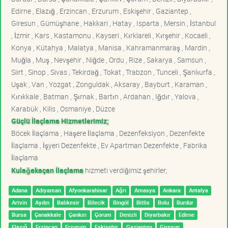
Edirne , Elazığ , Erzincan , Erzurum , Eskişehir , Gaziantep ,
Giresun , Gümüşhane , Hakkari , Hatay , Isparta , Mersin , İstanbul
, İzmir , Kars , Kastamonu , Kayseri , Kırklareli , Kırşehir , Kocaeli ,
Konya , Kütahya , Malatya , Manisa , Kahramanmaraş , Mardin ,
Muğla , Muş , Nevşehir , Niğde , Ordu , Rize , Sakarya , Samsun ,
Siirt , Sinop , Sivas , Tekirdağ , Tokat , Trabzon , Tunceli , Şanlıurfa ,
Uşak , Van , Yozgat , Zonguldak , Aksaray , Bayburt , Karaman ,
Kırıkkale , Batman , Şırnak , Bartın , Ardahan , Iğdır , Yalova ,
Karabük , Kilis , Osmaniye , Düzce
Güçlü İlaçlama Hizmetlerimiz;
Böcek İlaçlama , Haşere İlaçlama , Dezenfeksiyon , Dezenfekte
İlaçlama , İşyeri Dezenfekte , Ev Apartman Dezenfekte , Fabrika
İlaçlama
Kulağakaçan İlaçlama
hizmeti verdiğimiz şehirler;
Adana
Adıyaman
Afyonkarahisar
Ağrı
Amasya
Ankara
Antalya
Artvin
Aydın
Balıkesir
Bilecik
Bingöl
Bitlis
Bolu
Burdur
Bursa
Çanakkale
Çankırı
Çorum
Denizli
Diyarbakır
Edirne
Elazığ
Erzincan
Erzurum
Eskişehir
Gaziantep
Giresun