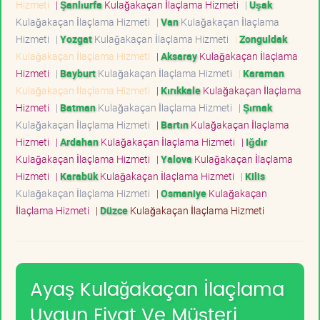
Hizmeti
|
Şanlıurfa
Kulağakaçan İlaçlama Hizmeti
|
Uşak
Kulağakaçan İlaçlama Hizmeti
|
Van
Kulağakaçan İlaçlama
Hizmeti
|
Yozgat
Kulağakaçan İlaçlama Hizmeti
|
Zonguldak
Kulağakaçan İlaçlama Hizmeti
|
Aksaray
Kulağakaçan İlaçlama
Hizmeti
|
Bayburt
Kulağakaçan İlaçlama Hizmeti
|
Karaman
Kulağakaçan İlaçlama Hizmeti
|
Kırıkkale
Kulağakaçan İlaçlama
Hizmeti
|
Batman
Kulağakaçan İlaçlama Hizmeti
|
Şırnak
Kulağakaçan İlaçlama Hizmeti
|
Bartın
Kulağakaçan İlaçlama
Hizmeti
|
Ardahan
Kulağakaçan İlaçlama Hizmeti
|
Iğdır
Kulağakaçan İlaçlama Hizmeti
|
Yalova
Kulağakaçan İlaçlama
Hizmeti
|
Karabük
Kulağakaçan İlaçlama Hizmeti
|
Kilis
Kulağakaçan İlaçlama Hizmeti
|
Osmaniye
Kulağakaçan
İlaçlama Hizmeti
|
Düzce
Kulağakaçan İlaçlama Hizmeti
Ayaş Kulağakaçan İlaçlama
Uygun Fiyat Ve Müşteri