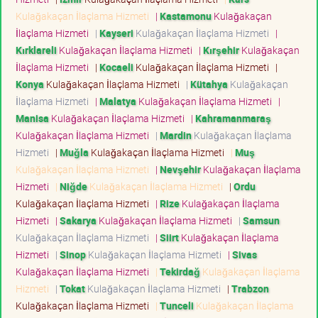
Kulağakaçan İlaçlama Hizmeti
|
Kastamonu
Kulağakaçan
İlaçlama Hizmeti
|
Kayseri
Kulağakaçan İlaçlama Hizmeti
|
Kırklareli
Kulağakaçan İlaçlama Hizmeti
|
Kırşehir
Kulağakaçan
İlaçlama Hizmeti
|
Kocaeli
Kulağakaçan İlaçlama Hizmeti
|
Konya
Kulağakaçan İlaçlama Hizmeti
|
Kütahya
Kulağakaçan
İlaçlama Hizmeti
|
Malatya
Kulağakaçan İlaçlama Hizmeti
|
Manisa
Kulağakaçan İlaçlama Hizmeti
|
Kahramanmaraş
Kulağakaçan İlaçlama Hizmeti
|
Mardin
Kulağakaçan İlaçlama
Hizmeti
|
Muğla
Kulağakaçan İlaçlama Hizmeti
|
Muş
Kulağakaçan İlaçlama Hizmeti
|
Nevşehir
Kulağakaçan İlaçlama
Hizmeti
|
Niğde
Kulağakaçan İlaçlama Hizmeti
|
Ordu
Kulağakaçan İlaçlama Hizmeti
|
Rize
Kulağakaçan İlaçlama
Hizmeti
|
Sakarya
Kulağakaçan İlaçlama Hizmeti
|
Samsun
Kulağakaçan İlaçlama Hizmeti
|
Siirt
Kulağakaçan İlaçlama
Hizmeti
|
Sinop
Kulağakaçan İlaçlama Hizmeti
|
Sivas
Kulağakaçan İlaçlama Hizmeti
|
Tekirdağ
Kulağakaçan İlaçlama
Hizmeti
|
Tokat
Kulağakaçan İlaçlama Hizmeti
|
Trabzon
Kulağakaçan İlaçlama Hizmeti
|
Tunceli
Kulağakaçan İlaçlama