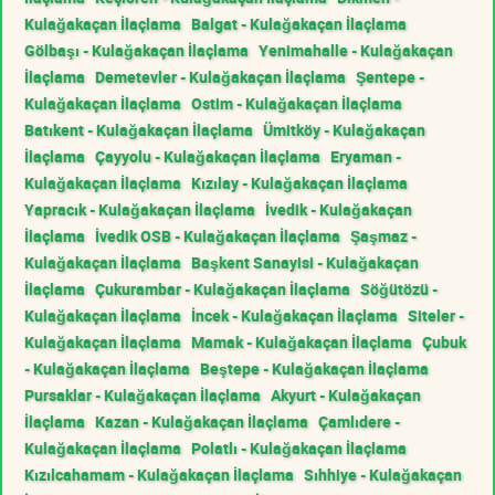
Kulağakaçan İlaçlama
Balgat - Kulağakaçan İlaçlama
Gölbaşı - Kulağakaçan İlaçlama
Yenimahalle - Kulağakaçan
İlaçlama
Demetevler - Kulağakaçan İlaçlama
Şentepe -
Kulağakaçan İlaçlama
Ostim - Kulağakaçan İlaçlama
Batıkent - Kulağakaçan İlaçlama
Ümitköy - Kulağakaçan
İlaçlama
Çayyolu - Kulağakaçan İlaçlama
Eryaman -
Kulağakaçan İlaçlama
Kızılay - Kulağakaçan İlaçlama
Yapracık - Kulağakaçan İlaçlama
İvedik - Kulağakaçan
İlaçlama
İvedik OSB - Kulağakaçan İlaçlama
Şaşmaz -
Kulağakaçan İlaçlama
Başkent Sanayisi - Kulağakaçan
İlaçlama
Çukurambar - Kulağakaçan İlaçlama
Söğütözü -
Kulağakaçan İlaçlama
İncek - Kulağakaçan İlaçlama
Siteler -
Kulağakaçan İlaçlama
Mamak - Kulağakaçan İlaçlama
Çubuk
- Kulağakaçan İlaçlama
Beştepe - Kulağakaçan İlaçlama
Pursaklar - Kulağakaçan İlaçlama
Akyurt - Kulağakaçan
İlaçlama
Kazan - Kulağakaçan İlaçlama
Çamlıdere -
Kulağakaçan İlaçlama
Polatlı - Kulağakaçan İlaçlama
Kızılcahamam - Kulağakaçan İlaçlama
Sıhhiye - Kulağakaçan