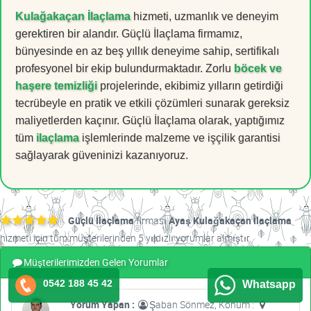
Kulağakaçan İlaçlama
hizmeti, uzmanlık ve deneyim
gerektiren bir alandır. Güçlü İlaçlama firmamız,
bünyesinde en az beş yıllık deneyime sahip, sertifikalı
profesyonel bir ekip bulundurmaktadır. Zorlu
böcek ve
haşere temizliği
projelerinde, ekibimiz yılların getirdiği
tecrübeyle en pratik ve etkili çözümleri sunarak gereksiz
maliyetlerden kaçınır. Güçlü İlaçlama olarak, yaptığımız
tüm
ilaçlama
işlemlerinde malzeme ve işçilik garantisi
sağlayarak güveninizi kazanıyoruz.
Güçlü İlaçlama
firması
Ayaş Kulağakaçan İlaçlama
hizmeti için tüm müşterilerinden 5 yıldızlı yorumlar almıştır.
Müşterilerimizden Gelen Yorumlar
0542 188 45 42
Whatsapp
Yorum Yapan :
Şaban Sönmez, Konum :