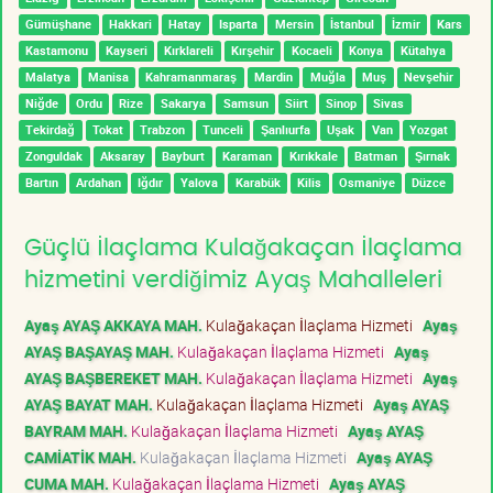
Gümüşhane
Hakkari
Hatay
Isparta
Mersin
İstanbul
İzmir
Kars
Kastamonu
Kayseri
Kırklareli
Kırşehir
Kocaeli
Konya
Kütahya
Malatya
Manisa
Kahramanmaraş
Mardin
Muğla
Muş
Nevşehir
Niğde
Ordu
Rize
Sakarya
Samsun
Siirt
Sinop
Sivas
Tekirdağ
Tokat
Trabzon
Tunceli
Şanlıurfa
Uşak
Van
Yozgat
Zonguldak
Aksaray
Bayburt
Karaman
Kırıkkale
Batman
Şırnak
Bartın
Ardahan
Iğdır
Yalova
Karabük
Kilis
Osmaniye
Düzce
Güçlü İlaçlama Kulağakaçan İlaçlama
hizmetini verdiğimiz Ayaş Mahalleleri
Ayaş AYAŞ AKKAYA MAH.
Kulağakaçan İlaçlama Hizmeti
Ayaş
AYAŞ BAŞAYAŞ MAH.
Kulağakaçan İlaçlama Hizmeti
Ayaş
AYAŞ BAŞBEREKET MAH.
Kulağakaçan İlaçlama Hizmeti
Ayaş
AYAŞ BAYAT MAH.
Kulağakaçan İlaçlama Hizmeti
Ayaş AYAŞ
BAYRAM MAH.
Kulağakaçan İlaçlama Hizmeti
Ayaş AYAŞ
CAMİATİK MAH.
Kulağakaçan İlaçlama Hizmeti
Ayaş AYAŞ
CUMA MAH.
Kulağakaçan İlaçlama Hizmeti
Ayaş AYAŞ