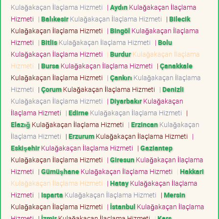
Kulağakaçan İlaçlama Hizmeti
|
Aydın
Kulağakaçan İlaçlama
Hizmeti
|
Balıkesir
Kulağakaçan İlaçlama Hizmeti
|
Bilecik
Kulağakaçan İlaçlama Hizmeti
|
Bingöl
Kulağakaçan İlaçlama
Hizmeti
|
Bitlis
Kulağakaçan İlaçlama Hizmeti
|
Bolu
Kulağakaçan İlaçlama Hizmeti
|
Burdur
Kulağakaçan İlaçlama
Hizmeti
|
Bursa
Kulağakaçan İlaçlama Hizmeti
|
Çanakkale
Kulağakaçan İlaçlama Hizmeti
|
Çankırı
Kulağakaçan İlaçlama
Hizmeti
|
Çorum
Kulağakaçan İlaçlama Hizmeti
|
Denizli
Kulağakaçan İlaçlama Hizmeti
|
Diyarbakır
Kulağakaçan
İlaçlama Hizmeti
|
Edirne
Kulağakaçan İlaçlama Hizmeti
|
Elazığ
Kulağakaçan İlaçlama Hizmeti
|
Erzincan
Kulağakaçan
İlaçlama Hizmeti
|
Erzurum
Kulağakaçan İlaçlama Hizmeti
|
Eskişehir
Kulağakaçan İlaçlama Hizmeti
|
Gaziantep
Kulağakaçan İlaçlama Hizmeti
|
Giresun
Kulağakaçan İlaçlama
Hizmeti
|
Gümüşhane
Kulağakaçan İlaçlama Hizmeti
|
Hakkari
Kulağakaçan İlaçlama Hizmeti
|
Hatay
Kulağakaçan İlaçlama
Hizmeti
|
Isparta
Kulağakaçan İlaçlama Hizmeti
|
Mersin
Kulağakaçan İlaçlama Hizmeti
|
İstanbul
Kulağakaçan İlaçlama
Hizmeti
|
İzmir
Kulağakaçan İlaçlama Hizmeti
|
Kars