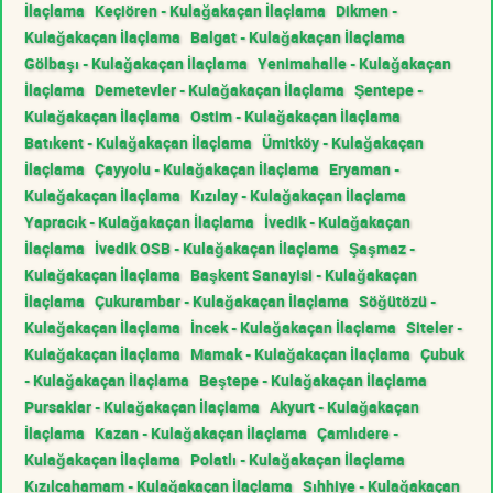
İlaçlama
Keçiören - Kulağakaçan İlaçlama
Dikmen -
Kulağakaçan İlaçlama
Balgat - Kulağakaçan İlaçlama
Gölbaşı - Kulağakaçan İlaçlama
Yenimahalle - Kulağakaçan
İlaçlama
Demetevler - Kulağakaçan İlaçlama
Şentepe -
Kulağakaçan İlaçlama
Ostim - Kulağakaçan İlaçlama
Batıkent - Kulağakaçan İlaçlama
Ümitköy - Kulağakaçan
İlaçlama
Çayyolu - Kulağakaçan İlaçlama
Eryaman -
Kulağakaçan İlaçlama
Kızılay - Kulağakaçan İlaçlama
Yapracık - Kulağakaçan İlaçlama
İvedik - Kulağakaçan
İlaçlama
İvedik OSB - Kulağakaçan İlaçlama
Şaşmaz -
Kulağakaçan İlaçlama
Başkent Sanayisi - Kulağakaçan
İlaçlama
Çukurambar - Kulağakaçan İlaçlama
Söğütözü -
Kulağakaçan İlaçlama
İncek - Kulağakaçan İlaçlama
Siteler -
Kulağakaçan İlaçlama
Mamak - Kulağakaçan İlaçlama
Çubuk
- Kulağakaçan İlaçlama
Beştepe - Kulağakaçan İlaçlama
Pursaklar - Kulağakaçan İlaçlama
Akyurt - Kulağakaçan
İlaçlama
Kazan - Kulağakaçan İlaçlama
Çamlıdere -
Kulağakaçan İlaçlama
Polatlı - Kulağakaçan İlaçlama
Kızılcahamam - Kulağakaçan İlaçlama
Sıhhiye - Kulağakaçan