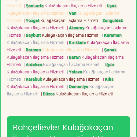
Hizmeti
|
Şanlıurfa
Kulağakaçan İlaçlama Hizmeti
|
Uşak
Kulağakaçan İlaçlama Hizmeti
|
Van
Kulağakaçan İlaçlama
Hizmeti
|
Yozgat
Kulağakaçan İlaçlama Hizmeti
|
Zonguldak
Kulağakaçan İlaçlama Hizmeti
|
Aksaray
Kulağakaçan İlaçlama
Hizmeti
|
Bayburt
Kulağakaçan İlaçlama Hizmeti
|
Karaman
Kulağakaçan İlaçlama Hizmeti
|
Kırıkkale
Kulağakaçan İlaçlama
Hizmeti
|
Batman
Kulağakaçan İlaçlama Hizmeti
|
Şırnak
Kulağakaçan İlaçlama Hizmeti
|
Bartın
Kulağakaçan İlaçlama
Hizmeti
|
Ardahan
Kulağakaçan İlaçlama Hizmeti
|
Iğdır
Kulağakaçan İlaçlama Hizmeti
|
Yalova
Kulağakaçan İlaçlama
Hizmeti
|
Karabük
Kulağakaçan İlaçlama Hizmeti
|
Kilis
Kulağakaçan İlaçlama Hizmeti
|
Osmaniye
Kulağakaçan
İlaçlama Hizmeti
|
Düzce
Kulağakaçan İlaçlama Hizmeti
Bahçelievler Kulağakaçan