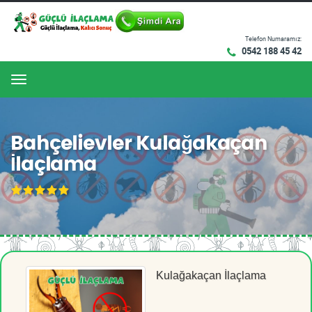
Telefon Numaramız:
0542 188 45 42
Menu
Bahçelievler Kulağakaçan
İlaçlama
Kulağakaçan İlaçlama