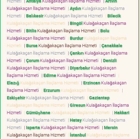
Hizmeti
|
Antalya
Kulağakaçan İlaçlama Hizmeti
|
Artvin
Kulağakaçan İlaçlama Hizmeti
|
Aydın
Kulağakaçan İlaçlama
Hizmeti
|
Balıkesir
Kulağakaçan İlaçlama Hizmeti
|
Bilecik
Kulağakaçan İlaçlama Hizmeti
|
Bingöl
Kulağakaçan İlaçlama
Hizmeti
|
Bitlis
Kulağakaçan İlaçlama Hizmeti
|
Bolu
Kulağakaçan İlaçlama Hizmeti
|
Burdur
Kulağakaçan İlaçlama
Hizmeti
|
Bursa
Kulağakaçan İlaçlama Hizmeti
|
Çanakkale
Kulağakaçan İlaçlama Hizmeti
|
Çankırı
Kulağakaçan İlaçlama
Hizmeti
|
Çorum
Kulağakaçan İlaçlama Hizmeti
|
Denizli
Kulağakaçan İlaçlama Hizmeti
|
Diyarbakır
Kulağakaçan
İlaçlama Hizmeti
|
Edirne
Kulağakaçan İlaçlama Hizmeti
|
Elazığ
Kulağakaçan İlaçlama Hizmeti
|
Erzincan
Kulağakaçan
İlaçlama Hizmeti
|
Erzurum
Kulağakaçan İlaçlama Hizmeti
|
Eskişehir
Kulağakaçan İlaçlama Hizmeti
|
Gaziantep
Kulağakaçan İlaçlama Hizmeti
|
Giresun
Kulağakaçan İlaçlama
Hizmeti
|
Gümüşhane
Kulağakaçan İlaçlama Hizmeti
|
Hakkari
Kulağakaçan İlaçlama Hizmeti
|
Hatay
Kulağakaçan İlaçlama
Hizmeti
|
Isparta
Kulağakaçan İlaçlama Hizmeti
|
Mersin
Kulağakaçan İlaçlama Hizmeti
|
İstanbul
Kulağakaçan İlaçlama