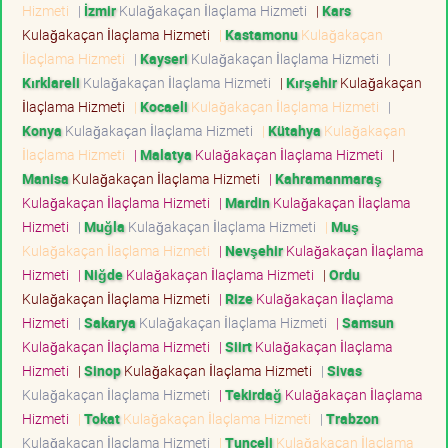
Hizmeti
|
İzmir
Kulağakaçan İlaçlama Hizmeti
|
Kars
Kulağakaçan İlaçlama Hizmeti
|
Kastamonu
Kulağakaçan
İlaçlama Hizmeti
|
Kayseri
Kulağakaçan İlaçlama Hizmeti
|
Kırklareli
Kulağakaçan İlaçlama Hizmeti
|
Kırşehir
Kulağakaçan
İlaçlama Hizmeti
|
Kocaeli
Kulağakaçan İlaçlama Hizmeti
|
Konya
Kulağakaçan İlaçlama Hizmeti
|
Kütahya
Kulağakaçan
İlaçlama Hizmeti
|
Malatya
Kulağakaçan İlaçlama Hizmeti
|
Manisa
Kulağakaçan İlaçlama Hizmeti
|
Kahramanmaraş
Kulağakaçan İlaçlama Hizmeti
|
Mardin
Kulağakaçan İlaçlama
Hizmeti
|
Muğla
Kulağakaçan İlaçlama Hizmeti
|
Muş
Kulağakaçan İlaçlama Hizmeti
|
Nevşehir
Kulağakaçan İlaçlama
Hizmeti
|
Niğde
Kulağakaçan İlaçlama Hizmeti
|
Ordu
Kulağakaçan İlaçlama Hizmeti
|
Rize
Kulağakaçan İlaçlama
Hizmeti
|
Sakarya
Kulağakaçan İlaçlama Hizmeti
|
Samsun
Kulağakaçan İlaçlama Hizmeti
|
Siirt
Kulağakaçan İlaçlama
Hizmeti
|
Sinop
Kulağakaçan İlaçlama Hizmeti
|
Sivas
Kulağakaçan İlaçlama Hizmeti
|
Tekirdağ
Kulağakaçan İlaçlama
Hizmeti
|
Tokat
Kulağakaçan İlaçlama Hizmeti
|
Trabzon
Kulağakaçan İlaçlama Hizmeti
|
Tunceli
Kulağakaçan İlaçlama