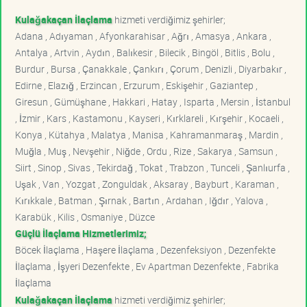
Kulağakaçan İlaçlama
hizmeti verdiğimiz şehirler;
Adana , Adıyaman , Afyonkarahisar , Ağrı , Amasya , Ankara ,
Antalya , Artvin , Aydın , Balıkesir , Bilecik , Bingöl , Bitlis , Bolu ,
Burdur , Bursa , Çanakkale , Çankırı , Çorum , Denizli , Diyarbakır ,
Edirne , Elazığ , Erzincan , Erzurum , Eskişehir , Gaziantep ,
Giresun , Gümüşhane , Hakkari , Hatay , Isparta , Mersin , İstanbul
, İzmir , Kars , Kastamonu , Kayseri , Kırklareli , Kırşehir , Kocaeli ,
Konya , Kütahya , Malatya , Manisa , Kahramanmaraş , Mardin ,
Muğla , Muş , Nevşehir , Niğde , Ordu , Rize , Sakarya , Samsun ,
Siirt , Sinop , Sivas , Tekirdağ , Tokat , Trabzon , Tunceli , Şanlıurfa ,
Uşak , Van , Yozgat , Zonguldak , Aksaray , Bayburt , Karaman ,
Kırıkkale , Batman , Şırnak , Bartın , Ardahan , Iğdır , Yalova ,
Karabük , Kilis , Osmaniye , Düzce
Güçlü İlaçlama Hizmetlerimiz;
Böcek İlaçlama , Haşere İlaçlama , Dezenfeksiyon , Dezenfekte
İlaçlama , İşyeri Dezenfekte , Ev Apartman Dezenfekte , Fabrika
İlaçlama
Kulağakaçan İlaçlama
hizmeti verdiğimiz şehirler;