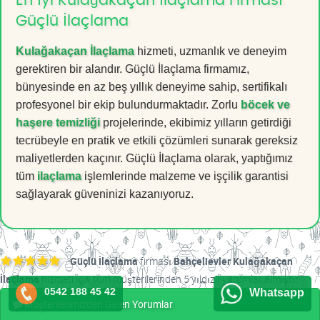
En İyi Kulağakaçan İlaçlama Firması
Güçlü İlaçlama
Kulağakaçan İlaçlama
hizmeti, uzmanlık ve deneyim
gerektiren bir alandır. Güçlü İlaçlama firmamız,
bünyesinde en az beş yıllık deneyime sahip, sertifikalı
profesyonel bir ekip bulundurmaktadır. Zorlu
böcek ve
haşere temizliği
projelerinde, ekibimiz yılların getirdiği
tecrübeyle en pratik ve etkili çözümleri sunarak gereksiz
maliyetlerden kaçınır. Güçlü İlaçlama olarak, yaptığımız
tüm
ilaçlama
işlemlerinde malzeme ve işçilik garantisi
sağlayarak güveninizi kazanıyoruz.
Güçlü İlaçlama
firması
Bahçelievler Kulağakaçan
İlaçlama
hizmeti için tüm müşterilerinden 5 yıldızlı yorumlar almıştır.
0542 188 45 42
Whatsapp
Müşterilerimizden Gelen Yorumlar