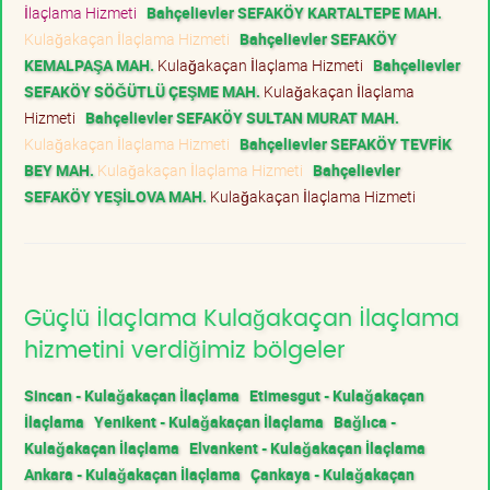
İlaçlama Hizmeti
Bahçelievler SEFAKÖY KARTALTEPE MAH.
Kulağakaçan İlaçlama Hizmeti
Bahçelievler SEFAKÖY
KEMALPAŞA MAH.
Kulağakaçan İlaçlama Hizmeti
Bahçelievler
SEFAKÖY SÖĞÜTLÜ ÇEŞME MAH.
Kulağakaçan İlaçlama
Hizmeti
Bahçelievler SEFAKÖY SULTAN MURAT MAH.
Kulağakaçan İlaçlama Hizmeti
Bahçelievler SEFAKÖY TEVFİK
BEY MAH.
Kulağakaçan İlaçlama Hizmeti
Bahçelievler
SEFAKÖY YEŞİLOVA MAH.
Kulağakaçan İlaçlama Hizmeti
Güçlü İlaçlama Kulağakaçan İlaçlama
hizmetini verdiğimiz bölgeler
Sincan - Kulağakaçan İlaçlama
Etimesgut - Kulağakaçan
İlaçlama
Yenikent - Kulağakaçan İlaçlama
Bağlıca -
Kulağakaçan İlaçlama
Elvankent - Kulağakaçan İlaçlama
Ankara - Kulağakaçan İlaçlama
Çankaya - Kulağakaçan