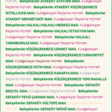
Hizmeti
Bahçelievler ATAKENT ATATÜRK MAH.
Kulağakaçan
İlaçlama Hizmeti
Bahçelievler ATAKENT KÜÇÜKÇEKMECE
İKİTELLİOSB MAH.
Kulağakaçan İlaçlama Hizmeti
Bahçelievler
ATAKENT MEHMETAKİF MAH.
Kulağakaçan İlaçlama Hizmeti
Bahçelievler HALKALI HALKALI MERKEZ MAH.
Kulağakaçan
İlaçlama Hizmeti
Bahçelievler HALKALI İSTASYON MAH.
Kulağakaçan İlaçlama Hizmeti
Bahçelievler HALKALI
YARIMBURGAZ MAH.
Kulağakaçan İlaçlama Hizmeti
Bahçelievler KÜÇÜKÇEKMECE CENNET MAH.
Kulağakaçan
İlaçlama Hizmeti
Bahçelievler KÜÇÜKÇEKMECE CUMHURİYET
MAH.
Kulağakaçan İlaçlama Hizmeti
Bahçelievler
KÜÇÜKÇEKMECE FATİH MAH.
Kulağakaçan İlaçlama Hizmeti
Bahçelievler KÜÇÜKÇEKMECE KANARYA MAH.
Kulağakaçan
İlaçlama Hizmeti
Bahçelievler KÜÇÜKÇEKMECE YENİ MAHALLE
MAH.
Kulağakaçan İlaçlama Hizmeti
Bahçelievler SEFAKÖY
BEŞYOL MAH.
Kulağakaçan İlaçlama Hizmeti
Bahçelievler
SEFAKÖY FEVZİ ÇAKMAK MAH.
Kulağakaçan İlaçlama Hizmeti
Bahçelievler SEFAKÖY GÜLTEPE MAH.
Kulağakaçan İlaçlama
Hizmeti
Bahçelievler SEFAKÖY İNÖNÜ MAH.
Kulağakaçan