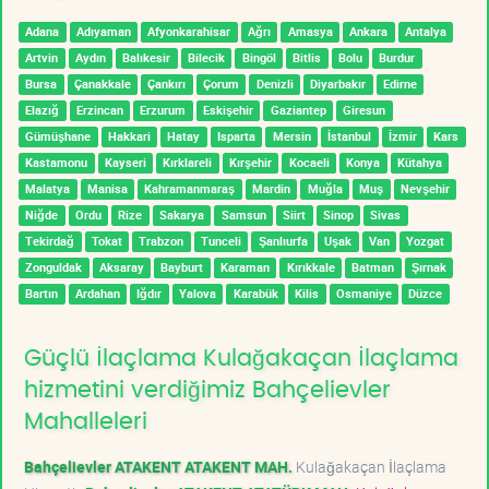
Adana
Adıyaman
Afyonkarahisar
Ağrı
Amasya
Ankara
Antalya
Artvin
Aydın
Balıkesir
Bilecik
Bingöl
Bitlis
Bolu
Burdur
Bursa
Çanakkale
Çankırı
Çorum
Denizli
Diyarbakır
Edirne
Elazığ
Erzincan
Erzurum
Eskişehir
Gaziantep
Giresun
Gümüşhane
Hakkari
Hatay
Isparta
Mersin
İstanbul
İzmir
Kars
Kastamonu
Kayseri
Kırklareli
Kırşehir
Kocaeli
Konya
Kütahya
Malatya
Manisa
Kahramanmaraş
Mardin
Muğla
Muş
Nevşehir
Niğde
Ordu
Rize
Sakarya
Samsun
Siirt
Sinop
Sivas
Tekirdağ
Tokat
Trabzon
Tunceli
Şanlıurfa
Uşak
Van
Yozgat
Zonguldak
Aksaray
Bayburt
Karaman
Kırıkkale
Batman
Şırnak
Bartın
Ardahan
Iğdır
Yalova
Karabük
Kilis
Osmaniye
Düzce
Güçlü İlaçlama Kulağakaçan İlaçlama
hizmetini verdiğimiz Bahçelievler
Mahalleleri
Bahçelievler ATAKENT ATAKENT MAH.
Kulağakaçan İlaçlama