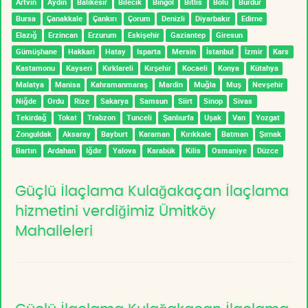
Artvin
Aydın
Balıkesir
Bilecik
Bingöl
Bitlis
Bolu
Burdur
Bursa
Çanakkale
Çankırı
Çorum
Denizli
Diyarbakır
Edirne
Elazığ
Erzincan
Erzurum
Eskişehir
Gaziantep
Giresun
Gümüşhane
Hakkari
Hatay
Isparta
Mersin
İstanbul
İzmir
Kars
Kastamonu
Kayseri
Kırklareli
Kırşehir
Kocaeli
Konya
Kütahya
Malatya
Manisa
Kahramanmaraş
Mardin
Muğla
Muş
Nevşehir
Niğde
Ordu
Rize
Sakarya
Samsun
Siirt
Sinop
Sivas
Tekirdağ
Tokat
Trabzon
Tunceli
Şanlıurfa
Uşak
Van
Yozgat
Zonguldak
Aksaray
Bayburt
Karaman
Kırıkkale
Batman
Şırnak
Bartın
Ardahan
Iğdır
Yalova
Karabük
Kilis
Osmaniye
Düzce
Güçlü İlaçlama Kulağakaçan İlaçlama
hizmetini verdiğimiz Ümitköy
Mahalleleri