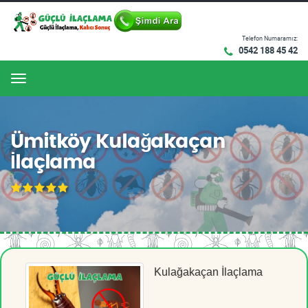
Telefon Numaramız:
0542 188 45 42
Menu
Ümitköy Kulağakaçan
İlaçlama
Kulağakaçan İlaçlama