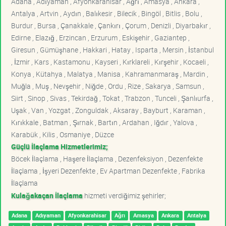
Adana , Adıyaman , Afyonkarahisar , Ağrı , Amasya , Ankara ,
Antalya , Artvin , Aydın , Balıkesir , Bilecik , Bingöl , Bitlis , Bolu ,
Burdur , Bursa , Çanakkale , Çankırı , Çorum , Denizli , Diyarbakır ,
Edirne , Elazığ , Erzincan , Erzurum , Eskişehir , Gaziantep ,
Giresun , Gümüşhane , Hakkari , Hatay , Isparta , Mersin , İstanbul
, İzmir , Kars , Kastamonu , Kayseri , Kırklareli , Kırşehir , Kocaeli ,
Konya , Kütahya , Malatya , Manisa , Kahramanmaraş , Mardin ,
Muğla , Muş , Nevşehir , Niğde , Ordu , Rize , Sakarya , Samsun ,
Siirt , Sinop , Sivas , Tekirdağ , Tokat , Trabzon , Tunceli , Şanlıurfa ,
Uşak , Van , Yozgat , Zonguldak , Aksaray , Bayburt , Karaman ,
Kırıkkale , Batman , Şırnak , Bartın , Ardahan , Iğdır , Yalova ,
Karabük , Kilis , Osmaniye , Düzce
Güçlü İlaçlama Hizmetlerimiz;
Böcek İlaçlama , Haşere İlaçlama , Dezenfeksiyon , Dezenfekte
İlaçlama , İşyeri Dezenfekte , Ev Apartman Dezenfekte , Fabrika
İlaçlama
Kulağakaçan İlaçlama
hizmeti verdiğimiz şehirler;
Adana
Adıyaman
Afyonkarahisar
Ağrı
Amasya
Ankara
Antalya