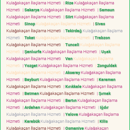
Kulağakaçan İlaçlama Hizmeti
|
Rize
Kulağakaçan İlaçlama
Hizmeti
|
Sakarya
Kulağakaçan İlaçlama Hizmeti
|
Samsun
Kulağakaçan İlaçlama Hizmeti
|
Siirt
Kulağakaçan İlaçlama
Hizmeti
|
Sinop
Kulağakaçan İlaçlama Hizmeti
|
Sivas
Kulağakaçan İlaçlama Hizmeti
|
Tekirdağ
Kulağakaçan İlaçlama
Hizmeti
|
Tokat
Kulağakaçan İlaçlama Hizmeti
|
Trabzon
Kulağakaçan İlaçlama Hizmeti
|
Tunceli
Kulağakaçan İlaçlama
Hizmeti
|
Şanlıurfa
Kulağakaçan İlaçlama Hizmeti
|
Uşak
Kulağakaçan İlaçlama Hizmeti
|
Van
Kulağakaçan İlaçlama
Hizmeti
|
Yozgat
Kulağakaçan İlaçlama Hizmeti
|
Zonguldak
Kulağakaçan İlaçlama Hizmeti
|
Aksaray
Kulağakaçan İlaçlama
Hizmeti
|
Bayburt
Kulağakaçan İlaçlama Hizmeti
|
Karaman
Kulağakaçan İlaçlama Hizmeti
|
Kırıkkale
Kulağakaçan İlaçlama
Hizmeti
|
Batman
Kulağakaçan İlaçlama Hizmeti
|
Şırnak
Kulağakaçan İlaçlama Hizmeti
|
Bartın
Kulağakaçan İlaçlama
Hizmeti
|
Ardahan
Kulağakaçan İlaçlama Hizmeti
|
Iğdır
Kulağakaçan İlaçlama Hizmeti
|
Yalova
Kulağakaçan İlaçlama
Hizmeti
|
Karabük
Kulağakaçan İlaçlama Hizmeti
|
Kilis
Kulağakaçan İlaçlama Hizmeti
|
Osmaniye
Kulağakaçan