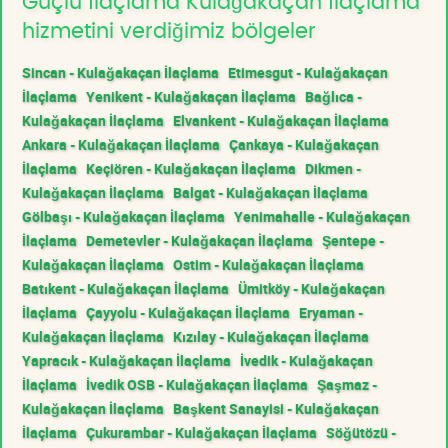
Güçlü İlaçlama Kulağakaçan İlaçlama
hizmetini verdiğimiz bölgeler
Sincan - Kulağakaçan İlaçlama
Etimesgut - Kulağakaçan
İlaçlama
Yenikent - Kulağakaçan İlaçlama
Bağlıca -
Kulağakaçan İlaçlama
Elvankent - Kulağakaçan İlaçlama
Ankara - Kulağakaçan İlaçlama
Çankaya - Kulağakaçan
İlaçlama
Keçiören - Kulağakaçan İlaçlama
Dikmen -
Kulağakaçan İlaçlama
Balgat - Kulağakaçan İlaçlama
Gölbaşı - Kulağakaçan İlaçlama
Yenimahalle - Kulağakaçan
İlaçlama
Demetevler - Kulağakaçan İlaçlama
Şentepe -
Kulağakaçan İlaçlama
Ostim - Kulağakaçan İlaçlama
Batıkent - Kulağakaçan İlaçlama
Ümitköy - Kulağakaçan
İlaçlama
Çayyolu - Kulağakaçan İlaçlama
Eryaman -
Kulağakaçan İlaçlama
Kızılay - Kulağakaçan İlaçlama
Yapracık - Kulağakaçan İlaçlama
İvedik - Kulağakaçan
İlaçlama
İvedik OSB - Kulağakaçan İlaçlama
Şaşmaz -
Kulağakaçan İlaçlama
Başkent Sanayisi - Kulağakaçan
İlaçlama
Çukurambar - Kulağakaçan İlaçlama
Söğütözü -