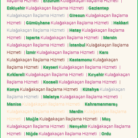
İlaçlama Hizmeti
|
Erzurum
Kulağakaçan İlaçlama Hizmeti
|
Eskişehir
Kulağakaçan İlaçlama Hizmeti
|
Gaziantep
Kulağakaçan İlaçlama Hizmeti
|
Giresun
Kulağakaçan İlaçlama
Hizmeti
|
Gümüşhane
Kulağakaçan İlaçlama Hizmeti
|
Hakkari
Kulağakaçan İlaçlama Hizmeti
|
Hatay
Kulağakaçan İlaçlama
Hizmeti
|
Isparta
Kulağakaçan İlaçlama Hizmeti
|
Mersin
Kulağakaçan İlaçlama Hizmeti
|
İstanbul
Kulağakaçan İlaçlama
Hizmeti
|
İzmir
Kulağakaçan İlaçlama Hizmeti
|
Kars
Kulağakaçan İlaçlama Hizmeti
|
Kastamonu
Kulağakaçan
İlaçlama Hizmeti
|
Kayseri
Kulağakaçan İlaçlama Hizmeti
|
Kırklareli
Kulağakaçan İlaçlama Hizmeti
|
Kırşehir
Kulağakaçan
İlaçlama Hizmeti
|
Kocaeli
Kulağakaçan İlaçlama Hizmeti
|
Konya
Kulağakaçan İlaçlama Hizmeti
|
Kütahya
Kulağakaçan
İlaçlama Hizmeti
|
Malatya
Kulağakaçan İlaçlama Hizmeti
|
Manisa
Kulağakaçan İlaçlama Hizmeti
|
Kahramanmaraş
Kulağakaçan İlaçlama Hizmeti
|
Mardin
Kulağakaçan İlaçlama
Hizmeti
|
Muğla
Kulağakaçan İlaçlama Hizmeti
|
Muş
Kulağakaçan İlaçlama Hizmeti
|
Nevşehir
Kulağakaçan İlaçlama
Hizmeti
|
Niğde
Kulağakaçan İlaçlama Hizmeti
|
Ordu