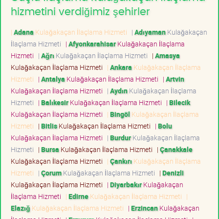
hizmetini verdiğimiz şehirler
|
Adana
Kulağakaçan İlaçlama Hizmeti
|
Adıyaman
Kulağakaçan
İlaçlama Hizmeti
|
Afyonkarahisar
Kulağakaçan İlaçlama
Hizmeti
|
Ağrı
Kulağakaçan İlaçlama Hizmeti
|
Amasya
Kulağakaçan İlaçlama Hizmeti
|
Ankara
Kulağakaçan İlaçlama
Hizmeti
|
Antalya
Kulağakaçan İlaçlama Hizmeti
|
Artvin
Kulağakaçan İlaçlama Hizmeti
|
Aydın
Kulağakaçan İlaçlama
Hizmeti
|
Balıkesir
Kulağakaçan İlaçlama Hizmeti
|
Bilecik
Kulağakaçan İlaçlama Hizmeti
|
Bingöl
Kulağakaçan İlaçlama
Hizmeti
|
Bitlis
Kulağakaçan İlaçlama Hizmeti
|
Bolu
Kulağakaçan İlaçlama Hizmeti
|
Burdur
Kulağakaçan İlaçlama
Hizmeti
|
Bursa
Kulağakaçan İlaçlama Hizmeti
|
Çanakkale
Kulağakaçan İlaçlama Hizmeti
|
Çankırı
Kulağakaçan İlaçlama
Hizmeti
|
Çorum
Kulağakaçan İlaçlama Hizmeti
|
Denizli
Kulağakaçan İlaçlama Hizmeti
|
Diyarbakır
Kulağakaçan
İlaçlama Hizmeti
|
Edirne
Kulağakaçan İlaçlama Hizmeti
|
Elazığ
Kulağakaçan İlaçlama Hizmeti
|
Erzincan
Kulağakaçan