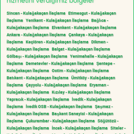
hizmetini verdiğimiz bölgeler
Sincan - Kulağakaçan İlaçlama
Etimesgut - Kulağakaçan
İlaçlama
Yenikent - Kulağakaçan İlaçlama
Bağlıca -
Kulağakaçan İlaçlama
Elvankent - Kulağakaçan İlaçlama
Ankara - Kulağakaçan İlaçlama
Çankaya - Kulağakaçan
İlaçlama
Keçiören - Kulağakaçan İlaçlama
Dikmen -
Kulağakaçan İlaçlama
Balgat - Kulağakaçan İlaçlama
Gölbaşı - Kulağakaçan İlaçlama
Yenimahalle - Kulağakaçan
İlaçlama
Demetevler - Kulağakaçan İlaçlama
Şentepe -
Kulağakaçan İlaçlama
Ostim - Kulağakaçan İlaçlama
Batıkent - Kulağakaçan İlaçlama
Ümitköy - Kulağakaçan
İlaçlama
Çayyolu - Kulağakaçan İlaçlama
Eryaman -
Kulağakaçan İlaçlama
Kızılay - Kulağakaçan İlaçlama
Yapracık - Kulağakaçan İlaçlama
İvedik - Kulağakaçan
İlaçlama
İvedik OSB - Kulağakaçan İlaçlama
Şaşmaz -
Kulağakaçan İlaçlama
Başkent Sanayisi - Kulağakaçan
İlaçlama
Çukurambar - Kulağakaçan İlaçlama
Söğütözü -
Kulağakaçan İlaçlama
İncek - Kulağakaçan İlaçlama
Siteler -