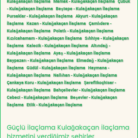
Kulağakaçan İlaçlama
Mamak - Kulağakaçan İlaçlama
Çubuk
- Kulağakaçan İlaçlama
Beştepe - Kulağakaçan İlaçlama
Pursaklar - Kulağakaçan İlaçlama
Akyurt - Kulağakaçan
İlaçlama
Kazan - Kulağakaçan İlaçlama
Çamlıdere -
Kulağakaçan İlaçlama
Polatlı - Kulağakaçan İlaçlama
Kızılcahamam - Kulağakaçan İlaçlama
Sıhhiye - Kulağakaçan
İlaçlama
Kalecik - Kulağakaçan İlaçlama
Altındağ -
Kulağakaçan İlaçlama
Ayaş - Kulağakaçan İlaçlama
Baypazarı - Kulağakaçan İlaçlama
Elmadağ - Kulağakaçan
İlaçlama
Güdül - Kulağakaçan İlaçlama
Haymana -
Kulağakaçan İlaçlama
Nallıhan - Kulağakaçan İlaçlama
Çankaya Koru - Kulağakaçan İlaçlama
Şereflikoçhisar -
Kulağakaçan İlaçlama
Bahçelievler - Kulağakaçan İlaçlama
Cebeci - Kulağakaçan İlaçlama
Beşevler - Kulağakaçan
İlaçlama
Etlik - Kulağakaçan İlaçlama
Güçlü İlaçlama Kulağakaçan İlaçlama
hizmetini verdiğimiz şehirler