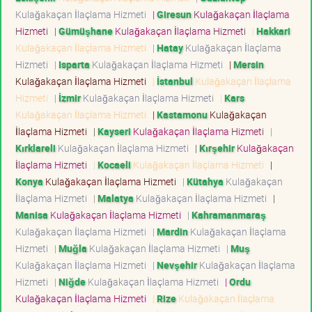
Kulağakaçan İlaçlama Hizmeti
|
Giresun
Kulağakaçan İlaçlama
Hizmeti
|
Gümüşhane
Kulağakaçan İlaçlama Hizmeti
|
Hakkari
Kulağakaçan İlaçlama Hizmeti
|
Hatay
Kulağakaçan İlaçlama
Hizmeti
|
Isparta
Kulağakaçan İlaçlama Hizmeti
|
Mersin
Kulağakaçan İlaçlama Hizmeti
|
İstanbul
Kulağakaçan İlaçlama
Hizmeti
|
İzmir
Kulağakaçan İlaçlama Hizmeti
|
Kars
Kulağakaçan İlaçlama Hizmeti
|
Kastamonu
Kulağakaçan
İlaçlama Hizmeti
|
Kayseri
Kulağakaçan İlaçlama Hizmeti
|
Kırklareli
Kulağakaçan İlaçlama Hizmeti
|
Kırşehir
Kulağakaçan
İlaçlama Hizmeti
|
Kocaeli
Kulağakaçan İlaçlama Hizmeti
|
Konya
Kulağakaçan İlaçlama Hizmeti
|
Kütahya
Kulağakaçan
İlaçlama Hizmeti
|
Malatya
Kulağakaçan İlaçlama Hizmeti
|
Manisa
Kulağakaçan İlaçlama Hizmeti
|
Kahramanmaraş
Kulağakaçan İlaçlama Hizmeti
|
Mardin
Kulağakaçan İlaçlama
Hizmeti
|
Muğla
Kulağakaçan İlaçlama Hizmeti
|
Muş
Kulağakaçan İlaçlama Hizmeti
|
Nevşehir
Kulağakaçan İlaçlama
Hizmeti
|
Niğde
Kulağakaçan İlaçlama Hizmeti
|
Ordu
Kulağakaçan İlaçlama Hizmeti
|
Rize
Kulağakaçan İlaçlama