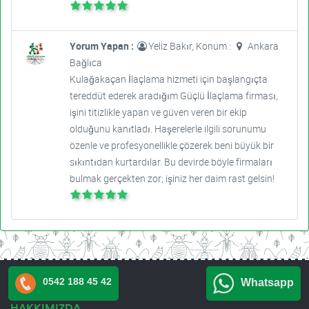
Yorum Yapan :
Yeliz Bakır, Konum :
Ankara
Bağlıca
Kulağakaçan İlaçlama hizmeti için başlangıçta
tereddüt ederek aradığım Güçlü İlaçlama firması,
işini titizlikle yapan ve güven veren bir ekip
olduğunu kanıtladı. Haşerelerle ilgili sorunumu
özenle ve profesyonellikle çözerek beni büyük bir
sıkıntıdan kurtardılar. Bu devirde böyle firmaları
bulmak gerçekten zor; işiniz her daim rast gelsin!
0542 188 45 42
Whatsapp
HAKKIMIZDA