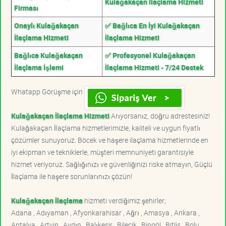
Kulağakaçan İlaçlama Hizmeti
Firması
Onaylı Kulağakaçan
✅ Bağlıca En İyi Kulağakaçan
İlaçlama Hizmeti
İlaçlama Hizmeti
Bağlıca Kulağakaçan
✅ Profesyonel Kulağakaçan
İlaçlama İşlemi
İlaçlama Hizmeti - 7/24 Destek
Whatapp Görüşme için
Kulağakaçan İlaçlama Hizmeti
Arıyorsanız, doğru adrestesiniz!
Kulağakaçan İlaçlama hizmetlerimizle, kaliteli ve uygun fiyatlı
çözümler sunuyoruz. Böcek ve haşere ilaçlama hizmetlerinde en
iyi ekipman ve tekniklerle, müşteri memnuniyeti garantisiyle
hizmet veriyoruz. Sağlığınızı ve güvenliğinizi riske atmayın, Güçlü
İlaçlama ile haşere sorunlarınızı çözün!
Kulağakaçan İlaçlama
hizmeti verdiğimiz şehirler;
Adana , Adıyaman , Afyonkarahisar , Ağrı , Amasya , Ankara ,
Antalya , Artvin , Aydın , Balıkesir , Bilecik , Bingöl , Bitlis , Bolu ,