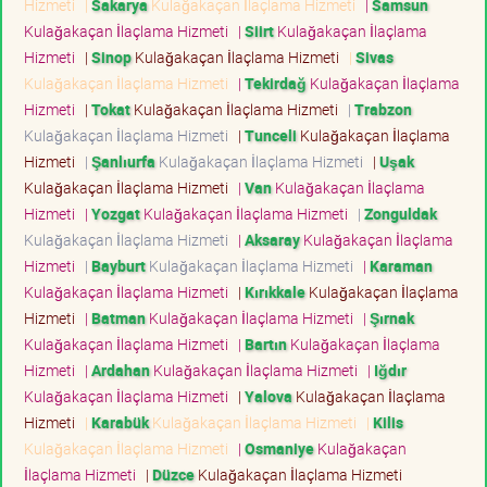
Hizmeti
|
Sakarya
Kulağakaçan İlaçlama Hizmeti
|
Samsun
Kulağakaçan İlaçlama Hizmeti
|
Siirt
Kulağakaçan İlaçlama
Hizmeti
|
Sinop
Kulağakaçan İlaçlama Hizmeti
|
Sivas
Kulağakaçan İlaçlama Hizmeti
|
Tekirdağ
Kulağakaçan İlaçlama
Hizmeti
|
Tokat
Kulağakaçan İlaçlama Hizmeti
|
Trabzon
Kulağakaçan İlaçlama Hizmeti
|
Tunceli
Kulağakaçan İlaçlama
Hizmeti
|
Şanlıurfa
Kulağakaçan İlaçlama Hizmeti
|
Uşak
Kulağakaçan İlaçlama Hizmeti
|
Van
Kulağakaçan İlaçlama
Hizmeti
|
Yozgat
Kulağakaçan İlaçlama Hizmeti
|
Zonguldak
Kulağakaçan İlaçlama Hizmeti
|
Aksaray
Kulağakaçan İlaçlama
Hizmeti
|
Bayburt
Kulağakaçan İlaçlama Hizmeti
|
Karaman
Kulağakaçan İlaçlama Hizmeti
|
Kırıkkale
Kulağakaçan İlaçlama
Hizmeti
|
Batman
Kulağakaçan İlaçlama Hizmeti
|
Şırnak
Kulağakaçan İlaçlama Hizmeti
|
Bartın
Kulağakaçan İlaçlama
Hizmeti
|
Ardahan
Kulağakaçan İlaçlama Hizmeti
|
Iğdır
Kulağakaçan İlaçlama Hizmeti
|
Yalova
Kulağakaçan İlaçlama
Hizmeti
|
Karabük
Kulağakaçan İlaçlama Hizmeti
|
Kilis
Kulağakaçan İlaçlama Hizmeti
|
Osmaniye
Kulağakaçan
İlaçlama Hizmeti
|
Düzce
Kulağakaçan İlaçlama Hizmeti