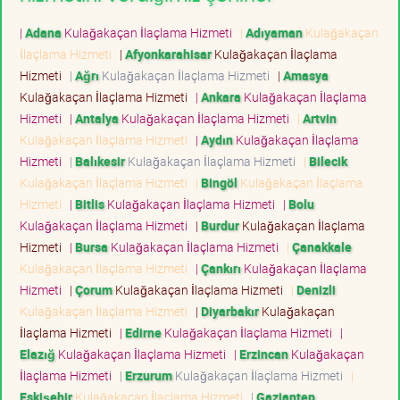
|
Adana
Kulağakaçan İlaçlama Hizmeti
|
Adıyaman
Kulağakaçan
İlaçlama Hizmeti
|
Afyonkarahisar
Kulağakaçan İlaçlama
Hizmeti
|
Ağrı
Kulağakaçan İlaçlama Hizmeti
|
Amasya
Kulağakaçan İlaçlama Hizmeti
|
Ankara
Kulağakaçan İlaçlama
Hizmeti
|
Antalya
Kulağakaçan İlaçlama Hizmeti
|
Artvin
Kulağakaçan İlaçlama Hizmeti
|
Aydın
Kulağakaçan İlaçlama
Hizmeti
|
Balıkesir
Kulağakaçan İlaçlama Hizmeti
|
Bilecik
Kulağakaçan İlaçlama Hizmeti
|
Bingöl
Kulağakaçan İlaçlama
Hizmeti
|
Bitlis
Kulağakaçan İlaçlama Hizmeti
|
Bolu
Kulağakaçan İlaçlama Hizmeti
|
Burdur
Kulağakaçan İlaçlama
Hizmeti
|
Bursa
Kulağakaçan İlaçlama Hizmeti
|
Çanakkale
Kulağakaçan İlaçlama Hizmeti
|
Çankırı
Kulağakaçan İlaçlama
Hizmeti
|
Çorum
Kulağakaçan İlaçlama Hizmeti
|
Denizli
Kulağakaçan İlaçlama Hizmeti
|
Diyarbakır
Kulağakaçan
İlaçlama Hizmeti
|
Edirne
Kulağakaçan İlaçlama Hizmeti
|
Elazığ
Kulağakaçan İlaçlama Hizmeti
|
Erzincan
Kulağakaçan
İlaçlama Hizmeti
|
Erzurum
Kulağakaçan İlaçlama Hizmeti
|
Eskişehir
Kulağakaçan İlaçlama Hizmeti
|
Gaziantep