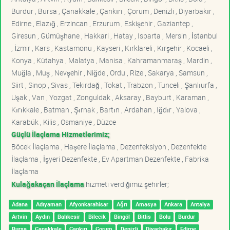
Burdur , Bursa , Çanakkale , Çankırı , Çorum , Denizli , Diyarbakır ,
Edirne , Elazığ , Erzincan , Erzurum , Eskişehir , Gaziantep ,
Giresun , Gümüşhane , Hakkari , Hatay , Isparta , Mersin , İstanbul
, İzmir , Kars , Kastamonu , Kayseri , Kırklareli , Kırşehir , Kocaeli ,
Konya , Kütahya , Malatya , Manisa , Kahramanmaraş , Mardin ,
Muğla , Muş , Nevşehir , Niğde , Ordu , Rize , Sakarya , Samsun ,
Siirt , Sinop , Sivas , Tekirdağ , Tokat , Trabzon , Tunceli , Şanlıurfa ,
Uşak , Van , Yozgat , Zonguldak , Aksaray , Bayburt , Karaman ,
Kırıkkale , Batman , Şırnak , Bartın , Ardahan , Iğdır , Yalova ,
Karabük , Kilis , Osmaniye , Düzce
Güçlü İlaçlama Hizmetlerimiz;
Böcek İlaçlama , Haşere İlaçlama , Dezenfeksiyon , Dezenfekte
İlaçlama , İşyeri Dezenfekte , Ev Apartman Dezenfekte , Fabrika
İlaçlama
Kulağakaçan İlaçlama
hizmeti verdiğimiz şehirler;
Adana
Adıyaman
Afyonkarahisar
Ağrı
Amasya
Ankara
Antalya
Artvin
Aydın
Balıkesir
Bilecik
Bingöl
Bitlis
Bolu
Burdur
Bursa
Çanakkale
Çankırı
Çorum
Denizli
Diyarbakır
Edirne