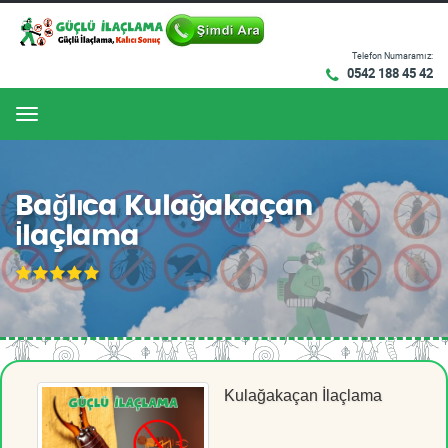
Telefon Numaramız:
0542 188 45 42
Menu
Bağlıca Kulağakaçan
İlaçlama
Kulağakaçan İlaçlama