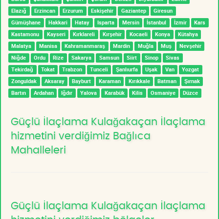
Elazığ
Erzincan
Erzurum
Eskişehir
Gaziantep
Giresun
Gümüşhane
Hakkari
Hatay
Isparta
Mersin
İstanbul
İzmir
Kars
Kastamonu
Kayseri
Kırklareli
Kırşehir
Kocaeli
Konya
Kütahya
Malatya
Manisa
Kahramanmaraş
Mardin
Muğla
Muş
Nevşehir
Niğde
Ordu
Rize
Sakarya
Samsun
Siirt
Sinop
Sivas
Tekirdağ
Tokat
Trabzon
Tunceli
Şanlıurfa
Uşak
Van
Yozgat
Zonguldak
Aksaray
Bayburt
Karaman
Kırıkkale
Batman
Şırnak
Bartın
Ardahan
Iğdır
Yalova
Karabük
Kilis
Osmaniye
Düzce
Güçlü İlaçlama Kulağakaçan İlaçlama
hizmetini verdiğimiz Bağlıca
Mahalleleri
Güçlü İlaçlama Kulağakaçan İlaçlama