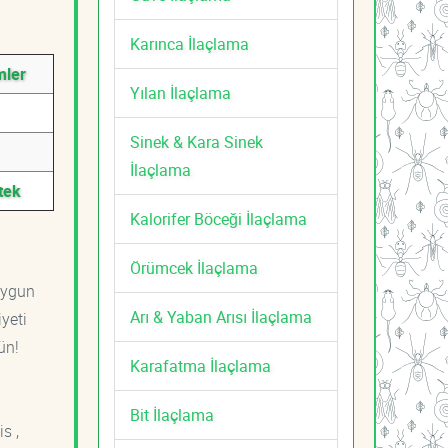
Karınca İlaçlama
mler
Yılan İlaçlama
Sinek & Kara Sinek
İlaçlama
tek
Kalorifer Böceği İlaçlama
Örümcek İlaçlama
uygun
Arı & Yaban Arısı İlaçlama
yeti
ün!
Karafatma İlaçlama
Bit İlaçlama
s ,