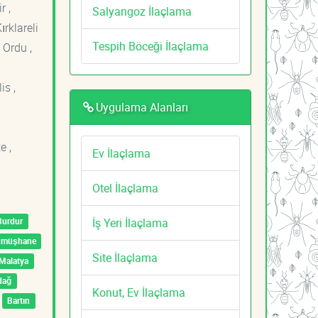
r ,
Salyangoz İlaçlama
ırklareli
Tespih Böceği İlaçlama
 Ordu ,
is ,
Uygulama Alanları
e ,
Ev İlaçlama
Otel İlaçlama
İş Yeri İlaçlama
Burdur
ümüşhane
Site İlaçlama
Malatya
dağ
Konut, Ev İlaçlama
Bartın