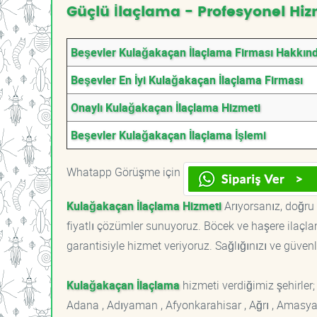
Güçlü İlaçlama - Profesyonel Hiz
Beşevler Kulağakaçan İlaçlama Firması Hakkın
Beşevler En İyi Kulağakaçan İlaçlama Firması
Onaylı Kulağakaçan İlaçlama Hizmeti
Beşevler Kulağakaçan İlaçlama İşlemi
Whatapp Görüşme için
Kulağakaçan İlaçlama Hizmeti
Arıyorsanız, doğru 
fiyatlı çözümler sunuyoruz. Böcek ve haşere ilaçl
garantisiyle hizmet veriyoruz. Sağlığınızı ve güvenl
Kulağakaçan İlaçlama
hizmeti verdiğimiz şehirler;
Adana , Adıyaman , Afyonkarahisar , Ağrı , Amasya , An