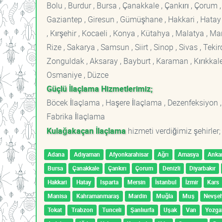
Bolu , Burdur , Bursa , Çanakkale , Çankırı , Çorum , D
Gaziantep , Giresun , Gümüşhane , Hakkari , Hatay , I
, Kırşehir , Kocaeli , Konya , Kütahya , Malatya , 
Rize , Sakarya , Samsun , Siirt , Sinop , Sivas , Teki
Zonguldak , Aksaray , Bayburt , Karaman , Kırıkkale ,
Osmaniye , Düzce
Güçlü İlaçlama Hizmetlerimiz;
Böcek İlaçlama , Haşere İlaçlama , Dezenfeksiyon ,
Fabrika İlaçlama
Kulağakaçan İlaçlama
hizmeti verdiğimiz şehirler;
Adana
Adıyaman
Afyonkarahisar
Ağrı
Amasya
Anka
Bursa
Çanakkale
Çankırı
Çorum
Denizli
Diyarbakır
Hakkari
Hatay
Isparta
Mersin
İstanbul
İzmir
Kars
Manisa
Kahramanmaraş
Mardin
Muğla
Muş
Nevşeh
Tokat
Trabzon
Tunceli
Şanlıurfa
Uşak
Van
Yozga