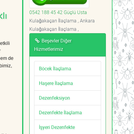
0542 188 45 42 Güçlü Usta
lı
Kulağakaçan İlaçlama , Ankara
Kulağakaçan İlaçlama ,
Beşevler Diğer
tkili
Hizmetlerimiz
r
 hem de
bimiz,
Böcek İlaçlama
Haşere İlaçlama
Dezenfeksiyon
Dezenfekte İlaçlama
İşyeri Dezenfekte