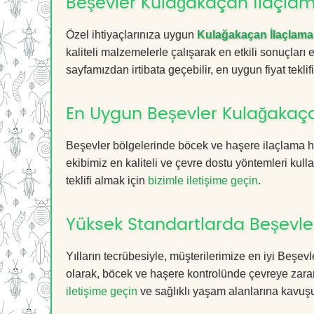
Beşevler Kulağakaçan İlaçlama
Özel ihtiyaçlarınıza uygun
Kulağakaçan İlaçlama
kaliteli malzemelerle çalışarak en etkili sonuçları
sayfamızdan irtibata geçebilir, en uygun fiyat teklifin
En Uygun Beşevler Kulağakaç
Beşevler bölgelerinde böcek ve haşere ilaçlama h
ekibimiz en kaliteli ve çevre dostu yöntemleri kull
teklifi almak için
bizimle iletişime geçin
.
Yüksek Standartlarda Beşevle
Yılların tecrübesiyle, müşterilerimize en iyi Beş
olarak, böcek ve haşere kontrolünde çevreye zarar
iletişime geçin
ve sağlıklı yaşam alanlarına kavuş