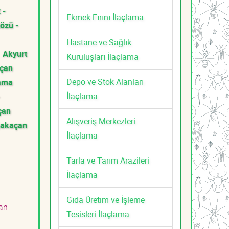
 -
Ekmek Fırını İlaçlama
özü -
Hastane ve Sağlık
Akyurt
Kuruluşları İlaçlama
açan
Depo ve Stok Alanları
lama
İlaçlama
çan
Alışveriş Merkezleri
ğakaçan
İlaçlama
Tarla ve Tarım Arazileri
İlaçlama
Gıda Üretim ve İşleme
an
Tesisleri İlaçlama