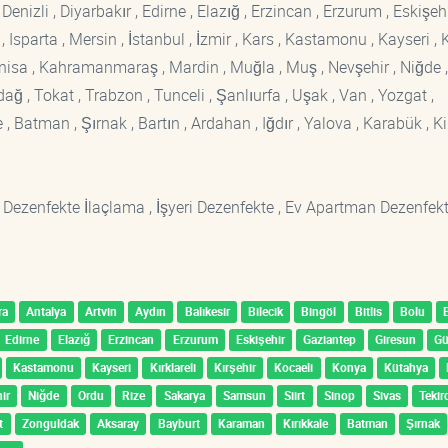
enizli , Diyarbakır , Edirne , Elazığ , Erzincan , Erzurum , Eskişehi
sparta , Mersin , İstanbul , İzmir , Kars , Kastamonu , Kayseri , K
Manisa , Kahramanmaraş , Mardin , Muğla , Muş , Nevşehir , Niğde ,
rdağ , Tokat , Trabzon , Tunceli , Şanlıurfa , Uşak , Van , Yozgat ,
 Batman , Şırnak , Bartın , Ardahan , Iğdır , Yalova , Karabük , Kil
 Dezenfekte İlaçlama , İşyeri Dezenfekte , Ev Apartman Dezenfekt
ra
Antalya
Artvin
Aydın
Balıkesir
Bilecik
Bingöl
Bitlis
Bolu
Edirne
Elazığ
Erzincan
Erzurum
Eskişehir
Gaziantep
Giresun
G
Kastamonu
Kayseri
Kırklareli
Kırşehir
Kocaeli
Konya
Kütahya
ir
Niğde
Ordu
Rize
Sakarya
Samsun
Siirt
Sinop
Sivas
Tekir
t
Zonguldak
Aksaray
Bayburt
Karaman
Kırıkkale
Batman
Şırnak