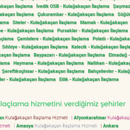
ğakaçan İlaçlama
İvedik OSB - Kulağakaçan İlaçlama
Şaşmaz
ğakaçan İlaçlama
Çukurambar - Kulağakaçan İlaçlama
Söğüt
çlama
Siteler - Kulağakaçan İlaçlama
Mamak - Kulağakaçan
e - Kulağakaçan İlaçlama
Pursaklar - Kulağakaçan İlaçlama
laçlama
Çamlıdere - Kulağakaçan İlaçlama
Polatlı - Kulağak
Sıhhiye - Kulağakaçan İlaçlama
Kalecik - Kulağakaçan İlaç
kaçan İlaçlama
Baypazarı - Kulağakaçan İlaçlama
Elmadağ -
çlama
Haymana - Kulağakaçan İlaçlama
Nallıhan - Kulağaka
Şereflikoçhisar - Kulağakaçan İlaçlama
Bahçelievler - Kula
ler - Kulağakaçan İlaçlama
Etlik - Kulağakaçan İlaçlama
açlama hizmetini verdiğimiz şehirler
an
Kulağakaçan İlaçlama Hizmeti
|
Afyonkarahisar
Kulağakaç
izmeti
|
Amasya
Kulağakaçan İlaçlama Hizmeti
|
Ankara