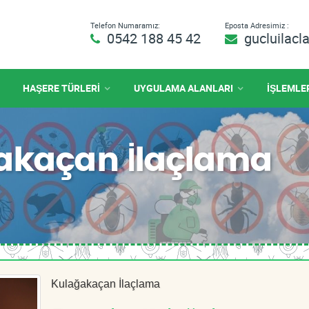
Telefon Numaramız:
Eposta Adresimiz :
0542 188 45 42
gucluilac
HAŞERE TÜRLERİ
UYGULAMA ALANLARI
İŞLEMLE
ğakaçan İlaçlama
Kulağakaçan İlaçlama