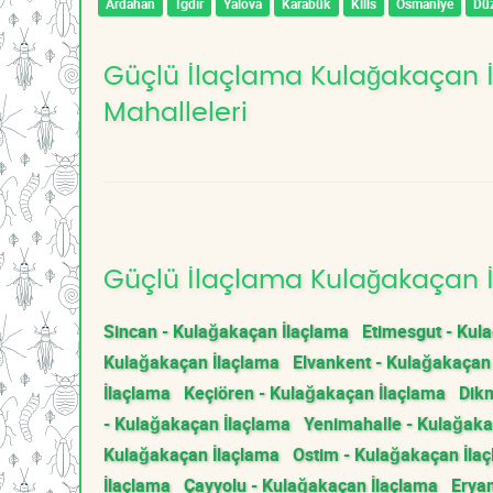
Ardahan
Iğdır
Yalova
Karabük
Kilis
Osmaniye
Dü
Güçlü İlaçlama Kulağakaçan İ
Mahalleleri
Güçlü İlaçlama Kulağakaçan İ
Sincan - Kulağakaçan İlaçlama
Etimesgut - Kul
Kulağakaçan İlaçlama
Elvankent - Kulağakaçan
İlaçlama
Keçiören - Kulağakaçan İlaçlama
Dik
- Kulağakaçan İlaçlama
Yenimahalle - Kulağaka
Kulağakaçan İlaçlama
Ostim - Kulağakaçan İla
İlaçlama
Çayyolu - Kulağakaçan İlaçlama
Erya