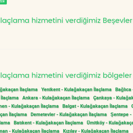
zce
laçlama hizmetini verdiğimiz Beşevler
laçlama hizmetini verdiğimiz bölgeler
ağakaçan İlaçlama
Yenikent - Kulağakaçan İlaçlama
Bağlıca 
 İlaçlama
Ankara - Kulağakaçan İlaçlama
Çankaya - Kulağa
men - Kulağakaçan İlaçlama
Balgat - Kulağakaçan İlaçlama
çan İlaçlama
Demetevler - Kulağakaçan İlaçlama
Şentepe -
çlama
Batıkent - Kulağakaçan İlaçlama
Ümitköy - Kulağakaç
man - Kulağakaçan İlaçlama
Kızılay - Kulağakaçan İlaçlama