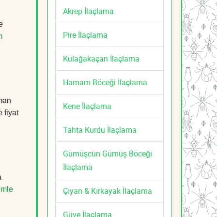
Akrep İlaçlama
e
Pire İlaçlama
m
Kulağakaçan İlaçlama
Hamam Böceği İlaçlama
zman
Kene İlaçlama
 fiyat
Tahta Kurdu İlaçlama
Gümüşcün Gümüş Böceği
İlaçlama
a
imle
Çıyan & Kırkayak İlaçlama
Güve İlaçlama