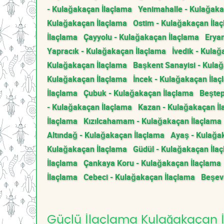
- Kulağakaçan İlaçlama
Yenimahalle - Kulağaka
Kulağakaçan İlaçlama
Ostim - Kulağakaçan İla
İlaçlama
Çayyolu - Kulağakaçan İlaçlama
Erya
Yapracık - Kulağakaçan İlaçlama
İvedik - Kula
Kulağakaçan İlaçlama
Başkent Sanayisi - Kula
Kulağakaçan İlaçlama
İncek - Kulağakaçan İla
İlaçlama
Çubuk - Kulağakaçan İlaçlama
Beştep
- Kulağakaçan İlaçlama
Kazan - Kulağakaçan İ
İlaçlama
Kızılcahamam - Kulağakaçan İlaçlama
Altındağ - Kulağakaçan İlaçlama
Ayaş - Kulağa
Kulağakaçan İlaçlama
Güdül - Kulağakaçan İla
İlaçlama
Çankaya Koru - Kulağakaçan İlaçlama
İlaçlama
Cebeci - Kulağakaçan İlaçlama
Beşev
Güçlü İlaçlama Kulağakaçan İl