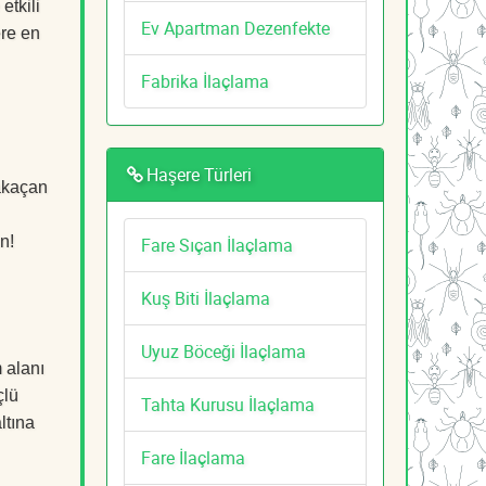
etkili
Ev Apartman Dezenfekte
ere en
Fabrika İlaçlama
Haşere Türleri
ğakaçan
n!
Fare Sıçan İlaçlama
Kuş Biti İlaçlama
Uyuz Böceği İlaçlama
 alanı
çlü
Tahta Kurusu İlaçlama
ltına
Fare İlaçlama