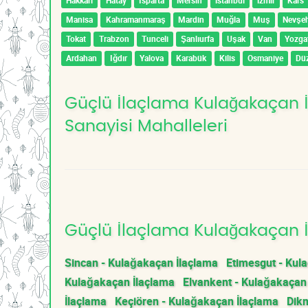
Hakkari
Hatay
Isparta
Mersin
İstanbul
İzmir
Kars
Manisa
Kahramanmaraş
Mardin
Muğla
Muş
Nevşeh
Tokat
Trabzon
Tunceli
Şanlıurfa
Uşak
Van
Yozga
Ardahan
Iğdır
Yalova
Karabük
Kilis
Osmaniye
Dü
Güçlü İlaçlama Kulağakaçan İ
Sanayisi Mahalleleri
Güçlü İlaçlama Kulağakaçan İ
Sincan - Kulağakaçan İlaçlama
Etimesgut - Kul
Kulağakaçan İlaçlama
Elvankent - Kulağakaçan
İlaçlama
Keçiören - Kulağakaçan İlaçlama
Dik