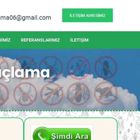
İLETİŞİM ADRESİMİZ
lama06@gmail.com
RİMİZ
REFERANSLARIMIZ
İLETİŞİM
laçlama