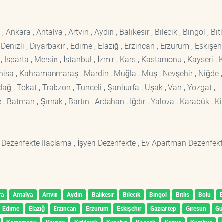
kara , Antalya , Artvin , Aydın , Balıkesir , Bilecik , Bingöl , Bitli
enizli , Diyarbakır , Edirne , Elazığ , Erzincan , Erzurum , Eskişehi
sparta , Mersin , İstanbul , İzmir , Kars , Kastamonu , Kayseri , K
Manisa , Kahramanmaraş , Mardin , Muğla , Muş , Nevşehir , Niğde ,
rdağ , Tokat , Trabzon , Tunceli , Şanlıurfa , Uşak , Van , Yozgat ,
 Batman , Şırnak , Bartın , Ardahan , Iğdır , Yalova , Karabük , Kil
 Dezenfekte İlaçlama , İşyeri Dezenfekte , Ev Apartman Dezenfekt
ra
Antalya
Artvin
Aydın
Balıkesir
Bilecik
Bingöl
Bitlis
Bolu
Edirne
Elazığ
Erzincan
Erzurum
Eskişehir
Gaziantep
Giresun
G