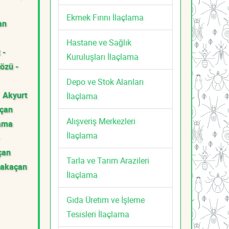
Ekmek Fırını İlaçlama
an
Hastane ve Sağlık
 -
Kuruluşları İlaçlama
özü -
Depo ve Stok Alanları
Akyurt
İlaçlama
açan
Alışveriş Merkezleri
lama
İlaçlama
çan
Tarla ve Tarım Arazileri
ğakaçan
İlaçlama
Gıda Üretim ve İşleme
Tesisleri İlaçlama