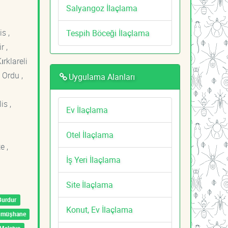
Salyangoz İlaçlama
s ,
Tespih Böceği İlaçlama
r ,
ırklareli
 Ordu ,
Uygulama Alanları
is ,
Ev İlaçlama
Otel İlaçlama
e ,
İş Yeri İlaçlama
Site İlaçlama
Burdur
Konut, Ev İlaçlama
ümüşhane