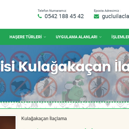
Telefon Numaramız:
Eposta Adresimiz :
0542 188 45 42
gucluilac
HAŞERE TÜRLERİ
UYGULAMA ALANLARI
İŞLEMLE
isi Kulağakaçan İ
Kulağakaçan İlaçlama