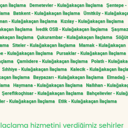
çan İlaçlama
Demetevler - Kulağakaçan İlaçlama
Şentepe -
çlama
Batıkent - Kulağakaçan İlaçlama
Ümitköy - Kulağakaç
man - Kulağakaçan İlaçlama
Kızılay - Kulağakaçan İlaçlama
ğakaçan İlaçlama
İvedik OSB - Kulağakaçan İlaçlama
Şaşmaz
ğakaçan İlaçlama
Çukurambar - Kulağakaçan İlaçlama
Söğüt
çlama
Siteler - Kulağakaçan İlaçlama
Mamak - Kulağakaçan
e - Kulağakaçan İlaçlama
Pursaklar - Kulağakaçan İlaçlama
laçlama
Çamlıdere - Kulağakaçan İlaçlama
Polatlı - Kulağak
Sıhhiye - Kulağakaçan İlaçlama
Kalecik - Kulağakaçan İlaç
kaçan İlaçlama
Baypazarı - Kulağakaçan İlaçlama
Elmadağ -
çlama
Haymana - Kulağakaçan İlaçlama
Nallıhan - Kulağaka
Şereflikoçhisar - Kulağakaçan İlaçlama
Bahçelievler - Kula
ler - Kulağakaçan İlaçlama
Etlik - Kulağakaçan İlaçlama
açlama hizmetini verdiğimiz şehirler