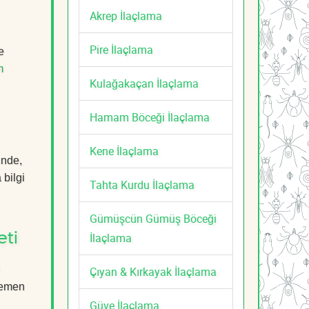
Akrep İlaçlama
Pire İlaçlama
e
m
Kulağakaçan İlaçlama
Hamam Böceği İlaçlama
Kene İlaçlama
ünde,
 bilgi
Tahta Kurdu İlaçlama
Gümüşcün Gümüş Böceği
İlaçlama
eti
Çıyan & Kırkayak İlaçlama
 Hemen
Güve İlaçlama