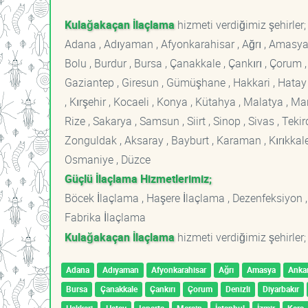
Kulağakaçan İlaçlama
hizmeti verdiğimiz şehirler;
Adana , Adıyaman , Afyonkarahisar , Ağrı , Amasya , An
Bolu , Burdur , Bursa , Çanakkale , Çankırı , Çorum , D
Gaziantep , Giresun , Gümüşhane , Hakkari , Hatay , I
, Kırşehir , Kocaeli , Konya , Kütahya , Malatya , 
Rize , Sakarya , Samsun , Siirt , Sinop , Sivas , Teki
Zonguldak , Aksaray , Bayburt , Karaman , Kırıkkale ,
Osmaniye , Düzce
Güçlü İlaçlama Hizmetlerimiz;
Böcek İlaçlama , Haşere İlaçlama , Dezenfeksiyon ,
Fabrika İlaçlama
Kulağakaçan İlaçlama
hizmeti verdiğimiz şehirler;
Adana
Adıyaman
Afyonkarahisar
Ağrı
Amasya
Anka
Bursa
Çanakkale
Çankırı
Çorum
Denizli
Diyarbakır