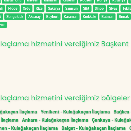
Kastamonu
Kayseri
Kırklareli
Kırşehir
Kocaeli
Konya
Kütahya
ir
Niğde
Ordu
Rize
Sakarya
Samsun
Siirt
Sinop
Sivas
Tekir
t
Zonguldak
Aksaray
Bayburt
Karaman
Kırıkkale
Batman
Şırnak
zce
laçlama hizmetini verdiğimiz Başkent
laçlama hizmetini verdiğimiz bölgeler
ağakaçan İlaçlama
Yenikent - Kulağakaçan İlaçlama
Bağlıca 
 İlaçlama
Ankara - Kulağakaçan İlaçlama
Çankaya - Kulağa
men - Kulağakaçan İlaçlama
Balgat - Kulağakaçan İlaçlama