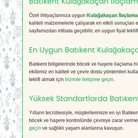
Batıkent Kulağakaçan İlaçlama
Özel ihtiyaçlarınıza uygun
Kulağakaçan İlaçlama
kaliteli malzemelerle çalışarak en etkili sonuçları
sayfamızdan irtibata geçebilir, en uygun fiyat teklifin
En Uygun Batıkent Kulağakaça
Batıkent bölgelerinde böcek ve haşere ilaçlama h
ekibimiz en kaliteli ve çevre dostu yöntemleri kull
teklifi almak için
bizimle iletişime geçin
.
Yüksek Standartlarda Batıken
Yılların tecrübesiyle, müşterilerimize en iyi Batı
böcek ve haşere kontrolünde çevreye zarar vermeye
geçin
ve sağlıklı yaşam alanlarına kavuşun.