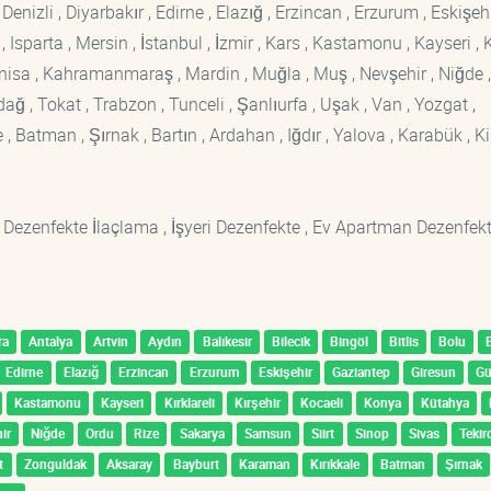
enizli , Diyarbakır , Edirne , Elazığ , Erzincan , Erzurum , Eskişehi
sparta , Mersin , İstanbul , İzmir , Kars , Kastamonu , Kayseri , K
Manisa , Kahramanmaraş , Mardin , Muğla , Muş , Nevşehir , Niğde ,
rdağ , Tokat , Trabzon , Tunceli , Şanlıurfa , Uşak , Van , Yozgat ,
 Batman , Şırnak , Bartın , Ardahan , Iğdır , Yalova , Karabük , Kil
 Dezenfekte İlaçlama , İşyeri Dezenfekte , Ev Apartman Dezenfekt
ra
Antalya
Artvin
Aydın
Balıkesir
Bilecik
Bingöl
Bitlis
Bolu
Edirne
Elazığ
Erzincan
Erzurum
Eskişehir
Gaziantep
Giresun
G
Kastamonu
Kayseri
Kırklareli
Kırşehir
Kocaeli
Konya
Kütahya
ir
Niğde
Ordu
Rize
Sakarya
Samsun
Siirt
Sinop
Sivas
Tekir
t
Zonguldak
Aksaray
Bayburt
Karaman
Kırıkkale
Batman
Şırnak