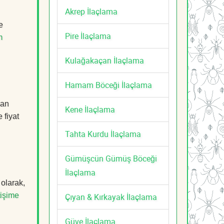
Akrep İlaçlama
e
Pire İlaçlama
m
Kulağakaçan İlaçlama
Hamam Böceği İlaçlama
man
Kene İlaçlama
 fiyat
Tahta Kurdu İlaçlama
Gümüşcün Gümüş Böceği
İlaçlama
 olarak,
tişime
Çıyan & Kırkayak İlaçlama
Güve İlaçlama