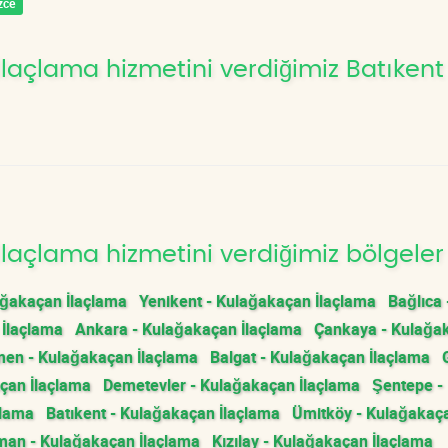
zce
laçlama hizmetini verdiğimiz Batıkent
laçlama hizmetini verdiğimiz bölgeler
ağakaçan İlaçlama
Yenikent - Kulağakaçan İlaçlama
Bağlıca 
 İlaçlama
Ankara - Kulağakaçan İlaçlama
Çankaya - Kulağa
men - Kulağakaçan İlaçlama
Balgat - Kulağakaçan İlaçlama
çan İlaçlama
Demetevler - Kulağakaçan İlaçlama
Şentepe -
çlama
Batıkent - Kulağakaçan İlaçlama
Ümitköy - Kulağakaç
man - Kulağakaçan İlaçlama
Kızılay - Kulağakaçan İlaçlama