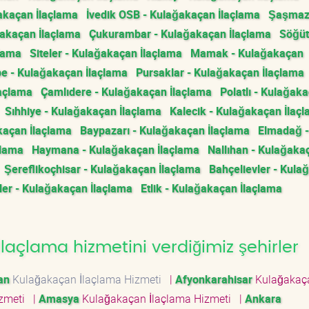
ğakaçan İlaçlama
İvedik OSB - Kulağakaçan İlaçlama
Şaşmaz
ğakaçan İlaçlama
Çukurambar - Kulağakaçan İlaçlama
Söğüt
çlama
Siteler - Kulağakaçan İlaçlama
Mamak - Kulağakaçan
e - Kulağakaçan İlaçlama
Pursaklar - Kulağakaçan İlaçlama
laçlama
Çamlıdere - Kulağakaçan İlaçlama
Polatlı - Kulağak
Sıhhiye - Kulağakaçan İlaçlama
Kalecik - Kulağakaçan İlaç
kaçan İlaçlama
Baypazarı - Kulağakaçan İlaçlama
Elmadağ -
çlama
Haymana - Kulağakaçan İlaçlama
Nallıhan - Kulağaka
Şereflikoçhisar - Kulağakaçan İlaçlama
Bahçelievler - Kula
ler - Kulağakaçan İlaçlama
Etlik - Kulağakaçan İlaçlama
açlama hizmetini verdiğimiz şehirler
an
Kulağakaçan İlaçlama Hizmeti
|
Afyonkarahisar
Kulağakaç
izmeti
|
Amasya
Kulağakaçan İlaçlama Hizmeti
|
Ankara