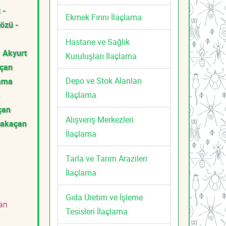
 -
Ekmek Fırını İlaçlama
özü -
Hastane ve Sağlık
Akyurt
Kuruluşları İlaçlama
açan
Depo ve Stok Alanları
lama
İlaçlama
çan
Alışveriş Merkezleri
ğakaçan
İlaçlama
Tarla ve Tarım Arazileri
İlaçlama
Gıda Üretim ve İşleme
an
Tesisleri İlaçlama