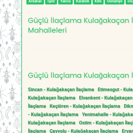
Ardahan
Iğdır
Yalova
Karabük
Kilis
Osmaniye
Dü
Güçlü İlaçlama Kulağakaçan İ
Mahalleleri
Güçlü İlaçlama Kulağakaçan İ
Sincan - Kulağakaçan İlaçlama
Etimesgut - Kul
Kulağakaçan İlaçlama
Elvankent - Kulağakaçan
İlaçlama
Keçiören - Kulağakaçan İlaçlama
Dik
- Kulağakaçan İlaçlama
Yenimahalle - Kulağaka
Kulağakaçan İlaçlama
Ostim - Kulağakaçan İla
İlaçlama
Çayyolu - Kulağakaçan İlaçlama
Erya