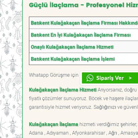
Güçlü İlaçlama - Profesyonel Hiz
Batıkent Kulağakaçan İlaçlama Firması Hakkınd
Batıkent En İyi Kulağakaçan İlaçlama Firması
Onaylı Kulağakaçan İlaçlama Hizmeti
Batıkent Kulağakaçan İlaçlama İşlemi
Whatapp Görüşme için
Kulağakaçan İlaçlama Hizmeti
Arıyorsanız, doğru 
fiyatlı çözümler sunuyoruz. Böcek ve haşere ilaçl
garantisiyle hizmet veriyoruz. Sağlığınızı ve güvenl
Kulağakaçan İlaçlama
hizmeti verdiğimiz şehirler;
Adana , Adıyaman , Afyonkarahisar , Ağrı , Amasya , An