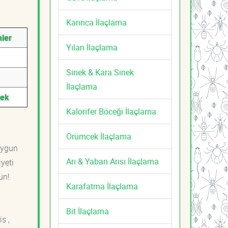
Karınca İlaçlama
mler
Yılan İlaçlama
Sinek & Kara Sinek
İlaçlama
tek
Kalorifer Böceği İlaçlama
Örümcek İlaçlama
uygun
Arı & Yaban Arısı İlaçlama
yeti
ün!
Karafatma İlaçlama
Bit İlaçlama
s ,