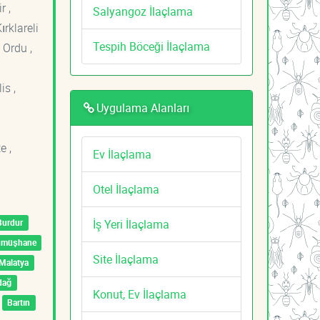
r ,
Salyangoz İlaçlama
ırklareli
Tespih Böceği İlaçlama
 Ordu ,
is ,
Uygulama Alanları
e ,
Ev İlaçlama
Otel İlaçlama
İş Yeri İlaçlama
Burdur
ümüşhane
Site İlaçlama
Malatya
dağ
Konut, Ev İlaçlama
Bartın