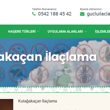
Telefon Numaramız:
Eposta Adresimiz :
0542 188 45 42
gucluilac
HAŞERE TÜRLERİ
UYGULAMA ALANLARI
İŞLEMLE
ğakaçan İlaçlama
Kulağakaçan İlaçlama