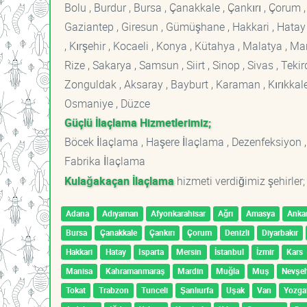
Bolu , Burdur , Bursa , Çanakkale , Çankırı , Çorum , D
Gaziantep , Giresun , Gümüşhane , Hakkari , Hatay , I
, Kırşehir , Kocaeli , Konya , Kütahya , Malatya , 
Rize , Sakarya , Samsun , Siirt , Sinop , Sivas , Teki
Zonguldak , Aksaray , Bayburt , Karaman , Kırıkkale ,
Osmaniye , Düzce
Güçlü İlaçlama Hizmetlerimiz;
Böcek İlaçlama , Haşere İlaçlama , Dezenfeksiyon ,
Fabrika İlaçlama
Kulağakaçan İlaçlama
hizmeti verdiğimiz şehirler;
Adana
Adıyaman
Afyonkarahisar
Ağrı
Amasya
Anka
Bursa
Çanakkale
Çankırı
Çorum
Denizli
Diyarbakır
Hakkari
Hatay
Isparta
Mersin
İstanbul
İzmir
Kars
Manisa
Kahramanmaraş
Mardin
Muğla
Muş
Nevşeh
Tokat
Trabzon
Tunceli
Şanlıurfa
Uşak
Van
Yozga