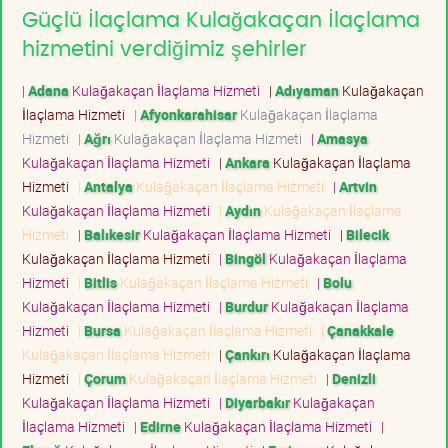
Güçlü İlaçlama Kulağakaçan İlaçlama
hizmetini verdiğimiz şehirler
|
Adana
Kulağakaçan İlaçlama Hizmeti
|
Adıyaman
Kulağakaçan
İlaçlama Hizmeti
|
Afyonkarahisar
Kulağakaçan İlaçlama
Hizmeti
|
Ağrı
Kulağakaçan İlaçlama Hizmeti
|
Amasya
Kulağakaçan İlaçlama Hizmeti
|
Ankara
Kulağakaçan İlaçlama
Hizmeti
|
Antalya
Kulağakaçan İlaçlama Hizmeti
|
Artvin
Kulağakaçan İlaçlama Hizmeti
|
Aydın
Kulağakaçan İlaçlama
Hizmeti
|
Balıkesir
Kulağakaçan İlaçlama Hizmeti
|
Bilecik
Kulağakaçan İlaçlama Hizmeti
|
Bingöl
Kulağakaçan İlaçlama
Hizmeti
|
Bitlis
Kulağakaçan İlaçlama Hizmeti
|
Bolu
Kulağakaçan İlaçlama Hizmeti
|
Burdur
Kulağakaçan İlaçlama
Hizmeti
|
Bursa
Kulağakaçan İlaçlama Hizmeti
|
Çanakkale
Kulağakaçan İlaçlama Hizmeti
|
Çankırı
Kulağakaçan İlaçlama
Hizmeti
|
Çorum
Kulağakaçan İlaçlama Hizmeti
|
Denizli
Kulağakaçan İlaçlama Hizmeti
|
Diyarbakır
Kulağakaçan
İlaçlama Hizmeti
|
Edirne
Kulağakaçan İlaçlama Hizmeti
|