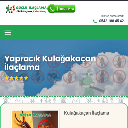
Telefon Numaramız:
0542 188 45 42
Menu
Yapracık Kulağakaçan
İlaçlama
Kulağakaçan İlaçlama