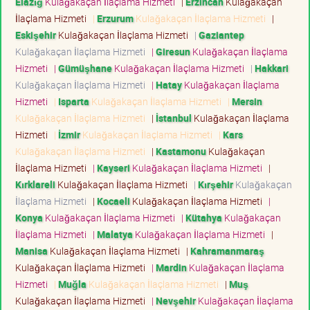
Elazığ
Kulağakaçan İlaçlama Hizmeti
|
Erzincan
Kulağakaçan
İlaçlama Hizmeti
|
Erzurum
Kulağakaçan İlaçlama Hizmeti
|
Eskişehir
Kulağakaçan İlaçlama Hizmeti
|
Gaziantep
Kulağakaçan İlaçlama Hizmeti
|
Giresun
Kulağakaçan İlaçlama
Hizmeti
|
Gümüşhane
Kulağakaçan İlaçlama Hizmeti
|
Hakkari
Kulağakaçan İlaçlama Hizmeti
|
Hatay
Kulağakaçan İlaçlama
Hizmeti
|
Isparta
Kulağakaçan İlaçlama Hizmeti
|
Mersin
Kulağakaçan İlaçlama Hizmeti
|
İstanbul
Kulağakaçan İlaçlama
Hizmeti
|
İzmir
Kulağakaçan İlaçlama Hizmeti
|
Kars
Kulağakaçan İlaçlama Hizmeti
|
Kastamonu
Kulağakaçan
İlaçlama Hizmeti
|
Kayseri
Kulağakaçan İlaçlama Hizmeti
|
Kırklareli
Kulağakaçan İlaçlama Hizmeti
|
Kırşehir
Kulağakaçan
İlaçlama Hizmeti
|
Kocaeli
Kulağakaçan İlaçlama Hizmeti
|
Konya
Kulağakaçan İlaçlama Hizmeti
|
Kütahya
Kulağakaçan
İlaçlama Hizmeti
|
Malatya
Kulağakaçan İlaçlama Hizmeti
|
Manisa
Kulağakaçan İlaçlama Hizmeti
|
Kahramanmaraş
Kulağakaçan İlaçlama Hizmeti
|
Mardin
Kulağakaçan İlaçlama
Hizmeti
|
Muğla
Kulağakaçan İlaçlama Hizmeti
|
Muş
Kulağakaçan İlaçlama Hizmeti
|
Nevşehir
Kulağakaçan İlaçlama