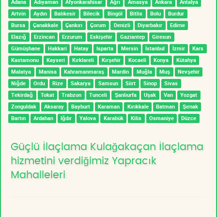
Adana
Adıyaman
Afyonkarahisar
Ağrı
Amasya
Ankara
Antalya
Artvin
Aydın
Balıkesir
Bilecik
Bingöl
Bitlis
Bolu
Burdur
Bursa
Çanakkale
Çankırı
Çorum
Denizli
Diyarbakır
Edirne
Elazığ
Erzincan
Erzurum
Eskişehir
Gaziantep
Giresun
Gümüşhane
Hakkari
Hatay
Isparta
Mersin
İstanbul
İzmir
Kars
Kastamonu
Kayseri
Kırklareli
Kırşehir
Kocaeli
Konya
Kütahya
Malatya
Manisa
Kahramanmaraş
Mardin
Muğla
Muş
Nevşehir
Niğde
Ordu
Rize
Sakarya
Samsun
Siirt
Sinop
Sivas
Tekirdağ
Tokat
Trabzon
Tunceli
Şanlıurfa
Uşak
Van
Yozgat
Zonguldak
Aksaray
Bayburt
Karaman
Kırıkkale
Batman
Şırnak
Bartın
Ardahan
Iğdır
Yalova
Karabük
Kilis
Osmaniye
Düzce
Güçlü İlaçlama Kulağakaçan İlaçlama
hizmetini verdiğimiz Yapracık
Mahalleleri