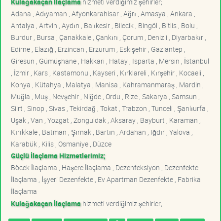
Kulağakaçan İlaçlama
hizmeti verdiğimiz şehirler;
Adana , Adıyaman , Afyonkarahisar , Ağrı , Amasya , Ankara ,
Antalya , Artvin , Aydın , Balıkesir , Bilecik , Bingöl , Bitlis , Bolu ,
Burdur , Bursa , Çanakkale , Çankırı , Çorum , Denizli , Diyarbakır ,
Edirne , Elazığ , Erzincan , Erzurum , Eskişehir , Gaziantep ,
Giresun , Gümüşhane , Hakkari , Hatay , Isparta , Mersin , İstanbul
, İzmir , Kars , Kastamonu , Kayseri , Kırklareli , Kırşehir , Kocaeli ,
Konya , Kütahya , Malatya , Manisa , Kahramanmaraş , Mardin ,
Muğla , Muş , Nevşehir , Niğde , Ordu , Rize , Sakarya , Samsun ,
Siirt , Sinop , Sivas , Tekirdağ , Tokat , Trabzon , Tunceli , Şanlıurfa ,
Uşak , Van , Yozgat , Zonguldak , Aksaray , Bayburt , Karaman ,
Kırıkkale , Batman , Şırnak , Bartın , Ardahan , Iğdır , Yalova ,
Karabük , Kilis , Osmaniye , Düzce
Güçlü İlaçlama Hizmetlerimiz;
Böcek İlaçlama , Haşere İlaçlama , Dezenfeksiyon , Dezenfekte
İlaçlama , İşyeri Dezenfekte , Ev Apartman Dezenfekte , Fabrika
İlaçlama
Kulağakaçan İlaçlama
hizmeti verdiğimiz şehirler;