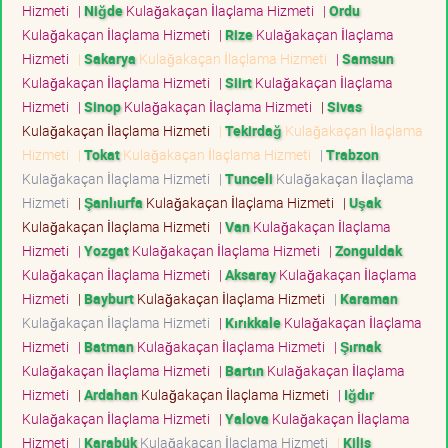
Hizmeti
|
Niğde
Kulağakaçan İlaçlama Hizmeti
|
Ordu
Kulağakaçan İlaçlama Hizmeti
|
Rize
Kulağakaçan İlaçlama
Hizmeti
|
Sakarya
Kulağakaçan İlaçlama Hizmeti
|
Samsun
Kulağakaçan İlaçlama Hizmeti
|
Siirt
Kulağakaçan İlaçlama
Hizmeti
|
Sinop
Kulağakaçan İlaçlama Hizmeti
|
Sivas
Kulağakaçan İlaçlama Hizmeti
|
Tekirdağ
Kulağakaçan İlaçlama
Hizmeti
|
Tokat
Kulağakaçan İlaçlama Hizmeti
|
Trabzon
Kulağakaçan İlaçlama Hizmeti
|
Tunceli
Kulağakaçan İlaçlama
Hizmeti
|
Şanlıurfa
Kulağakaçan İlaçlama Hizmeti
|
Uşak
Kulağakaçan İlaçlama Hizmeti
|
Van
Kulağakaçan İlaçlama
Hizmeti
|
Yozgat
Kulağakaçan İlaçlama Hizmeti
|
Zonguldak
Kulağakaçan İlaçlama Hizmeti
|
Aksaray
Kulağakaçan İlaçlama
Hizmeti
|
Bayburt
Kulağakaçan İlaçlama Hizmeti
|
Karaman
Kulağakaçan İlaçlama Hizmeti
|
Kırıkkale
Kulağakaçan İlaçlama
Hizmeti
|
Batman
Kulağakaçan İlaçlama Hizmeti
|
Şırnak
Kulağakaçan İlaçlama Hizmeti
|
Bartın
Kulağakaçan İlaçlama
Hizmeti
|
Ardahan
Kulağakaçan İlaçlama Hizmeti
|
Iğdır
Kulağakaçan İlaçlama Hizmeti
|
Yalova
Kulağakaçan İlaçlama
Hizmeti
|
Karabük
Kulağakaçan İlaçlama Hizmeti
|
Kilis