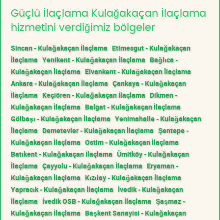
Güçlü İlaçlama Kulağakaçan İlaçlama
hizmetini verdiğimiz bölgeler
Sincan - Kulağakaçan İlaçlama
Etimesgut - Kulağakaçan
İlaçlama
Yenikent - Kulağakaçan İlaçlama
Bağlıca -
Kulağakaçan İlaçlama
Elvankent - Kulağakaçan İlaçlama
Ankara - Kulağakaçan İlaçlama
Çankaya - Kulağakaçan
İlaçlama
Keçiören - Kulağakaçan İlaçlama
Dikmen -
Kulağakaçan İlaçlama
Balgat - Kulağakaçan İlaçlama
Gölbaşı - Kulağakaçan İlaçlama
Yenimahalle - Kulağakaçan
İlaçlama
Demetevler - Kulağakaçan İlaçlama
Şentepe -
Kulağakaçan İlaçlama
Ostim - Kulağakaçan İlaçlama
Batıkent - Kulağakaçan İlaçlama
Ümitköy - Kulağakaçan
İlaçlama
Çayyolu - Kulağakaçan İlaçlama
Eryaman -
Kulağakaçan İlaçlama
Kızılay - Kulağakaçan İlaçlama
Yapracık - Kulağakaçan İlaçlama
İvedik - Kulağakaçan
İlaçlama
İvedik OSB - Kulağakaçan İlaçlama
Şaşmaz -
Kulağakaçan İlaçlama
Başkent Sanayisi - Kulağakaçan