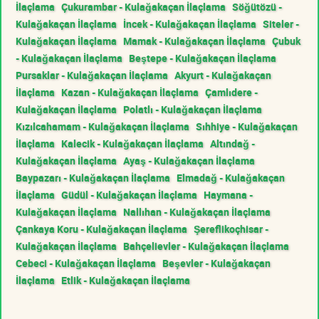
İlaçlama
Çukurambar - Kulağakaçan İlaçlama
Söğütözü -
Kulağakaçan İlaçlama
İncek - Kulağakaçan İlaçlama
Siteler -
Kulağakaçan İlaçlama
Mamak - Kulağakaçan İlaçlama
Çubuk
- Kulağakaçan İlaçlama
Beştepe - Kulağakaçan İlaçlama
Pursaklar - Kulağakaçan İlaçlama
Akyurt - Kulağakaçan
İlaçlama
Kazan - Kulağakaçan İlaçlama
Çamlıdere -
Kulağakaçan İlaçlama
Polatlı - Kulağakaçan İlaçlama
Kızılcahamam - Kulağakaçan İlaçlama
Sıhhiye - Kulağakaçan
İlaçlama
Kalecik - Kulağakaçan İlaçlama
Altındağ -
Kulağakaçan İlaçlama
Ayaş - Kulağakaçan İlaçlama
Baypazarı - Kulağakaçan İlaçlama
Elmadağ - Kulağakaçan
İlaçlama
Güdül - Kulağakaçan İlaçlama
Haymana -
Kulağakaçan İlaçlama
Nallıhan - Kulağakaçan İlaçlama
Çankaya Koru - Kulağakaçan İlaçlama
Şereflikoçhisar -
Kulağakaçan İlaçlama
Bahçelievler - Kulağakaçan İlaçlama
Cebeci - Kulağakaçan İlaçlama
Beşevler - Kulağakaçan
İlaçlama
Etlik - Kulağakaçan İlaçlama