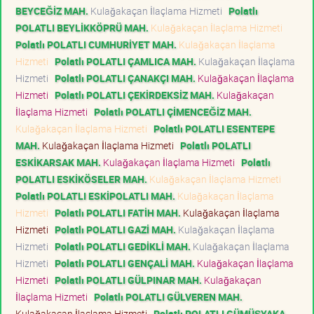
BEYCEĞİZ MAH.
Kulağakaçan İlaçlama Hizmeti
Polatlı
POLATLI BEYLİKKÖPRÜ MAH.
Kulağakaçan İlaçlama Hizmeti
Polatlı POLATLI CUMHURİYET MAH.
Kulağakaçan İlaçlama
Hizmeti
Polatlı POLATLI ÇAMLICA MAH.
Kulağakaçan İlaçlama
Hizmeti
Polatlı POLATLI ÇANAKÇI MAH.
Kulağakaçan İlaçlama
Hizmeti
Polatlı POLATLI ÇEKİRDEKSİZ MAH.
Kulağakaçan
İlaçlama Hizmeti
Polatlı POLATLI ÇİMENCEĞİZ MAH.
Kulağakaçan İlaçlama Hizmeti
Polatlı POLATLI ESENTEPE
MAH.
Kulağakaçan İlaçlama Hizmeti
Polatlı POLATLI
ESKİKARSAK MAH.
Kulağakaçan İlaçlama Hizmeti
Polatlı
POLATLI ESKİKÖSELER MAH.
Kulağakaçan İlaçlama Hizmeti
Polatlı POLATLI ESKİPOLATLI MAH.
Kulağakaçan İlaçlama
Hizmeti
Polatlı POLATLI FATİH MAH.
Kulağakaçan İlaçlama
Hizmeti
Polatlı POLATLI GAZİ MAH.
Kulağakaçan İlaçlama
Hizmeti
Polatlı POLATLI GEDİKLİ MAH.
Kulağakaçan İlaçlama
Hizmeti
Polatlı POLATLI GENÇALİ MAH.
Kulağakaçan İlaçlama
Hizmeti
Polatlı POLATLI GÜLPINAR MAH.
Kulağakaçan
İlaçlama Hizmeti
Polatlı POLATLI GÜLVEREN MAH.
Kulağakaçan İlaçlama Hizmeti
Polatlı POLATLI GÜMÜŞYAKA