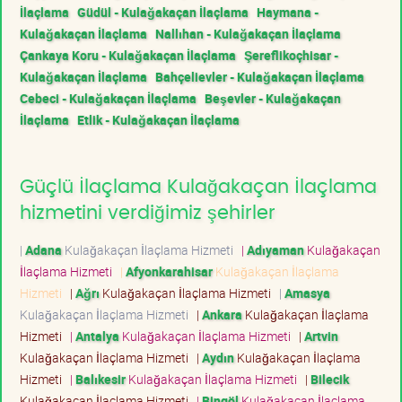
İlaçlama
Güdül - Kulağakaçan İlaçlama
Haymana -
Kulağakaçan İlaçlama
Nallıhan - Kulağakaçan İlaçlama
Çankaya Koru - Kulağakaçan İlaçlama
Şereflikoçhisar -
Kulağakaçan İlaçlama
Bahçelievler - Kulağakaçan İlaçlama
Cebeci - Kulağakaçan İlaçlama
Beşevler - Kulağakaçan
İlaçlama
Etlik - Kulağakaçan İlaçlama
Güçlü İlaçlama Kulağakaçan İlaçlama
hizmetini verdiğimiz şehirler
|
Adana
Kulağakaçan İlaçlama Hizmeti
|
Adıyaman
Kulağakaçan
İlaçlama Hizmeti
|
Afyonkarahisar
Kulağakaçan İlaçlama
Hizmeti
|
Ağrı
Kulağakaçan İlaçlama Hizmeti
|
Amasya
Kulağakaçan İlaçlama Hizmeti
|
Ankara
Kulağakaçan İlaçlama
Hizmeti
|
Antalya
Kulağakaçan İlaçlama Hizmeti
|
Artvin
Kulağakaçan İlaçlama Hizmeti
|
Aydın
Kulağakaçan İlaçlama
Hizmeti
|
Balıkesir
Kulağakaçan İlaçlama Hizmeti
|
Bilecik
Kulağakaçan İlaçlama Hizmeti
|
Bingöl
Kulağakaçan İlaçlama