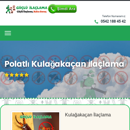
Telefon Numaramız:
0542 188 45 42
Menu
Polatlı Kulağakaçan İlaçlama
Kulağakaçan İlaçlama