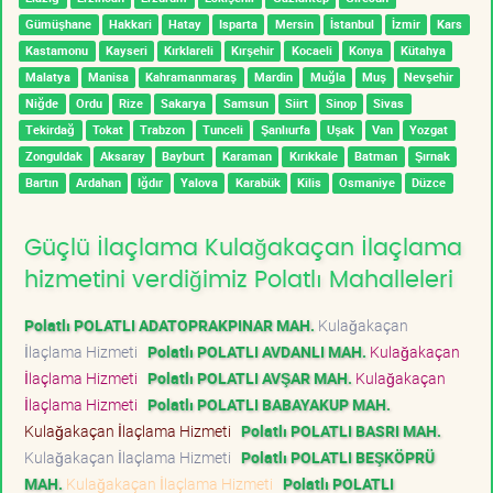
Gümüşhane
Hakkari
Hatay
Isparta
Mersin
İstanbul
İzmir
Kars
Kastamonu
Kayseri
Kırklareli
Kırşehir
Kocaeli
Konya
Kütahya
Malatya
Manisa
Kahramanmaraş
Mardin
Muğla
Muş
Nevşehir
Niğde
Ordu
Rize
Sakarya
Samsun
Siirt
Sinop
Sivas
Tekirdağ
Tokat
Trabzon
Tunceli
Şanlıurfa
Uşak
Van
Yozgat
Zonguldak
Aksaray
Bayburt
Karaman
Kırıkkale
Batman
Şırnak
Bartın
Ardahan
Iğdır
Yalova
Karabük
Kilis
Osmaniye
Düzce
Güçlü İlaçlama Kulağakaçan İlaçlama
hizmetini verdiğimiz Polatlı Mahalleleri
Polatlı POLATLI ADATOPRAKPINAR MAH.
Kulağakaçan
İlaçlama Hizmeti
Polatlı POLATLI AVDANLI MAH.
Kulağakaçan
İlaçlama Hizmeti
Polatlı POLATLI AVŞAR MAH.
Kulağakaçan
İlaçlama Hizmeti
Polatlı POLATLI BABAYAKUP MAH.
Kulağakaçan İlaçlama Hizmeti
Polatlı POLATLI BASRI MAH.
Kulağakaçan İlaçlama Hizmeti
Polatlı POLATLI BEŞKÖPRÜ
MAH.
Kulağakaçan İlaçlama Hizmeti
Polatlı POLATLI