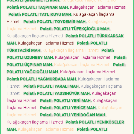
Polatlı POLATLI TAŞPINAR MAH.
Kulağakaçan İlaçlama Hizmeti
Polatlı POLATLI TATLIKUYU MAH.
Kulağakaçan İlaçlama
Hizmeti
Polatlı POLATLI TOYDEMİR MAH.
Kulağakaçan
İlaçlama Hizmeti
Polatlı POLATLI TÜFEKÇİOĞLU MAH.
Kulağakaçan İlaçlama Hizmeti
Polatlı POLATLI TÜRKKARSAK
MAH.
Kulağakaçan İlaçlama Hizmeti
Polatlı POLATLI
TÜRKTACİRİ MAH.
Kulağakaçan İlaçlama Hizmeti
Polatlı
POLATLI UZUNBEY MAH.
Kulağakaçan İlaçlama Hizmeti
Polatlı
POLATLI ÜÇPINAR MAH.
Kulağakaçan İlaçlama Hizmeti
Polatlı
POLATLI YAĞCIOĞLU MAH.
Kulağakaçan İlaçlama Hizmeti
Polatlı POLATLI YAĞMURBABA MAH.
Kulağakaçan İlaçlama
Hizmeti
Polatlı POLATLI YARALI MAH.
Kulağakaçan İlaçlama
Hizmeti
Polatlı POLATLI YASSIHÜYÜK MAH.
Kulağakaçan
İlaçlama Hizmeti
Polatlı POLATLI YENİ MAH.
Kulağakaçan
İlaçlama Hizmeti
Polatlı POLATLI YENİCE MAH.
Kulağakaçan
İlaçlama Hizmeti
Polatlı POLATLI YENİDOĞAN MAH.
Kulağakaçan İlaçlama Hizmeti
Polatlı POLATLI YENİKÖSELER
MAH.
Kulağakaçan İlaçlama Hizmeti
Polatlı POLATLI