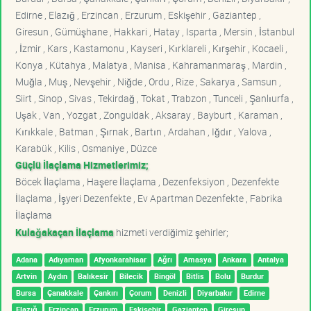
Edirne , Elazığ , Erzincan , Erzurum , Eskişehir , Gaziantep ,
Giresun , Gümüşhane , Hakkari , Hatay , Isparta , Mersin , İstanbul
, İzmir , Kars , Kastamonu , Kayseri , Kırklareli , Kırşehir , Kocaeli ,
Konya , Kütahya , Malatya , Manisa , Kahramanmaraş , Mardin ,
Muğla , Muş , Nevşehir , Niğde , Ordu , Rize , Sakarya , Samsun ,
Siirt , Sinop , Sivas , Tekirdağ , Tokat , Trabzon , Tunceli , Şanlıurfa ,
Uşak , Van , Yozgat , Zonguldak , Aksaray , Bayburt , Karaman ,
Kırıkkale , Batman , Şırnak , Bartın , Ardahan , Iğdır , Yalova ,
Karabük , Kilis , Osmaniye , Düzce
Güçlü İlaçlama Hizmetlerimiz;
Böcek İlaçlama , Haşere İlaçlama , Dezenfeksiyon , Dezenfekte
İlaçlama , İşyeri Dezenfekte , Ev Apartman Dezenfekte , Fabrika
İlaçlama
Kulağakaçan İlaçlama
hizmeti verdiğimiz şehirler;
Adana
Adıyaman
Afyonkarahisar
Ağrı
Amasya
Ankara
Antalya
Artvin
Aydın
Balıkesir
Bilecik
Bingöl
Bitlis
Bolu
Burdur
Bursa
Çanakkale
Çankırı
Çorum
Denizli
Diyarbakır
Edirne
Elazığ
Erzincan
Erzurum
Eskişehir
Gaziantep
Giresun