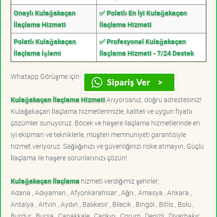
Onaylı Kulağakaçan
✅ Polatlı En İyi Kulağakaçan
İlaçlama Hizmeti
İlaçlama Hizmeti
Polatlı Kulağakaçan
✅ Profesyonel Kulağakaçan
İlaçlama İşlemi
İlaçlama Hizmeti - 7/24 Destek
Whatapp Görüşme için
Kulağakaçan İlaçlama Hizmeti
Arıyorsanız, doğru adrestesiniz!
Kulağakaçan İlaçlama hizmetlerimizle, kaliteli ve uygun fiyatlı
çözümler sunuyoruz. Böcek ve haşere ilaçlama hizmetlerinde en
iyi ekipman ve tekniklerle, müşteri memnuniyeti garantisiyle
hizmet veriyoruz. Sağlığınızı ve güvenliğinizi riske atmayın, Güçlü
İlaçlama ile haşere sorunlarınızı çözün!
Kulağakaçan İlaçlama
hizmeti verdiğimiz şehirler;
Adana , Adıyaman , Afyonkarahisar , Ağrı , Amasya , Ankara ,
Antalya , Artvin , Aydın , Balıkesir , Bilecik , Bingöl , Bitlis , Bolu ,
Burdur , Bursa , Çanakkale , Çankırı , Çorum , Denizli , Diyarbakır ,