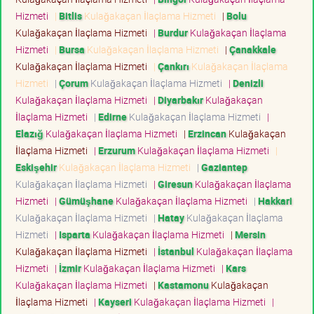
Hizmeti
|
Bitlis
Kulağakaçan İlaçlama Hizmeti
|
Bolu
Kulağakaçan İlaçlama Hizmeti
|
Burdur
Kulağakaçan İlaçlama
Hizmeti
|
Bursa
Kulağakaçan İlaçlama Hizmeti
|
Çanakkale
Kulağakaçan İlaçlama Hizmeti
|
Çankırı
Kulağakaçan İlaçlama
Hizmeti
|
Çorum
Kulağakaçan İlaçlama Hizmeti
|
Denizli
Kulağakaçan İlaçlama Hizmeti
|
Diyarbakır
Kulağakaçan
İlaçlama Hizmeti
|
Edirne
Kulağakaçan İlaçlama Hizmeti
|
Elazığ
Kulağakaçan İlaçlama Hizmeti
|
Erzincan
Kulağakaçan
İlaçlama Hizmeti
|
Erzurum
Kulağakaçan İlaçlama Hizmeti
|
Eskişehir
Kulağakaçan İlaçlama Hizmeti
|
Gaziantep
Kulağakaçan İlaçlama Hizmeti
|
Giresun
Kulağakaçan İlaçlama
Hizmeti
|
Gümüşhane
Kulağakaçan İlaçlama Hizmeti
|
Hakkari
Kulağakaçan İlaçlama Hizmeti
|
Hatay
Kulağakaçan İlaçlama
Hizmeti
|
Isparta
Kulağakaçan İlaçlama Hizmeti
|
Mersin
Kulağakaçan İlaçlama Hizmeti
|
İstanbul
Kulağakaçan İlaçlama
Hizmeti
|
İzmir
Kulağakaçan İlaçlama Hizmeti
|
Kars
Kulağakaçan İlaçlama Hizmeti
|
Kastamonu
Kulağakaçan
İlaçlama Hizmeti
|
Kayseri
Kulağakaçan İlaçlama Hizmeti
|