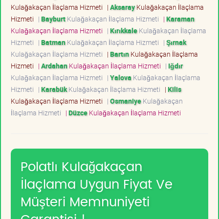
Kulağakaçan İlaçlama Hizmeti
|
Aksaray
Kulağakaçan İlaçlama
Hizmeti
|
Bayburt
Kulağakaçan İlaçlama Hizmeti
|
Karaman
Kulağakaçan İlaçlama Hizmeti
|
Kırıkkale
Kulağakaçan İlaçlama
Hizmeti
|
Batman
Kulağakaçan İlaçlama Hizmeti
|
Şırnak
Kulağakaçan İlaçlama Hizmeti
|
Bartın
Kulağakaçan İlaçlama
Hizmeti
|
Ardahan
Kulağakaçan İlaçlama Hizmeti
|
Iğdır
Kulağakaçan İlaçlama Hizmeti
|
Yalova
Kulağakaçan İlaçlama
Hizmeti
|
Karabük
Kulağakaçan İlaçlama Hizmeti
|
Kilis
Kulağakaçan İlaçlama Hizmeti
|
Osmaniye
Kulağakaçan
İlaçlama Hizmeti
|
Düzce
Kulağakaçan İlaçlama Hizmeti
Polatlı Kulağakaçan
İlaçlama Uygun Fiyat Ve
Müşteri Memnuniyeti