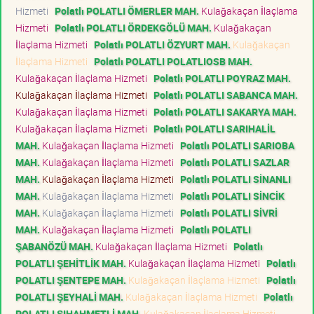
Hizmeti
Polatlı POLATLI ÖMERLER MAH.
Kulağakaçan İlaçlama
Hizmeti
Polatlı POLATLI ÖRDEKGÖLÜ MAH.
Kulağakaçan
İlaçlama Hizmeti
Polatlı POLATLI ÖZYURT MAH.
Kulağakaçan
İlaçlama Hizmeti
Polatlı POLATLI POLATLIOSB MAH.
Kulağakaçan İlaçlama Hizmeti
Polatlı POLATLI POYRAZ MAH.
Kulağakaçan İlaçlama Hizmeti
Polatlı POLATLI SABANCA MAH.
Kulağakaçan İlaçlama Hizmeti
Polatlı POLATLI SAKARYA MAH.
Kulağakaçan İlaçlama Hizmeti
Polatlı POLATLI SARIHALİL
MAH.
Kulağakaçan İlaçlama Hizmeti
Polatlı POLATLI SARIOBA
MAH.
Kulağakaçan İlaçlama Hizmeti
Polatlı POLATLI SAZLAR
MAH.
Kulağakaçan İlaçlama Hizmeti
Polatlı POLATLI SİNANLI
MAH.
Kulağakaçan İlaçlama Hizmeti
Polatlı POLATLI SİNCİK
MAH.
Kulağakaçan İlaçlama Hizmeti
Polatlı POLATLI SİVRİ
MAH.
Kulağakaçan İlaçlama Hizmeti
Polatlı POLATLI
ŞABANÖZÜ MAH.
Kulağakaçan İlaçlama Hizmeti
Polatlı
POLATLI ŞEHİTLİK MAH.
Kulağakaçan İlaçlama Hizmeti
Polatlı
POLATLI ŞENTEPE MAH.
Kulağakaçan İlaçlama Hizmeti
Polatlı
POLATLI ŞEYHALİ MAH.
Kulağakaçan İlaçlama Hizmeti
Polatlı
POLATLI ŞIHAHMETLİ MAH.
Kulağakaçan İlaçlama Hizmeti