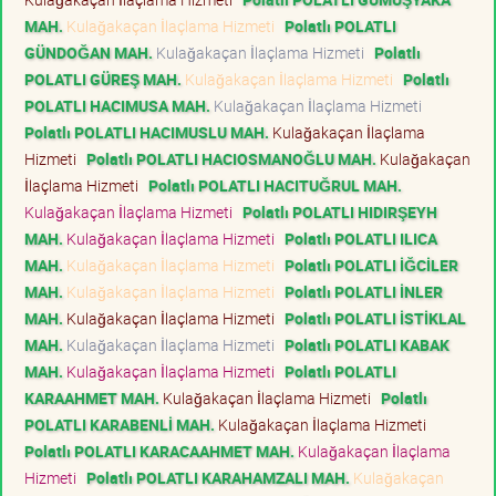
MAH.
Kulağakaçan İlaçlama Hizmeti
Polatlı POLATLI
GÜNDOĞAN MAH.
Kulağakaçan İlaçlama Hizmeti
Polatlı
POLATLI GÜREŞ MAH.
Kulağakaçan İlaçlama Hizmeti
Polatlı
POLATLI HACIMUSA MAH.
Kulağakaçan İlaçlama Hizmeti
Polatlı POLATLI HACIMUSLU MAH.
Kulağakaçan İlaçlama
Hizmeti
Polatlı POLATLI HACIOSMANOĞLU MAH.
Kulağakaçan
İlaçlama Hizmeti
Polatlı POLATLI HACITUĞRUL MAH.
Kulağakaçan İlaçlama Hizmeti
Polatlı POLATLI HIDIRŞEYH
MAH.
Kulağakaçan İlaçlama Hizmeti
Polatlı POLATLI ILICA
MAH.
Kulağakaçan İlaçlama Hizmeti
Polatlı POLATLI İĞCİLER
MAH.
Kulağakaçan İlaçlama Hizmeti
Polatlı POLATLI İNLER
MAH.
Kulağakaçan İlaçlama Hizmeti
Polatlı POLATLI İSTİKLAL
MAH.
Kulağakaçan İlaçlama Hizmeti
Polatlı POLATLI KABAK
MAH.
Kulağakaçan İlaçlama Hizmeti
Polatlı POLATLI
KARAAHMET MAH.
Kulağakaçan İlaçlama Hizmeti
Polatlı
POLATLI KARABENLİ MAH.
Kulağakaçan İlaçlama Hizmeti
Polatlı POLATLI KARACAAHMET MAH.
Kulağakaçan İlaçlama
Hizmeti
Polatlı POLATLI KARAHAMZALI MAH.
Kulağakaçan