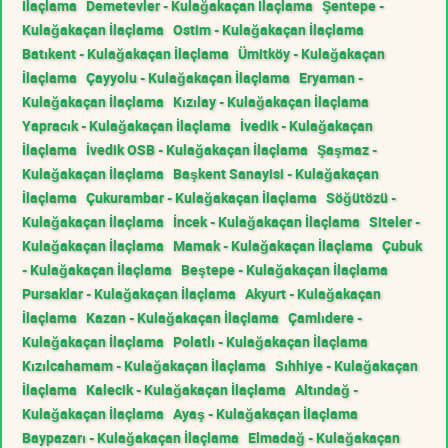
İlaçlama
Demetevler - Kulağakaçan İlaçlama
Şentepe -
Kulağakaçan İlaçlama
Ostim - Kulağakaçan İlaçlama
Batıkent - Kulağakaçan İlaçlama
Ümitköy - Kulağakaçan
İlaçlama
Çayyolu - Kulağakaçan İlaçlama
Eryaman -
Kulağakaçan İlaçlama
Kızılay - Kulağakaçan İlaçlama
Yapracık - Kulağakaçan İlaçlama
İvedik - Kulağakaçan
İlaçlama
İvedik OSB - Kulağakaçan İlaçlama
Şaşmaz -
Kulağakaçan İlaçlama
Başkent Sanayisi - Kulağakaçan
İlaçlama
Çukurambar - Kulağakaçan İlaçlama
Söğütözü -
Kulağakaçan İlaçlama
İncek - Kulağakaçan İlaçlama
Siteler -
Kulağakaçan İlaçlama
Mamak - Kulağakaçan İlaçlama
Çubuk
- Kulağakaçan İlaçlama
Beştepe - Kulağakaçan İlaçlama
Pursaklar - Kulağakaçan İlaçlama
Akyurt - Kulağakaçan
İlaçlama
Kazan - Kulağakaçan İlaçlama
Çamlıdere -
Kulağakaçan İlaçlama
Polatlı - Kulağakaçan İlaçlama
Kızılcahamam - Kulağakaçan İlaçlama
Sıhhiye - Kulağakaçan
İlaçlama
Kalecik - Kulağakaçan İlaçlama
Altındağ -
Kulağakaçan İlaçlama
Ayaş - Kulağakaçan İlaçlama
Baypazarı - Kulağakaçan İlaçlama
Elmadağ - Kulağakaçan