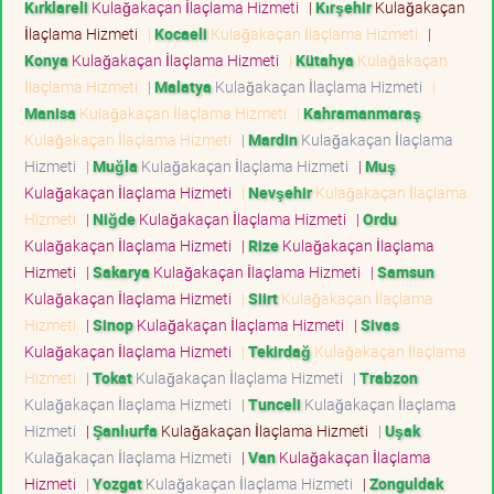
Kırklareli
Kulağakaçan İlaçlama Hizmeti
|
Kırşehir
Kulağakaçan
İlaçlama Hizmeti
|
Kocaeli
Kulağakaçan İlaçlama Hizmeti
|
Konya
Kulağakaçan İlaçlama Hizmeti
|
Kütahya
Kulağakaçan
İlaçlama Hizmeti
|
Malatya
Kulağakaçan İlaçlama Hizmeti
|
Manisa
Kulağakaçan İlaçlama Hizmeti
|
Kahramanmaraş
Kulağakaçan İlaçlama Hizmeti
|
Mardin
Kulağakaçan İlaçlama
Hizmeti
|
Muğla
Kulağakaçan İlaçlama Hizmeti
|
Muş
Kulağakaçan İlaçlama Hizmeti
|
Nevşehir
Kulağakaçan İlaçlama
Hizmeti
|
Niğde
Kulağakaçan İlaçlama Hizmeti
|
Ordu
Kulağakaçan İlaçlama Hizmeti
|
Rize
Kulağakaçan İlaçlama
Hizmeti
|
Sakarya
Kulağakaçan İlaçlama Hizmeti
|
Samsun
Kulağakaçan İlaçlama Hizmeti
|
Siirt
Kulağakaçan İlaçlama
Hizmeti
|
Sinop
Kulağakaçan İlaçlama Hizmeti
|
Sivas
Kulağakaçan İlaçlama Hizmeti
|
Tekirdağ
Kulağakaçan İlaçlama
Hizmeti
|
Tokat
Kulağakaçan İlaçlama Hizmeti
|
Trabzon
Kulağakaçan İlaçlama Hizmeti
|
Tunceli
Kulağakaçan İlaçlama
Hizmeti
|
Şanlıurfa
Kulağakaçan İlaçlama Hizmeti
|
Uşak
Kulağakaçan İlaçlama Hizmeti
|
Van
Kulağakaçan İlaçlama
Hizmeti
|
Yozgat
Kulağakaçan İlaçlama Hizmeti
|
Zonguldak