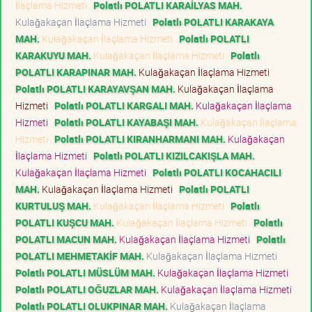
İlaçlama Hizmeti
Polatlı POLATLI KARAİLYAS MAH.
Kulağakaçan İlaçlama Hizmeti
Polatlı POLATLI KARAKAYA
MAH.
Kulağakaçan İlaçlama Hizmeti
Polatlı POLATLI
KARAKUYU MAH.
Kulağakaçan İlaçlama Hizmeti
Polatlı
POLATLI KARAPINAR MAH.
Kulağakaçan İlaçlama Hizmeti
Polatlı POLATLI KARAYAVŞAN MAH.
Kulağakaçan İlaçlama
Hizmeti
Polatlı POLATLI KARGALI MAH.
Kulağakaçan İlaçlama
Hizmeti
Polatlı POLATLI KAYABAŞI MAH.
Kulağakaçan İlaçlama
Hizmeti
Polatlı POLATLI KIRANHARMANI MAH.
Kulağakaçan
İlaçlama Hizmeti
Polatlı POLATLI KIZILCAKIŞLA MAH.
Kulağakaçan İlaçlama Hizmeti
Polatlı POLATLI KOCAHACILI
MAH.
Kulağakaçan İlaçlama Hizmeti
Polatlı POLATLI
KURTULUŞ MAH.
Kulağakaçan İlaçlama Hizmeti
Polatlı
POLATLI KUŞCU MAH.
Kulağakaçan İlaçlama Hizmeti
Polatlı
POLATLI MACUN MAH.
Kulağakaçan İlaçlama Hizmeti
Polatlı
POLATLI MEHMETAKİF MAH.
Kulağakaçan İlaçlama Hizmeti
Polatlı POLATLI MÜSLÜM MAH.
Kulağakaçan İlaçlama Hizmeti
Polatlı POLATLI OĞUZLAR MAH.
Kulağakaçan İlaçlama Hizmeti
Polatlı POLATLI OLUKPINAR MAH.
Kulağakaçan İlaçlama