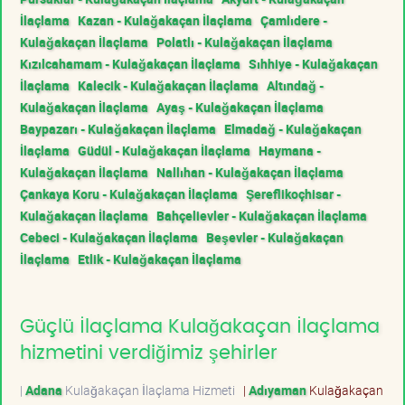
İlaçlama
Kazan - Kulağakaçan İlaçlama
Çamlıdere -
Kulağakaçan İlaçlama
Polatlı - Kulağakaçan İlaçlama
Kızılcahamam - Kulağakaçan İlaçlama
Sıhhiye - Kulağakaçan
İlaçlama
Kalecik - Kulağakaçan İlaçlama
Altındağ -
Kulağakaçan İlaçlama
Ayaş - Kulağakaçan İlaçlama
Baypazarı - Kulağakaçan İlaçlama
Elmadağ - Kulağakaçan
İlaçlama
Güdül - Kulağakaçan İlaçlama
Haymana -
Kulağakaçan İlaçlama
Nallıhan - Kulağakaçan İlaçlama
Çankaya Koru - Kulağakaçan İlaçlama
Şereflikoçhisar -
Kulağakaçan İlaçlama
Bahçelievler - Kulağakaçan İlaçlama
Cebeci - Kulağakaçan İlaçlama
Beşevler - Kulağakaçan
İlaçlama
Etlik - Kulağakaçan İlaçlama
Güçlü İlaçlama Kulağakaçan İlaçlama
hizmetini verdiğimiz şehirler
|
Adana
Kulağakaçan İlaçlama Hizmeti
|
Adıyaman
Kulağakaçan