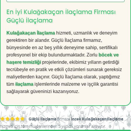
En İyi Kulağakaçan İlaçlama Firması
Güçlü İlaçlama
Kulağakaçan İlaçlama
hizmeti, uzmanlık ve deneyim
gerektiren bir alandır. Güçlü İlaçlama firmamız,
bünyesinde en az beş yıllık deneyime sahip, sertifikalı
profesyonel bir ekip bulundurmaktadır. Zorlu
böcek ve
haşere temizliği
projelerinde, ekibimiz yılların getirdiği
tecrübeyle en pratik ve etkili çözümleri sunarak gereksiz
maliyetlerden kaçınır. Güçlü İlaçlama olarak, yaptığımız
tüm
ilaçlama
işlemlerinde malzeme ve işçilik garantisi
sağlayarak güveninizi kazanıyoruz.
Güçlü İlaçlama
firması
İncek Kulağakaçan İlaçlama
hizmeti için tüm müşterilerinden 5 yıldızlı yorumlar almıştır.