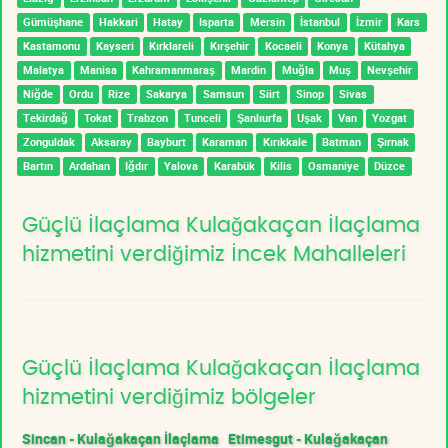
Gümüşhane
Hakkari
Hatay
Isparta
Mersin
İstanbul
İzmir
Kars
Kastamonu
Kayseri
Kırklareli
Kırşehir
Kocaeli
Konya
Kütahya
Malatya
Manisa
Kahramanmaraş
Mardin
Muğla
Muş
Nevşehir
Niğde
Ordu
Rize
Sakarya
Samsun
Siirt
Sinop
Sivas
Tekirdağ
Tokat
Trabzon
Tunceli
Şanlıurfa
Uşak
Van
Yozgat
Zonguldak
Aksaray
Bayburt
Karaman
Kırıkkale
Batman
Şırnak
Bartın
Ardahan
Iğdır
Yalova
Karabük
Kilis
Osmaniye
Düzce
Güçlü İlaçlama Kulağakaçan İlaçlama
hizmetini verdiğimiz İncek Mahalleleri
Güçlü İlaçlama Kulağakaçan İlaçlama
hizmetini verdiğimiz bölgeler
Sincan - Kulağakaçan İlaçlama
Etimesgut - Kulağakaçan