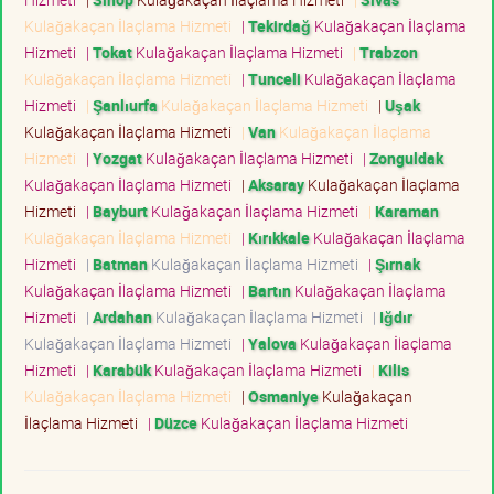
Kulağakaçan İlaçlama Hizmeti
|
Tekirdağ
Kulağakaçan İlaçlama
Hizmeti
|
Tokat
Kulağakaçan İlaçlama Hizmeti
|
Trabzon
Kulağakaçan İlaçlama Hizmeti
|
Tunceli
Kulağakaçan İlaçlama
Hizmeti
|
Şanlıurfa
Kulağakaçan İlaçlama Hizmeti
|
Uşak
Kulağakaçan İlaçlama Hizmeti
|
Van
Kulağakaçan İlaçlama
Hizmeti
|
Yozgat
Kulağakaçan İlaçlama Hizmeti
|
Zonguldak
Kulağakaçan İlaçlama Hizmeti
|
Aksaray
Kulağakaçan İlaçlama
Hizmeti
|
Bayburt
Kulağakaçan İlaçlama Hizmeti
|
Karaman
Kulağakaçan İlaçlama Hizmeti
|
Kırıkkale
Kulağakaçan İlaçlama
Hizmeti
|
Batman
Kulağakaçan İlaçlama Hizmeti
|
Şırnak
Kulağakaçan İlaçlama Hizmeti
|
Bartın
Kulağakaçan İlaçlama
Hizmeti
|
Ardahan
Kulağakaçan İlaçlama Hizmeti
|
Iğdır
Kulağakaçan İlaçlama Hizmeti
|
Yalova
Kulağakaçan İlaçlama
Hizmeti
|
Karabük
Kulağakaçan İlaçlama Hizmeti
|
Kilis
Kulağakaçan İlaçlama Hizmeti
|
Osmaniye
Kulağakaçan
İlaçlama Hizmeti
|
Düzce
Kulağakaçan İlaçlama Hizmeti