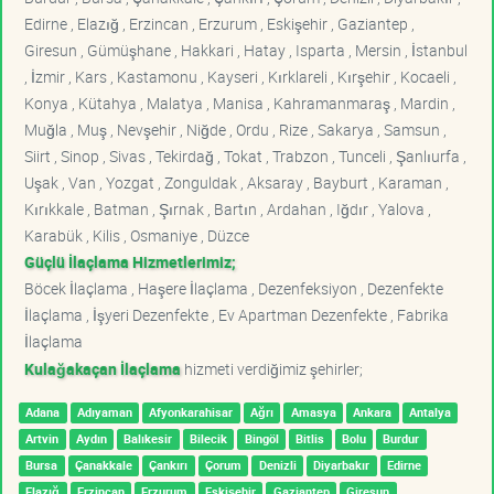
Edirne , Elazığ , Erzincan , Erzurum , Eskişehir , Gaziantep ,
Giresun , Gümüşhane , Hakkari , Hatay , Isparta , Mersin , İstanbul
, İzmir , Kars , Kastamonu , Kayseri , Kırklareli , Kırşehir , Kocaeli ,
Konya , Kütahya , Malatya , Manisa , Kahramanmaraş , Mardin ,
Muğla , Muş , Nevşehir , Niğde , Ordu , Rize , Sakarya , Samsun ,
Siirt , Sinop , Sivas , Tekirdağ , Tokat , Trabzon , Tunceli , Şanlıurfa ,
Uşak , Van , Yozgat , Zonguldak , Aksaray , Bayburt , Karaman ,
Kırıkkale , Batman , Şırnak , Bartın , Ardahan , Iğdır , Yalova ,
Karabük , Kilis , Osmaniye , Düzce
Güçlü İlaçlama Hizmetlerimiz;
Böcek İlaçlama , Haşere İlaçlama , Dezenfeksiyon , Dezenfekte
İlaçlama , İşyeri Dezenfekte , Ev Apartman Dezenfekte , Fabrika
İlaçlama
Kulağakaçan İlaçlama
hizmeti verdiğimiz şehirler;
Adana
Adıyaman
Afyonkarahisar
Ağrı
Amasya
Ankara
Antalya
Artvin
Aydın
Balıkesir
Bilecik
Bingöl
Bitlis
Bolu
Burdur
Bursa
Çanakkale
Çankırı
Çorum
Denizli
Diyarbakır
Edirne
Elazığ
Erzincan
Erzurum
Eskişehir
Gaziantep
Giresun