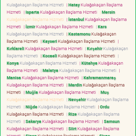
Kulağakaçan İlaçlama Hizmeti
|
Hatay
Kulağakaçan İlaçlama
Hizmeti
|
Isparta
Kulağakaçan İlaçlama Hizmeti
|
Mersin
Kulağakaçan İlaçlama Hizmeti
|
İstanbul
Kulağakaçan İlaçlama
Hizmeti
|
İzmir
Kulağakaçan İlaçlama Hizmeti
|
Kars
Kulağakaçan İlaçlama Hizmeti
|
Kastamonu
Kulağakaçan
İlaçlama Hizmeti
|
Kayseri
Kulağakaçan İlaçlama Hizmeti
|
Kırklareli
Kulağakaçan İlaçlama Hizmeti
|
Kırşehir
Kulağakaçan
İlaçlama Hizmeti
|
Kocaeli
Kulağakaçan İlaçlama Hizmeti
|
Konya
Kulağakaçan İlaçlama Hizmeti
|
Kütahya
Kulağakaçan
İlaçlama Hizmeti
|
Malatya
Kulağakaçan İlaçlama Hizmeti
|
Manisa
Kulağakaçan İlaçlama Hizmeti
|
Kahramanmaraş
Kulağakaçan İlaçlama Hizmeti
|
Mardin
Kulağakaçan İlaçlama
Hizmeti
|
Muğla
Kulağakaçan İlaçlama Hizmeti
|
Muş
Kulağakaçan İlaçlama Hizmeti
|
Nevşehir
Kulağakaçan İlaçlama
Hizmeti
|
Niğde
Kulağakaçan İlaçlama Hizmeti
|
Ordu
Kulağakaçan İlaçlama Hizmeti
|
Rize
Kulağakaçan İlaçlama
Hizmeti
|
Sakarya
Kulağakaçan İlaçlama Hizmeti
|
Samsun
Kulağakaçan İlaçlama Hizmeti
|
Siirt
Kulağakaçan İlaçlama
Hizmeti
|
Sinop
Kulağakaçan İlaçlama Hizmeti
|
Sivas