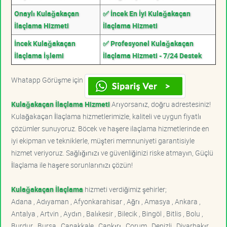
Onaylı Kulağakaçan
✅ İncek En İyi Kulağakaçan
İlaçlama Hizmeti
İlaçlama Hizmeti
İncek Kulağakaçan
✅ Profesyonel Kulağakaçan
İlaçlama İşlemi
İlaçlama Hizmeti - 7/24 Destek
Whatapp Görüşme için
Kulağakaçan İlaçlama Hizmeti
Arıyorsanız, doğru adrestesiniz!
Kulağakaçan İlaçlama hizmetlerimizle, kaliteli ve uygun fiyatlı
çözümler sunuyoruz. Böcek ve haşere ilaçlama hizmetlerinde en
iyi ekipman ve tekniklerle, müşteri memnuniyeti garantisiyle
hizmet veriyoruz. Sağlığınızı ve güvenliğinizi riske atmayın, Güçlü
İlaçlama ile haşere sorunlarınızı çözün!
Kulağakaçan İlaçlama
hizmeti verdiğimiz şehirler;
Adana , Adıyaman , Afyonkarahisar , Ağrı , Amasya , Ankara ,
Antalya , Artvin , Aydın , Balıkesir , Bilecik , Bingöl , Bitlis , Bolu ,
Burdur , Bursa , Çanakkale , Çankırı , Çorum , Denizli , Diyarbakır ,