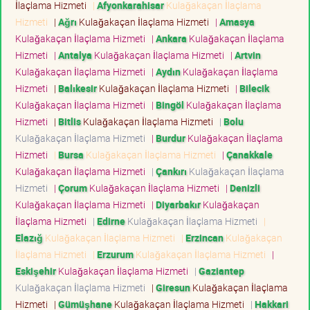
İlaçlama Hizmeti
|
Afyonkarahisar
Kulağakaçan İlaçlama
Hizmeti
|
Ağrı
Kulağakaçan İlaçlama Hizmeti
|
Amasya
Kulağakaçan İlaçlama Hizmeti
|
Ankara
Kulağakaçan İlaçlama
Hizmeti
|
Antalya
Kulağakaçan İlaçlama Hizmeti
|
Artvin
Kulağakaçan İlaçlama Hizmeti
|
Aydın
Kulağakaçan İlaçlama
Hizmeti
|
Balıkesir
Kulağakaçan İlaçlama Hizmeti
|
Bilecik
Kulağakaçan İlaçlama Hizmeti
|
Bingöl
Kulağakaçan İlaçlama
Hizmeti
|
Bitlis
Kulağakaçan İlaçlama Hizmeti
|
Bolu
Kulağakaçan İlaçlama Hizmeti
|
Burdur
Kulağakaçan İlaçlama
Hizmeti
|
Bursa
Kulağakaçan İlaçlama Hizmeti
|
Çanakkale
Kulağakaçan İlaçlama Hizmeti
|
Çankırı
Kulağakaçan İlaçlama
Hizmeti
|
Çorum
Kulağakaçan İlaçlama Hizmeti
|
Denizli
Kulağakaçan İlaçlama Hizmeti
|
Diyarbakır
Kulağakaçan
İlaçlama Hizmeti
|
Edirne
Kulağakaçan İlaçlama Hizmeti
|
Elazığ
Kulağakaçan İlaçlama Hizmeti
|
Erzincan
Kulağakaçan
İlaçlama Hizmeti
|
Erzurum
Kulağakaçan İlaçlama Hizmeti
|
Eskişehir
Kulağakaçan İlaçlama Hizmeti
|
Gaziantep
Kulağakaçan İlaçlama Hizmeti
|
Giresun
Kulağakaçan İlaçlama
Hizmeti
|
Gümüşhane
Kulağakaçan İlaçlama Hizmeti
|
Hakkari