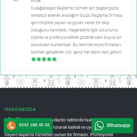
İncek
Kulağakaçan İlaçlama hizmeti için başlangıçta
tereddüt ederek aradığım Güçlü İlaçlama firması,
işini titizlikle yapan ve güven veren bir ekip
olduğunu kanıtladı. Haşerelerle ilgili sorunumu
özenle ve profesyonellikle çözerek beni büyük bir
sıkıntıdan kurtardılar. Bu devirde böyle firmaları
bulmak gerçekten zor; işiniz her daim rast gelsin!
HAKKIMIZDA
GÜÇLÜ İLAÇLAMA
Uzun yıllardır sektörde faaliyet gösteren, müşteri
0542 188 45 42
Whatsapp
memnuniyetini ön planda tutarak kaliteli ve uygun fiyatlı böcek ve
haşere ilaçlama hizmetleri sunan bir firmadır. Profesyonel