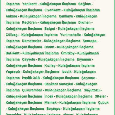
İlaçlama
Yenikent - Kulağakaçan İlaçlama
Bağlıca -
Kulağakaçan İlaçlama
Elvankent - Kulağakaçan İlaçlama
Ankara - Kulağakaçan İlaçlama
Çankaya - Kulağakaçan
İlaçlama
Keçiören - Kulağakaçan İlaçlama
Dikmen -
Kulağakaçan İlaçlama
Balgat - Kulağakaçan İlaçlama
Gölbaşı - Kulağakaçan İlaçlama
Yenimahalle - Kulağakaçan
İlaçlama
Demetevler - Kulağakaçan İlaçlama
Şentepe -
Kulağakaçan İlaçlama
Ostim - Kulağakaçan İlaçlama
Batıkent - Kulağakaçan İlaçlama
Ümitköy - Kulağakaçan
İlaçlama
Çayyolu - Kulağakaçan İlaçlama
Eryaman -
Kulağakaçan İlaçlama
Kızılay - Kulağakaçan İlaçlama
Yapracık - Kulağakaçan İlaçlama
İvedik - Kulağakaçan
İlaçlama
İvedik OSB - Kulağakaçan İlaçlama
Şaşmaz -
Kulağakaçan İlaçlama
Başkent Sanayisi - Kulağakaçan
İlaçlama
Çukurambar - Kulağakaçan İlaçlama
Söğütözü -
Kulağakaçan İlaçlama
İncek - Kulağakaçan İlaçlama
Siteler -
Kulağakaçan İlaçlama
Mamak - Kulağakaçan İlaçlama
Çubuk
- Kulağakaçan İlaçlama
Beştepe - Kulağakaçan İlaçlama
Pursaklar - Kulağakaçan İlaçlama
Akyurt - Kulağakaçan