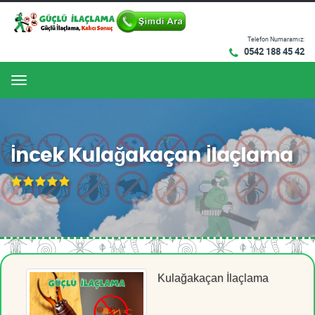
Telefon Numaramız:
0542 188 45 42
Menu
İncek Kulağakaçan İlaçlama
Kulağakaçan İlaçlama