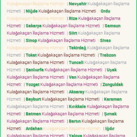
Kulağakaçan İlaçlama Hizmeti
|
Nevşehir
Kulağakaçan İlaçlama
Hizmeti
|
Niğde
Kulağakaçan İlaçlama Hizmeti
|
Ordu
Kulağakaçan İlaçlama Hizmeti
|
Rize
Kulağakaçan İlaçlama
Hizmeti
|
Sakarya
Kulağakaçan İlaçlama Hizmeti
|
Samsun
Kulağakaçan İlaçlama Hizmeti
|
Siirt
Kulağakaçan İlaçlama
Hizmeti
|
Sinop
Kulağakaçan İlaçlama Hizmeti
|
Sivas
Kulağakaçan İlaçlama Hizmeti
|
Tekirdağ
Kulağakaçan İlaçlama
Hizmeti
|
Tokat
Kulağakaçan İlaçlama Hizmeti
|
Trabzon
Kulağakaçan İlaçlama Hizmeti
|
Tunceli
Kulağakaçan İlaçlama
Hizmeti
|
Şanlıurfa
Kulağakaçan İlaçlama Hizmeti
|
Uşak
Kulağakaçan İlaçlama Hizmeti
|
Van
Kulağakaçan İlaçlama
Hizmeti
|
Yozgat
Kulağakaçan İlaçlama Hizmeti
|
Zonguldak
Kulağakaçan İlaçlama Hizmeti
|
Aksaray
Kulağakaçan İlaçlama
Hizmeti
|
Bayburt
Kulağakaçan İlaçlama Hizmeti
|
Karaman
Kulağakaçan İlaçlama Hizmeti
|
Kırıkkale
Kulağakaçan İlaçlama
Hizmeti
|
Batman
Kulağakaçan İlaçlama Hizmeti
|
Şırnak
Kulağakaçan İlaçlama Hizmeti
|
Bartın
Kulağakaçan İlaçlama
Hizmeti
|
Ardahan
Kulağakaçan İlaçlama Hizmeti
|
Iğdır
Kulağakaçan İlaçlama Hizmeti
|
Yalova
Kulağakaçan İlaçlama