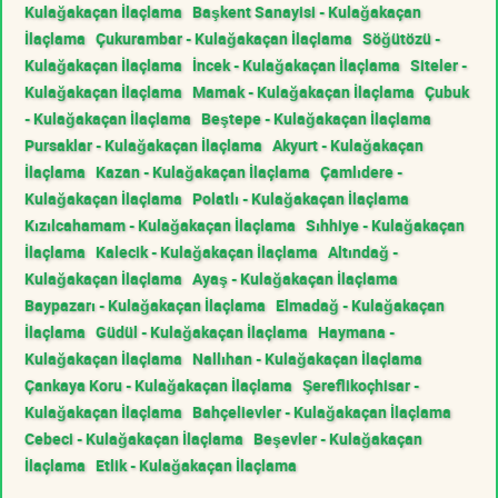
Kulağakaçan İlaçlama
Başkent Sanayisi - Kulağakaçan
İlaçlama
Çukurambar - Kulağakaçan İlaçlama
Söğütözü -
Kulağakaçan İlaçlama
İncek - Kulağakaçan İlaçlama
Siteler -
Kulağakaçan İlaçlama
Mamak - Kulağakaçan İlaçlama
Çubuk
- Kulağakaçan İlaçlama
Beştepe - Kulağakaçan İlaçlama
Pursaklar - Kulağakaçan İlaçlama
Akyurt - Kulağakaçan
İlaçlama
Kazan - Kulağakaçan İlaçlama
Çamlıdere -
Kulağakaçan İlaçlama
Polatlı - Kulağakaçan İlaçlama
Kızılcahamam - Kulağakaçan İlaçlama
Sıhhiye - Kulağakaçan
İlaçlama
Kalecik - Kulağakaçan İlaçlama
Altındağ -
Kulağakaçan İlaçlama
Ayaş - Kulağakaçan İlaçlama
Baypazarı - Kulağakaçan İlaçlama
Elmadağ - Kulağakaçan
İlaçlama
Güdül - Kulağakaçan İlaçlama
Haymana -
Kulağakaçan İlaçlama
Nallıhan - Kulağakaçan İlaçlama
Çankaya Koru - Kulağakaçan İlaçlama
Şereflikoçhisar -
Kulağakaçan İlaçlama
Bahçelievler - Kulağakaçan İlaçlama
Cebeci - Kulağakaçan İlaçlama
Beşevler - Kulağakaçan
İlaçlama
Etlik - Kulağakaçan İlaçlama