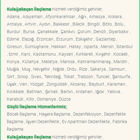
Kulağakaçan İlaçlama
hizmeti verdiğimiz şehirler;
Adana , Adıyaman , Afyonkarahisar , Ağrı , Amasya , Ankara ,
Antalya , Artvin , Aydın , Balıkesir , Bilecik , Bingöl , Bitlis , Bolu ,
Burdur , Bursa , Çanakkale , Çankırı , Çorum , Denizli , Diyarbakır ,
Edirne , Elazığ , Erzincan , Erzurum , Eskişehir , Gaziantep ,
Giresun , Gümüşhane , Hakkari , Hatay , Isparta , Mersin , İstanbul
, İzmir , Kars , Kastamonu , Kayseri , Kırklareli , Kırşehir , Kocaeli ,
Konya , Kütahya , Malatya , Manisa , Kahramanmaraş , Mardin ,
Muğla , Muş , Nevşehir , Niğde , Ordu , Rize , Sakarya , Samsun ,
Siirt , Sinop , Sivas , Tekirdağ , Tokat , Trabzon , Tunceli , Şanlıurfa ,
Uşak , Van , Yozgat , Zonguldak , Aksaray , Bayburt , Karaman ,
Kırıkkale , Batman , Şırnak , Bartın , Ardahan , Iğdır , Yalova ,
Karabük , Kilis , Osmaniye , Düzce
Güçlü İlaçlama Hizmetlerimiz;
Böcek İlaçlama , Haşere İlaçlama , Dezenfeksiyon , Dezenfekte
İlaçlama , İşyeri Dezenfekte , Ev Apartman Dezenfekte , Fabrika
İlaçlama
Kulağakaçan İlaçlama
hizmeti verdiğimiz şehirler;