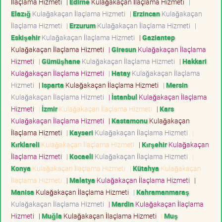
İlaçlama Hizmeti
|
Edirne
Kulağakaçan İlaçlama Hizmeti
|
Elazığ
Kulağakaçan İlaçlama Hizmeti
|
Erzincan
Kulağakaçan
İlaçlama Hizmeti
|
Erzurum
Kulağakaçan İlaçlama Hizmeti
|
Eskişehir
Kulağakaçan İlaçlama Hizmeti
|
Gaziantep
Kulağakaçan İlaçlama Hizmeti
|
Giresun
Kulağakaçan İlaçlama
Hizmeti
|
Gümüşhane
Kulağakaçan İlaçlama Hizmeti
|
Hakkari
Kulağakaçan İlaçlama Hizmeti
|
Hatay
Kulağakaçan İlaçlama
Hizmeti
|
Isparta
Kulağakaçan İlaçlama Hizmeti
|
Mersin
Kulağakaçan İlaçlama Hizmeti
|
İstanbul
Kulağakaçan İlaçlama
Hizmeti
|
İzmir
Kulağakaçan İlaçlama Hizmeti
|
Kars
Kulağakaçan İlaçlama Hizmeti
|
Kastamonu
Kulağakaçan
İlaçlama Hizmeti
|
Kayseri
Kulağakaçan İlaçlama Hizmeti
|
Kırklareli
Kulağakaçan İlaçlama Hizmeti
|
Kırşehir
Kulağakaçan
İlaçlama Hizmeti
|
Kocaeli
Kulağakaçan İlaçlama Hizmeti
|
Konya
Kulağakaçan İlaçlama Hizmeti
|
Kütahya
Kulağakaçan
İlaçlama Hizmeti
|
Malatya
Kulağakaçan İlaçlama Hizmeti
|
Manisa
Kulağakaçan İlaçlama Hizmeti
|
Kahramanmaraş
Kulağakaçan İlaçlama Hizmeti
|
Mardin
Kulağakaçan İlaçlama
Hizmeti
|
Muğla
Kulağakaçan İlaçlama Hizmeti
|
Muş