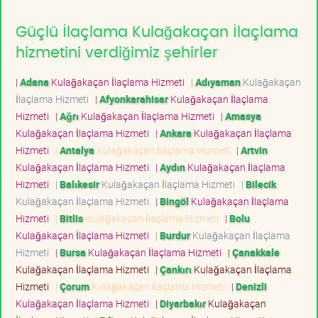
Güçlü İlaçlama Kulağakaçan İlaçlama
hizmetini verdiğimiz şehirler
|
Adana
Kulağakaçan İlaçlama Hizmeti
|
Adıyaman
Kulağakaçan
İlaçlama Hizmeti
|
Afyonkarahisar
Kulağakaçan İlaçlama
Hizmeti
|
Ağrı
Kulağakaçan İlaçlama Hizmeti
|
Amasya
Kulağakaçan İlaçlama Hizmeti
|
Ankara
Kulağakaçan İlaçlama
Hizmeti
|
Antalya
Kulağakaçan İlaçlama Hizmeti
|
Artvin
Kulağakaçan İlaçlama Hizmeti
|
Aydın
Kulağakaçan İlaçlama
Hizmeti
|
Balıkesir
Kulağakaçan İlaçlama Hizmeti
|
Bilecik
Kulağakaçan İlaçlama Hizmeti
|
Bingöl
Kulağakaçan İlaçlama
Hizmeti
|
Bitlis
Kulağakaçan İlaçlama Hizmeti
|
Bolu
Kulağakaçan İlaçlama Hizmeti
|
Burdur
Kulağakaçan İlaçlama
Hizmeti
|
Bursa
Kulağakaçan İlaçlama Hizmeti
|
Çanakkale
Kulağakaçan İlaçlama Hizmeti
|
Çankırı
Kulağakaçan İlaçlama
Hizmeti
|
Çorum
Kulağakaçan İlaçlama Hizmeti
|
Denizli
Kulağakaçan İlaçlama Hizmeti
|
Diyarbakır
Kulağakaçan