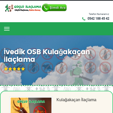
Telefon Numaramız:
0542 188 45 42
Menu
İvedik OSB Kulağakaçan
İlaçlama
Kulağakaçan İlaçlama