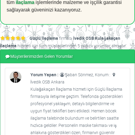
tüm
ilaçlama
işlemlerinde malzeme ve işçilik garantisi
sağlayarak güveninizi kazanıyoruz.
Güçlü İlaçlama
firması
İvedik OSB Kulağakaçan
İlaçlama
hizmeti için tüm müşterilerinden 5 yıldızlı yorumlar almıştır.
Müşterilerimizden Gelen Yorumlar
Yorum Yapan :
Şaban Sönmez, Konum :
İvedik OSB Ankara
Kulağakaçan İlaçlama hizmeti için Güçlü İlaçlama
firmasıyla iletişime geçtim. Telefonda gösterdikleri
profesyonel yaklaşım, detaylı bilgilendirme ve
uygun fiyat teklifleri beni etkiledi. Hemen böcek
ilaçlama talebinde bulundum ve belirtilen saatte
hızlıca geldiler. Personelin maske takması ve iş
ahlakına gösterdikleri özen, firmanın güvenilir