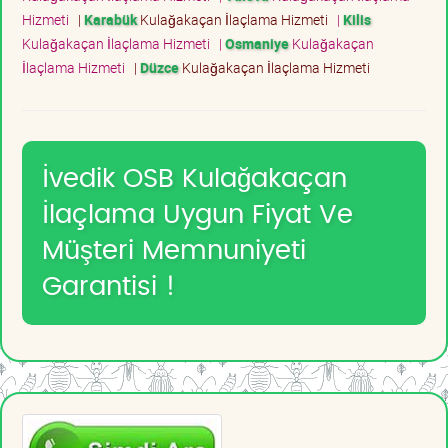
Hizmeti
|
Karabük
Kulağakaçan İlaçlama Hizmeti
|
Kilis
Kulağakaçan İlaçlama Hizmeti
|
Osmaniye
Kulağakaçan
İlaçlama Hizmeti
|
Düzce
Kulağakaçan İlaçlama Hizmeti
İvedik OSB Kulağakaçan
İlaçlama Uygun Fiyat Ve
Müşteri Memnuniyeti
Garantisi !