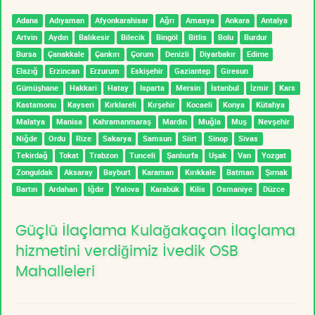
Adana
Adıyaman
Afyonkarahisar
Ağrı
Amasya
Ankara
Antalya
Artvin
Aydın
Balıkesir
Bilecik
Bingöl
Bitlis
Bolu
Burdur
Bursa
Çanakkale
Çankırı
Çorum
Denizli
Diyarbakır
Edirne
Elazığ
Erzincan
Erzurum
Eskişehir
Gaziantep
Giresun
Gümüşhane
Hakkari
Hatay
Isparta
Mersin
İstanbul
İzmir
Kars
Kastamonu
Kayseri
Kırklareli
Kırşehir
Kocaeli
Konya
Kütahya
Malatya
Manisa
Kahramanmaraş
Mardin
Muğla
Muş
Nevşehir
Niğde
Ordu
Rize
Sakarya
Samsun
Siirt
Sinop
Sivas
Tekirdağ
Tokat
Trabzon
Tunceli
Şanlıurfa
Uşak
Van
Yozgat
Zonguldak
Aksaray
Bayburt
Karaman
Kırıkkale
Batman
Şırnak
Bartın
Ardahan
Iğdır
Yalova
Karabük
Kilis
Osmaniye
Düzce
Güçlü İlaçlama Kulağakaçan İlaçlama
hizmetini verdiğimiz İvedik OSB
Mahalleleri