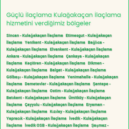
Güçlü İlaçlama Kulağakaçan İlaçlama
hizmetini verdiğimiz bölgeler
Sincan - Kulağakaçan İlaçlama
Etimesgut - Kulağakaçan
İlaçlama
Yenikent - Kulağakaçan İlaçlama
Bağlıca -
Kulağakaçan İlaçlama
Elvankent - Kulağakaçan İlaçlama
Ankara - Kulağakaçan İlaçlama
Çankaya - Kulağakaçan
İlaçlama
Keçiören - Kulağakaçan İlaçlama
Dikmen -
Kulağakaçan İlaçlama
Balgat - Kulağakaçan İlaçlama
Gölbaşı - Kulağakaçan İlaçlama
Yenimahalle - Kulağakaçan
İlaçlama
Demetevler - Kulağakaçan İlaçlama
Şentepe -
Kulağakaçan İlaçlama
Ostim - Kulağakaçan İlaçlama
Batıkent - Kulağakaçan İlaçlama
Ümitköy - Kulağakaçan
İlaçlama
Çayyolu - Kulağakaçan İlaçlama
Eryaman -
Kulağakaçan İlaçlama
Kızılay - Kulağakaçan İlaçlama
Yapracık - Kulağakaçan İlaçlama
İvedik - Kulağakaçan
İlaçlama
İvedik OSB - Kulağakaçan İlaçlama
Şaşmaz -