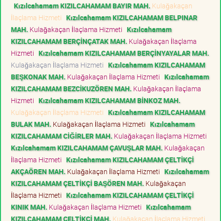
Kızılcahamam KIZILCAHAMAM BAYIR MAH.
Kulağakaçan
İlaçlama Hizmeti
Kızılcahamam KIZILCAHAMAM BELPINAR
MAH.
Kulağakaçan İlaçlama Hizmeti
Kızılcahamam
KIZILCAHAMAM BERÇİNÇATAK MAH.
Kulağakaçan İlaçlama
Hizmeti
Kızılcahamam KIZILCAHAMAM BERÇİNYAYALAR MAH.
Kulağakaçan İlaçlama Hizmeti
Kızılcahamam KIZILCAHAMAM
BEŞKONAK MAH.
Kulağakaçan İlaçlama Hizmeti
Kızılcahamam
KIZILCAHAMAM BEZCİKUZÖREN MAH.
Kulağakaçan İlaçlama
Hizmeti
Kızılcahamam KIZILCAHAMAM BİNKOZ MAH.
Kulağakaçan İlaçlama Hizmeti
Kızılcahamam KIZILCAHAMAM
BULAK MAH.
Kulağakaçan İlaçlama Hizmeti
Kızılcahamam
KIZILCAHAMAM CİĞİRLER MAH.
Kulağakaçan İlaçlama Hizmeti
Kızılcahamam KIZILCAHAMAM ÇAVUŞLAR MAH.
Kulağakaçan
İlaçlama Hizmeti
Kızılcahamam KIZILCAHAMAM ÇELTİKÇİ
AKÇAÖREN MAH.
Kulağakaçan İlaçlama Hizmeti
Kızılcahamam
KIZILCAHAMAM ÇELTİKÇİ BAŞÖREN MAH.
Kulağakaçan
İlaçlama Hizmeti
Kızılcahamam KIZILCAHAMAM ÇELTİKÇİ
KINIK MAH.
Kulağakaçan İlaçlama Hizmeti
Kızılcahamam
KIZILCAHAMAM ÇELTİKÇİ MAH.
Kulağakaçan İlaçlama Hizmeti