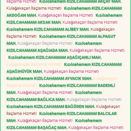
İlaçlama Hizmeti
Kızılcahamam KIZILCAHAMAM AKÇAY MAH.
Kulağakaçan İlaçlama Hizmeti
Kızılcahamam KIZILCAHAMAM
AKDOĞAN MAH.
Kulağakaçan İlaçlama Hizmeti
Kızılcahamam
KIZILCAHAMAM AKSAK MAH.
Kulağakaçan İlaçlama Hizmeti
Kızılcahamam KIZILCAHAMAM ALİBEY MAH.
Kulağakaçan
İlaçlama Hizmeti
Kızılcahamam KIZILCAHAMAM ALPAGUT
MAH.
Kulağakaçan İlaçlama Hizmeti
Kızılcahamam
KIZILCAHAMAM AŞAĞIADA MAH.
Kulağakaçan İlaçlama Hizmeti
Kızılcahamam KIZILCAHAMAM AŞAĞIÇANLI MAH.
Kulağakaçan İlaçlama Hizmeti
Kızılcahamam KIZILCAHAMAM
AŞAĞIHÜYÜK MAH.
Kulağakaçan İlaçlama Hizmeti
Kızılcahamam KIZILCAHAMAM AYVACIK MAH.
Kulağakaçan
İlaçlama Hizmeti
Kızılcahamam KIZILCAHAMAM BADEMLİ
MAH.
Kulağakaçan İlaçlama Hizmeti
Kızılcahamam
KIZILCAHAMAM BAĞLICA MAH.
Kulağakaçan İlaçlama Hizmeti
Kızılcahamam KIZILCAHAMAM BAĞÖREN MAH.
Kulağakaçan
İlaçlama Hizmeti
Kızılcahamam KIZILCAHAMAM BALCILAR
MAH.
Kulağakaçan İlaçlama Hizmeti
Kızılcahamam
KIZILCAHAMAM BAŞAĞAÇ MAH.
Kulağakaçan İlaçlama Hizmeti