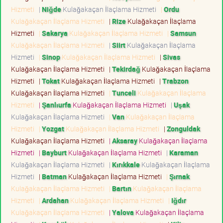
Hizmeti
|
Niğde
Kulağakaçan İlaçlama Hizmeti
|
Ordu
Kulağakaçan İlaçlama Hizmeti
|
Rize
Kulağakaçan İlaçlama
Hizmeti
|
Sakarya
Kulağakaçan İlaçlama Hizmeti
|
Samsun
Kulağakaçan İlaçlama Hizmeti
|
Siirt
Kulağakaçan İlaçlama
Hizmeti
|
Sinop
Kulağakaçan İlaçlama Hizmeti
|
Sivas
Kulağakaçan İlaçlama Hizmeti
|
Tekirdağ
Kulağakaçan İlaçlama
Hizmeti
|
Tokat
Kulağakaçan İlaçlama Hizmeti
|
Trabzon
Kulağakaçan İlaçlama Hizmeti
|
Tunceli
Kulağakaçan İlaçlama
Hizmeti
|
Şanlıurfa
Kulağakaçan İlaçlama Hizmeti
|
Uşak
Kulağakaçan İlaçlama Hizmeti
|
Van
Kulağakaçan İlaçlama
Hizmeti
|
Yozgat
Kulağakaçan İlaçlama Hizmeti
|
Zonguldak
Kulağakaçan İlaçlama Hizmeti
|
Aksaray
Kulağakaçan İlaçlama
Hizmeti
|
Bayburt
Kulağakaçan İlaçlama Hizmeti
|
Karaman
Kulağakaçan İlaçlama Hizmeti
|
Kırıkkale
Kulağakaçan İlaçlama
Hizmeti
|
Batman
Kulağakaçan İlaçlama Hizmeti
|
Şırnak
Kulağakaçan İlaçlama Hizmeti
|
Bartın
Kulağakaçan İlaçlama
Hizmeti
|
Ardahan
Kulağakaçan İlaçlama Hizmeti
|
Iğdır
Kulağakaçan İlaçlama Hizmeti
|
Yalova
Kulağakaçan İlaçlama