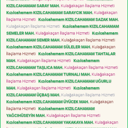
KIZILCAHAMAM SARAY MAH.
Kulağakaçan İlaçlama Hizmeti
Kızılcahamam KIZILCAHAMAM SARAYCIK MAH.
Kulağakaçan
İlaçlama Hizmeti
Kızılcahamam KIZILCAHAMAM SAZAK MAH.
Kulağakaçan İlaçlama Hizmeti
Kızılcahamam KIZILCAHAMAM
SEMELER MAH.
Kulağakaçan İlaçlama Hizmeti
Kızılcahamam
KIZILCAHAMAM SEMER MAH.
Kulağakaçan İlaçlama Hizmeti
Kızılcahamam KIZILCAHAMAM SÜLELER MAH.
Kulağakaçan
İlaçlama Hizmeti
Kızılcahamam KIZILCAHAMAM TAHTALAR
MAH.
Kulağakaçan İlaçlama Hizmeti
Kızılcahamam
KIZILCAHAMAM TAŞLICA MAH.
Kulağakaçan İlaçlama Hizmeti
Kızılcahamam KIZILCAHAMAM TURNALI MAH.
Kulağakaçan
İlaçlama Hizmeti
Kızılcahamam KIZILCAHAMAM UĞURLU
MAH.
Kulağakaçan İlaçlama Hizmeti
Kızılcahamam
KIZILCAHAMAM ÜÇBAŞ MAH.
Kulağakaçan İlaçlama Hizmeti
Kızılcahamam KIZILCAHAMAM ÜYÜCEK MAH.
Kulağakaçan
İlaçlama Hizmeti
Kızılcahamam KIZILCAHAMAM
YAĞCIHÜSEYİN MAH.
Kulağakaçan İlaçlama Hizmeti
Kızılcahamam KIZILCAHAMAM YAKAKAYA MAH.
Kulağakaçan