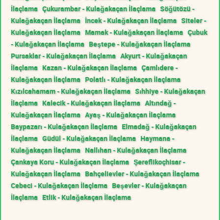
İlaçlama
Çukurambar - Kulağakaçan İlaçlama
Söğütözü -
Kulağakaçan İlaçlama
İncek - Kulağakaçan İlaçlama
Siteler -
Kulağakaçan İlaçlama
Mamak - Kulağakaçan İlaçlama
Çubuk
- Kulağakaçan İlaçlama
Beştepe - Kulağakaçan İlaçlama
Pursaklar - Kulağakaçan İlaçlama
Akyurt - Kulağakaçan
İlaçlama
Kazan - Kulağakaçan İlaçlama
Çamlıdere -
Kulağakaçan İlaçlama
Polatlı - Kulağakaçan İlaçlama
Kızılcahamam - Kulağakaçan İlaçlama
Sıhhiye - Kulağakaçan
İlaçlama
Kalecik - Kulağakaçan İlaçlama
Altındağ -
Kulağakaçan İlaçlama
Ayaş - Kulağakaçan İlaçlama
Baypazarı - Kulağakaçan İlaçlama
Elmadağ - Kulağakaçan
İlaçlama
Güdül - Kulağakaçan İlaçlama
Haymana -
Kulağakaçan İlaçlama
Nallıhan - Kulağakaçan İlaçlama
Çankaya Koru - Kulağakaçan İlaçlama
Şereflikoçhisar -
Kulağakaçan İlaçlama
Bahçelievler - Kulağakaçan İlaçlama
Cebeci - Kulağakaçan İlaçlama
Beşevler - Kulağakaçan
İlaçlama
Etlik - Kulağakaçan İlaçlama