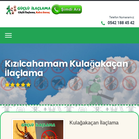
Telefon Numaramız:
0542 188 45 42
Menu
Kızılcahamam Kulağakaçan
İlaçlama
Kulağakaçan İlaçlama