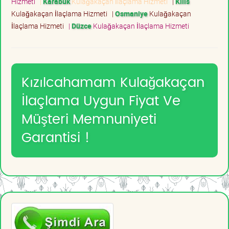
Hizmeti
|
Karabük
Kulağakaçan İlaçlama Hizmeti
|
Kilis
Kulağakaçan İlaçlama Hizmeti
|
Osmaniye
Kulağakaçan
İlaçlama Hizmeti
|
Düzce
Kulağakaçan İlaçlama Hizmeti
Kızılcahamam Kulağakaçan
İlaçlama Uygun Fiyat Ve
Müşteri Memnuniyeti
Garantisi !