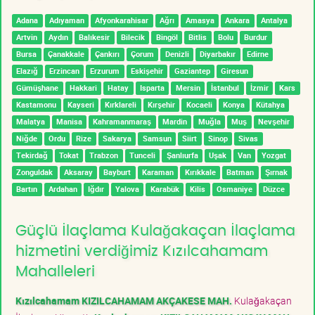
Adana
Adıyaman
Afyonkarahisar
Ağrı
Amasya
Ankara
Antalya
Artvin
Aydın
Balıkesir
Bilecik
Bingöl
Bitlis
Bolu
Burdur
Bursa
Çanakkale
Çankırı
Çorum
Denizli
Diyarbakır
Edirne
Elazığ
Erzincan
Erzurum
Eskişehir
Gaziantep
Giresun
Gümüşhane
Hakkari
Hatay
Isparta
Mersin
İstanbul
İzmir
Kars
Kastamonu
Kayseri
Kırklareli
Kırşehir
Kocaeli
Konya
Kütahya
Malatya
Manisa
Kahramanmaraş
Mardin
Muğla
Muş
Nevşehir
Niğde
Ordu
Rize
Sakarya
Samsun
Siirt
Sinop
Sivas
Tekirdağ
Tokat
Trabzon
Tunceli
Şanlıurfa
Uşak
Van
Yozgat
Zonguldak
Aksaray
Bayburt
Karaman
Kırıkkale
Batman
Şırnak
Bartın
Ardahan
Iğdır
Yalova
Karabük
Kilis
Osmaniye
Düzce
Güçlü İlaçlama Kulağakaçan İlaçlama
hizmetini verdiğimiz Kızılcahamam
Mahalleleri
Kızılcahamam KIZILCAHAMAM AKÇAKESE MAH.
Kulağakaçan