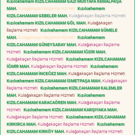
Kızılcahamam KIZILCAHAMAM GAZİ MUSTAFA KEMALPAŞA
MAH.
Kulağakaçan İlaçlama Hizmeti
Kızılcahamam
KIZILCAHAMAM GEBELER MAH.
Kulağakaçan İlaçlama Hizmeti
Kızılcahamam KIZILCAHAMAM GÖL MAH.
Kulağakaçan
İlaçlama Hizmeti
Kızılcahamam KIZILCAHAMAM GÜMELE
MAH.
Kulağakaçan İlaçlama Hizmeti
Kızılcahamam
KIZILCAHAMAM GÜNEYSARAY MAH.
Kulağakaçan İlaçlama
Hizmeti
Kızılcahamam KIZILCAHAMAM İĞDİR MAH.
Kulağakaçan İlaçlama Hizmeti
Kızılcahamam KIZILCAHAMAM
İĞMİR MAH.
Kulağakaçan İlaçlama Hizmeti
Kızılcahamam
KIZILCAHAMAM İNCEĞEZ MAH.
Kulağakaçan İlaçlama Hizmeti
Kızılcahamam KIZILCAHAMAM İSMETPAŞA MAH.
Kulağakaçan
İlaçlama Hizmeti
Kızılcahamam KIZILCAHAMAM KALEMLER
MAH.
Kulağakaçan İlaçlama Hizmeti
Kızılcahamam
KIZILCAHAMAM KARACAÖREN MAH.
Kulağakaçan İlaçlama
Hizmeti
Kızılcahamam KIZILCAHAMAM KARŞIYAKA MAH.
Kulağakaçan İlaçlama Hizmeti
Kızılcahamam KIZILCAHAMAM
KIRKIRCA MAH.
Kulağakaçan İlaçlama Hizmeti
Kızılcahamam
KIZILCAHAMAM KIRKÖY MAH.
Kulağakaçan İlaçlama Hizmeti