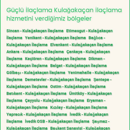
Güçlü İlaçlama Kulağakaçan İlaçlama
hizmetini verdiğimiz bölgeler
Sincan - Kulağakaçan İlaçlama
Etimesgut - Kulağakaçan
İlaçlama
Yenikent - Kulağakaçan İlaçlama
Bağlıca -
Kulağakaçan İlaçlama
Elvankent - Kulağakaçan İlaçlama
Ankara - Kulağakaçan İlaçlama
Çankaya - Kulağakaçan
İlaçlama
Keçiören - Kulağakaçan İlaçlama
Dikmen -
Kulağakaçan İlaçlama
Balgat - Kulağakaçan İlaçlama
Gölbaşı - Kulağakaçan İlaçlama
Yenimahalle - Kulağakaçan
İlaçlama
Demetevler - Kulağakaçan İlaçlama
Şentepe -
Kulağakaçan İlaçlama
Ostim - Kulağakaçan İlaçlama
Batıkent - Kulağakaçan İlaçlama
Ümitköy - Kulağakaçan
İlaçlama
Çayyolu - Kulağakaçan İlaçlama
Eryaman -
Kulağakaçan İlaçlama
Kızılay - Kulağakaçan İlaçlama
Yapracık - Kulağakaçan İlaçlama
İvedik - Kulağakaçan
İlaçlama
İvedik OSB - Kulağakaçan İlaçlama
Şaşmaz -
Kulağakaçan İlaçlama
Başkent Sanayisi - Kulağakaçan