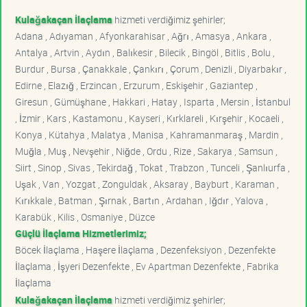
Kulağakaçan İlaçlama
hizmeti verdiğimiz şehirler;
Adana , Adıyaman , Afyonkarahisar , Ağrı , Amasya , Ankara ,
Antalya , Artvin , Aydın , Balıkesir , Bilecik , Bingöl , Bitlis , Bolu ,
Burdur , Bursa , Çanakkale , Çankırı , Çorum , Denizli , Diyarbakır ,
Edirne , Elazığ , Erzincan , Erzurum , Eskişehir , Gaziantep ,
Giresun , Gümüşhane , Hakkari , Hatay , Isparta , Mersin , İstanbul
, İzmir , Kars , Kastamonu , Kayseri , Kırklareli , Kırşehir , Kocaeli ,
Konya , Kütahya , Malatya , Manisa , Kahramanmaraş , Mardin ,
Muğla , Muş , Nevşehir , Niğde , Ordu , Rize , Sakarya , Samsun ,
Siirt , Sinop , Sivas , Tekirdağ , Tokat , Trabzon , Tunceli , Şanlıurfa ,
Uşak , Van , Yozgat , Zonguldak , Aksaray , Bayburt , Karaman ,
Kırıkkale , Batman , Şırnak , Bartın , Ardahan , Iğdır , Yalova ,
Karabük , Kilis , Osmaniye , Düzce
Güçlü İlaçlama Hizmetlerimiz;
Böcek İlaçlama , Haşere İlaçlama , Dezenfeksiyon , Dezenfekte
İlaçlama , İşyeri Dezenfekte , Ev Apartman Dezenfekte , Fabrika
İlaçlama
Kulağakaçan İlaçlama
hizmeti verdiğimiz şehirler;