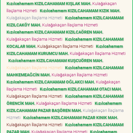
Kızılcahamam KIZILCAHAMAM KIŞLAK MAH.
Kulağakaçan
İlaçlama Hizmeti
Kızılcahamam KIZILCAHAMAM KIZIK MAH.
Kulağakaçan İlaçlama Hizmeti
Kızılcahamam KIZILCAHAMAM
KIZILCAKÖY MAH.
Kulağakaçan İlaçlama Hizmeti
Kızılcahamam KIZILCAHAMAM KIZILCAÖREN MAH.
Kulağakaçan İlaçlama Hizmeti
Kızılcahamam KIZILCAHAMAM
KOCALAR MAH.
Kulağakaçan İlaçlama Hizmeti
Kızılcahamam
KIZILCAHAMAM KURUMCU MAH.
Kulağakaçan İlaçlama Hizmeti
Kızılcahamam KIZILCAHAMAM KUŞCUÖREN MAH.
Kulağakaçan İlaçlama Hizmeti
Kızılcahamam KIZILCAHAMAM
MAHKEMEAĞCİN MAH.
Kulağakaçan İlaçlama Hizmeti
Kızılcahamam KIZILCAHAMAM OĞLAKCI MAH.
Kulağakaçan
İlaçlama Hizmeti
Kızılcahamam KIZILCAHAMAM OTACI MAH.
Kulağakaçan İlaçlama Hizmeti
Kızılcahamam KIZILCAHAMAM
ÖRENCİK MAH.
Kulağakaçan İlaçlama Hizmeti
Kızılcahamam
KIZILCAHAMAM PAZAR BAŞÖREN MAH.
Kulağakaçan İlaçlama
Hizmeti
Kızılcahamam KIZILCAHAMAM PAZAR KINIK MAH.
Kulağakaçan İlaçlama Hizmeti
Kızılcahamam KIZILCAHAMAM
PAZAR MAH.
Kulağakaçan İlaçlama Hizmeti
Kızılcahamam