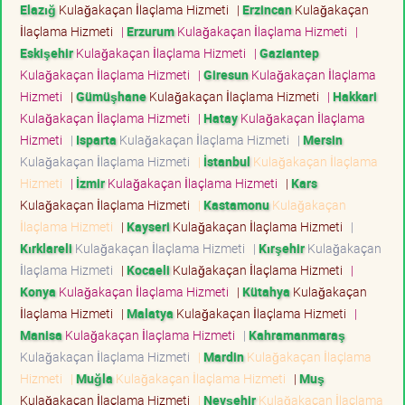
Elazığ
Kulağakaçan İlaçlama Hizmeti
|
Erzincan
Kulağakaçan
İlaçlama Hizmeti
|
Erzurum
Kulağakaçan İlaçlama Hizmeti
|
Eskişehir
Kulağakaçan İlaçlama Hizmeti
|
Gaziantep
Kulağakaçan İlaçlama Hizmeti
|
Giresun
Kulağakaçan İlaçlama
Hizmeti
|
Gümüşhane
Kulağakaçan İlaçlama Hizmeti
|
Hakkari
Kulağakaçan İlaçlama Hizmeti
|
Hatay
Kulağakaçan İlaçlama
Hizmeti
|
Isparta
Kulağakaçan İlaçlama Hizmeti
|
Mersin
Kulağakaçan İlaçlama Hizmeti
|
İstanbul
Kulağakaçan İlaçlama
Hizmeti
|
İzmir
Kulağakaçan İlaçlama Hizmeti
|
Kars
Kulağakaçan İlaçlama Hizmeti
|
Kastamonu
Kulağakaçan
İlaçlama Hizmeti
|
Kayseri
Kulağakaçan İlaçlama Hizmeti
|
Kırklareli
Kulağakaçan İlaçlama Hizmeti
|
Kırşehir
Kulağakaçan
İlaçlama Hizmeti
|
Kocaeli
Kulağakaçan İlaçlama Hizmeti
|
Konya
Kulağakaçan İlaçlama Hizmeti
|
Kütahya
Kulağakaçan
İlaçlama Hizmeti
|
Malatya
Kulağakaçan İlaçlama Hizmeti
|
Manisa
Kulağakaçan İlaçlama Hizmeti
|
Kahramanmaraş
Kulağakaçan İlaçlama Hizmeti
|
Mardin
Kulağakaçan İlaçlama
Hizmeti
|
Muğla
Kulağakaçan İlaçlama Hizmeti
|
Muş
Kulağakaçan İlaçlama Hizmeti
|
Nevşehir
Kulağakaçan İlaçlama