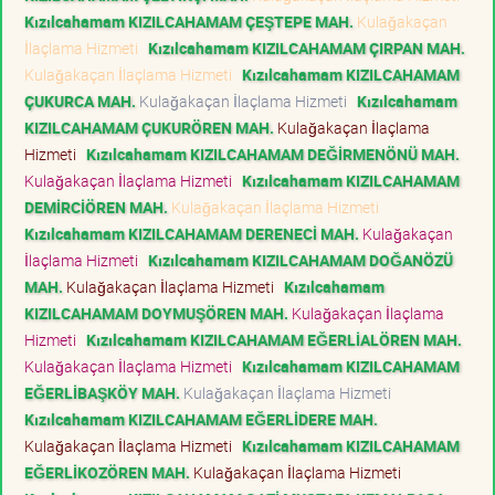
Kızılcahamam KIZILCAHAMAM ÇEŞTEPE MAH.
Kulağakaçan
İlaçlama Hizmeti
Kızılcahamam KIZILCAHAMAM ÇIRPAN MAH.
Kulağakaçan İlaçlama Hizmeti
Kızılcahamam KIZILCAHAMAM
ÇUKURCA MAH.
Kulağakaçan İlaçlama Hizmeti
Kızılcahamam
KIZILCAHAMAM ÇUKURÖREN MAH.
Kulağakaçan İlaçlama
Hizmeti
Kızılcahamam KIZILCAHAMAM DEĞİRMENÖNÜ MAH.
Kulağakaçan İlaçlama Hizmeti
Kızılcahamam KIZILCAHAMAM
DEMİRCİÖREN MAH.
Kulağakaçan İlaçlama Hizmeti
Kızılcahamam KIZILCAHAMAM DERENECİ MAH.
Kulağakaçan
İlaçlama Hizmeti
Kızılcahamam KIZILCAHAMAM DOĞANÖZÜ
MAH.
Kulağakaçan İlaçlama Hizmeti
Kızılcahamam
KIZILCAHAMAM DOYMUŞÖREN MAH.
Kulağakaçan İlaçlama
Hizmeti
Kızılcahamam KIZILCAHAMAM EĞERLİALÖREN MAH.
Kulağakaçan İlaçlama Hizmeti
Kızılcahamam KIZILCAHAMAM
EĞERLİBAŞKÖY MAH.
Kulağakaçan İlaçlama Hizmeti
Kızılcahamam KIZILCAHAMAM EĞERLİDERE MAH.
Kulağakaçan İlaçlama Hizmeti
Kızılcahamam KIZILCAHAMAM
EĞERLİKOZÖREN MAH.
Kulağakaçan İlaçlama Hizmeti