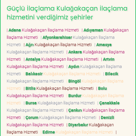
Güçlü İlaçlama Kulağakaçan İlaçlama
hizmetini verdiğimiz şehirler
|
Adana
Kulağakaçan İlaçlama Hizmeti
|
Adıyaman
Kulağakaçan
İlaçlama Hizmeti
|
Afyonkarahisar
Kulağakaçan İlaçlama
Hizmeti
|
Ağrı
Kulağakaçan İlaçlama Hizmeti
|
Amasya
Kulağakaçan İlaçlama Hizmeti
|
Ankara
Kulağakaçan İlaçlama
Hizmeti
|
Antalya
Kulağakaçan İlaçlama Hizmeti
|
Artvin
Kulağakaçan İlaçlama Hizmeti
|
Aydın
Kulağakaçan İlaçlama
Hizmeti
|
Balıkesir
Kulağakaçan İlaçlama Hizmeti
|
Bilecik
Kulağakaçan İlaçlama Hizmeti
|
Bingöl
Kulağakaçan İlaçlama
Hizmeti
|
Bitlis
Kulağakaçan İlaçlama Hizmeti
|
Bolu
Kulağakaçan İlaçlama Hizmeti
|
Burdur
Kulağakaçan İlaçlama
Hizmeti
|
Bursa
Kulağakaçan İlaçlama Hizmeti
|
Çanakkale
Kulağakaçan İlaçlama Hizmeti
|
Çankırı
Kulağakaçan İlaçlama
Hizmeti
|
Çorum
Kulağakaçan İlaçlama Hizmeti
|
Denizli
Kulağakaçan İlaçlama Hizmeti
|
Diyarbakır
Kulağakaçan
İlaçlama Hizmeti
|
Edirne
Kulağakaçan İlaçlama Hizmeti
|