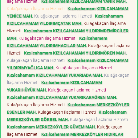
İlaçlama Hizmeti
Kızılcahamam KIZILCAHAMAM YANIK MAH.
Kulağakaçan İlaçlama Hizmeti
Kızılcahamam KIZILCAHAMAM
YENİCE MAH.
Kulağakaçan İlaçlama Hizmeti
Kızılcahamam
KIZILCAHAMAM YILDIRIMÇATAK MAH.
Kulağakaçan İlaçlama
Hizmeti
Kızılcahamam KIZILCAHAMAM YILDIRIMDEMİRCİLER
MAH.
Kulağakaçan İlaçlama Hizmeti
Kızılcahamam
KIZILCAHAMAM YILDIRIMHACILAR MAH.
Kulağakaçan İlaçlama
Hizmeti
Kızılcahamam KIZILCAHAMAM YILDIRIMÖREN MAH.
Kulağakaçan İlaçlama Hizmeti
Kızılcahamam KIZILCAHAMAM
YILDIRIMYAĞLICA MAH.
Kulağakaçan İlaçlama Hizmeti
Kızılcahamam KIZILCAHAMAM YUKARIADA MAH.
Kulağakaçan
İlaçlama Hizmeti
Kızılcahamam KIZILCAHAMAM
YUKARIHÜYÜK MAH.
Kulağakaçan İlaçlama Hizmeti
Kızılcahamam KIZILCAHAMAM YUKARIKARAÖREN MAH.
Kulağakaçan İlaçlama Hizmeti
Kızılcahamam MERKEZKÖYLER
ESENLER MAH.
Kulağakaçan İlaçlama Hizmeti
Kızılcahamam
MERKEZKÖYLER GÖKBEL MAH.
Kulağakaçan İlaçlama Hizmeti
Kızılcahamam MERKEZKÖYLER GÜVEM MAH.
Kulağakaçan
İlaçlama Hizmeti
Kızılcahamam MERKEZKÖYLER HIDIRLAR