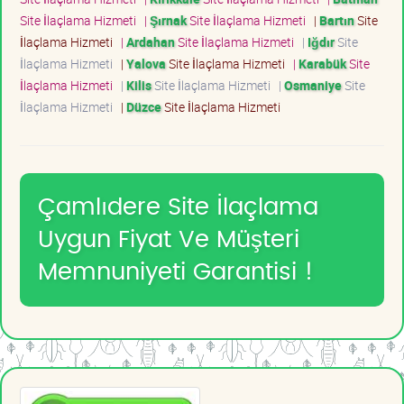
Site İlaçlama Hizmeti
|
Şırnak
Site İlaçlama Hizmeti
|
Bartın
Site
İlaçlama Hizmeti
|
Ardahan
Site İlaçlama Hizmeti
|
Iğdır
Site
İlaçlama Hizmeti
|
Yalova
Site İlaçlama Hizmeti
|
Karabük
Site
İlaçlama Hizmeti
|
Kilis
Site İlaçlama Hizmeti
|
Osmaniye
Site
İlaçlama Hizmeti
|
Düzce
Site İlaçlama Hizmeti
Çamlıdere Site İlaçlama
Uygun Fiyat Ve Müşteri
Memnuniyeti Garantisi !