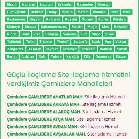
Elazığ
Erzincan
Erzurum
Eskişehir
Gaziantep
Giresun
Gümüşhane
Hakkari
Hatay
Isparta
Mersin
İstanbul
İzmir
Kars
Kastamonu
Kayseri
Kırklareli
Kırşehir
Kocaeli
Konya
Kütahya
Malatya
Manisa
Kahramanmaraş
Mardin
Muğla
Muş
Nevşehir
Niğde
Ordu
Rize
Sakarya
Samsun
Siirt
Sinop
Sivas
Tekirdağ
Tokat
Trabzon
Tunceli
Şanlıurfa
Uşak
Van
Yozgat
Zonguldak
Aksaray
Bayburt
Karaman
Kırıkkale
Batman
Şırnak
Bartın
Ardahan
Iğdır
Yalova
Karabük
Kilis
Osmaniye
Düzce
Güçlü İlaçlama Site İlaçlama hizmetini
verdiğimiz Çamlıdere Mahalleleri
Çamlıdere ÇAMLIDERE AHATLAR MAH.
Site İlaçlama Hizmeti
Çamlıdere ÇAMLIDERE AKKAYA MAH.
Site İlaçlama Hizmeti
Çamlıdere ÇAMLIDERE ALAKOÇ MAH.
Site İlaçlama Hizmeti
Çamlıdere ÇAMLIDERE ATÇA MAH.
Site İlaçlama Hizmeti
Çamlıdere ÇAMLIDERE AVDAN MAH.
Site İlaçlama Hizmeti
Çamlıdere ÇAMLIDERE AVŞARLAR MAH.
Site İlaçlama Hizmeti