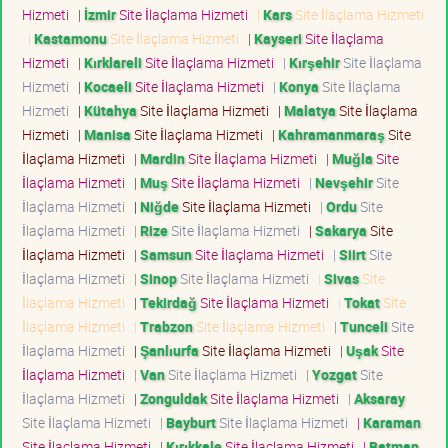
Hizmeti
|
İzmir
Site İlaçlama Hizmeti
|
Kars
Site İlaçlama Hizmeti
|
Kastamonu
Site İlaçlama Hizmeti
|
Kayseri
Site İlaçlama
Hizmeti
|
Kırklareli
Site İlaçlama Hizmeti
|
Kırşehir
Site İlaçlama
Hizmeti
|
Kocaeli
Site İlaçlama Hizmeti
|
Konya
Site İlaçlama
Hizmeti
|
Kütahya
Site İlaçlama Hizmeti
|
Malatya
Site İlaçlama
Hizmeti
|
Manisa
Site İlaçlama Hizmeti
|
Kahramanmaraş
Site
İlaçlama Hizmeti
|
Mardin
Site İlaçlama Hizmeti
|
Muğla
Site
İlaçlama Hizmeti
|
Muş
Site İlaçlama Hizmeti
|
Nevşehir
Site
İlaçlama Hizmeti
|
Niğde
Site İlaçlama Hizmeti
|
Ordu
Site
İlaçlama Hizmeti
|
Rize
Site İlaçlama Hizmeti
|
Sakarya
Site
İlaçlama Hizmeti
|
Samsun
Site İlaçlama Hizmeti
|
Siirt
Site
İlaçlama Hizmeti
|
Sinop
Site İlaçlama Hizmeti
|
Sivas
Site
İlaçlama Hizmeti
|
Tekirdağ
Site İlaçlama Hizmeti
|
Tokat
Site
İlaçlama Hizmeti
|
Trabzon
Site İlaçlama Hizmeti
|
Tunceli
Site
İlaçlama Hizmeti
|
Şanlıurfa
Site İlaçlama Hizmeti
|
Uşak
Site
İlaçlama Hizmeti
|
Van
Site İlaçlama Hizmeti
|
Yozgat
Site
İlaçlama Hizmeti
|
Zonguldak
Site İlaçlama Hizmeti
|
Aksaray
Site İlaçlama Hizmeti
|
Bayburt
Site İlaçlama Hizmeti
|
Karaman
Site İlaçlama Hizmeti
|
Kırıkkale
Site İlaçlama Hizmeti
|
Batman