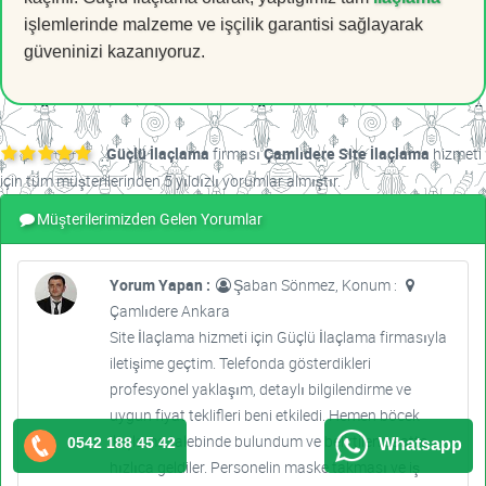
işlemlerinde malzeme ve işçilik garantisi sağlayarak
güveninizi kazanıyoruz.
Güçlü İlaçlama
firması
Çamlıdere Site İlaçlama
hizmeti
için tüm müşterilerinden 5 yıldızlı yorumlar almıştır.
Müşterilerimizden Gelen Yorumlar
Yorum Yapan :
Şaban Sönmez, Konum :
Çamlıdere Ankara
Site İlaçlama hizmeti için Güçlü İlaçlama firmasıyla
iletişime geçtim. Telefonda gösterdikleri
profesyonel yaklaşım, detaylı bilgilendirme ve
uygun fiyat teklifleri beni etkiledi. Hemen böcek
ilaçlama talebinde bulundum ve belirtilen saatte
0542 188 45 42
Whatsapp
hızlıca geldiler. Personelin maske takması ve iş