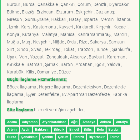
Burdur , Bursa , Çanakkale , Çankırı , Çorum , Denizli , Diyarbakır ,
Edirne , Elazığ , Erzincan , Erzurum , Eskişehir , Gaziantep ,
Giresun , Gümüşhane , Hakkari , Hatay , Isparta , Mersin , İstanbul
, İzmir , Kars , Kastamonu , Kayseri , Kırklareli , Kırşehir , Kocaeli ,
Konya , Kütahya , Malatya , Manisa , Kahramanmaraş , Mardin ,
Muğla , Muş , Nevşehir , Niğde , Ordu , Rize , Sakarya , Samsun ,
Siirt , Sinop , Sivas , Tekirdağ , Tokat , Trabzon , Tunceli , Şanlıurfa ,
Uşak , Van , Yozgat , Zonguldak , Aksaray , Bayburt , Karaman ,
Kırıkkale , Batman , Şırnak , Bartın , Ardahan , Iğdır , Yalova ,
Karabük , Kilis , Osmaniye , Düzce
Güçlü İlaçlama Hizmetlerimiz;
Böcek İlaçlama , Haşere İlaçlama , Dezenfeksiyon , Dezenfekte
İlaçlama , İşyeri Dezenfekte , Ev Apartman Dezenfekte , Fabrika
İlaçlama
Site İlaçlama
hizmeti verdiğimiz şehirler;
Adana
Adıyaman
Afyonkarahisar
Ağrı
Amasya
Ankara
Antalya
Artvin
Aydın
Balıkesir
Bilecik
Bingöl
Bitlis
Bolu
Burdur
Bursa
Çanakkale
Çankırı
Çorum
Denizli
Diyarbakır
Edirne