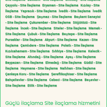
Çayyolu - Site İlaçlama
Eryaman - Site İlaçlama
Kızılay - Site
İlaçlama
Yapracık - Site İlaçlama
İvedik - Site İlaçlama
İvedik
OSB - Site İlaçlama
Şaşmaz - Site İlaçlama
Başkent Sanayisi
- Site İlaçlama
Çukurambar - Site İlaçlama
Söğütözü - Site
İlaçlama
İncek - Site İlaçlama
Siteler - Site İlaçlama
Mamak -
Site İlaçlama
Çubuk - Site İlaçlama
Beştepe - Site İlaçlama
Pursaklar - Site İlaçlama
Akyurt - Site İlaçlama
Kazan - Site
İlaçlama
Çamlıdere - Site İlaçlama
Polatlı - Site İlaçlama
Kızılcahamam - Site İlaçlama
Sıhhiye - Site İlaçlama
Kalecik -
Site İlaçlama
Altındağ - Site İlaçlama
Ayaş - Site İlaçlama
Baypazarı - Site İlaçlama
Elmadağ - Site İlaçlama
Güdül - Site
İlaçlama
Haymana - Site İlaçlama
Nallıhan - Site İlaçlama
Çankaya Koru - Site İlaçlama
Şereflikoçhisar - Site İlaçlama
Bahçelievler - Site İlaçlama
Cebeci - Site İlaçlama
Beşevler -
Site İlaçlama
Etlik - Site İlaçlama
Güçlü İlaçlama Site İlaçlama hizmetini