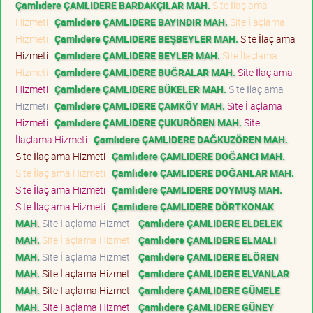
Çamlıdere ÇAMLIDERE BARDAKÇILAR MAH.
Site İlaçlama
Hizmeti
Çamlıdere ÇAMLIDERE BAYINDIR MAH.
Site İlaçlama
Hizmeti
Çamlıdere ÇAMLIDERE BEŞBEYLER MAH.
Site İlaçlama
Hizmeti
Çamlıdere ÇAMLIDERE BEYLER MAH.
Site İlaçlama
Hizmeti
Çamlıdere ÇAMLIDERE BUĞRALAR MAH.
Site İlaçlama
Hizmeti
Çamlıdere ÇAMLIDERE BÜKELER MAH.
Site İlaçlama
Hizmeti
Çamlıdere ÇAMLIDERE ÇAMKÖY MAH.
Site İlaçlama
Hizmeti
Çamlıdere ÇAMLIDERE ÇUKURÖREN MAH.
Site
İlaçlama Hizmeti
Çamlıdere ÇAMLIDERE DAĞKUZÖREN MAH.
Site İlaçlama Hizmeti
Çamlıdere ÇAMLIDERE DOĞANCI MAH.
Site İlaçlama Hizmeti
Çamlıdere ÇAMLIDERE DOĞANLAR MAH.
Site İlaçlama Hizmeti
Çamlıdere ÇAMLIDERE DOYMUŞ MAH.
Site İlaçlama Hizmeti
Çamlıdere ÇAMLIDERE DÖRTKONAK
MAH.
Site İlaçlama Hizmeti
Çamlıdere ÇAMLIDERE ELDELEK
MAH.
Site İlaçlama Hizmeti
Çamlıdere ÇAMLIDERE ELMALI
MAH.
Site İlaçlama Hizmeti
Çamlıdere ÇAMLIDERE ELÖREN
MAH.
Site İlaçlama Hizmeti
Çamlıdere ÇAMLIDERE ELVANLAR
MAH.
Site İlaçlama Hizmeti
Çamlıdere ÇAMLIDERE GÜMELE
MAH.
Site İlaçlama Hizmeti
Çamlıdere ÇAMLIDERE GÜNEY