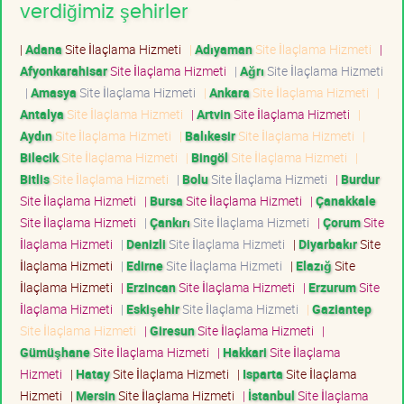
verdiğimiz şehirler
|
Adana
Site İlaçlama Hizmeti
|
Adıyaman
Site İlaçlama Hizmeti
|
Afyonkarahisar
Site İlaçlama Hizmeti
|
Ağrı
Site İlaçlama Hizmeti
|
Amasya
Site İlaçlama Hizmeti
|
Ankara
Site İlaçlama Hizmeti
|
Antalya
Site İlaçlama Hizmeti
|
Artvin
Site İlaçlama Hizmeti
|
Aydın
Site İlaçlama Hizmeti
|
Balıkesir
Site İlaçlama Hizmeti
|
Bilecik
Site İlaçlama Hizmeti
|
Bingöl
Site İlaçlama Hizmeti
|
Bitlis
Site İlaçlama Hizmeti
|
Bolu
Site İlaçlama Hizmeti
|
Burdur
Site İlaçlama Hizmeti
|
Bursa
Site İlaçlama Hizmeti
|
Çanakkale
Site İlaçlama Hizmeti
|
Çankırı
Site İlaçlama Hizmeti
|
Çorum
Site
İlaçlama Hizmeti
|
Denizli
Site İlaçlama Hizmeti
|
Diyarbakır
Site
İlaçlama Hizmeti
|
Edirne
Site İlaçlama Hizmeti
|
Elazığ
Site
İlaçlama Hizmeti
|
Erzincan
Site İlaçlama Hizmeti
|
Erzurum
Site
İlaçlama Hizmeti
|
Eskişehir
Site İlaçlama Hizmeti
|
Gaziantep
Site İlaçlama Hizmeti
|
Giresun
Site İlaçlama Hizmeti
|
Gümüşhane
Site İlaçlama Hizmeti
|
Hakkari
Site İlaçlama
Hizmeti
|
Hatay
Site İlaçlama Hizmeti
|
Isparta
Site İlaçlama
Hizmeti
|
Mersin
Site İlaçlama Hizmeti
|
İstanbul
Site İlaçlama