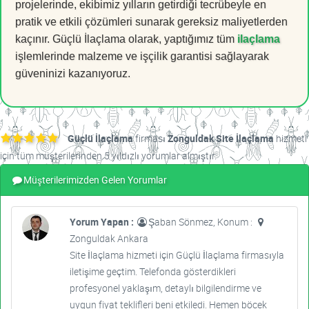
projelerinde, ekibimiz yılların getirdiği tecrübeyle en
pratik ve etkili çözümleri sunarak gereksiz maliyetlerden
kaçınır. Güçlü İlaçlama olarak, yaptığımız tüm
ilaçlama
işlemlerinde malzeme ve işçilik garantisi sağlayarak
güveninizi kazanıyoruz.
Güçlü İlaçlama
firması
Zonguldak Site İlaçlama
hizmeti
için tüm müşterilerinden 5 yıldızlı yorumlar almıştır.
Müşterilerimizden Gelen Yorumlar
Yorum Yapan :
Şaban Sönmez, Konum :
Zonguldak Ankara
Site İlaçlama hizmeti için Güçlü İlaçlama firmasıyla
iletişime geçtim. Telefonda gösterdikleri
profesyonel yaklaşım, detaylı bilgilendirme ve
uygun fiyat teklifleri beni etkiledi. Hemen böcek