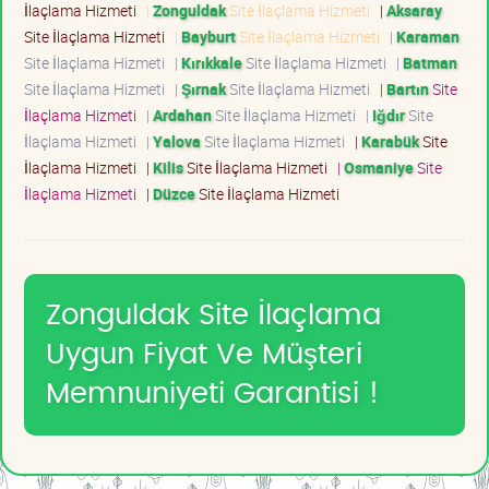
İlaçlama Hizmeti
|
Zonguldak
Site İlaçlama Hizmeti
|
Aksaray
Site İlaçlama Hizmeti
|
Bayburt
Site İlaçlama Hizmeti
|
Karaman
Site İlaçlama Hizmeti
|
Kırıkkale
Site İlaçlama Hizmeti
|
Batman
Site İlaçlama Hizmeti
|
Şırnak
Site İlaçlama Hizmeti
|
Bartın
Site
İlaçlama Hizmeti
|
Ardahan
Site İlaçlama Hizmeti
|
Iğdır
Site
İlaçlama Hizmeti
|
Yalova
Site İlaçlama Hizmeti
|
Karabük
Site
İlaçlama Hizmeti
|
Kilis
Site İlaçlama Hizmeti
|
Osmaniye
Site
İlaçlama Hizmeti
|
Düzce
Site İlaçlama Hizmeti
Zonguldak Site İlaçlama
Uygun Fiyat Ve Müşteri
Memnuniyeti Garantisi !