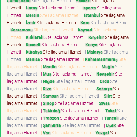
Gümüşhane
Site İlaçlama Hizmeti
|
Hakkari
Site İlaçlama
Hizmeti
|
Hatay
Site İlaçlama Hizmeti
|
Isparta
Site İlaçlama
Hizmeti
|
Mersin
Site İlaçlama Hizmeti
|
İstanbul
Site İlaçlama
Hizmeti
|
İzmir
Site İlaçlama Hizmeti
|
Kars
Site İlaçlama Hizmeti
|
Kastamonu
Site İlaçlama Hizmeti
|
Kayseri
Site İlaçlama
Hizmeti
|
Kırklareli
Site İlaçlama Hizmeti
|
Kırşehir
Site İlaçlama
Hizmeti
|
Kocaeli
Site İlaçlama Hizmeti
|
Konya
Site İlaçlama
Hizmeti
|
Kütahya
Site İlaçlama Hizmeti
|
Malatya
Site İlaçlama
Hizmeti
|
Manisa
Site İlaçlama Hizmeti
|
Kahramanmaraş
Site
İlaçlama Hizmeti
|
Mardin
Site İlaçlama Hizmeti
|
Muğla
Site
İlaçlama Hizmeti
|
Muş
Site İlaçlama Hizmeti
|
Nevşehir
Site
İlaçlama Hizmeti
|
Niğde
Site İlaçlama Hizmeti
|
Ordu
Site
İlaçlama Hizmeti
|
Rize
Site İlaçlama Hizmeti
|
Sakarya
Site
İlaçlama Hizmeti
|
Samsun
Site İlaçlama Hizmeti
|
Siirt
Site
İlaçlama Hizmeti
|
Sinop
Site İlaçlama Hizmeti
|
Sivas
Site
İlaçlama Hizmeti
|
Tekirdağ
Site İlaçlama Hizmeti
|
Tokat
Site
İlaçlama Hizmeti
|
Trabzon
Site İlaçlama Hizmeti
|
Tunceli
Site
İlaçlama Hizmeti
|
Şanlıurfa
Site İlaçlama Hizmeti
|
Uşak
Site
İlaçlama Hizmeti
|
Van
Site İlaçlama Hizmeti
|
Yozgat
Site