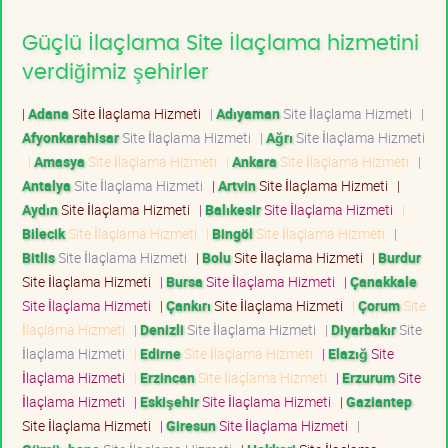
Güçlü İlaçlama Site İlaçlama hizmetini
verdiğimiz şehirler
|
Adana
Site İlaçlama Hizmeti
|
Adıyaman
Site İlaçlama Hizmeti
|
Afyonkarahisar
Site İlaçlama Hizmeti
|
Ağrı
Site İlaçlama Hizmeti
|
Amasya
Site İlaçlama Hizmeti
|
Ankara
Site İlaçlama Hizmeti
|
Antalya
Site İlaçlama Hizmeti
|
Artvin
Site İlaçlama Hizmeti
|
Aydın
Site İlaçlama Hizmeti
|
Balıkesir
Site İlaçlama Hizmeti
|
Bilecik
Site İlaçlama Hizmeti
|
Bingöl
Site İlaçlama Hizmeti
|
Bitlis
Site İlaçlama Hizmeti
|
Bolu
Site İlaçlama Hizmeti
|
Burdur
Site İlaçlama Hizmeti
|
Bursa
Site İlaçlama Hizmeti
|
Çanakkale
Site İlaçlama Hizmeti
|
Çankırı
Site İlaçlama Hizmeti
|
Çorum
Site
İlaçlama Hizmeti
|
Denizli
Site İlaçlama Hizmeti
|
Diyarbakır
Site
İlaçlama Hizmeti
|
Edirne
Site İlaçlama Hizmeti
|
Elazığ
Site
İlaçlama Hizmeti
|
Erzincan
Site İlaçlama Hizmeti
|
Erzurum
Site
İlaçlama Hizmeti
|
Eskişehir
Site İlaçlama Hizmeti
|
Gaziantep
Site İlaçlama Hizmeti
|
Giresun
Site İlaçlama Hizmeti
|