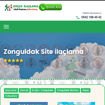
Telefon Numaramız:
0542 188 45 42
Menu
Zonguldak Site İlaçlama
Çaycuma
Devrek
Ereğli / Zonguldak
Zonguldak Merkez
Alaplı
Gökçebey