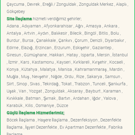
Çaycuma , Devrek , Ereğli / Zonguldak , Zonguldak Merkez , Alaplı ,
Gökçebey
Site İlaçlama
hizmeti verdiğimiz şehirler;
Adana , Adıyaman , Afyonkarahisar , Ağrı , Amasya , Ankara ,
Antalya , Artvin , Aydın , Balıkesir , Bilecik , Bingöl , Bitlis , Bolu ,
Burdur , Bursa , Çanakkale , Çankırı , Çorum , Denizli , Diyarbakır ,
Edirne , Elazığ , Erzincan , Erzurum , Eskişehir , Gaziantep ,
Giresun , Gümüşhane , Hakkari , Hatay , Isparta , Mersin , İstanbul
, İzmir , Kars , Kastamonu , Kayseri , Kırklareli , Kırşehir , Kocaeli ,
Konya , Kütahya , Malatya , Manisa , Kahramanmaraş , Mardin ,
Muğla , Muş , Nevşehir , Niğde , Ordu , Rize , Sakarya , Samsun ,
Siirt , Sinop , Sivas , Tekirdağ , Tokat , Trabzon , Tunceli , Şanlıurfa ,
Uşak , Van , Yozgat , Zonguldak , Aksaray , Bayburt , Karaman ,
Kırıkkale , Batman , Şırnak , Bartın , Ardahan , Iğdır , Yalova ,
Karabük , Kilis , Osmaniye , Düzce
Güçlü İlaçlama Hizmetlerimiz;
Böcek İlaçlama , Haşere İlaçlama , Dezenfeksiyon , Dezenfekte
İlaçlama , İşyeri Dezenfekte , Ev Apartman Dezenfekte , Fabrika
İlaçlama