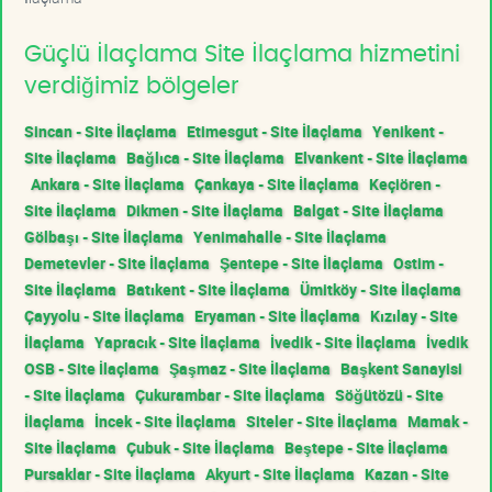
Güçlü İlaçlama Site İlaçlama hizmetini
verdiğimiz bölgeler
Sincan - Site İlaçlama
Etimesgut - Site İlaçlama
Yenikent -
Site İlaçlama
Bağlıca - Site İlaçlama
Elvankent - Site İlaçlama
Ankara - Site İlaçlama
Çankaya - Site İlaçlama
Keçiören -
Site İlaçlama
Dikmen - Site İlaçlama
Balgat - Site İlaçlama
Gölbaşı - Site İlaçlama
Yenimahalle - Site İlaçlama
Demetevler - Site İlaçlama
Şentepe - Site İlaçlama
Ostim -
Site İlaçlama
Batıkent - Site İlaçlama
Ümitköy - Site İlaçlama
Çayyolu - Site İlaçlama
Eryaman - Site İlaçlama
Kızılay - Site
İlaçlama
Yapracık - Site İlaçlama
İvedik - Site İlaçlama
İvedik
OSB - Site İlaçlama
Şaşmaz - Site İlaçlama
Başkent Sanayisi
- Site İlaçlama
Çukurambar - Site İlaçlama
Söğütözü - Site
İlaçlama
İncek - Site İlaçlama
Siteler - Site İlaçlama
Mamak -
Site İlaçlama
Çubuk - Site İlaçlama
Beştepe - Site İlaçlama
Pursaklar - Site İlaçlama
Akyurt - Site İlaçlama
Kazan - Site