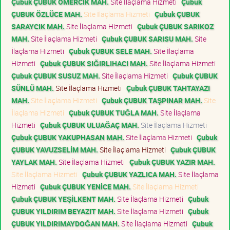
Çubuk ÇUBUK ÖMERCİK MAH.
Site İlaçlama Hizmeti
Çubuk
ÇUBUK ÖZLÜCE MAH.
Site İlaçlama Hizmeti
Çubuk ÇUBUK
SARAYCIK MAH.
Site İlaçlama Hizmeti
Çubuk ÇUBUK SARIKOZ
MAH.
Site İlaçlama Hizmeti
Çubuk ÇUBUK SARISU MAH.
Site
İlaçlama Hizmeti
Çubuk ÇUBUK SELE MAH.
Site İlaçlama
Hizmeti
Çubuk ÇUBUK SIĞIRLIHACI MAH.
Site İlaçlama Hizmeti
Çubuk ÇUBUK SUSUZ MAH.
Site İlaçlama Hizmeti
Çubuk ÇUBUK
SÜNLÜ MAH.
Site İlaçlama Hizmeti
Çubuk ÇUBUK TAHTAYAZI
MAH.
Site İlaçlama Hizmeti
Çubuk ÇUBUK TAŞPINAR MAH.
Site
İlaçlama Hizmeti
Çubuk ÇUBUK TUĞLA MAH.
Site İlaçlama
Hizmeti
Çubuk ÇUBUK ULUAĞAÇ MAH.
Site İlaçlama Hizmeti
Çubuk ÇUBUK YAKUPHASAN MAH.
Site İlaçlama Hizmeti
Çubuk
ÇUBUK YAVUZSELİM MAH.
Site İlaçlama Hizmeti
Çubuk ÇUBUK
YAYLAK MAH.
Site İlaçlama Hizmeti
Çubuk ÇUBUK YAZIR MAH.
Site İlaçlama Hizmeti
Çubuk ÇUBUK YAZLICA MAH.
Site İlaçlama
Hizmeti
Çubuk ÇUBUK YENİCE MAH.
Site İlaçlama Hizmeti
Çubuk ÇUBUK YEŞİLKENT MAH.
Site İlaçlama Hizmeti
Çubuk
ÇUBUK YILDIRIM BEYAZIT MAH.
Site İlaçlama Hizmeti
Çubuk
ÇUBUK YILDIRIMAYDOĞAN MAH.
Site İlaçlama Hizmeti
Çubuk