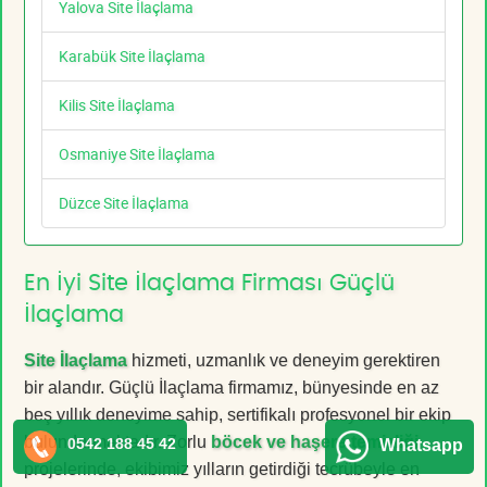
Yalova Site İlaçlama
Karabük Site İlaçlama
Kilis Site İlaçlama
Osmaniye Site İlaçlama
Düzce Site İlaçlama
En İyi Site İlaçlama Firması Güçlü
İlaçlama
Site İlaçlama
hizmeti, uzmanlık ve deneyim gerektiren
bir alandır. Güçlü İlaçlama firmamız, bünyesinde en az
beş yıllık deneyime sahip, sertifikalı profesyonel bir ekip
bulundurmaktadır. Zorlu
böcek ve haşere temizliği
0542 188 45 42
Whatsapp
projelerinde, ekibimiz yılların getirdiği tecrübeyle en