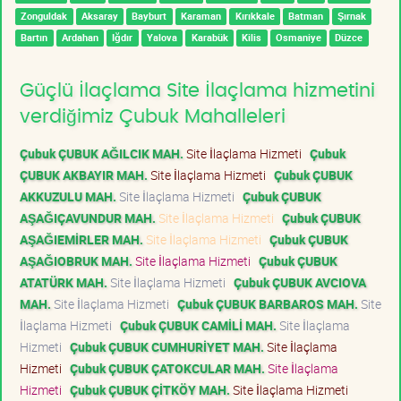
Zonguldak
Aksaray
Bayburt
Karaman
Kırıkkale
Batman
Şırnak
Bartın
Ardahan
Iğdır
Yalova
Karabük
Kilis
Osmaniye
Düzce
Güçlü İlaçlama Site İlaçlama hizmetini
verdiğimiz Çubuk Mahalleleri
Çubuk ÇUBUK AĞILCIK MAH.
Site İlaçlama Hizmeti
Çubuk
ÇUBUK AKBAYIR MAH.
Site İlaçlama Hizmeti
Çubuk ÇUBUK
AKKUZULU MAH.
Site İlaçlama Hizmeti
Çubuk ÇUBUK
AŞAĞIÇAVUNDUR MAH.
Site İlaçlama Hizmeti
Çubuk ÇUBUK
AŞAĞIEMİRLER MAH.
Site İlaçlama Hizmeti
Çubuk ÇUBUK
AŞAĞIOBRUK MAH.
Site İlaçlama Hizmeti
Çubuk ÇUBUK
ATATÜRK MAH.
Site İlaçlama Hizmeti
Çubuk ÇUBUK AVCIOVA
MAH.
Site İlaçlama Hizmeti
Çubuk ÇUBUK BARBAROS MAH.
Site
İlaçlama Hizmeti
Çubuk ÇUBUK CAMİLİ MAH.
Site İlaçlama
Hizmeti
Çubuk ÇUBUK CUMHURİYET MAH.
Site İlaçlama
Hizmeti
Çubuk ÇUBUK ÇATOKCULAR MAH.
Site İlaçlama
Hizmeti
Çubuk ÇUBUK ÇİTKÖY MAH.
Site İlaçlama Hizmeti