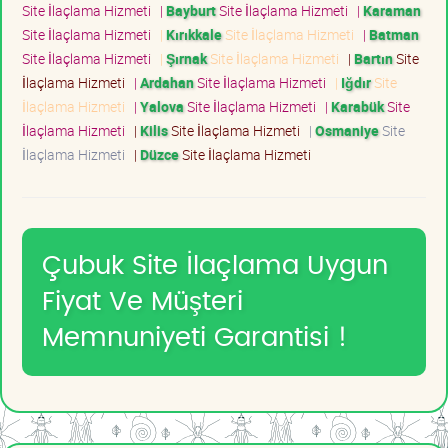
Site İlaçlama Hizmeti
|
Bayburt
Site İlaçlama Hizmeti
|
Karaman
Site İlaçlama Hizmeti
|
Kırıkkale
Site İlaçlama Hizmeti
|
Batman
Site İlaçlama Hizmeti
|
Şırnak
Site İlaçlama Hizmeti
|
Bartın
Site
İlaçlama Hizmeti
|
Ardahan
Site İlaçlama Hizmeti
|
Iğdır
Site
İlaçlama Hizmeti
|
Yalova
Site İlaçlama Hizmeti
|
Karabük
Site
İlaçlama Hizmeti
|
Kilis
Site İlaçlama Hizmeti
|
Osmaniye
Site
İlaçlama Hizmeti
|
Düzce
Site İlaçlama Hizmeti
Çubuk Site İlaçlama Uygun
Fiyat Ve Müşteri
Memnuniyeti Garantisi !