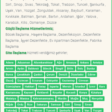
Siirt , Sinop , Sivas , Tekirdağ , Tokat , Trabzon , Tunceli , Şanlıurfa ,
Uşak , Van , Yozgat , Zonguldak , Aksaray , Bayburt , Karaman ,
Kırıkkale , Batman , Şırnak , Bartın , Ardahan , Iğdır , Yalova ,
Karabük , Kilis , Osmaniye , Düzce
Güçlü İlaçlama Hizmetlerimiz;
Böcek İlaçlama , Haşere İlaçlama , Dezenfeksiyon , Dezenfekte
İlaçlama , İşyeri Dezenfekte , Ev Apartman Dezenfekte , Fabrika
İlaçlama
Site İlaçlama
hizmeti verdiğimiz şehirler;
Adana
Adıyaman
Afyonkarahisar
Ağrı
Amasya
Ankara
Antalya
Artvin
Aydın
Balıkesir
Bilecik
Bingöl
Bitlis
Bolu
Burdur
Bursa
Çanakkale
Çankırı
Çorum
Denizli
Diyarbakır
Edirne
Elazığ
Erzincan
Erzurum
Eskişehir
Gaziantep
Giresun
Gümüşhane
Hakkari
Hatay
Isparta
Mersin
İstanbul
İzmir
Kars
Kastamonu
Kayseri
Kırklareli
Kırşehir
Kocaeli
Konya
Kütahya
Malatya
Manisa
Kahramanmaraş
Mardin
Muğla
Muş
Nevşehir
Niğde
Ordu
Rize
Sakarya
Samsun
Siirt
Sinop
Sivas
Tekirdağ
Tokat
Trabzon
Tunceli
Şanlıurfa
Uşak
Van
Yozgat