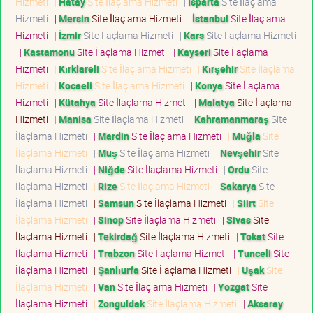
Hizmeti
|
Hatay
Site İlaçlama Hizmeti
|
Isparta
Site İlaçlama
Hizmeti
|
Mersin
Site İlaçlama Hizmeti
|
İstanbul
Site İlaçlama
Hizmeti
|
İzmir
Site İlaçlama Hizmeti
|
Kars
Site İlaçlama Hizmeti
|
Kastamonu
Site İlaçlama Hizmeti
|
Kayseri
Site İlaçlama
Hizmeti
|
Kırklareli
Site İlaçlama Hizmeti
|
Kırşehir
Site İlaçlama
Hizmeti
|
Kocaeli
Site İlaçlama Hizmeti
|
Konya
Site İlaçlama
Hizmeti
|
Kütahya
Site İlaçlama Hizmeti
|
Malatya
Site İlaçlama
Hizmeti
|
Manisa
Site İlaçlama Hizmeti
|
Kahramanmaraş
Site
İlaçlama Hizmeti
|
Mardin
Site İlaçlama Hizmeti
|
Muğla
Site
İlaçlama Hizmeti
|
Muş
Site İlaçlama Hizmeti
|
Nevşehir
Site
İlaçlama Hizmeti
|
Niğde
Site İlaçlama Hizmeti
|
Ordu
Site
İlaçlama Hizmeti
|
Rize
Site İlaçlama Hizmeti
|
Sakarya
Site
İlaçlama Hizmeti
|
Samsun
Site İlaçlama Hizmeti
|
Siirt
Site
İlaçlama Hizmeti
|
Sinop
Site İlaçlama Hizmeti
|
Sivas
Site
İlaçlama Hizmeti
|
Tekirdağ
Site İlaçlama Hizmeti
|
Tokat
Site
İlaçlama Hizmeti
|
Trabzon
Site İlaçlama Hizmeti
|
Tunceli
Site
İlaçlama Hizmeti
|
Şanlıurfa
Site İlaçlama Hizmeti
|
Uşak
Site
İlaçlama Hizmeti
|
Van
Site İlaçlama Hizmeti
|
Yozgat
Site
İlaçlama Hizmeti
|
Zonguldak
Site İlaçlama Hizmeti
|
Aksaray