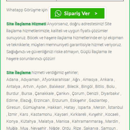
Whatapp Görüşme için
Site İlaçlama Hizmeti
Arıyorsanız, doğru adrestesiniz! Site
İlaçlama hizmetlerimizle, kaliteli ve uygun fiyatlı çözümler
sunuyoruz. Böcek ve haşere ilaçlama hizmetlerinde en iyi ekipman
ve tekniklerle, müşteri memnuniyeti garantisiyle hizmet veriyoruz.
Sağlığınızı ve güvenliğinizi riske atmayın, Güçlü İlaçlama ile
haşere sorunlarınızı çözün!
Site İlaçlama
hizmeti verdiğimiz şehirler;
Adana , Adıyaman , Afyonkarahisar , Ağrı , Amasya , Ankara ,
Antalya , Artvin , Aydın , Balıkesir , Bilecik , Bingöl , Bitlis , Bolu ,
Burdur , Bursa , Çanakkale , Çankırı , Çorum , Denizli , Diyarbakır ,
Edirne , Elazığ , Erzincan , Erzurum , Eskişehir , Gaziantep ,
Giresun , Gümüşhane , Hakkari , Hatay , Isparta , Mersin , İstanbul
, İzmir , Kars , Kastamonu , Kayseri , Kırklareli , Kırşehir , Kocaeli ,
Konya , Kütahya , Malatya , Manisa , Kahramanmaraş , Mardin ,
Muğla , Muş , Nevşehir , Niğde , Ordu , Rize , Sakarya , Samsun ,