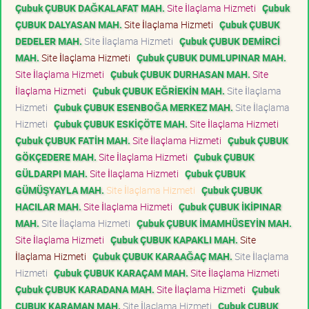
Çubuk ÇUBUK DAĞKALAFAT MAH.
Site İlaçlama Hizmeti
Çubuk
ÇUBUK DALYASAN MAH.
Site İlaçlama Hizmeti
Çubuk ÇUBUK
DEDELER MAH.
Site İlaçlama Hizmeti
Çubuk ÇUBUK DEMİRCİ
MAH.
Site İlaçlama Hizmeti
Çubuk ÇUBUK DUMLUPINAR MAH.
Site İlaçlama Hizmeti
Çubuk ÇUBUK DURHASAN MAH.
Site
İlaçlama Hizmeti
Çubuk ÇUBUK EĞRİEKİN MAH.
Site İlaçlama
Hizmeti
Çubuk ÇUBUK ESENBOĞA MERKEZ MAH.
Site İlaçlama
Hizmeti
Çubuk ÇUBUK ESKİÇÖTE MAH.
Site İlaçlama Hizmeti
Çubuk ÇUBUK FATİH MAH.
Site İlaçlama Hizmeti
Çubuk ÇUBUK
GÖKÇEDERE MAH.
Site İlaçlama Hizmeti
Çubuk ÇUBUK
GÜLDARPI MAH.
Site İlaçlama Hizmeti
Çubuk ÇUBUK
GÜMÜŞYAYLA MAH.
Site İlaçlama Hizmeti
Çubuk ÇUBUK
HACILAR MAH.
Site İlaçlama Hizmeti
Çubuk ÇUBUK İKİPINAR
MAH.
Site İlaçlama Hizmeti
Çubuk ÇUBUK İMAMHÜSEYİN MAH.
Site İlaçlama Hizmeti
Çubuk ÇUBUK KAPAKLI MAH.
Site
İlaçlama Hizmeti
Çubuk ÇUBUK KARAAĞAÇ MAH.
Site İlaçlama
Hizmeti
Çubuk ÇUBUK KARAÇAM MAH.
Site İlaçlama Hizmeti
Çubuk ÇUBUK KARADANA MAH.
Site İlaçlama Hizmeti
Çubuk
ÇUBUK KARAMAN MAH.
Site İlaçlama Hizmeti
Çubuk ÇUBUK