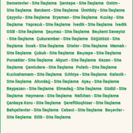
Demetevler - Site İlaçlama
Şentepe - Site İlaçlama
Ostim -
Site İlaçlama
Batıkent - Site İlaçlama
Ümitköy - Site İlaçlama
Çayyolu - Site İlaçlama
Eryaman - Site İlaçlama
Kızılay - Site
İlaçlama
Yapracık - Site İlaçlama
İvedik - Site İlaçlama
İvedik
OSB - Site İlaçlama
Şaşmaz - Site İlaçlama
Başkent Sanayisi
- Site İlaçlama
Çukurambar - Site İlaçlama
Söğütözü - Site
İlaçlama
İncek - Site İlaçlama
Siteler - Site İlaçlama
Mamak -
Site İlaçlama
Çubuk - Site İlaçlama
Beştepe - Site İlaçlama
Pursaklar - Site İlaçlama
Akyurt - Site İlaçlama
Kazan - Site
İlaçlama
Çamlıdere - Site İlaçlama
Polatlı - Site İlaçlama
Kızılcahamam - Site İlaçlama
Sıhhiye - Site İlaçlama
Kalecik -
Site İlaçlama
Altındağ - Site İlaçlama
Ayaş - Site İlaçlama
Baypazarı - Site İlaçlama
Elmadağ - Site İlaçlama
Güdül - Site
İlaçlama
Haymana - Site İlaçlama
Nallıhan - Site İlaçlama
Çankaya Koru - Site İlaçlama
Şereflikoçhisar - Site İlaçlama
Bahçelievler - Site İlaçlama
Cebeci - Site İlaçlama
Beşevler -
Site İlaçlama
Etlik - Site İlaçlama