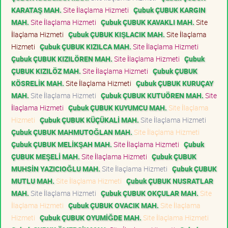
KARATAŞ MAH.
Site İlaçlama Hizmeti
Çubuk ÇUBUK KARGIN
MAH.
Site İlaçlama Hizmeti
Çubuk ÇUBUK KAVAKLI MAH.
Site
İlaçlama Hizmeti
Çubuk ÇUBUK KIŞLACIK MAH.
Site İlaçlama
Hizmeti
Çubuk ÇUBUK KIZILCA MAH.
Site İlaçlama Hizmeti
Çubuk ÇUBUK KIZILÖREN MAH.
Site İlaçlama Hizmeti
Çubuk
ÇUBUK KIZILÖZ MAH.
Site İlaçlama Hizmeti
Çubuk ÇUBUK
KÖSRELİK MAH.
Site İlaçlama Hizmeti
Çubuk ÇUBUK KURUÇAY
MAH.
Site İlaçlama Hizmeti
Çubuk ÇUBUK KUTUÖREN MAH.
Site
İlaçlama Hizmeti
Çubuk ÇUBUK KUYUMCU MAH.
Site İlaçlama
Hizmeti
Çubuk ÇUBUK KÜÇÜKALİ MAH.
Site İlaçlama Hizmeti
Çubuk ÇUBUK MAHMUTOĞLAN MAH.
Site İlaçlama Hizmeti
Çubuk ÇUBUK MELİKŞAH MAH.
Site İlaçlama Hizmeti
Çubuk
ÇUBUK MEŞELİ MAH.
Site İlaçlama Hizmeti
Çubuk ÇUBUK
MUHSİN YAZICIOĞLU MAH.
Site İlaçlama Hizmeti
Çubuk ÇUBUK
MUTLU MAH.
Site İlaçlama Hizmeti
Çubuk ÇUBUK NUSRATLAR
MAH.
Site İlaçlama Hizmeti
Çubuk ÇUBUK OKÇULAR MAH.
Site
İlaçlama Hizmeti
Çubuk ÇUBUK OVACIK MAH.
Site İlaçlama
Hizmeti
Çubuk ÇUBUK OYUMİĞDE MAH.
Site İlaçlama Hizmeti