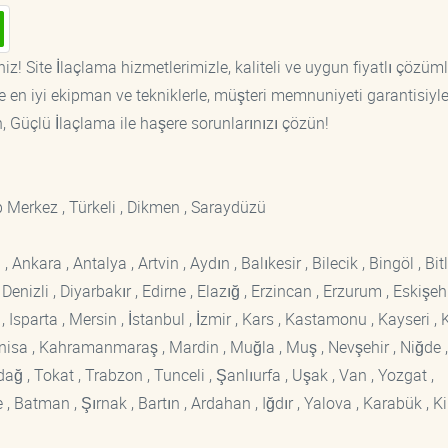
iz! Site İlaçlama hizmetlerimizle, kaliteli ve uygun fiyatlı çözüml
 en iyi ekipman ve tekniklerle, müşteri memnuniyeti garantisiyl
n, Güçlü İlaçlama ile haşere sorunlarınızı çözün!
op Merkez , Türkeli , Dikmen , Saraydüzü
kara , Antalya , Artvin , Aydın , Balıkesir , Bilecik , Bingöl , Bitli
enizli , Diyarbakır , Edirne , Elazığ , Erzincan , Erzurum , Eskişehi
sparta , Mersin , İstanbul , İzmir , Kars , Kastamonu , Kayseri , K
Manisa , Kahramanmaraş , Mardin , Muğla , Muş , Nevşehir , Niğde ,
rdağ , Tokat , Trabzon , Tunceli , Şanlıurfa , Uşak , Van , Yozgat ,
 Batman , Şırnak , Bartın , Ardahan , Iğdır , Yalova , Karabük , Kil