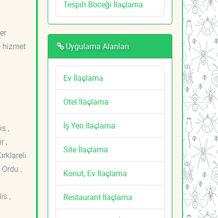
Tespih Böceği İlaçlama
er
Uygulama Alanları
e hizmet
Ev İlaçlama
Otel İlaçlama
İş Yeri İlaçlama
s ,
r ,
Site İlaçlama
ırklareli
 Ordu ,
Konut, Ev İlaçlama
is ,
Restaurant İlaçlama