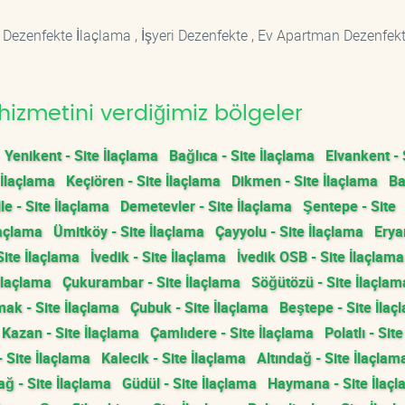
 Dezenfekte İlaçlama , İşyeri Dezenfekte , Ev Apartman Dezenfekt
hizmetini verdiğimiz bölgeler
Yenikent - Site İlaçlama
Bağlıca - Site İlaçlama
Elvankent - 
 İlaçlama
Keçiören - Site İlaçlama
Dikmen - Site İlaçlama
Ba
e - Site İlaçlama
Demetevler - Site İlaçlama
Şentepe - Site
laçlama
Ümitköy - Site İlaçlama
Çayyolu - Site İlaçlama
Erya
Site İlaçlama
İvedik - Site İlaçlama
İvedik OSB - Site İlaçlama
İlaçlama
Çukurambar - Site İlaçlama
Söğütözü - Site İlaçlam
ak - Site İlaçlama
Çubuk - Site İlaçlama
Beştepe - Site İlaç
Kazan - Site İlaçlama
Çamlıdere - Site İlaçlama
Polatlı - Site
- Site İlaçlama
Kalecik - Site İlaçlama
Altındağ - Site İlaçlam
ğ - Site İlaçlama
Güdül - Site İlaçlama
Haymana - Site İlaç