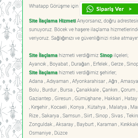
Whatapp Görüşme için
Site İlaçlama Hizmeti
Arıyorsanız, doğru adrestesin
sunuyoruz. Böcek ve haşere ilaçlama hizmetlerinde
veriyoruz. Sağlığınızı ve güvenliğinizi riske atmayı
Site İlaçlama
hizmeti verdiğimiz
Sinop
ilçeleri;
Ayancık , Boyabat , Durağan , Erfelek , Gerze , Sin
Site İlaçlama
hizmeti verdiğimiz şehirler;
Adana , Adıyaman , Afyonkarahisar , Ağrı , Amasya , An
Bolu , Burdur , Bursa , Çanakkale , Çankırı , Çorum , D
Gaziantep , Giresun , Gümüşhane , Hakkari , Hatay , I
, Kırşehir , Kocaeli , Konya , Kütahya , Malatya , 
Rize , Sakarya , Samsun , Siirt , Sinop , Sivas , Teki
Zonguldak , Aksaray , Bayburt , Karaman , Kırıkkale ,
Osmaniye , Düzce