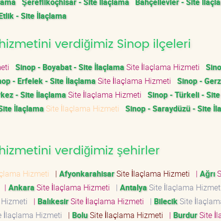
çlama
Şereflikoçhisar - Site İlaçlama
Bahçelievler - Site İlaç
Etlik - Site İlaçlama
izmetini verdiğimiz Sinop ilçeleri
meti
Sinop - Boyabat - Site İlaçlama
Site İlaçlama Hizmeti
Sino
nop - Erfelek - Site İlaçlama
Site İlaçlama Hizmeti
Sinop - Gerz
kez - Site İlaçlama
Site İlaçlama Hizmeti
Sinop - Türkeli - Site
Site İlaçlama
Site İlaçlama Hizmeti
Sinop - Saraydüzü - Site İ
izmetini verdiğimiz şehirler
laçlama Hizmeti
|
Afyonkarahisar
Site İlaçlama Hizmeti
|
Ağrı
S
i
|
Ankara
Site İlaçlama Hizmeti
|
Antalya
Site İlaçlama Hizme
a Hizmeti
|
Balıkesir
Site İlaçlama Hizmeti
|
Bilecik
Site İlaçlam
e İlaçlama Hizmeti
|
Bolu
Site İlaçlama Hizmeti
|
Burdur
Site İ