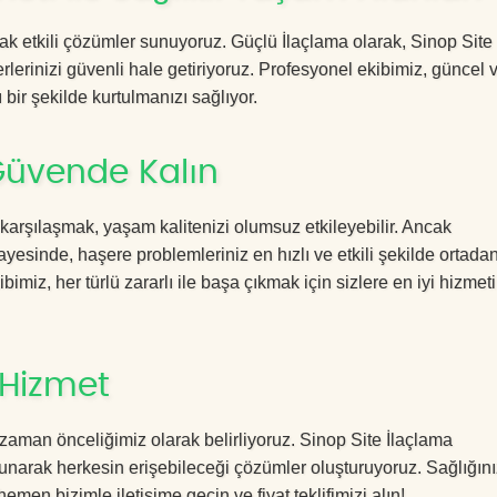
cak etkili çözümler sunuyoruz. Güçlü İlaçlama olarak, Sinop Site
rlerinizi güvenli hale getiriyoruz. Profesyonel ekibimiz, güncel 
 bir şekilde kurtulmanızı sağlıyor.
 Güvende Kalın
 karşılaşmak, yaşam kalitenizi olumsuz etkileyebilir. Ancak
esinde, haşere problemleriniz en hızlı ve etkili şekilde ortada
imiz, her türlü zararlı ile başa çıkmak için sizlere en iyi hizmeti
 Hizmet
zaman önceliğimiz olarak belirliyoruz. Sinop Site İlaçlama
sunarak herkesin erişebileceği çözümler oluşturuyoruz. Sağlığını
hemen bizimle iletişime geçin ve fiyat teklifimizi alın!