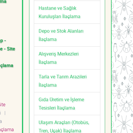
lama
Hastane ve Sağlık
Kuruluşları İlaçlama
Depo ve Stok Alanları
İlaçlama
p -
e - Site
Alışveriş Merkezleri
İlaçlama
laçlama
Tarla ve Tarım Arazileri
İlaçlama
Gıda Üretim ve İşleme
ite
Tesisleri İlaçlama
ti
|
a
Ulaşım Araçları (Otobüs,
laçlama
Tren, Uçak) İlaçlama