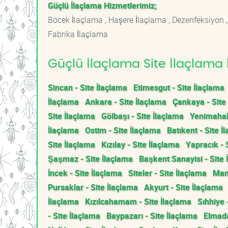
Güçlü İlaçlama Hizmetlerimiz;
Böcek İlaçlama , Haşere İlaçlama , Dezenfeksiyon ,
Fabrika İlaçlama
Güçlü İlaçlama Site İlaçlama 
Sincan - Site İlaçlama
Etimesgut - Site İlaçlama
İlaçlama
Ankara - Site İlaçlama
Çankaya - Site
Site İlaçlama
Gölbaşı - Site İlaçlama
Yenimahall
İlaçlama
Ostim - Site İlaçlama
Batıkent - Site İ
Site İlaçlama
Kızılay - Site İlaçlama
Yapracık - 
Şaşmaz - Site İlaçlama
Başkent Sanayisi - Site 
İncek - Site İlaçlama
Siteler - Site İlaçlama
Mam
Pursaklar - Site İlaçlama
Akyurt - Site İlaçlama
İlaçlama
Kızılcahamam - Site İlaçlama
Sıhhiye 
- Site İlaçlama
Baypazarı - Site İlaçlama
Elmada