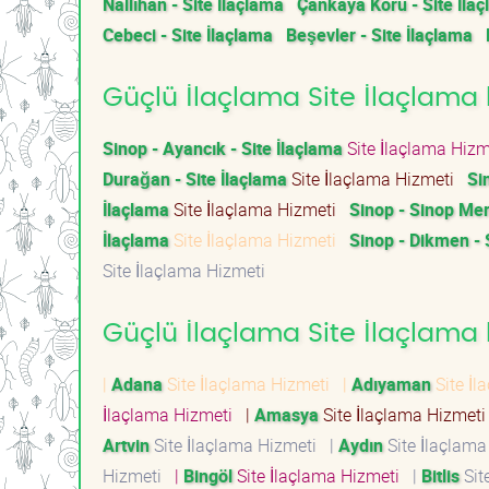
Nallıhan - Site İlaçlama
Çankaya Koru - Site İla
Cebeci - Site İlaçlama
Beşevler - Site İlaçlama
Güçlü İlaçlama Site İlaçlama h
Sinop - Ayancık - Site İlaçlama
Site İlaçlama Hiz
Durağan - Site İlaçlama
Site İlaçlama Hizmeti
Si
İlaçlama
Site İlaçlama Hizmeti
Sinop - Sinop Mer
İlaçlama
Site İlaçlama Hizmeti
Sinop - Dikmen - 
Site İlaçlama Hizmeti
Güçlü İlaçlama Site İlaçlama h
|
Adana
Site İlaçlama Hizmeti
|
Adıyaman
Site İ
İlaçlama Hizmeti
|
Amasya
Site İlaçlama Hizmet
Artvin
Site İlaçlama Hizmeti
|
Aydın
Site İlaçlam
Hizmeti
|
Bingöl
Site İlaçlama Hizmeti
|
Bitlis
Sit