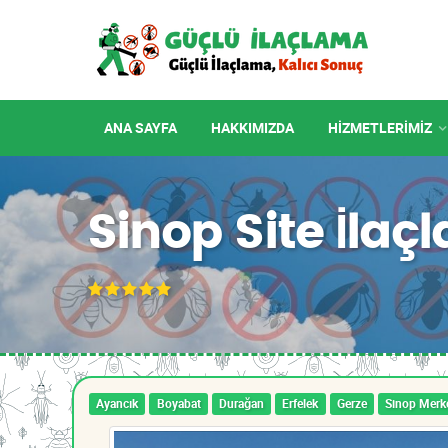
ANA SAYFA
HAKKIMIZDA
HIZMETLERIMIZ
Sinop Site İla
Ayancık
Boyabat
Durağan
Erfelek
Gerze
Sinop Merk