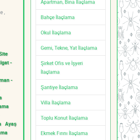
Apartman, Bina İlaçlama
e ,
Bahçe İlaçlama
Okul İlaçlama
Gemi, Tekne, Yat İlaçlama
Site
lgat -
Şirket Ofis ve İşyeri
İlaçlama
man -
Şantiye İlaçlama
a
Villa İlaçlama
lama
Toplu Konut İlaçlama
a
Ayaş
lama
Ekmek Fırını İlaçlama