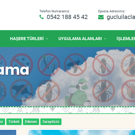
Telefon Numaramız:
Eposta Adresimiz :
0542 188 45 42
gucluilac
HAŞERE TÜRLERİ
UYGULAMA ALANLARI
İŞLEMLE
çlama
ez
Türkeli
Dikmen
Saraydüzü