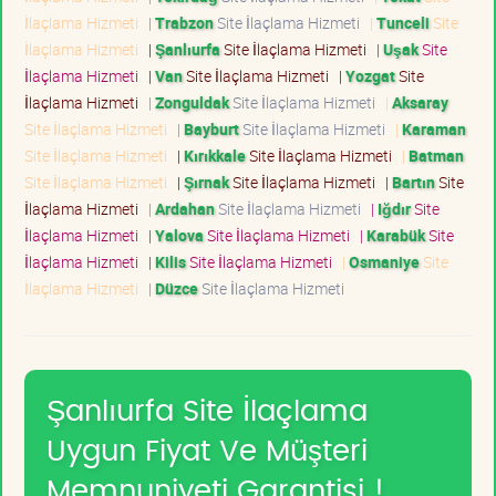
İlaçlama Hizmeti
|
Trabzon
Site İlaçlama Hizmeti
|
Tunceli
Site
İlaçlama Hizmeti
|
Şanlıurfa
Site İlaçlama Hizmeti
|
Uşak
Site
İlaçlama Hizmeti
|
Van
Site İlaçlama Hizmeti
|
Yozgat
Site
İlaçlama Hizmeti
|
Zonguldak
Site İlaçlama Hizmeti
|
Aksaray
Site İlaçlama Hizmeti
|
Bayburt
Site İlaçlama Hizmeti
|
Karaman
Site İlaçlama Hizmeti
|
Kırıkkale
Site İlaçlama Hizmeti
|
Batman
Site İlaçlama Hizmeti
|
Şırnak
Site İlaçlama Hizmeti
|
Bartın
Site
İlaçlama Hizmeti
|
Ardahan
Site İlaçlama Hizmeti
|
Iğdır
Site
İlaçlama Hizmeti
|
Yalova
Site İlaçlama Hizmeti
|
Karabük
Site
İlaçlama Hizmeti
|
Kilis
Site İlaçlama Hizmeti
|
Osmaniye
Site
İlaçlama Hizmeti
|
Düzce
Site İlaçlama Hizmeti
Şanlıurfa Site İlaçlama
Uygun Fiyat Ve Müşteri
Memnuniyeti Garantisi !