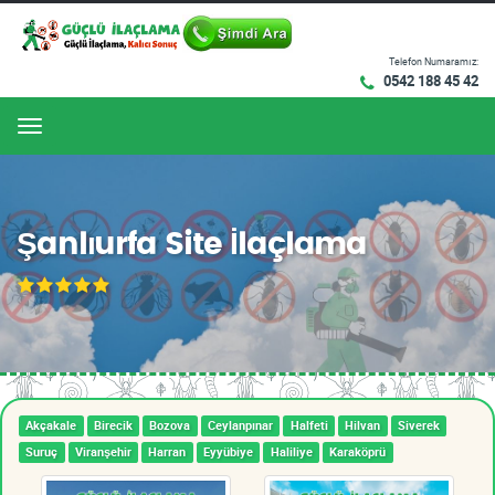
Telefon Numaramız:
0542 188 45 42
Menu
Şanlıurfa Site İlaçlama
Akçakale
Birecik
Bozova
Ceylanpınar
Halfeti
Hilvan
Siverek
Suruç
Viranşehir
Harran
Eyyübiye
Haliliye
Karaköprü