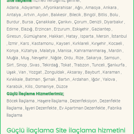
Site İlaçlama
hizmeti verdiğimiz şehirler;
Adana , Adıyaman , Afyonkarahisar , Ağrı , Amasya , Ankara ,
Antalya , Artvin , Aydın , Balıkesir , Bilecik , Bingöl , Bitlis , Bolu ,
Burdur , Bursa , Çanakkale , Çankırı , Çorum , Denizli , Diyarbakır ,
Edirne , Elazığ , Erzincan , Erzurum , Eskişehir , Gaziantep ,
Giresun , Gümüşhane , Hakkari , Hatay , Isparta , Mersin , İstanbul
, İzmir , Kars , Kastamonu , Kayseri , Kırklareli , Kırşehir , Kocaeli ,
Konya , Kütahya , Malatya , Manisa , Kahramanmaraş , Mardin ,
Muğla , Muş , Nevşehir , Niğde , Ordu , Rize , Sakarya , Samsun ,
Siirt , Sinop , Sivas , Tekirdağ , Tokat , Trabzon , Tunceli , Şanlıurfa ,
Uşak , Van , Yozgat , Zonguldak , Aksaray , Bayburt , Karaman ,
Kırıkkale , Batman , Şırnak , Bartın , Ardahan , Iğdır , Yalova ,
Karabük , Kilis , Osmaniye , Düzce
Güçlü İlaçlama Hizmetlerimiz;
Böcek İlaçlama , Haşere İlaçlama , Dezenfeksiyon , Dezenfekte
İlaçlama , İşyeri Dezenfekte , Ev Apartman Dezenfekte , Fabrika
İlaçlama
Güçlü İlaçlama Site İlaçlama hizmetini