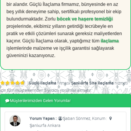
bir alandır. Güçlü İlaçlama firmamız, bünyesinde en az
beş yıllık deneyime sahip, sertifikalı profesyonel bir ekip
bulundurmaktadır. Zorlu
böcek ve haşere temizliği
projelerinde, ekibimiz yılların getirdiği tecrübeyle en
pratik ve etkili çözümleri sunarak gereksiz maliyetlerden
kaçınır. Güçlü İlaçlama olarak, yaptığımız tüm
ilaçlama
işlemlerinde malzeme ve işçilik garantisi sağlayarak
güveninizi kazanıyoruz.
Güçlü İlaçlama
firması
Şanlıurfa Site İlaçlama
hizmeti
için tüm müşterilerinden 5 yıldızlı yorumlar almıştır.
Müşterilerimizden Gelen Yorumlar
Yorum Yapan :
Şaban Sönmez, Konum :
Şanlıurfa Ankara