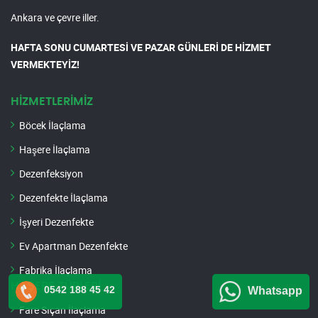
Ankara ve çevre iller.
HAFTA SONU CUMARTESİ VE PAZAR GÜNLERİ DE HİZMET
VERMEKTEYİZ!
HİZMETLERİMİZ
Böcek İlaçlama
Haşere İlaçlama
Dezenfeksiyon
Dezenfekte İlaçlama
İşyeri Dezenfekte
Ev Apartman Dezenfekte
Fabrika İlaçlama
HAŞERE TÜRLERİ
0542 188 45 42
Whatsapp
Fare Sıçan İlaçlama