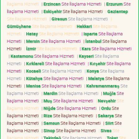
İlaçlama Hizmeti
|
Erzincan
Site İlaçlama Hizmeti
|
Erzurum
Site
İlaçlama Hizmeti
|
Eskişehir
Site İlaçlama Hizmeti
|
Gaziantep
Site İlaçlama Hizmeti
|
Giresun
Site İlaçlama Hizmeti
|
Gümüşhane
Site İlaçlama Hizmeti
|
Hakkari
Site İlaçlama
Hizmeti
|
Hatay
Site İlaçlama Hizmeti
|
Isparta
Site İlaçlama
Hizmeti
|
Mersin
Site İlaçlama Hizmeti
|
İstanbul
Site İlaçlama
Hizmeti
|
İzmir
Site İlaçlama Hizmeti
|
Kars
Site İlaçlama Hizmeti
|
Kastamonu
Site İlaçlama Hizmeti
|
Kayseri
Site İlaçlama
Hizmeti
|
Kırklareli
Site İlaçlama Hizmeti
|
Kırşehir
Site İlaçlama
Hizmeti
|
Kocaeli
Site İlaçlama Hizmeti
|
Konya
Site İlaçlama
Hizmeti
|
Kütahya
Site İlaçlama Hizmeti
|
Malatya
Site İlaçlama
Hizmeti
|
Manisa
Site İlaçlama Hizmeti
|
Kahramanmaraş
Site
İlaçlama Hizmeti
|
Mardin
Site İlaçlama Hizmeti
|
Muğla
Site
İlaçlama Hizmeti
|
Muş
Site İlaçlama Hizmeti
|
Nevşehir
Site
İlaçlama Hizmeti
|
Niğde
Site İlaçlama Hizmeti
|
Ordu
Site
İlaçlama Hizmeti
|
Rize
Site İlaçlama Hizmeti
|
Sakarya
Site
İlaçlama Hizmeti
|
Samsun
Site İlaçlama Hizmeti
|
Siirt
Site
İlaçlama Hizmeti
|
Sinop
Site İlaçlama Hizmeti
|
Sivas
Site
İlaçlama Hizmeti
|
Tekirdağ
Site İlaçlama Hizmeti
|
Tokat
Site