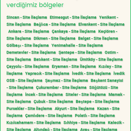
verdiğimiz bölgeler
Sincan - Site İlaçlama
Etimesgut - Site İlaçlama
Yenikent -
Site İlaçlama
Bağlıca - Site İlaçlama
Elvankent - Site İlaçlama
Ankara - Site İlaçlama
Çankaya - Site İlaçlama
Keçiören -
Site İlaçlama
Dikmen - Site İlaçlama
Balgat - Site İlaçlama
Gölbaşı - Site İlaçlama
Yenimahalle - Site İlaçlama
Demetevler - Site İlaçlama
Şentepe - Site İlaçlama
Ostim -
Site İlaçlama
Batıkent - Site İlaçlama
Ümitköy - Site İlaçlama
Çayyolu - Site İlaçlama
Eryaman - Site İlaçlama
Kızılay - Site
İlaçlama
Yapracık - Site İlaçlama
İvedik - Site İlaçlama
İvedik
OSB - Site İlaçlama
Şaşmaz - Site İlaçlama
Başkent Sanayisi
- Site İlaçlama
Çukurambar - Site İlaçlama
Söğütözü - Site
İlaçlama
İncek - Site İlaçlama
Siteler - Site İlaçlama
Mamak -
Site İlaçlama
Çubuk - Site İlaçlama
Beştepe - Site İlaçlama
Pursaklar - Site İlaçlama
Akyurt - Site İlaçlama
Kazan - Site
İlaçlama
Çamlıdere - Site İlaçlama
Polatlı - Site İlaçlama
Kızılcahamam - Site İlaçlama
Sıhhiye - Site İlaçlama
Kalecik -
Site İlaçlama
Altındağ - Site İlaçlama
Ayaş - Site İlaçlama