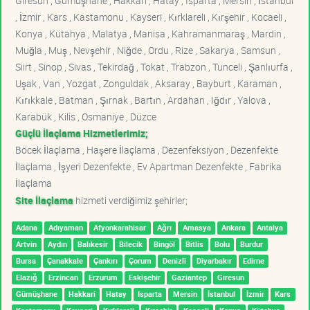
Giresun , Gümüşhane , Hakkari , Hatay , Isparta , Mersin , İstanbul
, İzmir , Kars , Kastamonu , Kayseri , Kırklareli , Kırşehir , Kocaeli ,
Konya , Kütahya , Malatya , Manisa , Kahramanmaraş , Mardin ,
Muğla , Muş , Nevşehir , Niğde , Ordu , Rize , Sakarya , Samsun ,
Siirt , Sinop , Sivas , Tekirdağ , Tokat , Trabzon , Tunceli , Şanlıurfa ,
Uşak , Van , Yozgat , Zonguldak , Aksaray , Bayburt , Karaman ,
Kırıkkale , Batman , Şırnak , Bartın , Ardahan , Iğdır , Yalova ,
Karabük , Kilis , Osmaniye , Düzce
Güçlü İlaçlama Hizmetlerimiz;
Böcek İlaçlama , Haşere İlaçlama , Dezenfeksiyon , Dezenfekte
İlaçlama , İşyeri Dezenfekte , Ev Apartman Dezenfekte , Fabrika
İlaçlama
Site İlaçlama
hizmeti verdiğimiz şehirler;
Adana
Adıyaman
Afyonkarahisar
Ağrı
Amasya
Ankara
Antalya
Artvin
Aydın
Balıkesir
Bilecik
Bingöl
Bitlis
Bolu
Burdur
Bursa
Çanakkale
Çankırı
Çorum
Denizli
Diyarbakır
Edirne
Elazığ
Erzincan
Erzurum
Eskişehir
Gaziantep
Giresun
Gümüşhane
Hakkari
Hatay
Isparta
Mersin
İstanbul
İzmir
Kars