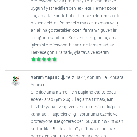
profesyonel yaklaşım, detaylı bilgilendirme ve
uygun fiyat teklifleri beni etkiledi. Hemen böcek
ilaçlama talebinde bulundum ve belirtilen saatte
hızlıca geldiler. Personelin maske takması ve iş
ahlakına gösterdikleri özen, firmanın güvenilir
olduğunu kanıtladı. Söz verdikleri gibi ilaçlama
işlemini profesyonel bir şekilde tamamladılar.
Herkese gönül rahatlığıyla tavsiye ederim.
Yorum Yapan :
Yeliz Bakır, Konum :
Ankara
Yenikent
Site İlaçlama hizmeti için başlangıçta tereddüt
ederek aradığım Güçlü İlaçlama firması, işini
titizlikle yapan ve güven veren bir ekip olduğunu
kanıtladı. Haşerelerle ilgili sorunumu özenle ve
profesyonellikle çözerek beni büyük bir sıkıntıdan
kurtardılar. Bu devirde böyle firmaları bulmak
gerçekten zor; işiniz her daim rast gelsin!