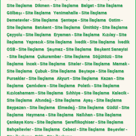
Site İlaçlama
Dikmen - Site İlaçlama
Balgat - Site İlaçlama
Gölbaşı - Site İlaçlama
Yenimahalle - Site İlaçlama
Demetevler - Site İlaçlama
Şentepe - Site İlaçlama
Ostim -
Site İlaçlama
Batıkent - Site İlaçlama
Ümitköy - Site İlaçlama
Çayyolu - Site İlaçlama
Eryaman - Site İlaçlama
Kızılay - Site
İlaçlama
Yapracık - Site İlaçlama
İvedik - Site İlaçlama
İvedik
OSB - Site İlaçlama
Şaşmaz - Site İlaçlama
Başkent Sanayisi
- Site İlaçlama
Çukurambar - Site İlaçlama
Söğütözü - Site
İlaçlama
İncek - Site İlaçlama
Siteler - Site İlaçlama
Mamak -
Site İlaçlama
Çubuk - Site İlaçlama
Beştepe - Site İlaçlama
Pursaklar - Site İlaçlama
Akyurt - Site İlaçlama
Kazan - Site
İlaçlama
Çamlıdere - Site İlaçlama
Polatlı - Site İlaçlama
Kızılcahamam - Site İlaçlama
Sıhhiye - Site İlaçlama
Kalecik -
Site İlaçlama
Altındağ - Site İlaçlama
Ayaş - Site İlaçlama
Baypazarı - Site İlaçlama
Elmadağ - Site İlaçlama
Güdül - Site
İlaçlama
Haymana - Site İlaçlama
Nallıhan - Site İlaçlama
Çankaya Koru - Site İlaçlama
Şereflikoçhisar - Site İlaçlama
Bahçelievler - Site İlaçlama
Cebeci - Site İlaçlama
Beşevler -