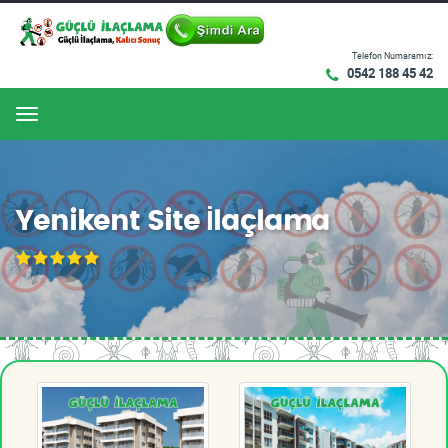
Telefon Numaramız:
0542 188 45 42
Menu
Yenikent Site İlaçlama