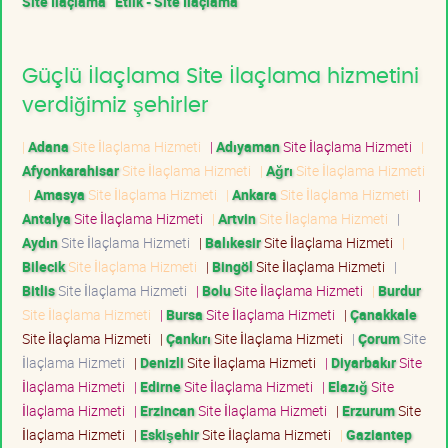
Site İlaçlama
Etlik - Site İlaçlama
Güçlü İlaçlama Site İlaçlama hizmetini
verdiğimiz şehirler
|
Adana
Site İlaçlama Hizmeti
|
Adıyaman
Site İlaçlama Hizmeti
|
Afyonkarahisar
Site İlaçlama Hizmeti
|
Ağrı
Site İlaçlama Hizmeti
|
Amasya
Site İlaçlama Hizmeti
|
Ankara
Site İlaçlama Hizmeti
|
Antalya
Site İlaçlama Hizmeti
|
Artvin
Site İlaçlama Hizmeti
|
Aydın
Site İlaçlama Hizmeti
|
Balıkesir
Site İlaçlama Hizmeti
|
Bilecik
Site İlaçlama Hizmeti
|
Bingöl
Site İlaçlama Hizmeti
|
Bitlis
Site İlaçlama Hizmeti
|
Bolu
Site İlaçlama Hizmeti
|
Burdur
Site İlaçlama Hizmeti
|
Bursa
Site İlaçlama Hizmeti
|
Çanakkale
Site İlaçlama Hizmeti
|
Çankırı
Site İlaçlama Hizmeti
|
Çorum
Site
İlaçlama Hizmeti
|
Denizli
Site İlaçlama Hizmeti
|
Diyarbakır
Site
İlaçlama Hizmeti
|
Edirne
Site İlaçlama Hizmeti
|
Elazığ
Site
İlaçlama Hizmeti
|
Erzincan
Site İlaçlama Hizmeti
|
Erzurum
Site
İlaçlama Hizmeti
|
Eskişehir
Site İlaçlama Hizmeti
|
Gaziantep