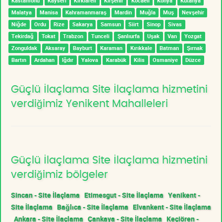
Kastamonu
Kayseri
Kırklareli
Kırşehir
Kocaeli
Konya
Kütahya
Malatya
Manisa
Kahramanmaraş
Mardin
Muğla
Muş
Nevşehir
Niğde
Ordu
Rize
Sakarya
Samsun
Siirt
Sinop
Sivas
Tekirdağ
Tokat
Trabzon
Tunceli
Şanlıurfa
Uşak
Van
Yozgat
Zonguldak
Aksaray
Bayburt
Karaman
Kırıkkale
Batman
Şırnak
Bartın
Ardahan
Iğdır
Yalova
Karabük
Kilis
Osmaniye
Düzce
Güçlü İlaçlama Site İlaçlama hizmetini
verdiğimiz Yenikent Mahalleleri
Güçlü İlaçlama Site İlaçlama hizmetini
verdiğimiz bölgeler
Sincan - Site İlaçlama
Etimesgut - Site İlaçlama
Yenikent -
Site İlaçlama
Bağlıca - Site İlaçlama
Elvankent - Site İlaçlama
Ankara - Site İlaçlama
Çankaya - Site İlaçlama
Keçiören -