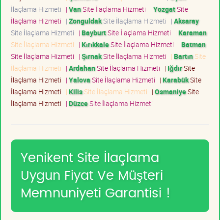
İlaçlama Hizmeti
|
Van
Site İlaçlama Hizmeti
|
Yozgat
Site
İlaçlama Hizmeti
|
Zonguldak
Site İlaçlama Hizmeti
|
Aksaray
Site İlaçlama Hizmeti
|
Bayburt
Site İlaçlama Hizmeti
|
Karaman
Site İlaçlama Hizmeti
|
Kırıkkale
Site İlaçlama Hizmeti
|
Batman
Site İlaçlama Hizmeti
|
Şırnak
Site İlaçlama Hizmeti
|
Bartın
Site
İlaçlama Hizmeti
|
Ardahan
Site İlaçlama Hizmeti
|
Iğdır
Site
İlaçlama Hizmeti
|
Yalova
Site İlaçlama Hizmeti
|
Karabük
Site
İlaçlama Hizmeti
|
Kilis
Site İlaçlama Hizmeti
|
Osmaniye
Site
İlaçlama Hizmeti
|
Düzce
Site İlaçlama Hizmeti
Yenikent Site İlaçlama
Uygun Fiyat Ve Müşteri
Memnuniyeti Garantisi !