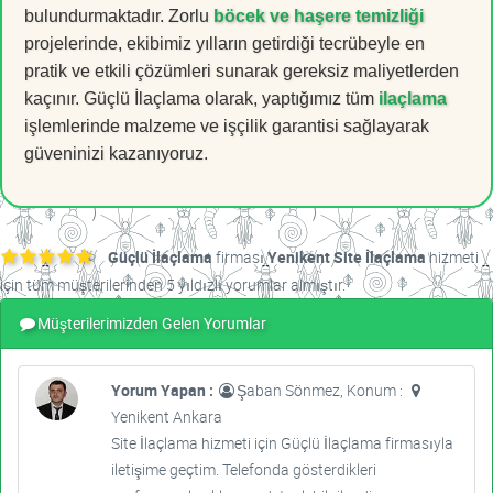
bulundurmaktadır. Zorlu
böcek ve haşere temizliği
projelerinde, ekibimiz yılların getirdiği tecrübeyle en
pratik ve etkili çözümleri sunarak gereksiz maliyetlerden
kaçınır. Güçlü İlaçlama olarak, yaptığımız tüm
ilaçlama
işlemlerinde malzeme ve işçilik garantisi sağlayarak
güveninizi kazanıyoruz.
Güçlü İlaçlama
firması
Yenikent Site İlaçlama
hizmeti
için tüm müşterilerinden 5 yıldızlı yorumlar almıştır.
Müşterilerimizden Gelen Yorumlar
Yorum Yapan :
Şaban Sönmez, Konum :
Yenikent Ankara
Site İlaçlama hizmeti için Güçlü İlaçlama firmasıyla
iletişime geçtim. Telefonda gösterdikleri