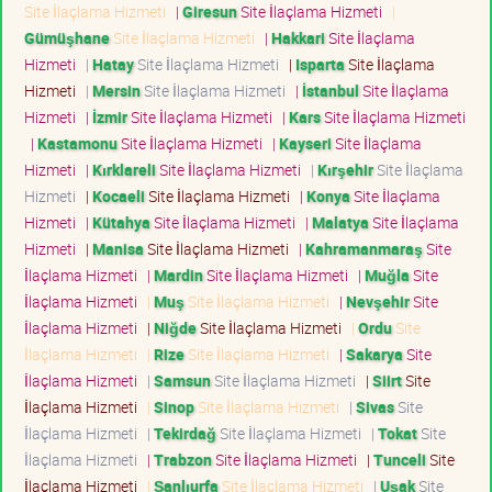
Site İlaçlama Hizmeti
|
Giresun
Site İlaçlama Hizmeti
|
Gümüşhane
Site İlaçlama Hizmeti
|
Hakkari
Site İlaçlama
Hizmeti
|
Hatay
Site İlaçlama Hizmeti
|
Isparta
Site İlaçlama
Hizmeti
|
Mersin
Site İlaçlama Hizmeti
|
İstanbul
Site İlaçlama
Hizmeti
|
İzmir
Site İlaçlama Hizmeti
|
Kars
Site İlaçlama Hizmeti
|
Kastamonu
Site İlaçlama Hizmeti
|
Kayseri
Site İlaçlama
Hizmeti
|
Kırklareli
Site İlaçlama Hizmeti
|
Kırşehir
Site İlaçlama
Hizmeti
|
Kocaeli
Site İlaçlama Hizmeti
|
Konya
Site İlaçlama
Hizmeti
|
Kütahya
Site İlaçlama Hizmeti
|
Malatya
Site İlaçlama
Hizmeti
|
Manisa
Site İlaçlama Hizmeti
|
Kahramanmaraş
Site
İlaçlama Hizmeti
|
Mardin
Site İlaçlama Hizmeti
|
Muğla
Site
İlaçlama Hizmeti
|
Muş
Site İlaçlama Hizmeti
|
Nevşehir
Site
İlaçlama Hizmeti
|
Niğde
Site İlaçlama Hizmeti
|
Ordu
Site
İlaçlama Hizmeti
|
Rize
Site İlaçlama Hizmeti
|
Sakarya
Site
İlaçlama Hizmeti
|
Samsun
Site İlaçlama Hizmeti
|
Siirt
Site
İlaçlama Hizmeti
|
Sinop
Site İlaçlama Hizmeti
|
Sivas
Site
İlaçlama Hizmeti
|
Tekirdağ
Site İlaçlama Hizmeti
|
Tokat
Site
İlaçlama Hizmeti
|
Trabzon
Site İlaçlama Hizmeti
|
Tunceli
Site
İlaçlama Hizmeti
|
Şanlıurfa
Site İlaçlama Hizmeti
|
Uşak
Site