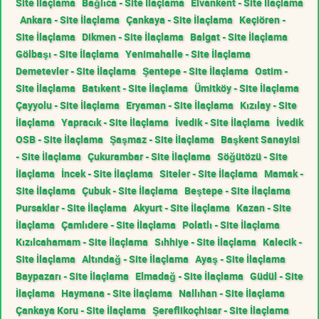
Site İlaçlama
Bağlıca - Site İlaçlama
Elvankent - Site İlaçlama
Ankara - Site İlaçlama
Çankaya - Site İlaçlama
Keçiören -
Site İlaçlama
Dikmen - Site İlaçlama
Balgat - Site İlaçlama
Gölbaşı - Site İlaçlama
Yenimahalle - Site İlaçlama
Demetevler - Site İlaçlama
Şentepe - Site İlaçlama
Ostim -
Site İlaçlama
Batıkent - Site İlaçlama
Ümitköy - Site İlaçlama
Çayyolu - Site İlaçlama
Eryaman - Site İlaçlama
Kızılay - Site
İlaçlama
Yapracık - Site İlaçlama
İvedik - Site İlaçlama
İvedik
OSB - Site İlaçlama
Şaşmaz - Site İlaçlama
Başkent Sanayisi
- Site İlaçlama
Çukurambar - Site İlaçlama
Söğütözü - Site
İlaçlama
İncek - Site İlaçlama
Siteler - Site İlaçlama
Mamak -
Site İlaçlama
Çubuk - Site İlaçlama
Beştepe - Site İlaçlama
Pursaklar - Site İlaçlama
Akyurt - Site İlaçlama
Kazan - Site
İlaçlama
Çamlıdere - Site İlaçlama
Polatlı - Site İlaçlama
Kızılcahamam - Site İlaçlama
Sıhhiye - Site İlaçlama
Kalecik -
Site İlaçlama
Altındağ - Site İlaçlama
Ayaş - Site İlaçlama
Baypazarı - Site İlaçlama
Elmadağ - Site İlaçlama
Güdül - Site
İlaçlama
Haymana - Site İlaçlama
Nallıhan - Site İlaçlama
Çankaya Koru - Site İlaçlama
Şereflikoçhisar - Site İlaçlama