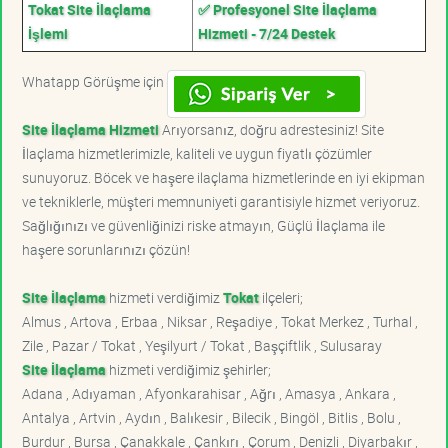
Tokat Site İlaçlama
✅ Profesyonel Site İlaçlama
İşlemi
Hizmeti - 7/24 Destek
Whatapp Görüşme için
Site İlaçlama Hizmeti
Arıyorsanız, doğru adrestesiniz! Site
İlaçlama hizmetlerimizle, kaliteli ve uygun fiyatlı çözümler
sunuyoruz. Böcek ve haşere ilaçlama hizmetlerinde en iyi ekipman
ve tekniklerle, müşteri memnuniyeti garantisiyle hizmet veriyoruz.
Sağlığınızı ve güvenliğinizi riske atmayın, Güçlü İlaçlama ile
haşere sorunlarınızı çözün!
Site İlaçlama
hizmeti verdiğimiz
Tokat
ilçeleri;
Almus , Artova , Erbaa , Niksar , Reşadiye , Tokat Merkez , Turhal ,
Zile , Pazar / Tokat , Yeşilyurt / Tokat , Başçiftlik , Sulusaray
Site İlaçlama
hizmeti verdiğimiz şehirler;
Adana , Adıyaman , Afyonkarahisar , Ağrı , Amasya , Ankara ,
Antalya , Artvin , Aydın , Balıkesir , Bilecik , Bingöl , Bitlis , Bolu ,
Burdur , Bursa , Çanakkale , Çankırı , Çorum , Denizli , Diyarbakır ,