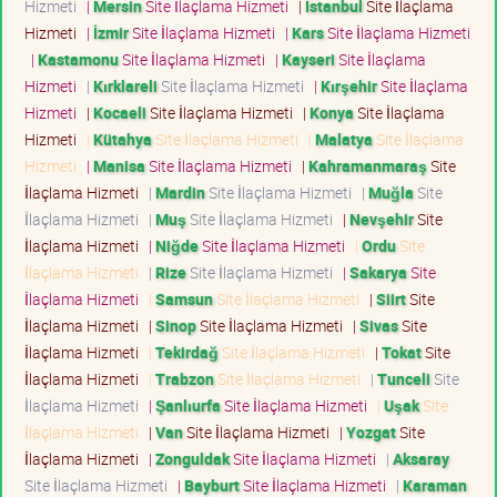
Hizmeti
|
Mersin
Site İlaçlama Hizmeti
|
İstanbul
Site İlaçlama
Hizmeti
|
İzmir
Site İlaçlama Hizmeti
|
Kars
Site İlaçlama Hizmeti
|
Kastamonu
Site İlaçlama Hizmeti
|
Kayseri
Site İlaçlama
Hizmeti
|
Kırklareli
Site İlaçlama Hizmeti
|
Kırşehir
Site İlaçlama
Hizmeti
|
Kocaeli
Site İlaçlama Hizmeti
|
Konya
Site İlaçlama
Hizmeti
|
Kütahya
Site İlaçlama Hizmeti
|
Malatya
Site İlaçlama
Hizmeti
|
Manisa
Site İlaçlama Hizmeti
|
Kahramanmaraş
Site
İlaçlama Hizmeti
|
Mardin
Site İlaçlama Hizmeti
|
Muğla
Site
İlaçlama Hizmeti
|
Muş
Site İlaçlama Hizmeti
|
Nevşehir
Site
İlaçlama Hizmeti
|
Niğde
Site İlaçlama Hizmeti
|
Ordu
Site
İlaçlama Hizmeti
|
Rize
Site İlaçlama Hizmeti
|
Sakarya
Site
İlaçlama Hizmeti
|
Samsun
Site İlaçlama Hizmeti
|
Siirt
Site
İlaçlama Hizmeti
|
Sinop
Site İlaçlama Hizmeti
|
Sivas
Site
İlaçlama Hizmeti
|
Tekirdağ
Site İlaçlama Hizmeti
|
Tokat
Site
İlaçlama Hizmeti
|
Trabzon
Site İlaçlama Hizmeti
|
Tunceli
Site
İlaçlama Hizmeti
|
Şanlıurfa
Site İlaçlama Hizmeti
|
Uşak
Site
İlaçlama Hizmeti
|
Van
Site İlaçlama Hizmeti
|
Yozgat
Site
İlaçlama Hizmeti
|
Zonguldak
Site İlaçlama Hizmeti
|
Aksaray
Site İlaçlama Hizmeti
|
Bayburt
Site İlaçlama Hizmeti
|
Karaman