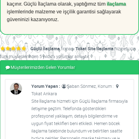
kaçınır. Güçlü İlaçlama olarak, yaptığımız tüm
ilaçlama
işlemlerinde malzeme ve işçilik garantisi sağlayarak
güveninizi kazanıyoruz.
Güçlü İlaçlama
firması
Tokat Site İlaçlama
hizmeti için
tüm müşterilerinden 5 yıldızlı yorumlar almıştır.
Müşterilerimizden Gelen Yorumlar
Yorum Yapan :
Şaban Sönmez, Konum :
Tokat Ankara
Site İlaçlama hizmeti için Güçlü İlaçlama firmasıyla
iletişime geçtim. Telefonda gösterdikleri
profesyonel yaklaşım, detaylı bilgilendirme ve
uygun fiyat teklifleri beni etkiledi. Hemen böcek
ilaçlama talebinde bulundum ve belirtilen saatte
hızlıca geldiler. Personelin maske takması ve iş