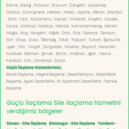
Edirne , Elazığ , Erzincan , Erzurum , Eskişehir , Gaziantep ,
Giresun , Gümüşhane , Hakkari , Hatay , Isparta , Mersin , İstanbul
, İzmir , Kars , Kastamonu , Kayseri , Kırklareli , Kırşehir , Kocaeli ,
Konya , Kütahya , Malatya , Manisa , Kahramanmaraş , Mardin ,
Muğla , Muş , Nevşehir , Niğde , Ordu , Rize , Sakarya , Samsun ,
Siirt , Sinop , Sivas , Tekirdağ , Tokat , Trabzon , Tunceli , Şanlıurfa ,
Uşak , Van , Yozgat , Zonguldak , Aksaray , Bayburt , Karaman ,
Kırıkkale , Batman , Şırnak , Bartın , Ardahan , Iğdır , Yalova ,
Karabük , Kilis , Osmaniye , Düzce
Güçlü İlaçlama Hizmetlerimiz;
Böcek İlaçlama , Haşere İlaçlama , Dezenfeksiyon , Dezenfekte
İlaçlama , İşyeri Dezenfekte , Ev Apartman Dezenfekte , Fabrika
İlaçlama
Güçlü İlaçlama Site İlaçlama hizmetini
verdiğimiz bölgeler
Sincan - Site İlaçlama
Etimesgut - Site İlaçlama
Yenikent -