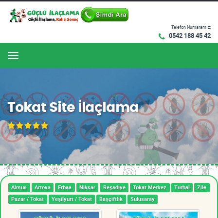
Telefon Numaramız:
0542 188 45 42
Menu
Tokat Site İlaçlama
Almus
Artova
Erbaa
Niksar
Reşadiye
Tokat Merkez
Turhal
Zile
Pazar / Tokat
Yeşilyurt / Tokat
Başçiftlik
Sulusaray