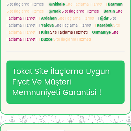
Site İlaçlama Hizmeti
|
Kırıkkale
Site İlaçlama Hizmeti
|
Batman
Site İlaçlama Hizmeti
|
Şırnak
Site İlaçlama Hizmeti
|
Bartın
Site
İlaçlama Hizmeti
|
Ardahan
Site İlaçlama Hizmeti
|
Iğdır
Site
İlaçlama Hizmeti
|
Yalova
Site İlaçlama Hizmeti
|
Karabük
Site
İlaçlama Hizmeti
|
Kilis
Site İlaçlama Hizmeti
|
Osmaniye
Site
İlaçlama Hizmeti
|
Düzce
Site İlaçlama Hizmeti
Tokat Site İlaçlama Uygun
Fiyat Ve Müşteri
Memnuniyeti Garantisi !