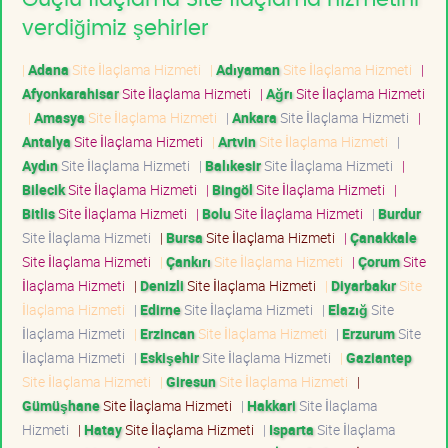
verdiğimiz şehirler
|
Adana
Site İlaçlama Hizmeti
|
Adıyaman
Site İlaçlama Hizmeti
|
Afyonkarahisar
Site İlaçlama Hizmeti
|
Ağrı
Site İlaçlama Hizmeti
|
Amasya
Site İlaçlama Hizmeti
|
Ankara
Site İlaçlama Hizmeti
|
Antalya
Site İlaçlama Hizmeti
|
Artvin
Site İlaçlama Hizmeti
|
Aydın
Site İlaçlama Hizmeti
|
Balıkesir
Site İlaçlama Hizmeti
|
Bilecik
Site İlaçlama Hizmeti
|
Bingöl
Site İlaçlama Hizmeti
|
Bitlis
Site İlaçlama Hizmeti
|
Bolu
Site İlaçlama Hizmeti
|
Burdur
Site İlaçlama Hizmeti
|
Bursa
Site İlaçlama Hizmeti
|
Çanakkale
Site İlaçlama Hizmeti
|
Çankırı
Site İlaçlama Hizmeti
|
Çorum
Site
İlaçlama Hizmeti
|
Denizli
Site İlaçlama Hizmeti
|
Diyarbakır
Site
İlaçlama Hizmeti
|
Edirne
Site İlaçlama Hizmeti
|
Elazığ
Site
İlaçlama Hizmeti
|
Erzincan
Site İlaçlama Hizmeti
|
Erzurum
Site
İlaçlama Hizmeti
|
Eskişehir
Site İlaçlama Hizmeti
|
Gaziantep
Site İlaçlama Hizmeti
|
Giresun
Site İlaçlama Hizmeti
|
Gümüşhane
Site İlaçlama Hizmeti
|
Hakkari
Site İlaçlama
Hizmeti
|
Hatay
Site İlaçlama Hizmeti
|
Isparta
Site İlaçlama