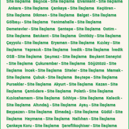
Site İlaçlama
Bağlıca - Site İlaçlama
Elvankent - Site İlaçlama
Ankara - Site İlaçlama
Çankaya - Site İlaçlama
Keçiören -
Site İlaçlama
Dikmen - Site İlaçlama
Balgat - Site İlaçlama
Gölbaşı - Site İlaçlama
Yenimahalle - Site İlaçlama
Demetevler - Site İlaçlama
Şentepe - Site İlaçlama
Ostim -
Site İlaçlama
Batıkent - Site İlaçlama
Ümitköy - Site İlaçlama
Çayyolu - Site İlaçlama
Eryaman - Site İlaçlama
Kızılay - Site
İlaçlama
Yapracık - Site İlaçlama
İvedik - Site İlaçlama
İvedik
OSB - Site İlaçlama
Şaşmaz - Site İlaçlama
Başkent Sanayisi
- Site İlaçlama
Çukurambar - Site İlaçlama
Söğütözü - Site
İlaçlama
İncek - Site İlaçlama
Siteler - Site İlaçlama
Mamak -
Site İlaçlama
Çubuk - Site İlaçlama
Beştepe - Site İlaçlama
Pursaklar - Site İlaçlama
Akyurt - Site İlaçlama
Kazan - Site
İlaçlama
Çamlıdere - Site İlaçlama
Polatlı - Site İlaçlama
Kızılcahamam - Site İlaçlama
Sıhhiye - Site İlaçlama
Kalecik -
Site İlaçlama
Altındağ - Site İlaçlama
Ayaş - Site İlaçlama
Baypazarı - Site İlaçlama
Elmadağ - Site İlaçlama
Güdül - Site
İlaçlama
Haymana - Site İlaçlama
Nallıhan - Site İlaçlama
Çankaya Koru - Site İlaçlama
Şereflikoçhisar - Site İlaçlama