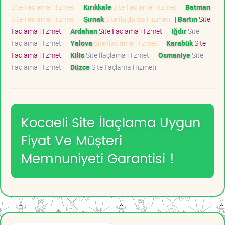
Site İlaçlama Hizmeti
|
Kırıkkale
Site İlaçlama Hizmeti
|
Batman
Site İlaçlama Hizmeti
|
Şırnak
Site İlaçlama Hizmeti
|
Bartın
Site
İlaçlama Hizmeti
|
Ardahan
Site İlaçlama Hizmeti
|
Iğdır
Site
İlaçlama Hizmeti
|
Yalova
Site İlaçlama Hizmeti
|
Karabük
Site
İlaçlama Hizmeti
|
Kilis
Site İlaçlama Hizmeti
|
Osmaniye
Site
İlaçlama Hizmeti
|
Düzce
Site İlaçlama Hizmeti
Kocaeli Site İlaçlama Uygun
Fiyat Ve Müşteri
Memnuniyeti Garantisi !