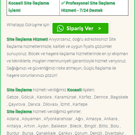
Kocaeli Site İlaçlama
✅ Profesyonel Site İlaçlama
İşlemi
Hizmeti - 7/24 Destek
Whatapp Görüşme için
Site İlaçlama Hizmeti
Arıyorsanız, doğru adrestesiniz! Site
İlaçlama hizmetlerimizle, kaliteli ve uygun fiyatlı çözümler
sunuyoruz. Böcek ve haşere ilaçlama hizmetlerinde en iyi ekipman
ve tekniklerle, müşteri memnuniyeti garantisiyle hizmet veriyoruz.
Sağlığınızı ve güvenliğinizi riske atmayın, Güçlü İlaçlama ile
haşere sorunlarınızı çözün!
Site İlaçlama
hizmeti verdiğimiz
Kocaeli
ilçeleri;
Gebze , Gölcük , Kandıra , Karamürsel , Körfez , Derince , Başiskele
, Çayırova , Darıca , Dilovası , İzmit , Kartepe
Site İlaçlama
hizmeti verdiğimiz şehirler;
Adana , Adıyaman , Afyonkarahisar , Ağrı , Amasya , Ankara ,
Antalya , Artvin , Aydın , Balıkesir , Bilecik , Bingöl , Bitlis , Bolu ,
Burdur , Bursa , Çanakkale , Çankırı , Çorum , Denizli , Diyarbakır ,