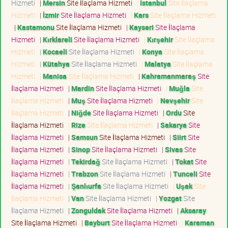
Hizmeti
|
Mersin
Site İlaçlama Hizmeti
|
İstanbul
Site İlaçlama
Hizmeti
|
İzmir
Site İlaçlama Hizmeti
|
Kars
Site İlaçlama Hizmeti
|
Kastamonu
Site İlaçlama Hizmeti
|
Kayseri
Site İlaçlama
Hizmeti
|
Kırklareli
Site İlaçlama Hizmeti
|
Kırşehir
Site İlaçlama
Hizmeti
|
Kocaeli
Site İlaçlama Hizmeti
|
Konya
Site İlaçlama
Hizmeti
|
Kütahya
Site İlaçlama Hizmeti
|
Malatya
Site İlaçlama
Hizmeti
|
Manisa
Site İlaçlama Hizmeti
|
Kahramanmaraş
Site
İlaçlama Hizmeti
|
Mardin
Site İlaçlama Hizmeti
|
Muğla
Site
İlaçlama Hizmeti
|
Muş
Site İlaçlama Hizmeti
|
Nevşehir
Site
İlaçlama Hizmeti
|
Niğde
Site İlaçlama Hizmeti
|
Ordu
Site
İlaçlama Hizmeti
|
Rize
Site İlaçlama Hizmeti
|
Sakarya
Site
İlaçlama Hizmeti
|
Samsun
Site İlaçlama Hizmeti
|
Siirt
Site
İlaçlama Hizmeti
|
Sinop
Site İlaçlama Hizmeti
|
Sivas
Site
İlaçlama Hizmeti
|
Tekirdağ
Site İlaçlama Hizmeti
|
Tokat
Site
İlaçlama Hizmeti
|
Trabzon
Site İlaçlama Hizmeti
|
Tunceli
Site
İlaçlama Hizmeti
|
Şanlıurfa
Site İlaçlama Hizmeti
|
Uşak
Site
İlaçlama Hizmeti
|
Van
Site İlaçlama Hizmeti
|
Yozgat
Site
İlaçlama Hizmeti
|
Zonguldak
Site İlaçlama Hizmeti
|
Aksaray
Site İlaçlama Hizmeti
|
Bayburt
Site İlaçlama Hizmeti
|
Karaman