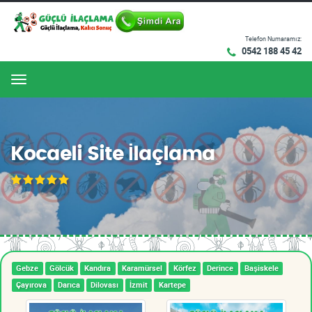
Telefon Numaramız:
0542 188 45 42
Menu
Kocaeli Site İlaçlama
Gebze
Gölcük
Kandıra
Karamürsel
Körfez
Derince
Başiskele
Çayırova
Darıca
Dilovası
İzmit
Kartepe