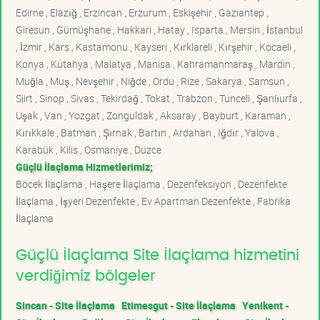
Edirne , Elazığ , Erzincan , Erzurum , Eskişehir , Gaziantep ,
Giresun , Gümüşhane , Hakkari , Hatay , Isparta , Mersin , İstanbul
, İzmir , Kars , Kastamonu , Kayseri , Kırklareli , Kırşehir , Kocaeli ,
Konya , Kütahya , Malatya , Manisa , Kahramanmaraş , Mardin ,
Muğla , Muş , Nevşehir , Niğde , Ordu , Rize , Sakarya , Samsun ,
Siirt , Sinop , Sivas , Tekirdağ , Tokat , Trabzon , Tunceli , Şanlıurfa ,
Uşak , Van , Yozgat , Zonguldak , Aksaray , Bayburt , Karaman ,
Kırıkkale , Batman , Şırnak , Bartın , Ardahan , Iğdır , Yalova ,
Karabük , Kilis , Osmaniye , Düzce
Güçlü İlaçlama Hizmetlerimiz;
Böcek İlaçlama , Haşere İlaçlama , Dezenfeksiyon , Dezenfekte
İlaçlama , İşyeri Dezenfekte , Ev Apartman Dezenfekte , Fabrika
İlaçlama
Güçlü İlaçlama Site İlaçlama hizmetini
verdiğimiz bölgeler
Sincan - Site İlaçlama
Etimesgut - Site İlaçlama
Yenikent -