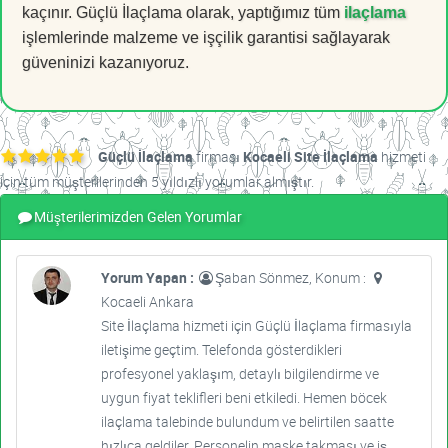
kaçınır. Güçlü İlaçlama olarak, yaptığımız tüm
ilaçlama
işlemlerinde malzeme ve işçilik garantisi sağlayarak
güveninizi kazanıyoruz.
Güçlü İlaçlama
firması
Kocaeli Site İlaçlama
hizmeti
için tüm müşterilerinden 5 yıldızlı yorumlar almıştır.
Müşterilerimizden Gelen Yorumlar
Yorum Yapan :
Şaban Sönmez, Konum :
Kocaeli Ankara
Site İlaçlama hizmeti için Güçlü İlaçlama firmasıyla
iletişime geçtim. Telefonda gösterdikleri
profesyonel yaklaşım, detaylı bilgilendirme ve
uygun fiyat teklifleri beni etkiledi. Hemen böcek
ilaçlama talebinde bulundum ve belirtilen saatte
hızlıca geldiler. Personelin maske takması ve iş