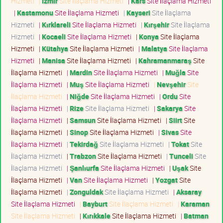
Hizmeti
|
İzmir
Site İlaçlama Hizmeti
|
Kars
Site İlaçlama Hizmeti
|
Kastamonu
Site İlaçlama Hizmeti
|
Kayseri
Site İlaçlama
Hizmeti
|
Kırklareli
Site İlaçlama Hizmeti
|
Kırşehir
Site İlaçlama
Hizmeti
|
Kocaeli
Site İlaçlama Hizmeti
|
Konya
Site İlaçlama
Hizmeti
|
Kütahya
Site İlaçlama Hizmeti
|
Malatya
Site İlaçlama
Hizmeti
|
Manisa
Site İlaçlama Hizmeti
|
Kahramanmaraş
Site
İlaçlama Hizmeti
|
Mardin
Site İlaçlama Hizmeti
|
Muğla
Site
İlaçlama Hizmeti
|
Muş
Site İlaçlama Hizmeti
|
Nevşehir
Site
İlaçlama Hizmeti
|
Niğde
Site İlaçlama Hizmeti
|
Ordu
Site
İlaçlama Hizmeti
|
Rize
Site İlaçlama Hizmeti
|
Sakarya
Site
İlaçlama Hizmeti
|
Samsun
Site İlaçlama Hizmeti
|
Siirt
Site
İlaçlama Hizmeti
|
Sinop
Site İlaçlama Hizmeti
|
Sivas
Site
İlaçlama Hizmeti
|
Tekirdağ
Site İlaçlama Hizmeti
|
Tokat
Site
İlaçlama Hizmeti
|
Trabzon
Site İlaçlama Hizmeti
|
Tunceli
Site
İlaçlama Hizmeti
|
Şanlıurfa
Site İlaçlama Hizmeti
|
Uşak
Site
İlaçlama Hizmeti
|
Van
Site İlaçlama Hizmeti
|
Yozgat
Site
İlaçlama Hizmeti
|
Zonguldak
Site İlaçlama Hizmeti
|
Aksaray
Site İlaçlama Hizmeti
|
Bayburt
Site İlaçlama Hizmeti
|
Karaman
Site İlaçlama Hizmeti
|
Kırıkkale
Site İlaçlama Hizmeti
|
Batman