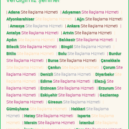
verdiğimiz şehirler
|
Adana
Site İlaçlama Hizmeti
|
Adıyaman
Site İlaçlama Hizmeti
|
Afyonkarahisar
Site İlaçlama Hizmeti
|
Ağrı
Site İlaçlama Hizmeti
|
Amasya
Site İlaçlama Hizmeti
|
Ankara
Site İlaçlama Hizmeti
|
Antalya
Site İlaçlama Hizmeti
|
Artvin
Site İlaçlama Hizmeti
|
Aydın
Site İlaçlama Hizmeti
|
Balıkesir
Site İlaçlama Hizmeti
|
Bilecik
Site İlaçlama Hizmeti
|
Bingöl
Site İlaçlama Hizmeti
|
Bitlis
Site İlaçlama Hizmeti
|
Bolu
Site İlaçlama Hizmeti
|
Burdur
Site İlaçlama Hizmeti
|
Bursa
Site İlaçlama Hizmeti
|
Çanakkale
Site İlaçlama Hizmeti
|
Çankırı
Site İlaçlama Hizmeti
|
Çorum
Site
İlaçlama Hizmeti
|
Denizli
Site İlaçlama Hizmeti
|
Diyarbakır
Site
İlaçlama Hizmeti
|
Edirne
Site İlaçlama Hizmeti
|
Elazığ
Site
İlaçlama Hizmeti
|
Erzincan
Site İlaçlama Hizmeti
|
Erzurum
Site
İlaçlama Hizmeti
|
Eskişehir
Site İlaçlama Hizmeti
|
Gaziantep
Site İlaçlama Hizmeti
|
Giresun
Site İlaçlama Hizmeti
|
Gümüşhane
Site İlaçlama Hizmeti
|
Hakkari
Site İlaçlama
Hizmeti
|
Hatay
Site İlaçlama Hizmeti
|
Isparta
Site İlaçlama
Hizmeti
|
Mersin
Site İlaçlama Hizmeti
|
İstanbul
Site İlaçlama