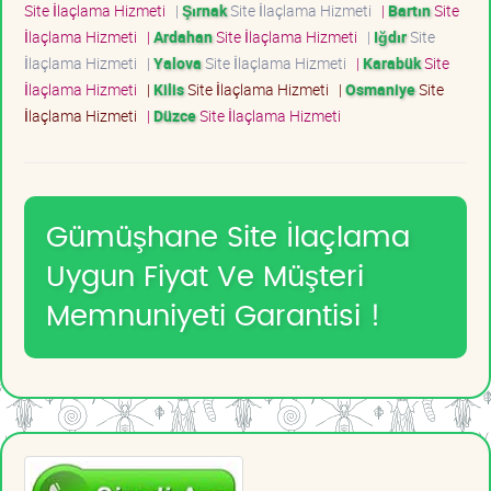
Site İlaçlama Hizmeti
|
Şırnak
Site İlaçlama Hizmeti
|
Bartın
Site
İlaçlama Hizmeti
|
Ardahan
Site İlaçlama Hizmeti
|
Iğdır
Site
İlaçlama Hizmeti
|
Yalova
Site İlaçlama Hizmeti
|
Karabük
Site
İlaçlama Hizmeti
|
Kilis
Site İlaçlama Hizmeti
|
Osmaniye
Site
İlaçlama Hizmeti
|
Düzce
Site İlaçlama Hizmeti
Gümüşhane Site İlaçlama
Uygun Fiyat Ve Müşteri
Memnuniyeti Garantisi !