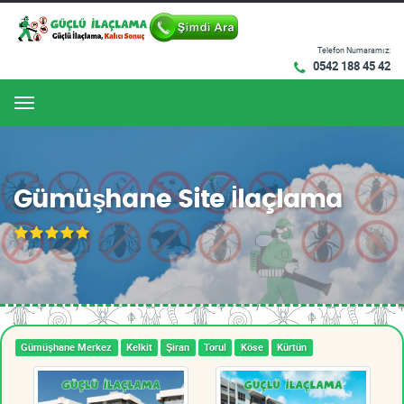
Telefon Numaramız:
0542 188 45 42
Menu
Gümüşhane Site İlaçlama
Gümüşhane Merkez
Kelkit
Şiran
Torul
Köse
Kürtün