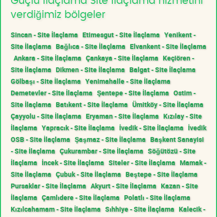
Güçlü İlaçlama Site İlaçlama hizmetini
verdiğimiz bölgeler
Sincan - Site İlaçlama
Etimesgut - Site İlaçlama
Yenikent -
Site İlaçlama
Bağlıca - Site İlaçlama
Elvankent - Site İlaçlama
Ankara - Site İlaçlama
Çankaya - Site İlaçlama
Keçiören -
Site İlaçlama
Dikmen - Site İlaçlama
Balgat - Site İlaçlama
Gölbaşı - Site İlaçlama
Yenimahalle - Site İlaçlama
Demetevler - Site İlaçlama
Şentepe - Site İlaçlama
Ostim -
Site İlaçlama
Batıkent - Site İlaçlama
Ümitköy - Site İlaçlama
Çayyolu - Site İlaçlama
Eryaman - Site İlaçlama
Kızılay - Site
İlaçlama
Yapracık - Site İlaçlama
İvedik - Site İlaçlama
İvedik
OSB - Site İlaçlama
Şaşmaz - Site İlaçlama
Başkent Sanayisi
- Site İlaçlama
Çukurambar - Site İlaçlama
Söğütözü - Site
İlaçlama
İncek - Site İlaçlama
Siteler - Site İlaçlama
Mamak -
Site İlaçlama
Çubuk - Site İlaçlama
Beştepe - Site İlaçlama
Pursaklar - Site İlaçlama
Akyurt - Site İlaçlama
Kazan - Site
İlaçlama
Çamlıdere - Site İlaçlama
Polatlı - Site İlaçlama
Kızılcahamam - Site İlaçlama
Sıhhiye - Site İlaçlama
Kalecik -