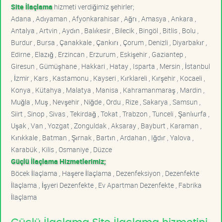
Site İlaçlama
hizmeti verdiğimiz şehirler;
Adana , Adıyaman , Afyonkarahisar , Ağrı , Amasya , Ankara ,
Antalya , Artvin , Aydın , Balıkesir , Bilecik , Bingöl , Bitlis , Bolu ,
Burdur , Bursa , Çanakkale , Çankırı , Çorum , Denizli , Diyarbakır ,
Edirne , Elazığ , Erzincan , Erzurum , Eskişehir , Gaziantep ,
Giresun , Gümüşhane , Hakkari , Hatay , Isparta , Mersin , İstanbul
, İzmir , Kars , Kastamonu , Kayseri , Kırklareli , Kırşehir , Kocaeli ,
Konya , Kütahya , Malatya , Manisa , Kahramanmaraş , Mardin ,
Muğla , Muş , Nevşehir , Niğde , Ordu , Rize , Sakarya , Samsun ,
Siirt , Sinop , Sivas , Tekirdağ , Tokat , Trabzon , Tunceli , Şanlıurfa ,
Uşak , Van , Yozgat , Zonguldak , Aksaray , Bayburt , Karaman ,
Kırıkkale , Batman , Şırnak , Bartın , Ardahan , Iğdır , Yalova ,
Karabük , Kilis , Osmaniye , Düzce
Güçlü İlaçlama Hizmetlerimiz;
Böcek İlaçlama , Haşere İlaçlama , Dezenfeksiyon , Dezenfekte
İlaçlama , İşyeri Dezenfekte , Ev Apartman Dezenfekte , Fabrika
İlaçlama