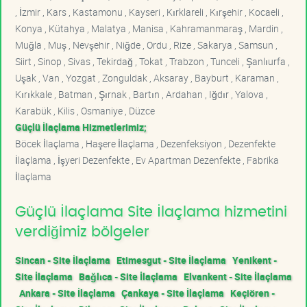
, İzmir , Kars , Kastamonu , Kayseri , Kırklareli , Kırşehir , Kocaeli ,
Konya , Kütahya , Malatya , Manisa , Kahramanmaraş , Mardin ,
Muğla , Muş , Nevşehir , Niğde , Ordu , Rize , Sakarya , Samsun ,
Siirt , Sinop , Sivas , Tekirdağ , Tokat , Trabzon , Tunceli , Şanlıurfa ,
Uşak , Van , Yozgat , Zonguldak , Aksaray , Bayburt , Karaman ,
Kırıkkale , Batman , Şırnak , Bartın , Ardahan , Iğdır , Yalova ,
Karabük , Kilis , Osmaniye , Düzce
Güçlü İlaçlama Hizmetlerimiz;
Böcek İlaçlama , Haşere İlaçlama , Dezenfeksiyon , Dezenfekte
İlaçlama , İşyeri Dezenfekte , Ev Apartman Dezenfekte , Fabrika
İlaçlama
Güçlü İlaçlama Site İlaçlama hizmetini
verdiğimiz bölgeler
Sincan - Site İlaçlama
Etimesgut - Site İlaçlama
Yenikent -
Site İlaçlama
Bağlıca - Site İlaçlama
Elvankent - Site İlaçlama
Ankara - Site İlaçlama
Çankaya - Site İlaçlama
Keçiören -