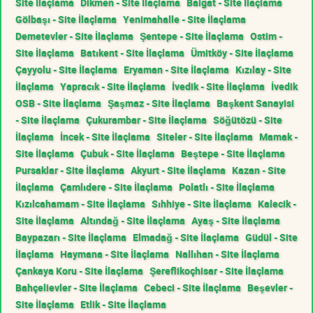
Site İlaçlama
Dikmen - Site İlaçlama
Balgat - Site İlaçlama
Gölbaşı - Site İlaçlama
Yenimahalle - Site İlaçlama
Demetevler - Site İlaçlama
Şentepe - Site İlaçlama
Ostim -
Site İlaçlama
Batıkent - Site İlaçlama
Ümitköy - Site İlaçlama
Çayyolu - Site İlaçlama
Eryaman - Site İlaçlama
Kızılay - Site
İlaçlama
Yapracık - Site İlaçlama
İvedik - Site İlaçlama
İvedik
OSB - Site İlaçlama
Şaşmaz - Site İlaçlama
Başkent Sanayisi
- Site İlaçlama
Çukurambar - Site İlaçlama
Söğütözü - Site
İlaçlama
İncek - Site İlaçlama
Siteler - Site İlaçlama
Mamak -
Site İlaçlama
Çubuk - Site İlaçlama
Beştepe - Site İlaçlama
Pursaklar - Site İlaçlama
Akyurt - Site İlaçlama
Kazan - Site
İlaçlama
Çamlıdere - Site İlaçlama
Polatlı - Site İlaçlama
Kızılcahamam - Site İlaçlama
Sıhhiye - Site İlaçlama
Kalecik -
Site İlaçlama
Altındağ - Site İlaçlama
Ayaş - Site İlaçlama
Baypazarı - Site İlaçlama
Elmadağ - Site İlaçlama
Güdül - Site
İlaçlama
Haymana - Site İlaçlama
Nallıhan - Site İlaçlama
Çankaya Koru - Site İlaçlama
Şereflikoçhisar - Site İlaçlama
Bahçelievler - Site İlaçlama
Cebeci - Site İlaçlama
Beşevler -
Site İlaçlama
Etlik - Site İlaçlama