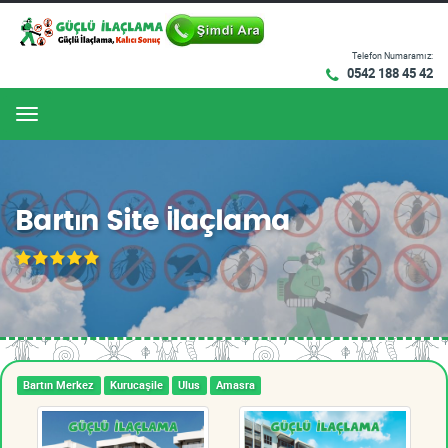
Telefon Numaramız:
0542 188 45 42
Menu
Bartın Site İlaçlama
Bartın Merkez
Kurucaşile
Ulus
Amasra