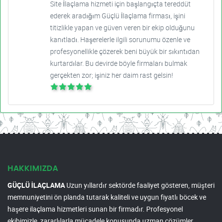
Site İlaçlama hizmeti için başlangıçta tereddüt
ederek aradığım Güçlü İlaçlama firması, işini
titizlikle yapan ve güven veren bir ekip olduğunu
kanıtladı. Haşerelerle ilgili sorunumu özenle ve
profesyonellikle çözerek beni büyük bir sıkıntıdan
kurtardılar. Bu devirde böyle firmaları bulmak
gerçekten zor; işiniz her daim rast gelsin!
HAKKIMIZDA
GÜÇLÜ İLAÇLAMA
Uzun yıllardır sektörde faaliyet gösteren, müşteri
memnuniyetini ön planda tutarak kaliteli ve uygun fiyatlı böcek ve
haşere ilaçlama hizmetleri sunan bir firmadır. Profesyonel
ekibimizle, zararlılarla mücadele konusunda uzman çözümler