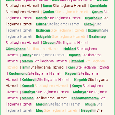
Site İlaçlama Hizmeti
|
Bursa
Site İlaçlama Hizmeti
|
Çanakkale
Site İlaçlama Hizmeti
|
Çankırı
Site İlaçlama Hizmeti
|
Çorum
Site
İlaçlama Hizmeti
|
Denizli
Site İlaçlama Hizmeti
|
Diyarbakır
Site
İlaçlama Hizmeti
|
Edirne
Site İlaçlama Hizmeti
|
Elazığ
Site
İlaçlama Hizmeti
|
Erzincan
Site İlaçlama Hizmeti
|
Erzurum
Site
İlaçlama Hizmeti
|
Eskişehir
Site İlaçlama Hizmeti
|
Gaziantep
Site İlaçlama Hizmeti
|
Giresun
Site İlaçlama Hizmeti
|
Gümüşhane
Site İlaçlama Hizmeti
|
Hakkari
Site İlaçlama
Hizmeti
|
Hatay
Site İlaçlama Hizmeti
|
Isparta
Site İlaçlama
Hizmeti
|
Mersin
Site İlaçlama Hizmeti
|
İstanbul
Site İlaçlama
Hizmeti
|
İzmir
Site İlaçlama Hizmeti
|
Kars
Site İlaçlama Hizmeti
|
Kastamonu
Site İlaçlama Hizmeti
|
Kayseri
Site İlaçlama
Hizmeti
|
Kırklareli
Site İlaçlama Hizmeti
|
Kırşehir
Site İlaçlama
Hizmeti
|
Kocaeli
Site İlaçlama Hizmeti
|
Konya
Site İlaçlama
Hizmeti
|
Kütahya
Site İlaçlama Hizmeti
|
Malatya
Site İlaçlama
Hizmeti
|
Manisa
Site İlaçlama Hizmeti
|
Kahramanmaraş
Site
İlaçlama Hizmeti
|
Mardin
Site İlaçlama Hizmeti
|
Muğla
Site
İlaçlama Hizmeti
|
Muş
Site İlaçlama Hizmeti
|
Nevşehir
Site