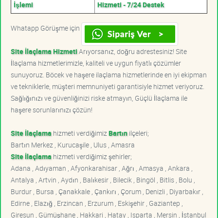
İşlemi
Hizmeti - 7/24 Destek
Whatapp Görüşme için
Site İlaçlama Hizmeti
Arıyorsanız, doğru adrestesiniz! Site
İlaçlama hizmetlerimizle, kaliteli ve uygun fiyatlı çözümler
sunuyoruz. Böcek ve haşere ilaçlama hizmetlerinde en iyi ekipman
ve tekniklerle, müşteri memnuniyeti garantisiyle hizmet veriyoruz.
Sağlığınızı ve güvenliğinizi riske atmayın, Güçlü İlaçlama ile
haşere sorunlarınızı çözün!
Site İlaçlama
hizmeti verdiğimiz
Bartın
ilçeleri;
Bartın Merkez , Kurucaşile , Ulus , Amasra
Site İlaçlama
hizmeti verdiğimiz şehirler;
Adana , Adıyaman , Afyonkarahisar , Ağrı , Amasya , Ankara ,
Antalya , Artvin , Aydın , Balıkesir , Bilecik , Bingöl , Bitlis , Bolu ,
Burdur , Bursa , Çanakkale , Çankırı , Çorum , Denizli , Diyarbakır ,
Edirne , Elazığ , Erzincan , Erzurum , Eskişehir , Gaziantep ,
Giresun , Gümüşhane , Hakkari , Hatay , Isparta , Mersin , İstanbul