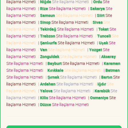
İlaçlama Hizmeti
|
Niğde
Site İlaçlama Hizmeti
|
Ordu
Site
İlaçlama Hizmeti
|
Rize
Site İlaçlama Hizmeti
|
Sakarya
Site
İlaçlama Hizmeti
|
Samsun
Site İlaçlama Hizmeti
|
Siirt
Site
İlaçlama Hizmeti
|
Sinop
Site İlaçlama Hizmeti
|
Sivas
Site
İlaçlama Hizmeti
|
Tekirdağ
Site İlaçlama Hizmeti
|
Tokat
Site
İlaçlama Hizmeti
|
Trabzon
Site İlaçlama Hizmeti
|
Tunceli
Site
İlaçlama Hizmeti
|
Şanlıurfa
Site İlaçlama Hizmeti
|
Uşak
Site
İlaçlama Hizmeti
|
Van
Site İlaçlama Hizmeti
|
Yozgat
Site
İlaçlama Hizmeti
|
Zonguldak
Site İlaçlama Hizmeti
|
Aksaray
Site İlaçlama Hizmeti
|
Bayburt
Site İlaçlama Hizmeti
|
Karaman
Site İlaçlama Hizmeti
|
Kırıkkale
Site İlaçlama Hizmeti
|
Batman
Site İlaçlama Hizmeti
|
Şırnak
Site İlaçlama Hizmeti
|
Bartın
Site
İlaçlama Hizmeti
|
Ardahan
Site İlaçlama Hizmeti
|
Iğdır
Site
İlaçlama Hizmeti
|
Yalova
Site İlaçlama Hizmeti
|
Karabük
Site
İlaçlama Hizmeti
|
Kilis
Site İlaçlama Hizmeti
|
Osmaniye
Site
İlaçlama Hizmeti
|
Düzce
Site İlaçlama Hizmeti