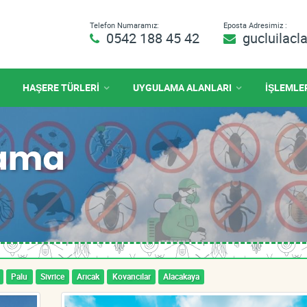
Telefon Numaramız:
Eposta Adresimiz :
0542 188 45 42
gucluilac
HAŞERE TÜRLERİ
UYGULAMA ALANLARI
İŞLEMLE
çlama
Palu
Sivrice
Arıcak
Kovancılar
Alacakaya