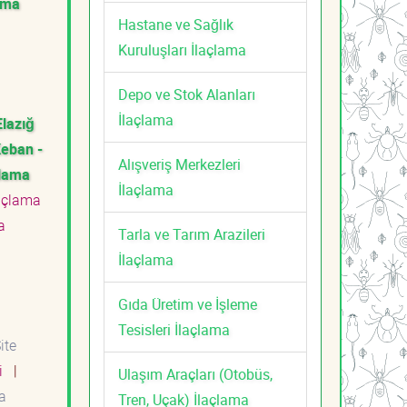
lama
Hastane ve Sağlık
Kuruluşları İlaçlama
Depo ve Stok Alanları
İlaçlama
Elazığ
Keban -
Alışveriş Merkezleri
çlama
İlaçlama
laçlama
a
Tarla ve Tarım Arazileri
İlaçlama
Gıda Üretim ve İşleme
Tesisleri İlaçlama
ite
ti
|
Ulaşım Araçları (Otobüs,
a
Tren, Uçak) İlaçlama