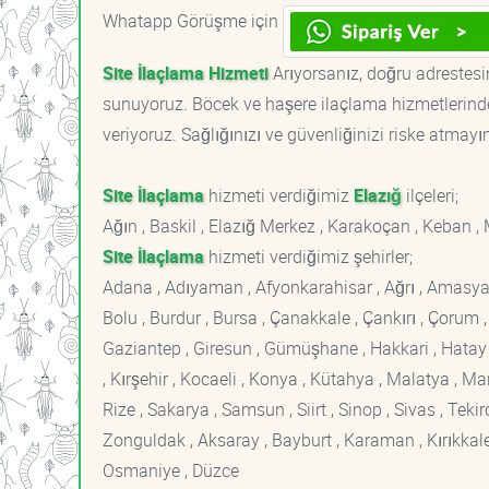
Whatapp Görüşme için
Site İlaçlama Hizmeti
Arıyorsanız, doğru adrestesin
sunuyoruz. Böcek ve haşere ilaçlama hizmetlerinde
veriyoruz. Sağlığınızı ve güvenliğinizi riske atmayı
Site İlaçlama
hizmeti verdiğimiz
Elazığ
ilçeleri;
Ağın , Baskil , Elazığ Merkez , Karakoçan , Keban , 
Site İlaçlama
hizmeti verdiğimiz şehirler;
Adana , Adıyaman , Afyonkarahisar , Ağrı , Amasya , An
Bolu , Burdur , Bursa , Çanakkale , Çankırı , Çorum , D
Gaziantep , Giresun , Gümüşhane , Hakkari , Hatay , I
, Kırşehir , Kocaeli , Konya , Kütahya , Malatya , 
Rize , Sakarya , Samsun , Siirt , Sinop , Sivas , Teki
Zonguldak , Aksaray , Bayburt , Karaman , Kırıkkale ,
Osmaniye , Düzce