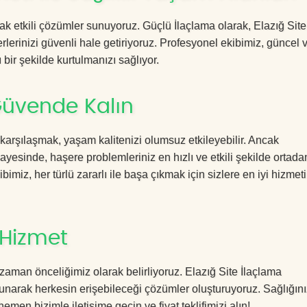
cak etkili çözümler sunuyoruz. Güçlü İlaçlama olarak, Elazığ Site
rlerinizi güvenli hale getiriyoruz. Profesyonel ekibimiz, güncel 
 bir şekilde kurtulmanızı sağlıyor.
 Güvende Kalın
 karşılaşmak, yaşam kalitenizi olumsuz etkileyebilir. Ancak
yesinde, haşere problemleriniz en hızlı ve etkili şekilde ortada
imiz, her türlü zararlı ile başa çıkmak için sizlere en iyi hizmeti
 Hizmet
zaman önceliğimiz olarak belirliyoruz. Elazığ Site İlaçlama
sunarak herkesin erişebileceği çözümler oluşturuyoruz. Sağlığını
hemen bizimle iletişime geçin ve fiyat teklifimizi alın!