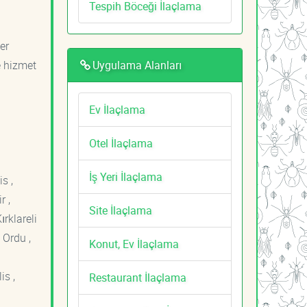
Tespih Böceği İlaçlama
er
Uygulama Alanları
e hizmet
Ev İlaçlama
Otel İlaçlama
İş Yeri İlaçlama
s ,
r ,
Site İlaçlama
ırklareli
 Ordu ,
Konut, Ev İlaçlama
is ,
Restaurant İlaçlama