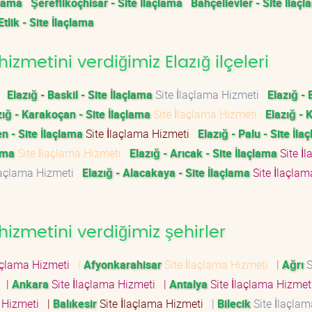
çlama
Şereflikoçhisar - Site İlaçlama
Bahçelievler - Site İlaç
Etlik - Site İlaçlama
zmetini verdiğimiz Elazığ ilçeleri
i
Elazığ - Baskil - Site İlaçlama
Site İlaçlama Hizmeti
Elazığ - 
zığ - Karakoçan - Site İlaçlama
Site İlaçlama Hizmeti
Elazığ - 
n - Site İlaçlama
Site İlaçlama Hizmeti
Elazığ - Palu - Site İla
lama
Site İlaçlama Hizmeti
Elazığ - Arıcak - Site İlaçlama
Site İ
laçlama Hizmeti
Elazığ - Alacakaya - Site İlaçlama
Site İlaçlam
izmetini verdiğimiz şehirler
laçlama Hizmeti
|
Afyonkarahisar
Site İlaçlama Hizmeti
|
Ağrı
S
i
|
Ankara
Site İlaçlama Hizmeti
|
Antalya
Site İlaçlama Hizme
a Hizmeti
|
Balıkesir
Site İlaçlama Hizmeti
|
Bilecik
Site İlaçlam