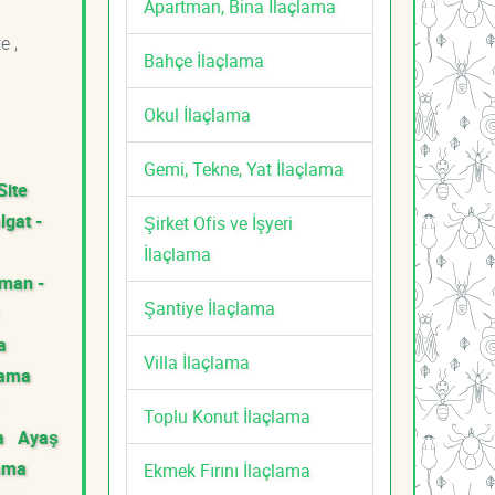
Apartman, Bina İlaçlama
e ,
Bahçe İlaçlama
Okul İlaçlama
Gemi, Tekne, Yat İlaçlama
Site
lgat -
Şirket Ofis ve İşyeri
İlaçlama
man -
Şantiye İlaçlama
a
Villa İlaçlama
lama
Toplu Konut İlaçlama
a
Ayaş
lama
Ekmek Fırını İlaçlama