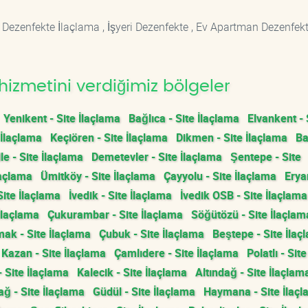
 Dezenfekte İlaçlama , İşyeri Dezenfekte , Ev Apartman Dezenfekt
hizmetini verdiğimiz bölgeler
Yenikent - Site İlaçlama
Bağlıca - Site İlaçlama
Elvankent - 
 İlaçlama
Keçiören - Site İlaçlama
Dikmen - Site İlaçlama
Ba
e - Site İlaçlama
Demetevler - Site İlaçlama
Şentepe - Site
laçlama
Ümitköy - Site İlaçlama
Çayyolu - Site İlaçlama
Erya
Site İlaçlama
İvedik - Site İlaçlama
İvedik OSB - Site İlaçlama
İlaçlama
Çukurambar - Site İlaçlama
Söğütözü - Site İlaçlam
ak - Site İlaçlama
Çubuk - Site İlaçlama
Beştepe - Site İlaç
Kazan - Site İlaçlama
Çamlıdere - Site İlaçlama
Polatlı - Site
- Site İlaçlama
Kalecik - Site İlaçlama
Altındağ - Site İlaçlam
ğ - Site İlaçlama
Güdül - Site İlaçlama
Haymana - Site İlaç