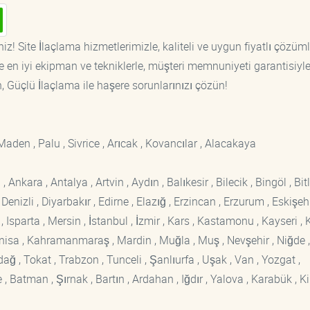
iz! Site İlaçlama hizmetlerimizle, kaliteli ve uygun fiyatlı çözüml
 en iyi ekipman ve tekniklerle, müşteri memnuniyeti garantisiyl
n, Güçlü İlaçlama ile haşere sorunlarınızı çözün!
Maden , Palu , Sivrice , Arıcak , Kovancılar , Alacakaya
kara , Antalya , Artvin , Aydın , Balıkesir , Bilecik , Bingöl , Bitli
enizli , Diyarbakır , Edirne , Elazığ , Erzincan , Erzurum , Eskişehi
sparta , Mersin , İstanbul , İzmir , Kars , Kastamonu , Kayseri , K
Manisa , Kahramanmaraş , Mardin , Muğla , Muş , Nevşehir , Niğde ,
rdağ , Tokat , Trabzon , Tunceli , Şanlıurfa , Uşak , Van , Yozgat ,
 Batman , Şırnak , Bartın , Ardahan , Iğdır , Yalova , Karabük , Kil