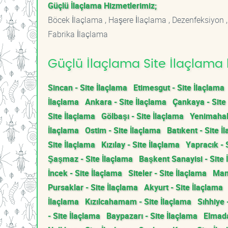
Güçlü İlaçlama Hizmetlerimiz;
Böcek İlaçlama , Haşere İlaçlama , Dezenfeksiyon ,
Fabrika İlaçlama
Güçlü İlaçlama Site İlaçlama 
Sincan - Site İlaçlama
Etimesgut - Site İlaçlama
İlaçlama
Ankara - Site İlaçlama
Çankaya - Site
Site İlaçlama
Gölbaşı - Site İlaçlama
Yenimahall
İlaçlama
Ostim - Site İlaçlama
Batıkent - Site İ
Site İlaçlama
Kızılay - Site İlaçlama
Yapracık - 
Şaşmaz - Site İlaçlama
Başkent Sanayisi - Site 
İncek - Site İlaçlama
Siteler - Site İlaçlama
Mam
Pursaklar - Site İlaçlama
Akyurt - Site İlaçlama
İlaçlama
Kızılcahamam - Site İlaçlama
Sıhhiye 
- Site İlaçlama
Baypazarı - Site İlaçlama
Elmada