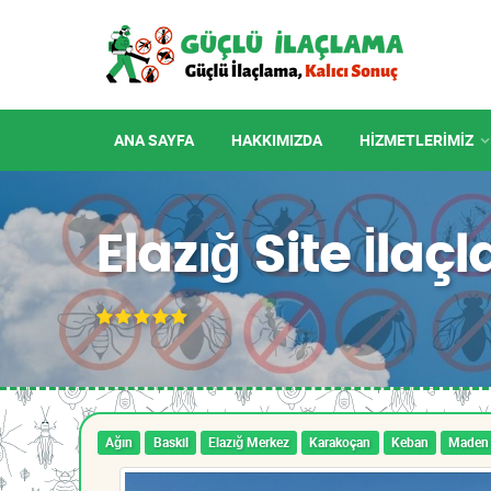
ANA SAYFA
HAKKIMIZDA
HIZMETLERIMIZ
Elazığ Site İla
Ağın
Baskil
Elazığ Merkez
Karakoçan
Keban
Maden