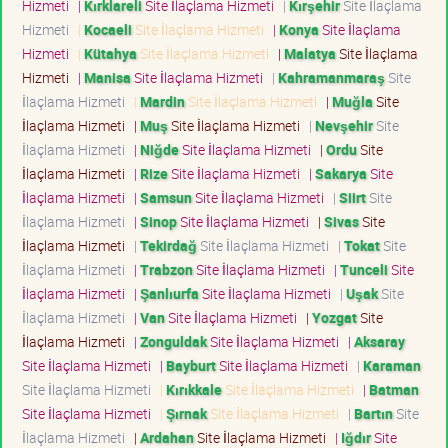
Hizmeti
|
Kırklareli
Site İlaçlama Hizmeti
|
Kırşehir
Site İlaçlama
Hizmeti
|
Kocaeli
Site İlaçlama Hizmeti
|
Konya
Site İlaçlama
Hizmeti
|
Kütahya
Site İlaçlama Hizmeti
|
Malatya
Site İlaçlama
Hizmeti
|
Manisa
Site İlaçlama Hizmeti
|
Kahramanmaraş
Site
İlaçlama Hizmeti
|
Mardin
Site İlaçlama Hizmeti
|
Muğla
Site
İlaçlama Hizmeti
|
Muş
Site İlaçlama Hizmeti
|
Nevşehir
Site
İlaçlama Hizmeti
|
Niğde
Site İlaçlama Hizmeti
|
Ordu
Site
İlaçlama Hizmeti
|
Rize
Site İlaçlama Hizmeti
|
Sakarya
Site
İlaçlama Hizmeti
|
Samsun
Site İlaçlama Hizmeti
|
Siirt
Site
İlaçlama Hizmeti
|
Sinop
Site İlaçlama Hizmeti
|
Sivas
Site
İlaçlama Hizmeti
|
Tekirdağ
Site İlaçlama Hizmeti
|
Tokat
Site
İlaçlama Hizmeti
|
Trabzon
Site İlaçlama Hizmeti
|
Tunceli
Site
İlaçlama Hizmeti
|
Şanlıurfa
Site İlaçlama Hizmeti
|
Uşak
Site
İlaçlama Hizmeti
|
Van
Site İlaçlama Hizmeti
|
Yozgat
Site
İlaçlama Hizmeti
|
Zonguldak
Site İlaçlama Hizmeti
|
Aksaray
Site İlaçlama Hizmeti
|
Bayburt
Site İlaçlama Hizmeti
|
Karaman
Site İlaçlama Hizmeti
|
Kırıkkale
Site İlaçlama Hizmeti
|
Batman
Site İlaçlama Hizmeti
|
Şırnak
Site İlaçlama Hizmeti
|
Bartın
Site
İlaçlama Hizmeti
|
Ardahan
Site İlaçlama Hizmeti
|
Iğdır
Site