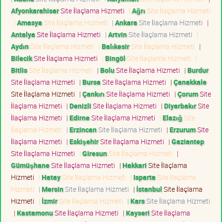
Afyonkarahisar
Site İlaçlama Hizmeti
|
Ağrı
Site İlaçlama Hizmeti
|
Amasya
Site İlaçlama Hizmeti
|
Ankara
Site İlaçlama Hizmeti
|
Antalya
Site İlaçlama Hizmeti
|
Artvin
Site İlaçlama Hizmeti
|
Aydın
Site İlaçlama Hizmeti
|
Balıkesir
Site İlaçlama Hizmeti
|
Bilecik
Site İlaçlama Hizmeti
|
Bingöl
Site İlaçlama Hizmeti
|
Bitlis
Site İlaçlama Hizmeti
|
Bolu
Site İlaçlama Hizmeti
|
Burdur
Site İlaçlama Hizmeti
|
Bursa
Site İlaçlama Hizmeti
|
Çanakkale
Site İlaçlama Hizmeti
|
Çankırı
Site İlaçlama Hizmeti
|
Çorum
Site
İlaçlama Hizmeti
|
Denizli
Site İlaçlama Hizmeti
|
Diyarbakır
Site
İlaçlama Hizmeti
|
Edirne
Site İlaçlama Hizmeti
|
Elazığ
Site
İlaçlama Hizmeti
|
Erzincan
Site İlaçlama Hizmeti
|
Erzurum
Site
İlaçlama Hizmeti
|
Eskişehir
Site İlaçlama Hizmeti
|
Gaziantep
Site İlaçlama Hizmeti
|
Giresun
Site İlaçlama Hizmeti
|
Gümüşhane
Site İlaçlama Hizmeti
|
Hakkari
Site İlaçlama
Hizmeti
|
Hatay
Site İlaçlama Hizmeti
|
Isparta
Site İlaçlama
Hizmeti
|
Mersin
Site İlaçlama Hizmeti
|
İstanbul
Site İlaçlama
Hizmeti
|
İzmir
Site İlaçlama Hizmeti
|
Kars
Site İlaçlama Hizmeti
|
Kastamonu
Site İlaçlama Hizmeti
|
Kayseri
Site İlaçlama