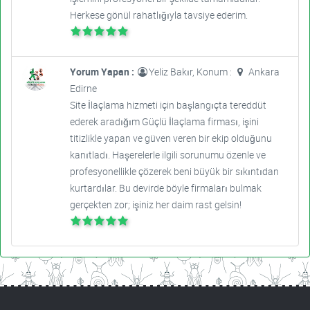
Herkese gönül rahatlığıyla tavsiye ederim.
Yorum Yapan :
Yeliz Bakır, Konum :
Ankara
Edirne
Site İlaçlama hizmeti için başlangıçta tereddüt
ederek aradığım Güçlü İlaçlama firması, işini
titizlikle yapan ve güven veren bir ekip olduğunu
kanıtladı. Haşerelerle ilgili sorunumu özenle ve
profesyonellikle çözerek beni büyük bir sıkıntıdan
kurtardılar. Bu devirde böyle firmaları bulmak
gerçekten zor; işiniz her daim rast gelsin!