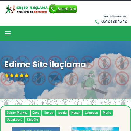
Telefon Numaramız:
0542 188 45 42
Menu
Edirne Site İlaçlama
Edirne Merkez
Enez
Havsa
İpsala
Keşan
Lalapaşa
Meriç
Uzunköprü
Süloğlu