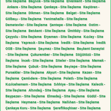
Site İlaçlama
Bağlıca - Site İlaçlama
Elvankent - Site İlaçlama
Ankara - Site İlaçlama
Çankaya - Site İlaçlama
Keçiören -
Site İlaçlama
Dikmen - Site İlaçlama
Balgat - Site İlaçlama
Gölbaşı - Site İlaçlama
Yenimahalle - Site İlaçlama
Demetevler - Site İlaçlama
Şentepe - Site İlaçlama
Ostim -
Site İlaçlama
Batıkent - Site İlaçlama
Ümitköy - Site İlaçlama
Çayyolu - Site İlaçlama
Eryaman - Site İlaçlama
Kızılay - Site
İlaçlama
Yapracık - Site İlaçlama
İvedik - Site İlaçlama
İvedik
OSB - Site İlaçlama
Şaşmaz - Site İlaçlama
Başkent Sanayisi
- Site İlaçlama
Çukurambar - Site İlaçlama
Söğütözü - Site
İlaçlama
İncek - Site İlaçlama
Siteler - Site İlaçlama
Mamak -
Site İlaçlama
Çubuk - Site İlaçlama
Beştepe - Site İlaçlama
Pursaklar - Site İlaçlama
Akyurt - Site İlaçlama
Kazan - Site
İlaçlama
Çamlıdere - Site İlaçlama
Polatlı - Site İlaçlama
Kızılcahamam - Site İlaçlama
Sıhhiye - Site İlaçlama
Kalecik -
Site İlaçlama
Altındağ - Site İlaçlama
Ayaş - Site İlaçlama
Baypazarı - Site İlaçlama
Elmadağ - Site İlaçlama
Güdül - Site
İlaçlama
Haymana - Site İlaçlama
Nallıhan - Site İlaçlama
Çankaya Koru - Site İlaçlama
Şereflikoçhisar - Site İlaçlama