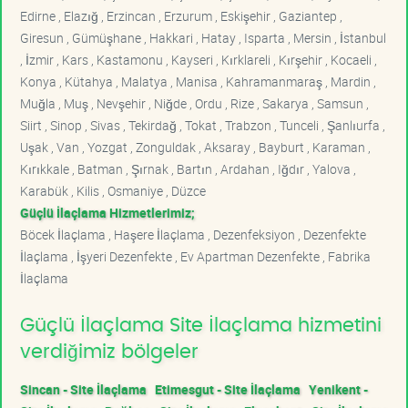
Edirne , Elazığ , Erzincan , Erzurum , Eskişehir , Gaziantep ,
Giresun , Gümüşhane , Hakkari , Hatay , Isparta , Mersin , İstanbul
, İzmir , Kars , Kastamonu , Kayseri , Kırklareli , Kırşehir , Kocaeli ,
Konya , Kütahya , Malatya , Manisa , Kahramanmaraş , Mardin ,
Muğla , Muş , Nevşehir , Niğde , Ordu , Rize , Sakarya , Samsun ,
Siirt , Sinop , Sivas , Tekirdağ , Tokat , Trabzon , Tunceli , Şanlıurfa ,
Uşak , Van , Yozgat , Zonguldak , Aksaray , Bayburt , Karaman ,
Kırıkkale , Batman , Şırnak , Bartın , Ardahan , Iğdır , Yalova ,
Karabük , Kilis , Osmaniye , Düzce
Güçlü İlaçlama Hizmetlerimiz;
Böcek İlaçlama , Haşere İlaçlama , Dezenfeksiyon , Dezenfekte
İlaçlama , İşyeri Dezenfekte , Ev Apartman Dezenfekte , Fabrika
İlaçlama
Güçlü İlaçlama Site İlaçlama hizmetini
verdiğimiz bölgeler
Sincan - Site İlaçlama
Etimesgut - Site İlaçlama
Yenikent -