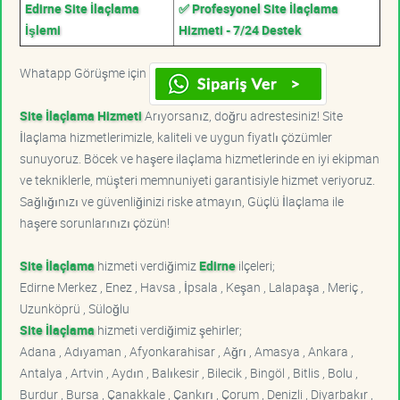
Edirne Site İlaçlama
✅ Profesyonel Site İlaçlama
İşlemi
Hizmeti - 7/24 Destek
Whatapp Görüşme için
Site İlaçlama Hizmeti
Arıyorsanız, doğru adrestesiniz! Site
İlaçlama hizmetlerimizle, kaliteli ve uygun fiyatlı çözümler
sunuyoruz. Böcek ve haşere ilaçlama hizmetlerinde en iyi ekipman
ve tekniklerle, müşteri memnuniyeti garantisiyle hizmet veriyoruz.
Sağlığınızı ve güvenliğinizi riske atmayın, Güçlü İlaçlama ile
haşere sorunlarınızı çözün!
Site İlaçlama
hizmeti verdiğimiz
Edirne
ilçeleri;
Edirne Merkez , Enez , Havsa , İpsala , Keşan , Lalapaşa , Meriç ,
Uzunköprü , Süloğlu
Site İlaçlama
hizmeti verdiğimiz şehirler;
Adana , Adıyaman , Afyonkarahisar , Ağrı , Amasya , Ankara ,
Antalya , Artvin , Aydın , Balıkesir , Bilecik , Bingöl , Bitlis , Bolu ,
Burdur , Bursa , Çanakkale , Çankırı , Çorum , Denizli , Diyarbakır ,