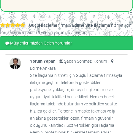
Güçlü İlaçlama
firması
Edirne Site İlaçlama
hizmeti için
tüm müşterilerinden 5 yıldızlı yorumlar almıştır.
Müşterilerimizden Gelen Yorumlar
Yorum Yapan :
Şaban Sönmez, Konum :
Edirne Ankara
Site İlaçlama hizmeti için Güçlü İlaçlama firmasıyla
iletişime geçtim. Telefonda gösterdikleri
profesyonel yaklaşım, detaylı bilgilendirme ve
uygun fiyat teklifleri beni etkiledi. Hemen böcek
ilaçlama talebinde bulundum ve belirtilen saatte
hızlıca geldiler. Personelin maske takması ve iş
ahlakına gösterdikleri özen, firmanın güvenilir
olduğunu kanıtladı. Söz verdikleri gibi ilaçlama
işlemini profesyonel bir şekilde tamamladılar.