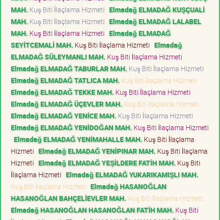
MAH.
Kuş Biti İlaçlama Hizmeti
Elmadağ ELMADAĞ KUŞÇUALİ
MAH.
Kuş Biti İlaçlama Hizmeti
Elmadağ ELMADAĞ LALABEL
MAH.
Kuş Biti İlaçlama Hizmeti
Elmadağ ELMADAĞ
SEYİTCEMALİ MAH.
Kuş Biti İlaçlama Hizmeti
Elmadağ
ELMADAĞ SÜLEYMANLI MAH.
Kuş Biti İlaçlama Hizmeti
Elmadağ ELMADAĞ TABURLAR MAH.
Kuş Biti İlaçlama Hizmeti
Elmadağ ELMADAĞ TATLICA MAH.
Kuş Biti İlaçlama Hizmeti
Elmadağ ELMADAĞ TEKKE MAH.
Kuş Biti İlaçlama Hizmeti
Elmadağ ELMADAĞ ÜÇEVLER MAH.
Kuş Biti İlaçlama Hizmeti
Elmadağ ELMADAĞ YENİCE MAH.
Kuş Biti İlaçlama Hizmeti
Elmadağ ELMADAĞ YENİDOĞAN MAH.
Kuş Biti İlaçlama Hizmeti
Elmadağ ELMADAĞ YENİMAHALLE MAH.
Kuş Biti İlaçlama
Hizmeti
Elmadağ ELMADAĞ YENİPINAR MAH.
Kuş Biti İlaçlama
Hizmeti
Elmadağ ELMADAĞ YEŞİLDERE FATİH MAH.
Kuş Biti
İlaçlama Hizmeti
Elmadağ ELMADAĞ YUKARIKAMIŞLI MAH.
Kuş Biti İlaçlama Hizmeti
Elmadağ HASANOĞLAN
HASANOĞLAN BAHÇELİEVLER MAH.
Kuş Biti İlaçlama Hizmeti
Elmadağ HASANOĞLAN HASANOĞLAN FATİH MAH.
Kuş Biti