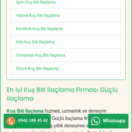
Iğdır Kuş Biti İlaçlama
Yalova Kuş Biti İlaçlama
Karabük Kuş Biti İlaçlama
Kilis Kuş Biti İlaçlama
Osmaniye Kuş Biti İlaçlama
Düzce Kuş Biti İlaçlama
En İyi Kuş Biti İlaçlama Firması Güçlü
İlaçlama
Kuş Biti İlaçlama
hizmeti, uzmanlık ve deneyim
gerektiren bir alandır. Güçlü İlaçlama firmamız,
0542 188 45 42
Whatsapp
bünyesinde en az beş yıllık deneyime sahip, sertifikalı