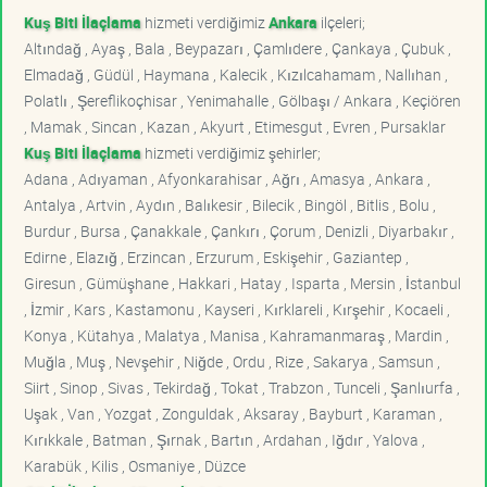
Kuş Biti İlaçlama
hizmeti verdiğimiz
Ankara
ilçeleri;
Altındağ , Ayaş , Bala , Beypazarı , Çamlıdere , Çankaya , Çubuk ,
Elmadağ , Güdül , Haymana , Kalecik , Kızılcahamam , Nallıhan ,
Polatlı , Şereflikoçhisar , Yenimahalle , Gölbaşı / Ankara , Keçiören
, Mamak , Sincan , Kazan , Akyurt , Etimesgut , Evren , Pursaklar
Kuş Biti İlaçlama
hizmeti verdiğimiz şehirler;
Adana , Adıyaman , Afyonkarahisar , Ağrı , Amasya , Ankara ,
Antalya , Artvin , Aydın , Balıkesir , Bilecik , Bingöl , Bitlis , Bolu ,
Burdur , Bursa , Çanakkale , Çankırı , Çorum , Denizli , Diyarbakır ,
Edirne , Elazığ , Erzincan , Erzurum , Eskişehir , Gaziantep ,
Giresun , Gümüşhane , Hakkari , Hatay , Isparta , Mersin , İstanbul
, İzmir , Kars , Kastamonu , Kayseri , Kırklareli , Kırşehir , Kocaeli ,
Konya , Kütahya , Malatya , Manisa , Kahramanmaraş , Mardin ,
Muğla , Muş , Nevşehir , Niğde , Ordu , Rize , Sakarya , Samsun ,
Siirt , Sinop , Sivas , Tekirdağ , Tokat , Trabzon , Tunceli , Şanlıurfa ,
Uşak , Van , Yozgat , Zonguldak , Aksaray , Bayburt , Karaman ,
Kırıkkale , Batman , Şırnak , Bartın , Ardahan , Iğdır , Yalova ,
Karabük , Kilis , Osmaniye , Düzce