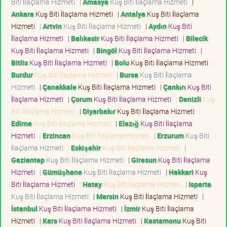
Biti İlaçlama Hizmeti
|
Amasya
Kuş Biti İlaçlama Hizmeti
|
Ankara
Kuş Biti İlaçlama Hizmeti
|
Antalya
Kuş Biti İlaçlama
Hizmeti
|
Artvin
Kuş Biti İlaçlama Hizmeti
|
Aydın
Kuş Biti
İlaçlama Hizmeti
|
Balıkesir
Kuş Biti İlaçlama Hizmeti
|
Bilecik
Kuş Biti İlaçlama Hizmeti
|
Bingöl
Kuş Biti İlaçlama Hizmeti
|
Bitlis
Kuş Biti İlaçlama Hizmeti
|
Bolu
Kuş Biti İlaçlama Hizmeti
|
Burdur
Kuş Biti İlaçlama Hizmeti
|
Bursa
Kuş Biti İlaçlama
Hizmeti
|
Çanakkale
Kuş Biti İlaçlama Hizmeti
|
Çankırı
Kuş Biti
İlaçlama Hizmeti
|
Çorum
Kuş Biti İlaçlama Hizmeti
|
Denizli
Kuş
Biti İlaçlama Hizmeti
|
Diyarbakır
Kuş Biti İlaçlama Hizmeti
|
Edirne
Kuş Biti İlaçlama Hizmeti
|
Elazığ
Kuş Biti İlaçlama
Hizmeti
|
Erzincan
Kuş Biti İlaçlama Hizmeti
|
Erzurum
Kuş Biti
İlaçlama Hizmeti
|
Eskişehir
Kuş Biti İlaçlama Hizmeti
|
Gaziantep
Kuş Biti İlaçlama Hizmeti
|
Giresun
Kuş Biti İlaçlama
Hizmeti
|
Gümüşhane
Kuş Biti İlaçlama Hizmeti
|
Hakkari
Kuş
Biti İlaçlama Hizmeti
|
Hatay
Kuş Biti İlaçlama Hizmeti
|
Isparta
Kuş Biti İlaçlama Hizmeti
|
Mersin
Kuş Biti İlaçlama Hizmeti
|
İstanbul
Kuş Biti İlaçlama Hizmeti
|
İzmir
Kuş Biti İlaçlama
Hizmeti
|
Kars
Kuş Biti İlaçlama Hizmeti
|
Kastamonu
Kuş Biti