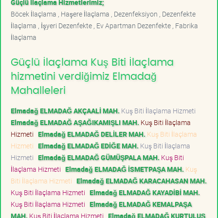
Güçlü İlaçlama Hizmetlerimiz;
Böcek İlaçlama , Haşere İlaçlama , Dezenfeksiyon , Dezenfekte
İlaçlama , İşyeri Dezenfekte , Ev Apartman Dezenfekte , Fabrika
İlaçlama
Güçlü İlaçlama Kuş Biti İlaçlama
hizmetini verdiğimiz Elmadağ
Mahalleleri
Elmadağ ELMADAĞ AKÇAALİ MAH.
Kuş Biti İlaçlama Hizmeti
Elmadağ ELMADAĞ AŞAĞIKAMIŞLI MAH.
Kuş Biti İlaçlama
Hizmeti
Elmadağ ELMADAĞ DELİLER MAH.
Kuş Biti İlaçlama
Hizmeti
Elmadağ ELMADAĞ EDİĞE MAH.
Kuş Biti İlaçlama
Hizmeti
Elmadağ ELMADAĞ GÜMÜŞPALA MAH.
Kuş Biti
İlaçlama Hizmeti
Elmadağ ELMADAĞ İSMETPAŞA MAH.
Kuş
Biti İlaçlama Hizmeti
Elmadağ ELMADAĞ KARACAHASAN MAH.
Kuş Biti İlaçlama Hizmeti
Elmadağ ELMADAĞ KAYADİBİ MAH.
Kuş Biti İlaçlama Hizmeti
Elmadağ ELMADAĞ KEMALPAŞA
MAH.
Kuş Biti İlaçlama Hizmeti
Elmadağ ELMADAĞ KURTULUŞ