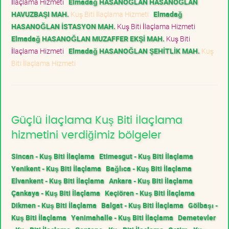
İlaçlama Hizmeti
Elmadağ HASANOĞLAN HASANOĞLAN
HAVUZBAŞI MAH.
Kuş Biti İlaçlama Hizmeti
Elmadağ
HASANOĞLAN İSTASYON MAH.
Kuş Biti İlaçlama Hizmeti
Elmadağ HASANOĞLAN MUZAFFER EKŞİ MAH.
Kuş Biti
İlaçlama Hizmeti
Elmadağ HASANOĞLAN ŞEHİTLİK MAH.
Kuş
Biti İlaçlama Hizmeti
Güçlü İlaçlama Kuş Biti İlaçlama
hizmetini verdiğimiz bölgeler
Sincan - Kuş Biti İlaçlama
Etimesgut - Kuş Biti İlaçlama
Yenikent - Kuş Biti İlaçlama
Bağlıca - Kuş Biti İlaçlama
Elvankent - Kuş Biti İlaçlama
Ankara - Kuş Biti İlaçlama
Çankaya - Kuş Biti İlaçlama
Keçiören - Kuş Biti İlaçlama
Dikmen - Kuş Biti İlaçlama
Balgat - Kuş Biti İlaçlama
Gölbaşı -
Kuş Biti İlaçlama
Yenimahalle - Kuş Biti İlaçlama
Demetevler