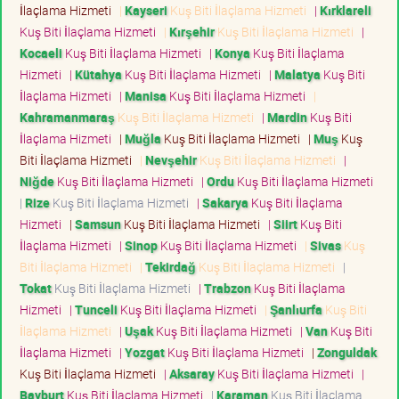
İlaçlama Hizmeti
|
Kayseri
Kuş Biti İlaçlama Hizmeti
|
Kırklareli
Kuş Biti İlaçlama Hizmeti
|
Kırşehir
Kuş Biti İlaçlama Hizmeti
|
Kocaeli
Kuş Biti İlaçlama Hizmeti
|
Konya
Kuş Biti İlaçlama
Hizmeti
|
Kütahya
Kuş Biti İlaçlama Hizmeti
|
Malatya
Kuş Biti
İlaçlama Hizmeti
|
Manisa
Kuş Biti İlaçlama Hizmeti
|
Kahramanmaraş
Kuş Biti İlaçlama Hizmeti
|
Mardin
Kuş Biti
İlaçlama Hizmeti
|
Muğla
Kuş Biti İlaçlama Hizmeti
|
Muş
Kuş
Biti İlaçlama Hizmeti
|
Nevşehir
Kuş Biti İlaçlama Hizmeti
|
Niğde
Kuş Biti İlaçlama Hizmeti
|
Ordu
Kuş Biti İlaçlama Hizmeti
|
Rize
Kuş Biti İlaçlama Hizmeti
|
Sakarya
Kuş Biti İlaçlama
Hizmeti
|
Samsun
Kuş Biti İlaçlama Hizmeti
|
Siirt
Kuş Biti
İlaçlama Hizmeti
|
Sinop
Kuş Biti İlaçlama Hizmeti
|
Sivas
Kuş
Biti İlaçlama Hizmeti
|
Tekirdağ
Kuş Biti İlaçlama Hizmeti
|
Tokat
Kuş Biti İlaçlama Hizmeti
|
Trabzon
Kuş Biti İlaçlama
Hizmeti
|
Tunceli
Kuş Biti İlaçlama Hizmeti
|
Şanlıurfa
Kuş Biti
İlaçlama Hizmeti
|
Uşak
Kuş Biti İlaçlama Hizmeti
|
Van
Kuş Biti
İlaçlama Hizmeti
|
Yozgat
Kuş Biti İlaçlama Hizmeti
|
Zonguldak
Kuş Biti İlaçlama Hizmeti
|
Aksaray
Kuş Biti İlaçlama Hizmeti
|
Bayburt
Kuş Biti İlaçlama Hizmeti
|
Karaman
Kuş Biti İlaçlama