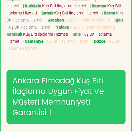
Hizmeti
|
Kırıkkale
Kuş Biti İlaçlama Hizmeti
|
Batman
Kuş Biti
İlaçlama Hizmeti
|
Şırnak
Kuş Biti İlaçlama Hizmeti
|
Bartın
Kuş
Biti İlaçlama Hizmeti
|
Ardahan
Kuş Biti İlaçlama Hizmeti
|
Iğdır
Kuş Biti İlaçlama Hizmeti
|
Yalova
Kuş Biti İlaçlama Hizmeti
|
Karabük
Kuş Biti İlaçlama Hizmeti
|
Kilis
Kuş Biti İlaçlama
Hizmeti
|
Osmaniye
Kuş Biti İlaçlama Hizmeti
|
Düzce
Kuş Biti
İlaçlama Hizmeti
Ankara Elmadağ Kuş Biti
İlaçlama Uygun Fiyat Ve
Müşteri Memnuniyeti
Garantisi !