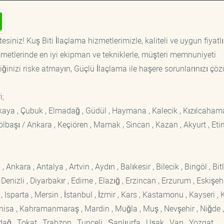
siniz! Kuş Biti İlaçlama hizmetlerimizle, kaliteli ve uygun fiyatlı
etlerinde en iyi ekipman ve tekniklerle, müşteri memnuniyeti
iğinizi riske atmayın, Güçlü İlaçlama ile haşere sorunlarınızı çöz
i;
ankaya , Çubuk , Elmadağ , Güdül , Haymana , Kalecik , Kızılcaham
 Gölbaşı / Ankara , Keçiören , Mamak , Sincan , Kazan , Akyurt , Eti
kara , Antalya , Artvin , Aydın , Balıkesir , Bilecik , Bingöl , Bitli
enizli , Diyarbakır , Edirne , Elazığ , Erzincan , Erzurum , Eskişehi
sparta , Mersin , İstanbul , İzmir , Kars , Kastamonu , Kayseri , K
Manisa , Kahramanmaraş , Mardin , Muğla , Muş , Nevşehir , Niğde ,
rdağ , Tokat , Trabzon , Tunceli , Şanlıurfa , Uşak , Van , Yozgat ,