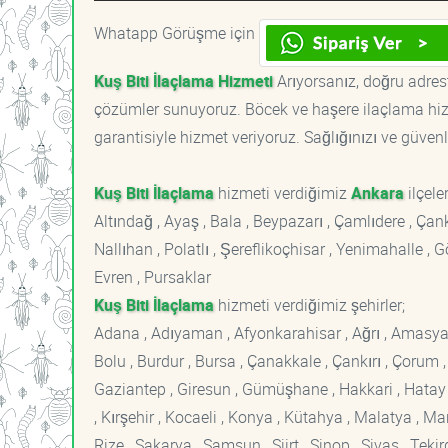
Whatapp Görüşme için
Kuş Biti İlaçlama Hizmeti
Arıyorsanız, doğru adreste
çözümler sunuyoruz. Böcek ve haşere ilaçlama hizm
garantisiyle hizmet veriyoruz. Sağlığınızı ve güvenl
Kuş Biti İlaçlama
hizmeti verdiğimiz
Ankara
ilçeler
Altındağ , Ayaş , Bala , Beypazarı , Çamlıdere , Ç
Nallıhan , Polatlı , Şereflikoçhisar , Yenimahalle ,
Evren , Pursaklar
Kuş Biti İlaçlama
hizmeti verdiğimiz şehirler;
Adana , Adıyaman , Afyonkarahisar , Ağrı , Amasya , An
Bolu , Burdur , Bursa , Çanakkale , Çankırı , Çorum , D
Gaziantep , Giresun , Gümüşhane , Hakkari , Hatay , I
, Kırşehir , Kocaeli , Konya , Kütahya , Malatya , 
Rize , Sakarya , Samsun , Siirt , Sinop , Sivas , Teki