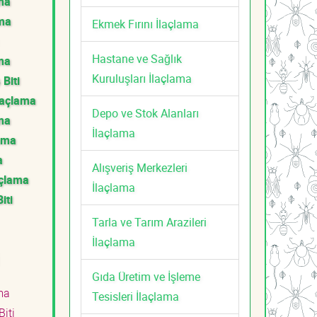
ama
ama
Ekmek Fırını İlaçlama
Hastane ve Sağlık
ama
Kuruluşları İlaçlama
 Biti
İlaçlama
Depo ve Stok Alanları
ama
İlaçlama
lama
a
Alışveriş Merkezleri
açlama
İlaçlama
iti
Tarla ve Tarım Arazileri
İlaçlama
Gıda Üretim ve İşleme
ma
Tesisleri İlaçlama
iti