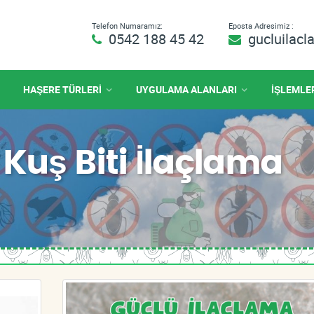
Telefon Numaramız:
Eposta Adresimiz :
0542 188 45 42
gucluilac
HAŞERE TÜRLERİ
UYGULAMA ALANLARI
İŞLEMLE
Kuş Biti İlaçlama