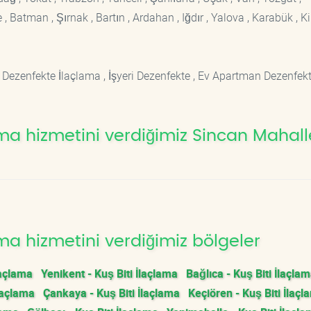
 Batman , Şırnak , Bartın , Ardahan , Iğdır , Yalova , Karabük , Kil
 Dezenfekte İlaçlama , İşyeri Dezenfekte , Ev Apartman Dezenfekt
ma hizmetini verdiğimiz Sincan Mahalle
ma hizmetini verdiğimiz bölgeler
laçlama
Yenikent - Kuş Biti İlaçlama
Bağlıca - Kuş Biti İlaçla
laçlama
Çankaya - Kuş Biti İlaçlama
Keçiören - Kuş Biti İlaçl