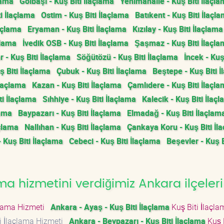
lama
Gölbaşı - Kuş Biti İlaçlama
Yenimahalle - Kuş Biti İlaçl
i İlaçlama
Ostim - Kuş Biti İlaçlama
Batıkent - Kuş Biti İlaçl
laçlama
Eryaman - Kuş Biti İlaçlama
Kızılay - Kuş Biti İlaçlama
çlama
İvedik OSB - Kuş Biti İlaçlama
Şaşmaz - Kuş Biti İlaçl
- Kuş Biti İlaçlama
Söğütözü - Kuş Biti İlaçlama
İncek - Kuş
 Biti İlaçlama
Çubuk - Kuş Biti İlaçlama
Beştepe - Kuş Biti 
İlaçlama
Kazan - Kuş Biti İlaçlama
Çamlıdere - Kuş Biti İlaçl
i İlaçlama
Sıhhiye - Kuş Biti İlaçlama
Kalecik - Kuş Biti İlaç
lama
Baypazarı - Kuş Biti İlaçlama
Elmadağ - Kuş Biti İlaçlam
çlama
Nallıhan - Kuş Biti İlaçlama
Çankaya Koru - Kuş Biti İl
- Kuş Biti İlaçlama
Cebeci - Kuş Biti İlaçlama
Beşevler - Kuş B
ma hizmetini verdiğimiz Ankara ilçeleri
çlama Hizmeti
Ankara - Ayaş - Kuş Biti İlaçlama
Kuş Biti İlaçla
i İlaçlama Hizmeti
Ankara - Beypazarı - Kuş Biti İlaçlama
Kuş B