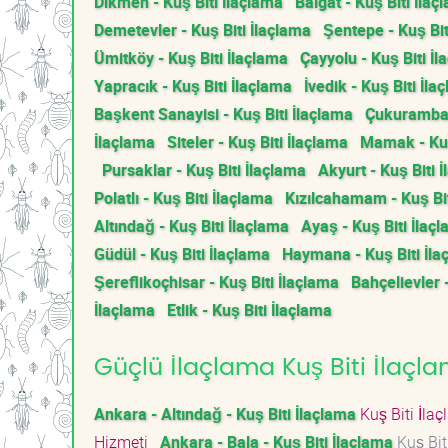
Dikmen - Kuş Biti İlaçlama
Balgat - Kuş Biti İlaç
Demetevler - Kuş Biti İlaçlama
Şentepe - Kuş Bit
Ümitköy - Kuş Biti İlaçlama
Çayyolu - Kuş Biti İ
Yapracık - Kuş Biti İlaçlama
İvedik - Kuş Biti İla
Başkent Sanayisi - Kuş Biti İlaçlama
Çukurambar 
İlaçlama
Siteler - Kuş Biti İlaçlama
Mamak - Kuş
Pursaklar - Kuş Biti İlaçlama
Akyurt - Kuş Biti 
Polatlı - Kuş Biti İlaçlama
Kızılcahamam - Kuş Bit
Altındağ - Kuş Biti İlaçlama
Ayaş - Kuş Biti İlaç
Güdül - Kuş Biti İlaçlama
Haymana - Kuş Biti İla
Şereflikoçhisar - Kuş Biti İlaçlama
Bahçelievler 
İlaçlama
Etlik - Kuş Biti İlaçlama
Güçlü İlaçlama Kuş Biti İlaçla
Ankara - Altındağ - Kuş Biti İlaçlama
Kuş Biti İla
Hizmeti
Ankara - Bala - Kuş Biti İlaçlama
Kuş Bit