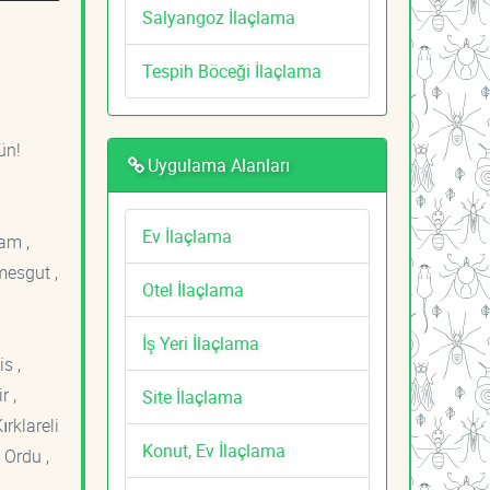
Salyangoz İlaçlama
Tespih Böceği İlaçlama
ün!
Uygulama Alanları
Ev İlaçlama
am ,
mesgut ,
Otel İlaçlama
İş Yeri İlaçlama
s ,
r ,
Site İlaçlama
ırklareli
Konut, Ev İlaçlama
 Ordu ,