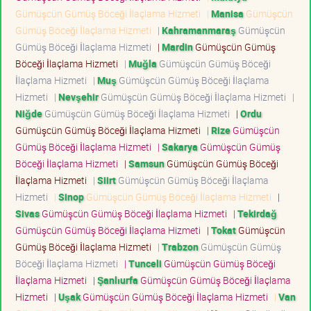
Gümüşcün Gümüş Böceği İlaçlama Hizmeti
|
Manisa
Gümüşcün
Gümüş Böceği İlaçlama Hizmeti
|
Kahramanmaraş
Gümüşcün
Gümüş Böceği İlaçlama Hizmeti
|
Mardin
Gümüşcün Gümüş
Böceği İlaçlama Hizmeti
|
Muğla
Gümüşcün Gümüş Böceği
İlaçlama Hizmeti
|
Muş
Gümüşcün Gümüş Böceği İlaçlama
Hizmeti
|
Nevşehir
Gümüşcün Gümüş Böceği İlaçlama Hizmeti
|
Niğde
Gümüşcün Gümüş Böceği İlaçlama Hizmeti
|
Ordu
Gümüşcün Gümüş Böceği İlaçlama Hizmeti
|
Rize
Gümüşcün
Gümüş Böceği İlaçlama Hizmeti
|
Sakarya
Gümüşcün Gümüş
Böceği İlaçlama Hizmeti
|
Samsun
Gümüşcün Gümüş Böceği
İlaçlama Hizmeti
|
Siirt
Gümüşcün Gümüş Böceği İlaçlama
Hizmeti
|
Sinop
Gümüşcün Gümüş Böceği İlaçlama Hizmeti
|
Sivas
Gümüşcün Gümüş Böceği İlaçlama Hizmeti
|
Tekirdağ
Gümüşcün Gümüş Böceği İlaçlama Hizmeti
|
Tokat
Gümüşcün
Gümüş Böceği İlaçlama Hizmeti
|
Trabzon
Gümüşcün Gümüş
Böceği İlaçlama Hizmeti
|
Tunceli
Gümüşcün Gümüş Böceği
İlaçlama Hizmeti
|
Şanlıurfa
Gümüşcün Gümüş Böceği İlaçlama
Hizmeti
|
Uşak
Gümüşcün Gümüş Böceği İlaçlama Hizmeti
|
Van