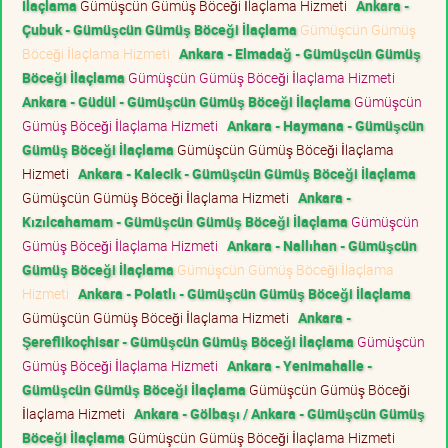
İlaçlama
Gümüşcün Gümüş Böceği İlaçlama Hizmeti
Ankara -
Çubuk - Gümüşcün Gümüş Böceği İlaçlama
Gümüşcün Gümüş
Böceği İlaçlama Hizmeti
Ankara - Elmadağ - Gümüşcün Gümüş
Böceği İlaçlama
Gümüşcün Gümüş Böceği İlaçlama Hizmeti
Ankara - Güdül - Gümüşcün Gümüş Böceği İlaçlama
Gümüşcün
Gümüş Böceği İlaçlama Hizmeti
Ankara - Haymana - Gümüşcün
Gümüş Böceği İlaçlama
Gümüşcün Gümüş Böceği İlaçlama
Hizmeti
Ankara - Kalecik - Gümüşcün Gümüş Böceği İlaçlama
Gümüşcün Gümüş Böceği İlaçlama Hizmeti
Ankara -
Kızılcahamam - Gümüşcün Gümüş Böceği İlaçlama
Gümüşcün
Gümüş Böceği İlaçlama Hizmeti
Ankara - Nallıhan - Gümüşcün
Gümüş Böceği İlaçlama
Gümüşcün Gümüş Böceği İlaçlama
Hizmeti
Ankara - Polatlı - Gümüşcün Gümüş Böceği İlaçlama
Gümüşcün Gümüş Böceği İlaçlama Hizmeti
Ankara -
Şereflikoçhisar - Gümüşcün Gümüş Böceği İlaçlama
Gümüşcün
Gümüş Böceği İlaçlama Hizmeti
Ankara - Yenimahalle -
Gümüşcün Gümüş Böceği İlaçlama
Gümüşcün Gümüş Böceği
İlaçlama Hizmeti
Ankara - Gölbaşı / Ankara - Gümüşcün Gümüş
Böceği İlaçlama
Gümüşcün Gümüş Böceği İlaçlama Hizmeti