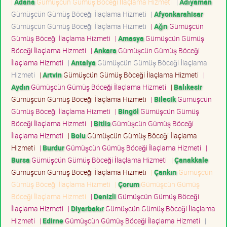
|
Adana
Gümüşcün Gümüş Böceği İlaçlama Hizmeti
|
Adıyaman
Gümüşcün Gümüş Böceği İlaçlama Hizmeti
|
Afyonkarahisar
Gümüşcün Gümüş Böceği İlaçlama Hizmeti
|
Ağrı
Gümüşcün
Gümüş Böceği İlaçlama Hizmeti
|
Amasya
Gümüşcün Gümüş
Böceği İlaçlama Hizmeti
|
Ankara
Gümüşcün Gümüş Böceği
İlaçlama Hizmeti
|
Antalya
Gümüşcün Gümüş Böceği İlaçlama
Hizmeti
|
Artvin
Gümüşcün Gümüş Böceği İlaçlama Hizmeti
|
Aydın
Gümüşcün Gümüş Böceği İlaçlama Hizmeti
|
Balıkesir
Gümüşcün Gümüş Böceği İlaçlama Hizmeti
|
Bilecik
Gümüşcün
Gümüş Böceği İlaçlama Hizmeti
|
Bingöl
Gümüşcün Gümüş
Böceği İlaçlama Hizmeti
|
Bitlis
Gümüşcün Gümüş Böceği
İlaçlama Hizmeti
|
Bolu
Gümüşcün Gümüş Böceği İlaçlama
Hizmeti
|
Burdur
Gümüşcün Gümüş Böceği İlaçlama Hizmeti
|
Bursa
Gümüşcün Gümüş Böceği İlaçlama Hizmeti
|
Çanakkale
Gümüşcün Gümüş Böceği İlaçlama Hizmeti
|
Çankırı
Gümüşcün
Gümüş Böceği İlaçlama Hizmeti
|
Çorum
Gümüşcün Gümüş
Böceği İlaçlama Hizmeti
|
Denizli
Gümüşcün Gümüş Böceği
İlaçlama Hizmeti
|
Diyarbakır
Gümüşcün Gümüş Böceği İlaçlama
Hizmeti
|
Edirne
Gümüşcün Gümüş Böceği İlaçlama Hizmeti
|