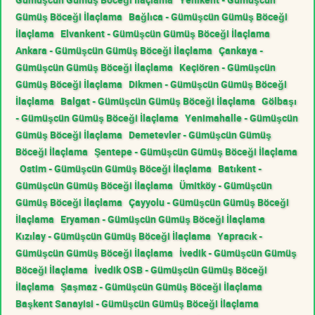
Gümüş Böceği İlaçlama
Bağlıca - Gümüşcün Gümüş Böceği
İlaçlama
Elvankent - Gümüşcün Gümüş Böceği İlaçlama
Ankara - Gümüşcün Gümüş Böceği İlaçlama
Çankaya -
Gümüşcün Gümüş Böceği İlaçlama
Keçiören - Gümüşcün
Gümüş Böceği İlaçlama
Dikmen - Gümüşcün Gümüş Böceği
İlaçlama
Balgat - Gümüşcün Gümüş Böceği İlaçlama
Gölbaşı
- Gümüşcün Gümüş Böceği İlaçlama
Yenimahalle - Gümüşcün
Gümüş Böceği İlaçlama
Demetevler - Gümüşcün Gümüş
Böceği İlaçlama
Şentepe - Gümüşcün Gümüş Böceği İlaçlama
Ostim - Gümüşcün Gümüş Böceği İlaçlama
Batıkent -
Gümüşcün Gümüş Böceği İlaçlama
Ümitköy - Gümüşcün
Gümüş Böceği İlaçlama
Çayyolu - Gümüşcün Gümüş Böceği
İlaçlama
Eryaman - Gümüşcün Gümüş Böceği İlaçlama
Kızılay - Gümüşcün Gümüş Böceği İlaçlama
Yapracık -
Gümüşcün Gümüş Böceği İlaçlama
İvedik - Gümüşcün Gümüş
Böceği İlaçlama
İvedik OSB - Gümüşcün Gümüş Böceği
İlaçlama
Şaşmaz - Gümüşcün Gümüş Böceği İlaçlama
Başkent Sanayisi - Gümüşcün Gümüş Böceği İlaçlama