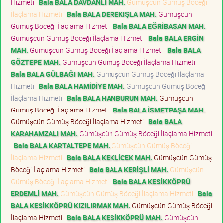
Hizmeti
Bala BALA DAVDANLI MAH.
Gümüşcün Gümüş Böceği
İlaçlama Hizmeti
Bala BALA DEREKIŞLA MAH.
Gümüşcün
Gümüş Böceği İlaçlama Hizmeti
Bala BALA EĞRİBASAN MAH.
Gümüşcün Gümüş Böceği İlaçlama Hizmeti
Bala BALA ERGİN
MAH.
Gümüşcün Gümüş Böceği İlaçlama Hizmeti
Bala BALA
GÖZTEPE MAH.
Gümüşcün Gümüş Böceği İlaçlama Hizmeti
Bala BALA GÜLBAĞI MAH.
Gümüşcün Gümüş Böceği İlaçlama
Hizmeti
Bala BALA HAMİDİYE MAH.
Gümüşcün Gümüş Böceği
İlaçlama Hizmeti
Bala BALA HANBURUN MAH.
Gümüşcün
Gümüş Böceği İlaçlama Hizmeti
Bala BALA İSMETPAŞA MAH.
Gümüşcün Gümüş Böceği İlaçlama Hizmeti
Bala BALA
KARAHAMZALI MAH.
Gümüşcün Gümüş Böceği İlaçlama Hizmeti
Bala BALA KARTALTEPE MAH.
Gümüşcün Gümüş Böceği
İlaçlama Hizmeti
Bala BALA KEKLİCEK MAH.
Gümüşcün Gümüş
Böceği İlaçlama Hizmeti
Bala BALA KERİŞLİ MAH.
Gümüşcün
Gümüş Böceği İlaçlama Hizmeti
Bala BALA KESİKKÖPRÜ
ERDEMLİ MAH.
Gümüşcün Gümüş Böceği İlaçlama Hizmeti
Bala
BALA KESİKKÖPRÜ KIZILIRMAK MAH.
Gümüşcün Gümüş Böceği
İlaçlama Hizmeti
Bala BALA KESİKKÖPRÜ MAH.
Gümüşcün