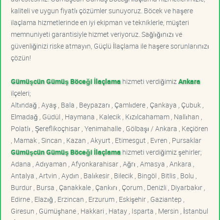
kaliteli ve uygun fiyatlı çözümler sunuyoruz. Böcek ve haşere
ilaçlama hizmetlerinde en iyi ekipman ve tekniklerle, müşteri
memnuniyeti garantisiyle hizmet veriyoruz. Sağlığınızı ve
güvenliğinizi riske atmayın, Güçlü İlaçlama ile haşere sorunlarınızı
çözün!
Gümüşcün Gümüş Böceği İlaçlama
hizmeti verdiğimiz
Ankara
ilçeleri;
Altındağ , Ayaş , Bala , Beypazarı , Çamlıdere , Çankaya , Çubuk ,
Elmadağ , Güdül , Haymana , Kalecik , Kızılcahamam , Nallıhan ,
Polatlı , Şereflikoçhisar , Yenimahalle , Gölbaşı / Ankara , Keçiören
, Mamak , Sincan , Kazan , Akyurt , Etimesgut , Evren , Pursaklar
Gümüşcün Gümüş Böceği İlaçlama
hizmeti verdiğimiz şehirler;
Adana , Adıyaman , Afyonkarahisar , Ağrı , Amasya , Ankara ,
Antalya , Artvin , Aydın , Balıkesir , Bilecik , Bingöl , Bitlis , Bolu ,
Burdur , Bursa , Çanakkale , Çankırı , Çorum , Denizli , Diyarbakır ,
Edirne , Elazığ , Erzincan , Erzurum , Eskişehir , Gaziantep ,
Giresun , Gümüşhane , Hakkari , Hatay , Isparta , Mersin , İstanbul