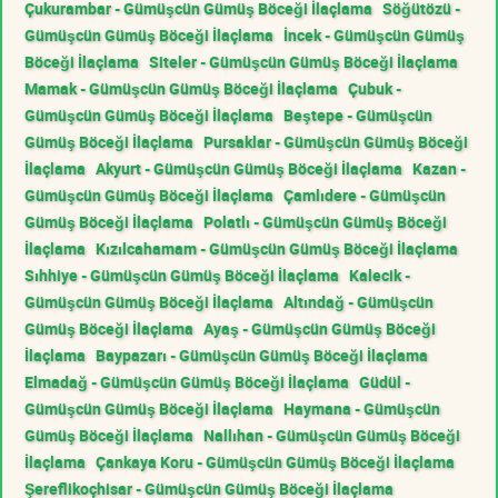
Çukurambar - Gümüşcün Gümüş Böceği İlaçlama
Söğütözü -
Gümüşcün Gümüş Böceği İlaçlama
İncek - Gümüşcün Gümüş
Böceği İlaçlama
Siteler - Gümüşcün Gümüş Böceği İlaçlama
Mamak - Gümüşcün Gümüş Böceği İlaçlama
Çubuk -
Gümüşcün Gümüş Böceği İlaçlama
Beştepe - Gümüşcün
Gümüş Böceği İlaçlama
Pursaklar - Gümüşcün Gümüş Böceği
İlaçlama
Akyurt - Gümüşcün Gümüş Böceği İlaçlama
Kazan -
Gümüşcün Gümüş Böceği İlaçlama
Çamlıdere - Gümüşcün
Gümüş Böceği İlaçlama
Polatlı - Gümüşcün Gümüş Böceği
İlaçlama
Kızılcahamam - Gümüşcün Gümüş Böceği İlaçlama
Sıhhiye - Gümüşcün Gümüş Böceği İlaçlama
Kalecik -
Gümüşcün Gümüş Böceği İlaçlama
Altındağ - Gümüşcün
Gümüş Böceği İlaçlama
Ayaş - Gümüşcün Gümüş Böceği
İlaçlama
Baypazarı - Gümüşcün Gümüş Böceği İlaçlama
Elmadağ - Gümüşcün Gümüş Böceği İlaçlama
Güdül -
Gümüşcün Gümüş Böceği İlaçlama
Haymana - Gümüşcün
Gümüş Böceği İlaçlama
Nallıhan - Gümüşcün Gümüş Böceği
İlaçlama
Çankaya Koru - Gümüşcün Gümüş Böceği İlaçlama
Şereflikoçhisar - Gümüşcün Gümüş Böceği İlaçlama