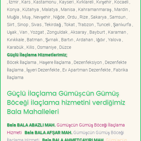
, İzmir , Kars , Kastamonu , Kayseri , Kırklareli , Kırşehir , Kocaeli ,
Konya , Kütahya , Malatya , Manisa , Kahramanmaraş , Mardin ,
Muğla , Muş , Nevşehir , Niğde , Ordu , Rize , Sakarya , Samsun ,
Siirt , Sinop , Sivas , Tekirdağ , Tokat , Trabzon , Tunceli , Şanlıurfa ,
Uşak , Van , Yozgat , Zonguldak , Aksaray , Bayburt , Karaman ,
Kırıkkale , Batman , Şırnak , Bartın , Ardahan , Iğdır , Yalova ,
Karabük , Kilis , Osmaniye , Düzce
Güçlü İlaçlama Hizmetlerimiz;
Böcek İlaçlama , Haşere İlaçlama , Dezenfeksiyon , Dezenfekte
İlaçlama , İşyeri Dezenfekte , Ev Apartman Dezenfekte , Fabrika
İlaçlama
Güçlü İlaçlama Gümüşcün Gümüş
Böceği İlaçlama hizmetini verdiğimiz
Bala Mahalleleri
Bala BALA ABAZLI MAH.
Gümüşcün Gümüş Böceği İlaçlama
Hizmeti
Bala BALA AFŞAR MAH.
Gümüşcün Gümüş Böceği
İlaçlama Hizmeti
Bala BALA AHMETÇAYIRI MAH.
Gümüşcün