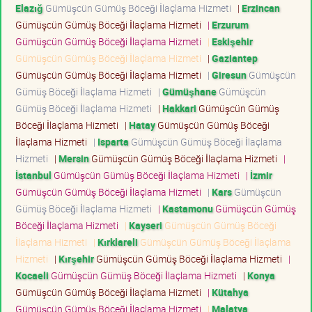
Elazığ
Gümüşcün Gümüş Böceği İlaçlama Hizmeti
|
Erzincan
Gümüşcün Gümüş Böceği İlaçlama Hizmeti
|
Erzurum
Gümüşcün Gümüş Böceği İlaçlama Hizmeti
|
Eskişehir
Gümüşcün Gümüş Böceği İlaçlama Hizmeti
|
Gaziantep
Gümüşcün Gümüş Böceği İlaçlama Hizmeti
|
Giresun
Gümüşcün
Gümüş Böceği İlaçlama Hizmeti
|
Gümüşhane
Gümüşcün
Gümüş Böceği İlaçlama Hizmeti
|
Hakkari
Gümüşcün Gümüş
Böceği İlaçlama Hizmeti
|
Hatay
Gümüşcün Gümüş Böceği
İlaçlama Hizmeti
|
Isparta
Gümüşcün Gümüş Böceği İlaçlama
Hizmeti
|
Mersin
Gümüşcün Gümüş Böceği İlaçlama Hizmeti
|
İstanbul
Gümüşcün Gümüş Böceği İlaçlama Hizmeti
|
İzmir
Gümüşcün Gümüş Böceği İlaçlama Hizmeti
|
Kars
Gümüşcün
Gümüş Böceği İlaçlama Hizmeti
|
Kastamonu
Gümüşcün Gümüş
Böceği İlaçlama Hizmeti
|
Kayseri
Gümüşcün Gümüş Böceği
İlaçlama Hizmeti
|
Kırklareli
Gümüşcün Gümüş Böceği İlaçlama
Hizmeti
|
Kırşehir
Gümüşcün Gümüş Böceği İlaçlama Hizmeti
|
Kocaeli
Gümüşcün Gümüş Böceği İlaçlama Hizmeti
|
Konya
Gümüşcün Gümüş Böceği İlaçlama Hizmeti
|
Kütahya
Gümüşcün Gümüş Böceği İlaçlama Hizmeti
|
Malatya