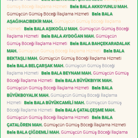
Gümüş Böceği İlaçlama Hizmeti
Bala BALA AKKOYUNLU MAH.
Gümüşcün Gümüş Böceği İlaçlama Hizmeti
Bala BALA
AŞAĞIHACIBEKİR MAH.
Gümüşcün Gümüş Böceği İlaçlama
Hizmeti
Bala BALA AŞIKOĞLU MAH.
Gümüşcün Gümüş Böceği
İlaçlama Hizmeti
Bala BALA AYDOĞAN MAH.
Gümüşcün
Gümüş Böceği İlaçlama Hizmeti
Bala BALA BAHÇEKARADALAK
MAH.
Gümüşcün Gümüş Böceği İlaçlama Hizmeti
Bala BALA
BEKTAŞLI MAH.
Gümüşcün Gümüş Böceği İlaçlama Hizmeti
Bala BALA BELÇARŞAK MAH.
Gümüşcün Gümüş Böceği
İlaçlama Hizmeti
Bala BALA BEYNAM MAH.
Gümüşcün Gümüş
Böceği İlaçlama Hizmeti
Bala BALA BÜYÜKBIYIK MAH.
Gümüşcün Gümüş Böceği İlaçlama Hizmeti
Bala BALA
BÜYÜKBOYALIK MAH.
Gümüşcün Gümüş Böceği İlaçlama
Hizmeti
Bala BALA BÜYÜKCAMİLİ MAH.
Gümüşcün Gümüş
Böceği İlaçlama Hizmeti
Bala BALA ÇATALÇEŞME MAH.
Gümüşcün Gümüş Böceği İlaçlama Hizmeti
Bala BALA
ÇATALÖREN MAH.
Gümüşcün Gümüş Böceği İlaçlama Hizmeti
Bala BALA ÇİĞDEMLİ MAH.
Gümüşcün Gümüş Böceği İlaçlama