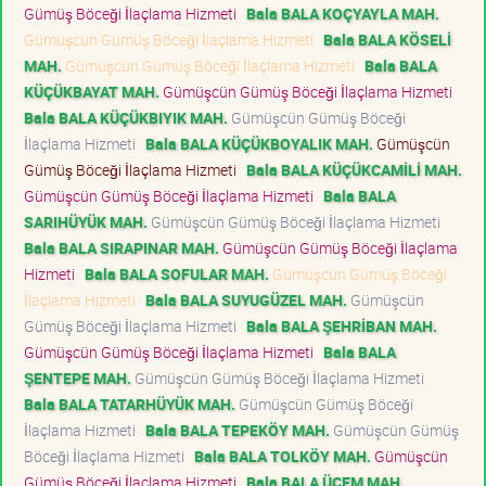
Gümüş Böceği İlaçlama Hizmeti
Bala BALA KOÇYAYLA MAH.
Gümüşcün Gümüş Böceği İlaçlama Hizmeti
Bala BALA KÖSELİ
MAH.
Gümüşcün Gümüş Böceği İlaçlama Hizmeti
Bala BALA
KÜÇÜKBAYAT MAH.
Gümüşcün Gümüş Böceği İlaçlama Hizmeti
Bala BALA KÜÇÜKBIYIK MAH.
Gümüşcün Gümüş Böceği
İlaçlama Hizmeti
Bala BALA KÜÇÜKBOYALIK MAH.
Gümüşcün
Gümüş Böceği İlaçlama Hizmeti
Bala BALA KÜÇÜKCAMİLİ MAH.
Gümüşcün Gümüş Böceği İlaçlama Hizmeti
Bala BALA
SARIHÜYÜK MAH.
Gümüşcün Gümüş Böceği İlaçlama Hizmeti
Bala BALA SIRAPINAR MAH.
Gümüşcün Gümüş Böceği İlaçlama
Hizmeti
Bala BALA SOFULAR MAH.
Gümüşcün Gümüş Böceği
İlaçlama Hizmeti
Bala BALA SUYUGÜZEL MAH.
Gümüşcün
Gümüş Böceği İlaçlama Hizmeti
Bala BALA ŞEHRİBAN MAH.
Gümüşcün Gümüş Böceği İlaçlama Hizmeti
Bala BALA
ŞENTEPE MAH.
Gümüşcün Gümüş Böceği İlaçlama Hizmeti
Bala BALA TATARHÜYÜK MAH.
Gümüşcün Gümüş Böceği
İlaçlama Hizmeti
Bala BALA TEPEKÖY MAH.
Gümüşcün Gümüş
Böceği İlaçlama Hizmeti
Bala BALA TOLKÖY MAH.
Gümüşcün
Gümüş Böceği İlaçlama Hizmeti
Bala BALA ÜÇEM MAH.