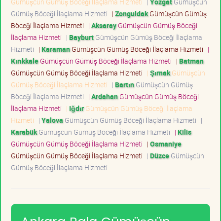
Gümüşcün Gümüş Böceği İlaçlama Hizmeti
|
Yozgat
Gümüşcün
Gümüş Böceği İlaçlama Hizmeti
|
Zonguldak
Gümüşcün Gümüş
Böceği İlaçlama Hizmeti
|
Aksaray
Gümüşcün Gümüş Böceği
İlaçlama Hizmeti
|
Bayburt
Gümüşcün Gümüş Böceği İlaçlama
Hizmeti
|
Karaman
Gümüşcün Gümüş Böceği İlaçlama Hizmeti
|
Kırıkkale
Gümüşcün Gümüş Böceği İlaçlama Hizmeti
|
Batman
Gümüşcün Gümüş Böceği İlaçlama Hizmeti
|
Şırnak
Gümüşcün
Gümüş Böceği İlaçlama Hizmeti
|
Bartın
Gümüşcün Gümüş
Böceği İlaçlama Hizmeti
|
Ardahan
Gümüşcün Gümüş Böceği
İlaçlama Hizmeti
|
Iğdır
Gümüşcün Gümüş Böceği İlaçlama
Hizmeti
|
Yalova
Gümüşcün Gümüş Böceği İlaçlama Hizmeti
|
Karabük
Gümüşcün Gümüş Böceği İlaçlama Hizmeti
|
Kilis
Gümüşcün Gümüş Böceği İlaçlama Hizmeti
|
Osmaniye
Gümüşcün Gümüş Böceği İlaçlama Hizmeti
|
Düzce
Gümüşcün
Gümüş Böceği İlaçlama Hizmeti