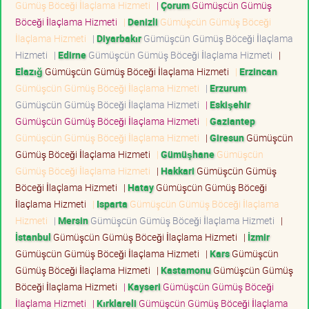
Gümüş Böceği İlaçlama Hizmeti
|
Çorum
Gümüşcün Gümüş
Böceği İlaçlama Hizmeti
|
Denizli
Gümüşcün Gümüş Böceği
İlaçlama Hizmeti
|
Diyarbakır
Gümüşcün Gümüş Böceği İlaçlama
Hizmeti
|
Edirne
Gümüşcün Gümüş Böceği İlaçlama Hizmeti
|
Elazığ
Gümüşcün Gümüş Böceği İlaçlama Hizmeti
|
Erzincan
Gümüşcün Gümüş Böceği İlaçlama Hizmeti
|
Erzurum
Gümüşcün Gümüş Böceği İlaçlama Hizmeti
|
Eskişehir
Gümüşcün Gümüş Böceği İlaçlama Hizmeti
|
Gaziantep
Gümüşcün Gümüş Böceği İlaçlama Hizmeti
|
Giresun
Gümüşcün
Gümüş Böceği İlaçlama Hizmeti
|
Gümüşhane
Gümüşcün
Gümüş Böceği İlaçlama Hizmeti
|
Hakkari
Gümüşcün Gümüş
Böceği İlaçlama Hizmeti
|
Hatay
Gümüşcün Gümüş Böceği
İlaçlama Hizmeti
|
Isparta
Gümüşcün Gümüş Böceği İlaçlama
Hizmeti
|
Mersin
Gümüşcün Gümüş Böceği İlaçlama Hizmeti
|
İstanbul
Gümüşcün Gümüş Böceği İlaçlama Hizmeti
|
İzmir
Gümüşcün Gümüş Böceği İlaçlama Hizmeti
|
Kars
Gümüşcün
Gümüş Böceği İlaçlama Hizmeti
|
Kastamonu
Gümüşcün Gümüş
Böceği İlaçlama Hizmeti
|
Kayseri
Gümüşcün Gümüş Böceği
İlaçlama Hizmeti
|
Kırklareli
Gümüşcün Gümüş Böceği İlaçlama