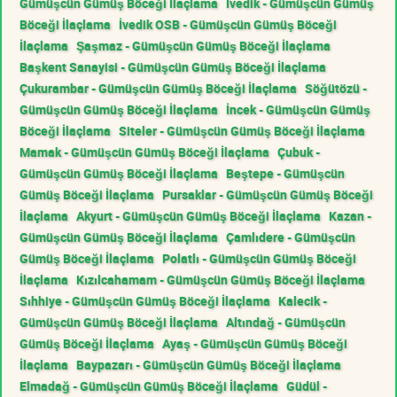
Gümüşcün Gümüş Böceği İlaçlama
İvedik - Gümüşcün Gümüş
Böceği İlaçlama
İvedik OSB - Gümüşcün Gümüş Böceği
İlaçlama
Şaşmaz - Gümüşcün Gümüş Böceği İlaçlama
Başkent Sanayisi - Gümüşcün Gümüş Böceği İlaçlama
Çukurambar - Gümüşcün Gümüş Böceği İlaçlama
Söğütözü -
Gümüşcün Gümüş Böceği İlaçlama
İncek - Gümüşcün Gümüş
Böceği İlaçlama
Siteler - Gümüşcün Gümüş Böceği İlaçlama
Mamak - Gümüşcün Gümüş Böceği İlaçlama
Çubuk -
Gümüşcün Gümüş Böceği İlaçlama
Beştepe - Gümüşcün
Gümüş Böceği İlaçlama
Pursaklar - Gümüşcün Gümüş Böceği
İlaçlama
Akyurt - Gümüşcün Gümüş Böceği İlaçlama
Kazan -
Gümüşcün Gümüş Böceği İlaçlama
Çamlıdere - Gümüşcün
Gümüş Böceği İlaçlama
Polatlı - Gümüşcün Gümüş Böceği
İlaçlama
Kızılcahamam - Gümüşcün Gümüş Böceği İlaçlama
Sıhhiye - Gümüşcün Gümüş Böceği İlaçlama
Kalecik -
Gümüşcün Gümüş Böceği İlaçlama
Altındağ - Gümüşcün
Gümüş Böceği İlaçlama
Ayaş - Gümüşcün Gümüş Böceği
İlaçlama
Baypazarı - Gümüşcün Gümüş Böceği İlaçlama
Elmadağ - Gümüşcün Gümüş Böceği İlaçlama
Güdül -