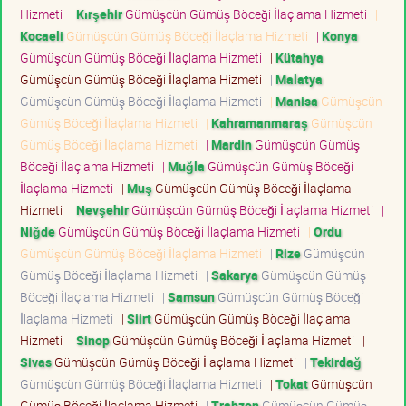
Hizmeti
|
Kırşehir
Gümüşcün Gümüş Böceği İlaçlama Hizmeti
|
Kocaeli
Gümüşcün Gümüş Böceği İlaçlama Hizmeti
|
Konya
Gümüşcün Gümüş Böceği İlaçlama Hizmeti
|
Kütahya
Gümüşcün Gümüş Böceği İlaçlama Hizmeti
|
Malatya
Gümüşcün Gümüş Böceği İlaçlama Hizmeti
|
Manisa
Gümüşcün
Gümüş Böceği İlaçlama Hizmeti
|
Kahramanmaraş
Gümüşcün
Gümüş Böceği İlaçlama Hizmeti
|
Mardin
Gümüşcün Gümüş
Böceği İlaçlama Hizmeti
|
Muğla
Gümüşcün Gümüş Böceği
İlaçlama Hizmeti
|
Muş
Gümüşcün Gümüş Böceği İlaçlama
Hizmeti
|
Nevşehir
Gümüşcün Gümüş Böceği İlaçlama Hizmeti
|
Niğde
Gümüşcün Gümüş Böceği İlaçlama Hizmeti
|
Ordu
Gümüşcün Gümüş Böceği İlaçlama Hizmeti
|
Rize
Gümüşcün
Gümüş Böceği İlaçlama Hizmeti
|
Sakarya
Gümüşcün Gümüş
Böceği İlaçlama Hizmeti
|
Samsun
Gümüşcün Gümüş Böceği
İlaçlama Hizmeti
|
Siirt
Gümüşcün Gümüş Böceği İlaçlama
Hizmeti
|
Sinop
Gümüşcün Gümüş Böceği İlaçlama Hizmeti
|
Sivas
Gümüşcün Gümüş Böceği İlaçlama Hizmeti
|
Tekirdağ
Gümüşcün Gümüş Böceği İlaçlama Hizmeti
|
Tokat
Gümüşcün
Gümüş Böceği İlaçlama Hizmeti
|
Trabzon
Gümüşcün Gümüş