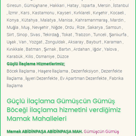
Giresun , Gümüşhane , Hakkari , Hatay , Isparta , Mersin , İstanbul
, İzmir , Kars , Kastamonu , Kayseri , Kırklareli , Kırşehir , Kocaeli ,
Konya , Kütahya , Malatya , Manisa , Kahramanmaraş , Mardin ,
Muğla , Muş , Nevşehir , Niğde , Ordu , Rize , Sakarya , Samsun ,
Siirt , Sinop , Sivas , Tekirdağ , Tokat , Trabzon , Tunceli , Şanlıurfa ,
Uşak , Van , Yozgat , Zonguldak , Aksaray , Bayburt , Karaman ,
Kırıkkale , Batman , Şırnak , Bartın , Ardahan , Iğdır , Yalova ,
Karabük , Kilis , Osmaniye , Düzce
Güçlü İlaçlama Hizmetlerimiz;
Böcek İlaçlama , Haşere İlaçlama , Dezenfeksiyon , Dezenfekte
İlaçlama , İşyeri Dezenfekte , Ev Apartman Dezenfekte , Fabrika
İlaçlama
Güçlü İlaçlama Gümüşcün Gümüş
Böceği İlaçlama hizmetini verdiğimiz
Mamak Mahalleleri
Mamak ABİDİNPAŞA ABİDİNPAŞA MAH.
Gümüşcün Gümüş