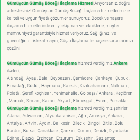
Gümüşcün Gümüş Böceği İlaçlama Hizmeti
Arıyorsanız, doğru
adrestesiniz! Gümüşcün Gümüş Böceği İlaçlama hizmetlerimizle,
kaliteli ve uygun fiyatlı çözümler sunuyoruz. Böcek ve haşere
ilaçlama hizmetlerinde en iyi ekipman ve tekniklerle, müşteri
memnuniyeti garantisiyle hizmet veriyoruz. Sağlığınızı ve
güvenliğinizi riske atmayın, Güçlü İlaçlama ile haşere sorunlarınızı
çözün!
Gümüşcün Gümüş Böceği İlaçlama
hizmeti verdiğimiz
Ankara
ilçeleri;
Altındağ , Ayaş , Bala , Beypazarı , Çamlıdere , Çankaya , Çubuk ,
Elmadağ , Güdül , Haymana , Kalecik , Kızılcahamam , Nallıhan ,
Polatlı , Şereflikoçhisar , Yenimahalle , Gölbaşı / Ankara , Keçiören
, Mamak , Sincan , Kazan , Akyurt , Etimesgut , Evren , Pursaklar
Gümüşcün Gümüş Böceği İlaçlama
hizmeti verdiğimiz şehirler;
Adana , Adıyaman , Afyonkarahisar , Ağrı , Amasya , Ankara ,
Antalya , Artvin , Aydın , Balıkesir , Bilecik , Bingöl , Bitlis , Bolu ,
Burdur , Bursa , Çanakkale , Çankırı , Çorum , Denizli , Diyarbakır ,
Edirne , Elazığ , Erzincan , Erzurum , Eskişehir , Gaziantep ,