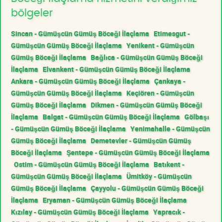
bölgeler
Sincan - Gümüşcün Gümüş Böceği İlaçlama
Etimesgut -
Gümüşcün Gümüş Böceği İlaçlama
Yenikent - Gümüşcün
Gümüş Böceği İlaçlama
Bağlıca - Gümüşcün Gümüş Böceği
İlaçlama
Elvankent - Gümüşcün Gümüş Böceği İlaçlama
Ankara - Gümüşcün Gümüş Böceği İlaçlama
Çankaya -
Gümüşcün Gümüş Böceği İlaçlama
Keçiören - Gümüşcün
Gümüş Böceği İlaçlama
Dikmen - Gümüşcün Gümüş Böceği
İlaçlama
Balgat - Gümüşcün Gümüş Böceği İlaçlama
Gölbaşı
- Gümüşcün Gümüş Böceği İlaçlama
Yenimahalle - Gümüşcün
Gümüş Böceği İlaçlama
Demetevler - Gümüşcün Gümüş
Böceği İlaçlama
Şentepe - Gümüşcün Gümüş Böceği İlaçlama
Ostim - Gümüşcün Gümüş Böceği İlaçlama
Batıkent -
Gümüşcün Gümüş Böceği İlaçlama
Ümitköy - Gümüşcün
Gümüş Böceği İlaçlama
Çayyolu - Gümüşcün Gümüş Böceği
İlaçlama
Eryaman - Gümüşcün Gümüş Böceği İlaçlama
Kızılay - Gümüşcün Gümüş Böceği İlaçlama
Yapracık -