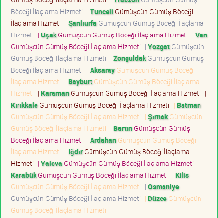
Böceği İlaçlama Hizmeti
|
Tunceli
Gümüşcün Gümüş Böceği
İlaçlama Hizmeti
|
Şanlıurfa
Gümüşcün Gümüş Böceği İlaçlama
Hizmeti
|
Uşak
Gümüşcün Gümüş Böceği İlaçlama Hizmeti
|
Van
Gümüşcün Gümüş Böceği İlaçlama Hizmeti
|
Yozgat
Gümüşcün
Gümüş Böceği İlaçlama Hizmeti
|
Zonguldak
Gümüşcün Gümüş
Böceği İlaçlama Hizmeti
|
Aksaray
Gümüşcün Gümüş Böceği
İlaçlama Hizmeti
|
Bayburt
Gümüşcün Gümüş Böceği İlaçlama
Hizmeti
|
Karaman
Gümüşcün Gümüş Böceği İlaçlama Hizmeti
|
Kırıkkale
Gümüşcün Gümüş Böceği İlaçlama Hizmeti
|
Batman
Gümüşcün Gümüş Böceği İlaçlama Hizmeti
|
Şırnak
Gümüşcün
Gümüş Böceği İlaçlama Hizmeti
|
Bartın
Gümüşcün Gümüş
Böceği İlaçlama Hizmeti
|
Ardahan
Gümüşcün Gümüş Böceği
İlaçlama Hizmeti
|
Iğdır
Gümüşcün Gümüş Böceği İlaçlama
Hizmeti
|
Yalova
Gümüşcün Gümüş Böceği İlaçlama Hizmeti
|
Karabük
Gümüşcün Gümüş Böceği İlaçlama Hizmeti
|
Kilis
Gümüşcün Gümüş Böceği İlaçlama Hizmeti
|
Osmaniye
Gümüşcün Gümüş Böceği İlaçlama Hizmeti
|
Düzce
Gümüşcün
Gümüş Böceği İlaçlama Hizmeti