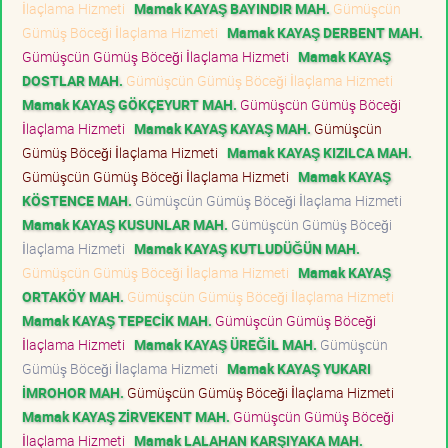
İlaçlama Hizmeti
Mamak KAYAŞ BAYINDIR MAH.
Gümüşcün
Gümüş Böceği İlaçlama Hizmeti
Mamak KAYAŞ DERBENT MAH.
Gümüşcün Gümüş Böceği İlaçlama Hizmeti
Mamak KAYAŞ
DOSTLAR MAH.
Gümüşcün Gümüş Böceği İlaçlama Hizmeti
Mamak KAYAŞ GÖKÇEYURT MAH.
Gümüşcün Gümüş Böceği
İlaçlama Hizmeti
Mamak KAYAŞ KAYAŞ MAH.
Gümüşcün
Gümüş Böceği İlaçlama Hizmeti
Mamak KAYAŞ KIZILCA MAH.
Gümüşcün Gümüş Böceği İlaçlama Hizmeti
Mamak KAYAŞ
KÖSTENCE MAH.
Gümüşcün Gümüş Böceği İlaçlama Hizmeti
Mamak KAYAŞ KUSUNLAR MAH.
Gümüşcün Gümüş Böceği
İlaçlama Hizmeti
Mamak KAYAŞ KUTLUDÜĞÜN MAH.
Gümüşcün Gümüş Böceği İlaçlama Hizmeti
Mamak KAYAŞ
ORTAKÖY MAH.
Gümüşcün Gümüş Böceği İlaçlama Hizmeti
Mamak KAYAŞ TEPECİK MAH.
Gümüşcün Gümüş Böceği
İlaçlama Hizmeti
Mamak KAYAŞ ÜREĞİL MAH.
Gümüşcün
Gümüş Böceği İlaçlama Hizmeti
Mamak KAYAŞ YUKARI
İMROHOR MAH.
Gümüşcün Gümüş Böceği İlaçlama Hizmeti
Mamak KAYAŞ ZİRVEKENT MAH.
Gümüşcün Gümüş Böceği
İlaçlama Hizmeti
Mamak LALAHAN KARŞIYAKA MAH.