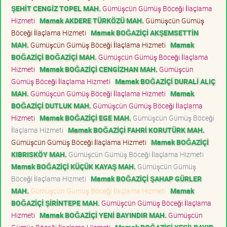
ŞEHİT CENGİZ TOPEL MAH.
Gümüşcün Gümüş Böceği İlaçlama
Hizmeti
Mamak AKDERE TÜRKÖZÜ MAH.
Gümüşcün Gümüş
Böceği İlaçlama Hizmeti
Mamak BOĞAZİÇİ AKŞEMSETTİN
MAH.
Gümüşcün Gümüş Böceği İlaçlama Hizmeti
Mamak
BOĞAZİÇİ BOĞAZİÇİ MAH.
Gümüşcün Gümüş Böceği İlaçlama
Hizmeti
Mamak BOĞAZİÇİ CENGİZHAN MAH.
Gümüşcün
Gümüş Böceği İlaçlama Hizmeti
Mamak BOĞAZİÇİ DURALİ ALIÇ
MAH.
Gümüşcün Gümüş Böceği İlaçlama Hizmeti
Mamak
BOĞAZİÇİ DUTLUK MAH.
Gümüşcün Gümüş Böceği İlaçlama
Hizmeti
Mamak BOĞAZİÇİ EGE MAH.
Gümüşcün Gümüş Böceği
İlaçlama Hizmeti
Mamak BOĞAZİÇİ FAHRİ KORUTÜRK MAH.
Gümüşcün Gümüş Böceği İlaçlama Hizmeti
Mamak BOĞAZİÇİ
KIBRISKÖY MAH.
Gümüşcün Gümüş Böceği İlaçlama Hizmeti
Mamak BOĞAZİÇİ KÜÇÜK KAYAŞ MAH.
Gümüşcün Gümüş
Böceği İlaçlama Hizmeti
Mamak BOĞAZİÇİ ŞAHAP GÜRLER
MAH.
Gümüşcün Gümüş Böceği İlaçlama Hizmeti
Mamak
BOĞAZİÇİ ŞİRİNTEPE MAH.
Gümüşcün Gümüş Böceği İlaçlama
Hizmeti
Mamak BOĞAZİÇİ YENİ BAYINDIR MAH.
Gümüşcün