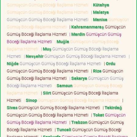
Gümüşcün Gümüş Böceği İlaçlama Hizmeti
|
Kütahya
Gümüşcün Gümüş Böceği İlaçlama Hizmeti
|
Malatya
Gümüşcün Gümüş Böceği İlaçlama Hizmeti
|
Manisa
Gümüşcün
Gümüş Böceği İlaçlama Hizmeti
|
Kahramanmaraş
Gümüşcün
Gümüş Böceği İlaçlama Hizmeti
|
Mardin
Gümüşcün Gümüş
Böceği İlaçlama Hizmeti
|
Muğla
Gümüşcün Gümüş Böceği
İlaçlama Hizmeti
|
Muş
Gümüşcün Gümüş Böceği İlaçlama
Hizmeti
|
Nevşehir
Gümüşcün Gümüş Böceği İlaçlama Hizmeti
|
Niğde
Gümüşcün Gümüş Böceği İlaçlama Hizmeti
|
Ordu
Gümüşcün Gümüş Böceği İlaçlama Hizmeti
|
Rize
Gümüşcün
Gümüş Böceği İlaçlama Hizmeti
|
Sakarya
Gümüşcün Gümüş
Böceği İlaçlama Hizmeti
|
Samsun
Gümüşcün Gümüş Böceği
İlaçlama Hizmeti
|
Siirt
Gümüşcün Gümüş Böceği İlaçlama
Hizmeti
|
Sinop
Gümüşcün Gümüş Böceği İlaçlama Hizmeti
|
Sivas
Gümüşcün Gümüş Böceği İlaçlama Hizmeti
|
Tekirdağ
Gümüşcün Gümüş Böceği İlaçlama Hizmeti
|
Tokat
Gümüşcün
Gümüş Böceği İlaçlama Hizmeti
|
Trabzon
Gümüşcün Gümüş
Böceği İlaçlama Hizmeti
|
Tunceli
Gümüşcün Gümüş Böceği
İlaçlama Hizmeti
|
Şanlıurfa
Gümüşcün Gümüş Böceği İlaçlama