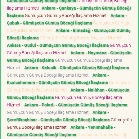
Gümüşcün Gümüş Böceği İlaçlama
Gümüşcün Gümüş Böceği
İlaçlama Hizmeti
Ankara - Çankaya - Gümüşcün Gümüş Böceği
İlaçlama
Gümüşcün Gümüş Böceği İlaçlama Hizmeti
Ankara -
Çubuk - Gümüşcün Gümüş Böceği İlaçlama
Gümüşcün Gümüş
Böceği İlaçlama Hizmeti
Ankara - Elmadağ - Gümüşcün Gümüş
Böceği İlaçlama
Gümüşcün Gümüş Böceği İlaçlama Hizmeti
Ankara - Güdül - Gümüşcün Gümüş Böceği İlaçlama
Gümüşcün
Gümüş Böceği İlaçlama Hizmeti
Ankara - Haymana - Gümüşcün
Gümüş Böceği İlaçlama
Gümüşcün Gümüş Böceği İlaçlama
Hizmeti
Ankara - Kalecik - Gümüşcün Gümüş Böceği İlaçlama
Gümüşcün Gümüş Böceği İlaçlama Hizmeti
Ankara -
Kızılcahamam - Gümüşcün Gümüş Böceği İlaçlama
Gümüşcün
Gümüş Böceği İlaçlama Hizmeti
Ankara - Nallıhan - Gümüşcün
Gümüş Böceği İlaçlama
Gümüşcün Gümüş Böceği İlaçlama
Hizmeti
Ankara - Polatlı - Gümüşcün Gümüş Böceği İlaçlama
Gümüşcün Gümüş Böceği İlaçlama Hizmeti
Ankara -
Şereflikoçhisar - Gümüşcün Gümüş Böceği İlaçlama
Gümüşcün
Gümüş Böceği İlaçlama Hizmeti
Ankara - Yenimahalle -
Gümüşcün Gümüş Böceği İlaçlama
Gümüşcün Gümüş Böceği