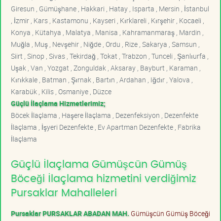
Giresun , Gümüşhane , Hakkari , Hatay , Isparta , Mersin , İstanbul
, İzmir , Kars , Kastamonu , Kayseri , Kırklareli , Kırşehir , Kocaeli ,
Konya , Kütahya , Malatya , Manisa , Kahramanmaraş , Mardin ,
Muğla , Muş , Nevşehir , Niğde , Ordu , Rize , Sakarya , Samsun ,
Siirt , Sinop , Sivas , Tekirdağ , Tokat , Trabzon , Tunceli , Şanlıurfa ,
Uşak , Van , Yozgat , Zonguldak , Aksaray , Bayburt , Karaman ,
Kırıkkale , Batman , Şırnak , Bartın , Ardahan , Iğdır , Yalova ,
Karabük , Kilis , Osmaniye , Düzce
Güçlü İlaçlama Hizmetlerimiz;
Böcek İlaçlama , Haşere İlaçlama , Dezenfeksiyon , Dezenfekte
İlaçlama , İşyeri Dezenfekte , Ev Apartman Dezenfekte , Fabrika
İlaçlama
Güçlü İlaçlama Gümüşcün Gümüş
Böceği İlaçlama hizmetini verdiğimiz
Pursaklar Mahalleleri
Pursaklar PURSAKLAR ABADAN MAH.
Gümüşcün Gümüş Böceği