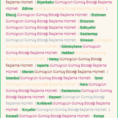
İlaçlama Hizmeti
|
Diyarbakır
Gümüşcün Gümüş Böceği İlaçlama
Hizmeti
|
Edirne
Gümüşcün Gümüş Böceği İlaçlama Hizmeti
|
Elazığ
Gümüşcün Gümüş Böceği İlaçlama Hizmeti
|
Erzincan
Gümüşcün Gümüş Böceği İlaçlama Hizmeti
|
Erzurum
Gümüşcün Gümüş Böceği İlaçlama Hizmeti
|
Eskişehir
Gümüşcün Gümüş Böceği İlaçlama Hizmeti
|
Gaziantep
Gümüşcün Gümüş Böceği İlaçlama Hizmeti
|
Giresun
Gümüşcün
Gümüş Böceği İlaçlama Hizmeti
|
Gümüşhane
Gümüşcün
Gümüş Böceği İlaçlama Hizmeti
|
Hakkari
Gümüşcün Gümüş
Böceği İlaçlama Hizmeti
|
Hatay
Gümüşcün Gümüş Böceği
İlaçlama Hizmeti
|
Isparta
Gümüşcün Gümüş Böceği İlaçlama
Hizmeti
|
Mersin
Gümüşcün Gümüş Böceği İlaçlama Hizmeti
|
İstanbul
Gümüşcün Gümüş Böceği İlaçlama Hizmeti
|
İzmir
Gümüşcün Gümüş Böceği İlaçlama Hizmeti
|
Kars
Gümüşcün
Gümüş Böceği İlaçlama Hizmeti
|
Kastamonu
Gümüşcün Gümüş
Böceği İlaçlama Hizmeti
|
Kayseri
Gümüşcün Gümüş Böceği
İlaçlama Hizmeti
|
Kırklareli
Gümüşcün Gümüş Böceği İlaçlama
Hizmeti
|
Kırşehir
Gümüşcün Gümüş Böceği İlaçlama Hizmeti
|
Kocaeli
Gümüşcün Gümüş Böceği İlaçlama Hizmeti
|
Konya