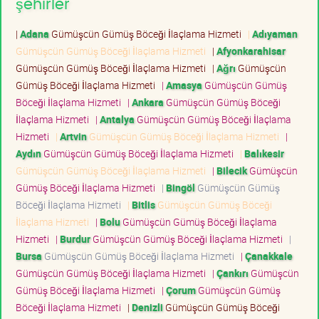
şehirler
|
Adana
Gümüşcün Gümüş Böceği İlaçlama Hizmeti
|
Adıyaman
Gümüşcün Gümüş Böceği İlaçlama Hizmeti
|
Afyonkarahisar
Gümüşcün Gümüş Böceği İlaçlama Hizmeti
|
Ağrı
Gümüşcün
Gümüş Böceği İlaçlama Hizmeti
|
Amasya
Gümüşcün Gümüş
Böceği İlaçlama Hizmeti
|
Ankara
Gümüşcün Gümüş Böceği
İlaçlama Hizmeti
|
Antalya
Gümüşcün Gümüş Böceği İlaçlama
Hizmeti
|
Artvin
Gümüşcün Gümüş Böceği İlaçlama Hizmeti
|
Aydın
Gümüşcün Gümüş Böceği İlaçlama Hizmeti
|
Balıkesir
Gümüşcün Gümüş Böceği İlaçlama Hizmeti
|
Bilecik
Gümüşcün
Gümüş Böceği İlaçlama Hizmeti
|
Bingöl
Gümüşcün Gümüş
Böceği İlaçlama Hizmeti
|
Bitlis
Gümüşcün Gümüş Böceği
İlaçlama Hizmeti
|
Bolu
Gümüşcün Gümüş Böceği İlaçlama
Hizmeti
|
Burdur
Gümüşcün Gümüş Böceği İlaçlama Hizmeti
|
Bursa
Gümüşcün Gümüş Böceği İlaçlama Hizmeti
|
Çanakkale
Gümüşcün Gümüş Böceği İlaçlama Hizmeti
|
Çankırı
Gümüşcün
Gümüş Böceği İlaçlama Hizmeti
|
Çorum
Gümüşcün Gümüş
Böceği İlaçlama Hizmeti
|
Denizli
Gümüşcün Gümüş Böceği