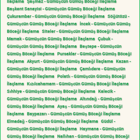
İlaçlama
Şaşmaz - Gümüşcün Gümüş Böceği İlaçlama
Başkent Sanayisi - Gümüşcün Gümüş Böceği İlaçlama
Çukurambar - Gümüşcün Gümüş Böceği İlaçlama
Söğütözü -
Gümüşcün Gümüş Böceği İlaçlama
İncek - Gümüşcün Gümüş
Böceği İlaçlama
Siteler - Gümüşcün Gümüş Böceği İlaçlama
Mamak - Gümüşcün Gümüş Böceği İlaçlama
Çubuk -
Gümüşcün Gümüş Böceği İlaçlama
Beştepe - Gümüşcün
Gümüş Böceği İlaçlama
Pursaklar - Gümüşcün Gümüş Böceği
İlaçlama
Akyurt - Gümüşcün Gümüş Böceği İlaçlama
Kazan -
Gümüşcün Gümüş Böceği İlaçlama
Çamlıdere - Gümüşcün
Gümüş Böceği İlaçlama
Polatlı - Gümüşcün Gümüş Böceği
İlaçlama
Kızılcahamam - Gümüşcün Gümüş Böceği İlaçlama
Sıhhiye - Gümüşcün Gümüş Böceği İlaçlama
Kalecik -
Gümüşcün Gümüş Böceği İlaçlama
Altındağ - Gümüşcün
Gümüş Böceği İlaçlama
Ayaş - Gümüşcün Gümüş Böceği
İlaçlama
Baypazarı - Gümüşcün Gümüş Böceği İlaçlama
Elmadağ - Gümüşcün Gümüş Böceği İlaçlama
Güdül -
Gümüşcün Gümüş Böceği İlaçlama
Haymana - Gümüşcün
Gümüş Böceği İlaçlama
Nallıhan - Gümüşcün Gümüş Böceği