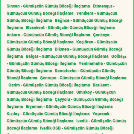
Sincan - Gümüşcün Gümüş Böceği İlaçlama
Etimesgut -
Gümüşcün Gümüş Böceği İlaçlama
Yenikent - Gümüşcün
Gümüş Böceği İlaçlama
Bağlıca - Gümüşcün Gümüş Böceği
İlaçlama
Elvankent - Gümüşcün Gümüş Böceği İlaçlama
Ankara - Gümüşcün Gümüş Böceği İlaçlama
Çankaya -
Gümüşcün Gümüş Böceği İlaçlama
Keçiören - Gümüşcün
Gümüş Böceği İlaçlama
Dikmen - Gümüşcün Gümüş Böceği
İlaçlama
Balgat - Gümüşcün Gümüş Böceği İlaçlama
Gölbaşı
- Gümüşcün Gümüş Böceği İlaçlama
Yenimahalle - Gümüşcün
Gümüş Böceği İlaçlama
Demetevler - Gümüşcün Gümüş
Böceği İlaçlama
Şentepe - Gümüşcün Gümüş Böceği İlaçlama
Ostim - Gümüşcün Gümüş Böceği İlaçlama
Batıkent -
Gümüşcün Gümüş Böceği İlaçlama
Ümitköy - Gümüşcün
Gümüş Böceği İlaçlama
Çayyolu - Gümüşcün Gümüş Böceği
İlaçlama
Eryaman - Gümüşcün Gümüş Böceği İlaçlama
Kızılay - Gümüşcün Gümüş Böceği İlaçlama
Yapracık -
Gümüşcün Gümüş Böceği İlaçlama
İvedik - Gümüşcün Gümüş
Böceği İlaçlama
İvedik OSB - Gümüşcün Gümüş Böceği