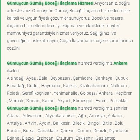
Gümüşcün Gümüş Böceği İlaçlama Hizmeti
Arıyorsanız, doğru
adrestesiniz! Gümüşcün Gümüş Böceği İlaçlama hizmetlerimizle,
kaliteli ve uygun fiyatlı çözümler sunuyoruz. Böcek ve haşere
ilaçlama hizmetlerinde en iyi ekipman ve tekniklerle, müşteri
memnuniyeti garantisiyle hizmet veriyoruz. Sağlığınızı ve
güvenliğinizi riske atmayın, Güçlü İlaçlama ile haşere sorunlarınızı
çözün!
Gümüşcün Gümüş Böceği İlaçlama
hizmeti verdiğimiz
Ankara
ilçeleri;
Altındağ , Ayaş , Bala , Beypazarı , Çamlıdere , Çankaya , Çubuk ,
Elmadağ , Güdül , Haymana , Kalecik , Kızılcahamam , Nallıhan ,
Polatlı , Şereflikoçhisar , Yenimahalle , Gölbaşı / Ankara , Keçiören
, Mamak , Sincan , Kazan , Akyurt , Etimesgut , Evren , Pursaklar
Gümüşcün Gümüş Böceği İlaçlama
hizmeti verdiğimiz şehirler;
Adana , Adıyaman , Afyonkarahisar , Ağrı , Amasya , Ankara ,
Antalya , Artvin , Aydın , Balıkesir , Bilecik , Bingöl , Bitlis , Bolu ,
Burdur , Bursa , Çanakkale , Çankırı , Çorum , Denizli , Diyarbakır ,
Edirne , Elazığ , Erzincan , Erzurum , Eskişehir , Gaziantep ,