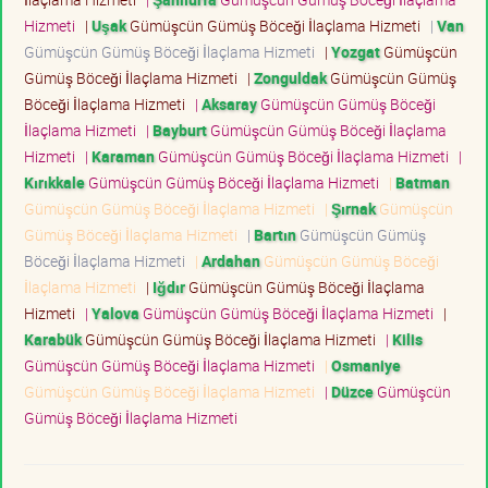
Hizmeti
|
Uşak
Gümüşcün Gümüş Böceği İlaçlama Hizmeti
|
Van
Gümüşcün Gümüş Böceği İlaçlama Hizmeti
|
Yozgat
Gümüşcün
Gümüş Böceği İlaçlama Hizmeti
|
Zonguldak
Gümüşcün Gümüş
Böceği İlaçlama Hizmeti
|
Aksaray
Gümüşcün Gümüş Böceği
İlaçlama Hizmeti
|
Bayburt
Gümüşcün Gümüş Böceği İlaçlama
Hizmeti
|
Karaman
Gümüşcün Gümüş Böceği İlaçlama Hizmeti
|
Kırıkkale
Gümüşcün Gümüş Böceği İlaçlama Hizmeti
|
Batman
Gümüşcün Gümüş Böceği İlaçlama Hizmeti
|
Şırnak
Gümüşcün
Gümüş Böceği İlaçlama Hizmeti
|
Bartın
Gümüşcün Gümüş
Böceği İlaçlama Hizmeti
|
Ardahan
Gümüşcün Gümüş Böceği
İlaçlama Hizmeti
|
Iğdır
Gümüşcün Gümüş Böceği İlaçlama
Hizmeti
|
Yalova
Gümüşcün Gümüş Böceği İlaçlama Hizmeti
|
Karabük
Gümüşcün Gümüş Böceği İlaçlama Hizmeti
|
Kilis
Gümüşcün Gümüş Böceği İlaçlama Hizmeti
|
Osmaniye
Gümüşcün Gümüş Böceği İlaçlama Hizmeti
|
Düzce
Gümüşcün
Gümüş Böceği İlaçlama Hizmeti