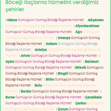
Böceği İlaçlama hizmetini verdiğimiz
şehirler
|
Adana
Gümüşcün Gümüş Böceği İlaçlama Hizmeti
|
Adıyaman
Gümüşcün Gümüş Böceği İlaçlama Hizmeti
|
Afyonkarahisar
Gümüşcün Gümüş Böceği İlaçlama Hizmeti
|
Ağrı
Gümüşcün
Gümüş Böceği İlaçlama Hizmeti
|
Amasya
Gümüşcün Gümüş
Böceği İlaçlama Hizmeti
|
Ankara
Gümüşcün Gümüş Böceği
İlaçlama Hizmeti
|
Antalya
Gümüşcün Gümüş Böceği İlaçlama
Hizmeti
|
Artvin
Gümüşcün Gümüş Böceği İlaçlama Hizmeti
|
Aydın
Gümüşcün Gümüş Böceği İlaçlama Hizmeti
|
Balıkesir
Gümüşcün Gümüş Böceği İlaçlama Hizmeti
|
Bilecik
Gümüşcün
Gümüş Böceği İlaçlama Hizmeti
|
Bingöl
Gümüşcün Gümüş
Böceği İlaçlama Hizmeti
|
Bitlis
Gümüşcün Gümüş Böceği
İlaçlama Hizmeti
|
Bolu
Gümüşcün Gümüş Böceği İlaçlama
Hizmeti
|
Burdur
Gümüşcün Gümüş Böceği İlaçlama Hizmeti
|
Bursa
Gümüşcün Gümüş Böceği İlaçlama Hizmeti
|
Çanakkale
Gümüşcün Gümüş Böceği İlaçlama Hizmeti
|
Çankırı
Gümüşcün
Gümüş Böceği İlaçlama Hizmeti
|
Çorum
Gümüşcün Gümüş