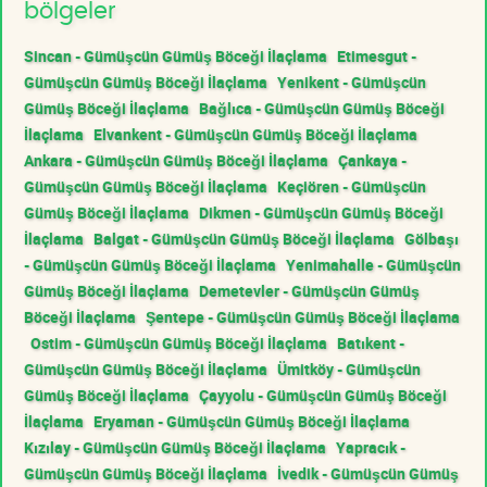
bölgeler
Sincan - Gümüşcün Gümüş Böceği İlaçlama
Etimesgut -
Gümüşcün Gümüş Böceği İlaçlama
Yenikent - Gümüşcün
Gümüş Böceği İlaçlama
Bağlıca - Gümüşcün Gümüş Böceği
İlaçlama
Elvankent - Gümüşcün Gümüş Böceği İlaçlama
Ankara - Gümüşcün Gümüş Böceği İlaçlama
Çankaya -
Gümüşcün Gümüş Böceği İlaçlama
Keçiören - Gümüşcün
Gümüş Böceği İlaçlama
Dikmen - Gümüşcün Gümüş Böceği
İlaçlama
Balgat - Gümüşcün Gümüş Böceği İlaçlama
Gölbaşı
- Gümüşcün Gümüş Böceği İlaçlama
Yenimahalle - Gümüşcün
Gümüş Böceği İlaçlama
Demetevler - Gümüşcün Gümüş
Böceği İlaçlama
Şentepe - Gümüşcün Gümüş Böceği İlaçlama
Ostim - Gümüşcün Gümüş Böceği İlaçlama
Batıkent -
Gümüşcün Gümüş Böceği İlaçlama
Ümitköy - Gümüşcün
Gümüş Böceği İlaçlama
Çayyolu - Gümüşcün Gümüş Böceği
İlaçlama
Eryaman - Gümüşcün Gümüş Böceği İlaçlama
Kızılay - Gümüşcün Gümüş Böceği İlaçlama
Yapracık -
Gümüşcün Gümüş Böceği İlaçlama
İvedik - Gümüşcün Gümüş