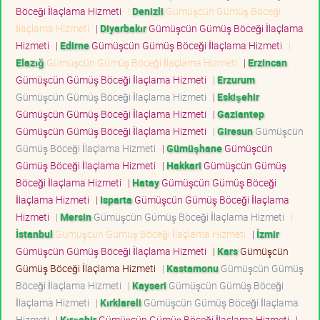
Böceği İlaçlama Hizmeti
|
Denizli
Gümüşcün Gümüş Böceği
İlaçlama Hizmeti
|
Diyarbakır
Gümüşcün Gümüş Böceği İlaçlama
Hizmeti
|
Edirne
Gümüşcün Gümüş Böceği İlaçlama Hizmeti
|
Elazığ
Gümüşcün Gümüş Böceği İlaçlama Hizmeti
|
Erzincan
Gümüşcün Gümüş Böceği İlaçlama Hizmeti
|
Erzurum
Gümüşcün Gümüş Böceği İlaçlama Hizmeti
|
Eskişehir
Gümüşcün Gümüş Böceği İlaçlama Hizmeti
|
Gaziantep
Gümüşcün Gümüş Böceği İlaçlama Hizmeti
|
Giresun
Gümüşcün
Gümüş Böceği İlaçlama Hizmeti
|
Gümüşhane
Gümüşcün
Gümüş Böceği İlaçlama Hizmeti
|
Hakkari
Gümüşcün Gümüş
Böceği İlaçlama Hizmeti
|
Hatay
Gümüşcün Gümüş Böceği
İlaçlama Hizmeti
|
Isparta
Gümüşcün Gümüş Böceği İlaçlama
Hizmeti
|
Mersin
Gümüşcün Gümüş Böceği İlaçlama Hizmeti
|
İstanbul
Gümüşcün Gümüş Böceği İlaçlama Hizmeti
|
İzmir
Gümüşcün Gümüş Böceği İlaçlama Hizmeti
|
Kars
Gümüşcün
Gümüş Böceği İlaçlama Hizmeti
|
Kastamonu
Gümüşcün Gümüş
Böceği İlaçlama Hizmeti
|
Kayseri
Gümüşcün Gümüş Böceği
İlaçlama Hizmeti
|
Kırklareli
Gümüşcün Gümüş Böceği İlaçlama
Hizmeti
|
Kırşehir
Gümüşcün Gümüş Böceği İlaçlama Hizmeti
|