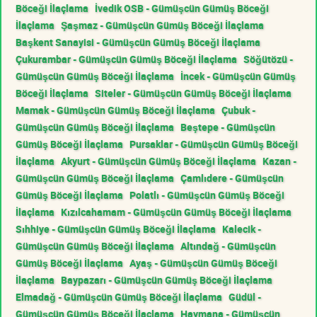
Böceği İlaçlama
İvedik OSB - Gümüşcün Gümüş Böceği
İlaçlama
Şaşmaz - Gümüşcün Gümüş Böceği İlaçlama
Başkent Sanayisi - Gümüşcün Gümüş Böceği İlaçlama
Çukurambar - Gümüşcün Gümüş Böceği İlaçlama
Söğütözü -
Gümüşcün Gümüş Böceği İlaçlama
İncek - Gümüşcün Gümüş
Böceği İlaçlama
Siteler - Gümüşcün Gümüş Böceği İlaçlama
Mamak - Gümüşcün Gümüş Böceği İlaçlama
Çubuk -
Gümüşcün Gümüş Böceği İlaçlama
Beştepe - Gümüşcün
Gümüş Böceği İlaçlama
Pursaklar - Gümüşcün Gümüş Böceği
İlaçlama
Akyurt - Gümüşcün Gümüş Böceği İlaçlama
Kazan -
Gümüşcün Gümüş Böceği İlaçlama
Çamlıdere - Gümüşcün
Gümüş Böceği İlaçlama
Polatlı - Gümüşcün Gümüş Böceği
İlaçlama
Kızılcahamam - Gümüşcün Gümüş Böceği İlaçlama
Sıhhiye - Gümüşcün Gümüş Böceği İlaçlama
Kalecik -
Gümüşcün Gümüş Böceği İlaçlama
Altındağ - Gümüşcün
Gümüş Böceği İlaçlama
Ayaş - Gümüşcün Gümüş Böceği
İlaçlama
Baypazarı - Gümüşcün Gümüş Böceği İlaçlama
Elmadağ - Gümüşcün Gümüş Böceği İlaçlama
Güdül -
Gümüşcün Gümüş Böceği İlaçlama
Haymana - Gümüşcün