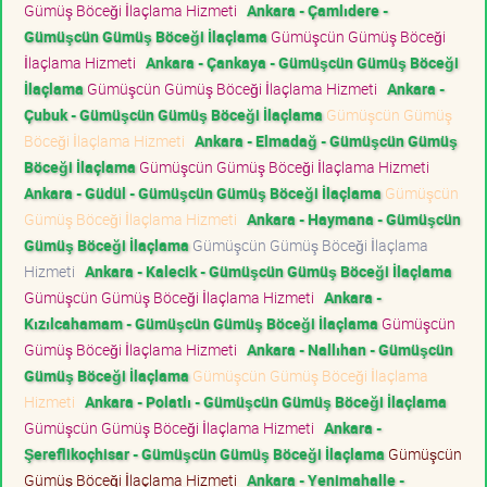
Gümüş Böceği İlaçlama Hizmeti
Ankara - Çamlıdere -
Gümüşcün Gümüş Böceği İlaçlama
Gümüşcün Gümüş Böceği
İlaçlama Hizmeti
Ankara - Çankaya - Gümüşcün Gümüş Böceği
İlaçlama
Gümüşcün Gümüş Böceği İlaçlama Hizmeti
Ankara -
Çubuk - Gümüşcün Gümüş Böceği İlaçlama
Gümüşcün Gümüş
Böceği İlaçlama Hizmeti
Ankara - Elmadağ - Gümüşcün Gümüş
Böceği İlaçlama
Gümüşcün Gümüş Böceği İlaçlama Hizmeti
Ankara - Güdül - Gümüşcün Gümüş Böceği İlaçlama
Gümüşcün
Gümüş Böceği İlaçlama Hizmeti
Ankara - Haymana - Gümüşcün
Gümüş Böceği İlaçlama
Gümüşcün Gümüş Böceği İlaçlama
Hizmeti
Ankara - Kalecik - Gümüşcün Gümüş Böceği İlaçlama
Gümüşcün Gümüş Böceği İlaçlama Hizmeti
Ankara -
Kızılcahamam - Gümüşcün Gümüş Böceği İlaçlama
Gümüşcün
Gümüş Böceği İlaçlama Hizmeti
Ankara - Nallıhan - Gümüşcün
Gümüş Böceği İlaçlama
Gümüşcün Gümüş Böceği İlaçlama
Hizmeti
Ankara - Polatlı - Gümüşcün Gümüş Böceği İlaçlama
Gümüşcün Gümüş Böceği İlaçlama Hizmeti
Ankara -
Şereflikoçhisar - Gümüşcün Gümüş Böceği İlaçlama
Gümüşcün
Gümüş Böceği İlaçlama Hizmeti
Ankara - Yenimahalle -