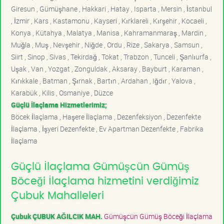
Giresun , Gümüşhane , Hakkari , Hatay , Isparta , Mersin , İstanbul
, İzmir , Kars , Kastamonu , Kayseri , Kırklareli , Kırşehir , Kocaeli ,
Konya , Kütahya , Malatya , Manisa , Kahramanmaraş , Mardin ,
Muğla , Muş , Nevşehir , Niğde , Ordu , Rize , Sakarya , Samsun ,
Siirt , Sinop , Sivas , Tekirdağ , Tokat , Trabzon , Tunceli , Şanlıurfa ,
Uşak , Van , Yozgat , Zonguldak , Aksaray , Bayburt , Karaman ,
Kırıkkale , Batman , Şırnak , Bartın , Ardahan , Iğdır , Yalova ,
Karabük , Kilis , Osmaniye , Düzce
Güçlü İlaçlama Hizmetlerimiz;
Böcek İlaçlama , Haşere İlaçlama , Dezenfeksiyon , Dezenfekte
İlaçlama , İşyeri Dezenfekte , Ev Apartman Dezenfekte , Fabrika
İlaçlama
Güçlü İlaçlama Gümüşcün Gümüş
Böceği İlaçlama hizmetini verdiğimiz
Çubuk Mahalleleri
Çubuk ÇUBUK AĞILCIK MAH.
Gümüşcün Gümüş Böceği İlaçlama