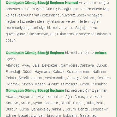
Gümüşcün Gümüş Böceği İlaçlama Hizmeti
Arıyorsanız, doğru
adrestesiniz! Gümüşcün Gümüş Böceği İlaçlama hizmetlerimizle,
kaliteli ve uygun fiyatlı çözümler sunuyoruz. Böcek ve haşere
ilaçlama hizmetlerinde en iyi ekipman ve tekniklerle, müşteri
memnuniyeti garantisiyle hizmet veriyoruz. Sağlığınızı ve
güvenliğinizi riske atmayın, Güçlü İlaçlama ile haşere sorunlarınızı
çözün!
Gümüşcün Gümüş Böceği İlaçlama
hizmeti verdiğimiz
Ankara
ilçeleri;
Altındağ , Ayaş , Bala , Beypazarı , Çamlıdere , Çankaya , Çubuk ,
Elmadağ , Güdül , Haymana , Kalecik , Kızılcahamam , Nallıhan ,
Polatlı , Şereflikoçhisar , Yenimahalle , Gölbaşı / Ankara , Keçiören
, Mamak , Sincan , Kazan , Akyurt , Etimesgut , Evren , Pursaklar
Gümüşcün Gümüş Böceği İlaçlama
hizmeti verdiğimiz şehirler;
Adana , Adıyaman , Afyonkarahisar , Ağrı , Amasya , Ankara ,
Antalya , Artvin , Aydın , Balıkesir , Bilecik , Bingöl , Bitlis , Bolu ,
Burdur , Bursa , Çanakkale , Çankırı , Çorum , Denizli , Diyarbakır ,
Edirne , Elazığ , Erzincan , Erzurum , Eskişehir , Gaziantep ,