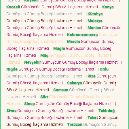
Kocaeli
Gümüşcün Gümüş Böceği İlaçlama Hizmeti
|
Konya
Gümüşcün Gümüş Böceği İlaçlama Hizmeti
|
Kütahya
Gümüşcün Gümüş Böceği İlaçlama Hizmeti
|
Malatya
Gümüşcün Gümüş Böceği İlaçlama Hizmeti
|
Manisa
Gümüşcün
Gümüş Böceği İlaçlama Hizmeti
|
Kahramanmaraş
Gümüşcün
Gümüş Böceği İlaçlama Hizmeti
|
Mardin
Gümüşcün Gümüş
Böceği İlaçlama Hizmeti
|
Muğla
Gümüşcün Gümüş Böceği
İlaçlama Hizmeti
|
Muş
Gümüşcün Gümüş Böceği İlaçlama
Hizmeti
|
Nevşehir
Gümüşcün Gümüş Böceği İlaçlama Hizmeti
|
Niğde
Gümüşcün Gümüş Böceği İlaçlama Hizmeti
|
Ordu
Gümüşcün Gümüş Böceği İlaçlama Hizmeti
|
Rize
Gümüşcün
Gümüş Böceği İlaçlama Hizmeti
|
Sakarya
Gümüşcün Gümüş
Böceği İlaçlama Hizmeti
|
Samsun
Gümüşcün Gümüş Böceği
İlaçlama Hizmeti
|
Siirt
Gümüşcün Gümüş Böceği İlaçlama
Hizmeti
|
Sinop
Gümüşcün Gümüş Böceği İlaçlama Hizmeti
|
Sivas
Gümüşcün Gümüş Böceği İlaçlama Hizmeti
|
Tekirdağ
Gümüşcün Gümüş Böceği İlaçlama Hizmeti
|
Tokat
Gümüşcün
Gümüş Böceği İlaçlama Hizmeti
|
Trabzon
Gümüşcün Gümüş