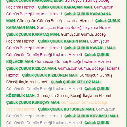
Çubuk ÇUBUK KARAAĞAÇ MAH.
Gümüşcün Gümüş Böceği
İlaçlama Hizmeti
Çubuk ÇUBUK KARAÇAM MAH.
Gümüşcün
Gümüş Böceği İlaçlama Hizmeti
Çubuk ÇUBUK KARADANA
MAH.
Gümüşcün Gümüş Böceği İlaçlama Hizmeti
Çubuk ÇUBUK
KARAMAN MAH.
Gümüşcün Gümüş Böceği İlaçlama Hizmeti
Çubuk ÇUBUK KARATAŞ MAH.
Gümüşcün Gümüş Böceği
İlaçlama Hizmeti
Çubuk ÇUBUK KARGIN MAH.
Gümüşcün
Gümüş Böceği İlaçlama Hizmeti
Çubuk ÇUBUK KAVAKLI MAH.
Gümüşcün Gümüş Böceği İlaçlama Hizmeti
Çubuk ÇUBUK
KIŞLACIK MAH.
Gümüşcün Gümüş Böceği İlaçlama Hizmeti
Çubuk ÇUBUK KIZILCA MAH.
Gümüşcün Gümüş Böceği İlaçlama
Hizmeti
Çubuk ÇUBUK KIZILÖREN MAH.
Gümüşcün Gümüş
Böceği İlaçlama Hizmeti
Çubuk ÇUBUK KIZILÖZ MAH.
Gümüşcün Gümüş Böceği İlaçlama Hizmeti
Çubuk ÇUBUK
KÖSRELİK MAH.
Gümüşcün Gümüş Böceği İlaçlama Hizmeti
Çubuk ÇUBUK KURUÇAY MAH.
Gümüşcün Gümüş Böceği
İlaçlama Hizmeti
Çubuk ÇUBUK KUTUÖREN MAH.
Gümüşcün
Gümüş Böceği İlaçlama Hizmeti
Çubuk ÇUBUK KUYUMCU MAH.
Gümüşcün Gümüş Böceği İlaçlama Hizmeti
Çubuk ÇUBUK