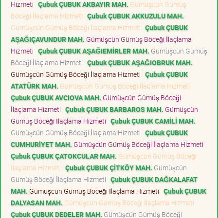
Hizmeti
Çubuk ÇUBUK AKBAYIR MAH.
Gümüşcün Gümüş
Böceği İlaçlama Hizmeti
Çubuk ÇUBUK AKKUZULU MAH.
Gümüşcün Gümüş Böceği İlaçlama Hizmeti
Çubuk ÇUBUK
AŞAĞIÇAVUNDUR MAH.
Gümüşcün Gümüş Böceği İlaçlama
Hizmeti
Çubuk ÇUBUK AŞAĞIEMİRLER MAH.
Gümüşcün Gümüş
Böceği İlaçlama Hizmeti
Çubuk ÇUBUK AŞAĞIOBRUK MAH.
Gümüşcün Gümüş Böceği İlaçlama Hizmeti
Çubuk ÇUBUK
ATATÜRK MAH.
Gümüşcün Gümüş Böceği İlaçlama Hizmeti
Çubuk ÇUBUK AVCIOVA MAH.
Gümüşcün Gümüş Böceği
İlaçlama Hizmeti
Çubuk ÇUBUK BARBAROS MAH.
Gümüşcün
Gümüş Böceği İlaçlama Hizmeti
Çubuk ÇUBUK CAMİLİ MAH.
Gümüşcün Gümüş Böceği İlaçlama Hizmeti
Çubuk ÇUBUK
CUMHURİYET MAH.
Gümüşcün Gümüş Böceği İlaçlama Hizmeti
Çubuk ÇUBUK ÇATOKCULAR MAH.
Gümüşcün Gümüş Böceği
İlaçlama Hizmeti
Çubuk ÇUBUK ÇİTKÖY MAH.
Gümüşcün
Gümüş Böceği İlaçlama Hizmeti
Çubuk ÇUBUK DAĞKALAFAT
MAH.
Gümüşcün Gümüş Böceği İlaçlama Hizmeti
Çubuk ÇUBUK
DALYASAN MAH.
Gümüşcün Gümüş Böceği İlaçlama Hizmeti
Çubuk ÇUBUK DEDELER MAH.
Gümüşcün Gümüş Böceği