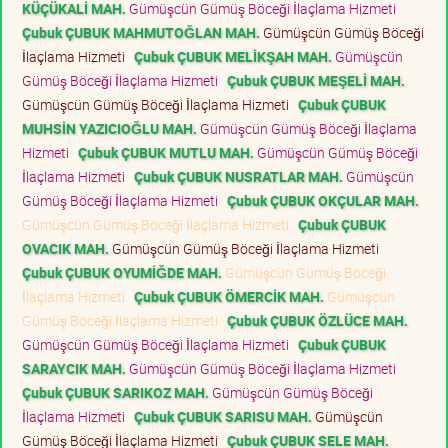
KÜÇÜKALİ MAH.
Gümüşcün Gümüş Böceği İlaçlama Hizmeti
Çubuk ÇUBUK MAHMUTOĞLAN MAH.
Gümüşcün Gümüş Böceği
İlaçlama Hizmeti
Çubuk ÇUBUK MELİKŞAH MAH.
Gümüşcün
Gümüş Böceği İlaçlama Hizmeti
Çubuk ÇUBUK MEŞELİ MAH.
Gümüşcün Gümüş Böceği İlaçlama Hizmeti
Çubuk ÇUBUK
MUHSİN YAZICIOĞLU MAH.
Gümüşcün Gümüş Böceği İlaçlama
Hizmeti
Çubuk ÇUBUK MUTLU MAH.
Gümüşcün Gümüş Böceği
İlaçlama Hizmeti
Çubuk ÇUBUK NUSRATLAR MAH.
Gümüşcün
Gümüş Böceği İlaçlama Hizmeti
Çubuk ÇUBUK OKÇULAR MAH.
Gümüşcün Gümüş Böceği İlaçlama Hizmeti
Çubuk ÇUBUK
OVACIK MAH.
Gümüşcün Gümüş Böceği İlaçlama Hizmeti
Çubuk ÇUBUK OYUMİĞDE MAH.
Gümüşcün Gümüş Böceği
İlaçlama Hizmeti
Çubuk ÇUBUK ÖMERCİK MAH.
Gümüşcün
Gümüş Böceği İlaçlama Hizmeti
Çubuk ÇUBUK ÖZLÜCE MAH.
Gümüşcün Gümüş Böceği İlaçlama Hizmeti
Çubuk ÇUBUK
SARAYCIK MAH.
Gümüşcün Gümüş Böceği İlaçlama Hizmeti
Çubuk ÇUBUK SARIKOZ MAH.
Gümüşcün Gümüş Böceği
İlaçlama Hizmeti
Çubuk ÇUBUK SARISU MAH.
Gümüşcün
Gümüş Böceği İlaçlama Hizmeti
Çubuk ÇUBUK SELE MAH.