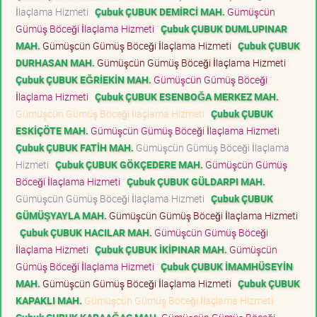
İlaçlama Hizmeti
Çubuk ÇUBUK DEMİRCİ MAH.
Gümüşcün
Gümüş Böceği İlaçlama Hizmeti
Çubuk ÇUBUK DUMLUPINAR
MAH.
Gümüşcün Gümüş Böceği İlaçlama Hizmeti
Çubuk ÇUBUK
DURHASAN MAH.
Gümüşcün Gümüş Böceği İlaçlama Hizmeti
Çubuk ÇUBUK EĞRİEKİN MAH.
Gümüşcün Gümüş Böceği
İlaçlama Hizmeti
Çubuk ÇUBUK ESENBOĞA MERKEZ MAH.
Gümüşcün Gümüş Böceği İlaçlama Hizmeti
Çubuk ÇUBUK
ESKİÇÖTE MAH.
Gümüşcün Gümüş Böceği İlaçlama Hizmeti
Çubuk ÇUBUK FATİH MAH.
Gümüşcün Gümüş Böceği İlaçlama
Hizmeti
Çubuk ÇUBUK GÖKÇEDERE MAH.
Gümüşcün Gümüş
Böceği İlaçlama Hizmeti
Çubuk ÇUBUK GÜLDARPI MAH.
Gümüşcün Gümüş Böceği İlaçlama Hizmeti
Çubuk ÇUBUK
GÜMÜŞYAYLA MAH.
Gümüşcün Gümüş Böceği İlaçlama Hizmeti
Çubuk ÇUBUK HACILAR MAH.
Gümüşcün Gümüş Böceği
İlaçlama Hizmeti
Çubuk ÇUBUK İKİPINAR MAH.
Gümüşcün
Gümüş Böceği İlaçlama Hizmeti
Çubuk ÇUBUK İMAMHÜSEYİN
MAH.
Gümüşcün Gümüş Böceği İlaçlama Hizmeti
Çubuk ÇUBUK
KAPAKLI MAH.
Gümüşcün Gümüş Böceği İlaçlama Hizmeti