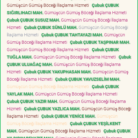
Gümüşcün Gümüş Böceği İlaçlama Hizmeti
Çubuk ÇUBUK
SIĞIRLIHACI MAH.
Gümüşcün Gümüş Böceği İlaçlama Hizmeti
Çubuk ÇUBUK SUSUZ MAH.
Gümüşcün Gümüş Böceği İlaçlama
Hizmeti
Çubuk ÇUBUK SÜNLÜ MAH.
Gümüşcün Gümüş Böceği
İlaçlama Hizmeti
Çubuk ÇUBUK TAHTAYAZI MAH.
Gümüşcün
Gümüş Böceği İlaçlama Hizmeti
Çubuk ÇUBUK TAŞPINAR MAH.
Gümüşcün Gümüş Böceği İlaçlama Hizmeti
Çubuk ÇUBUK
TUĞLA MAH.
Gümüşcün Gümüş Böceği İlaçlama Hizmeti
Çubuk
ÇUBUK ULUAĞAÇ MAH.
Gümüşcün Gümüş Böceği İlaçlama
Hizmeti
Çubuk ÇUBUK YAKUPHASAN MAH.
Gümüşcün Gümüş
Böceği İlaçlama Hizmeti
Çubuk ÇUBUK YAVUZSELİM MAH.
Gümüşcün Gümüş Böceği İlaçlama Hizmeti
Çubuk ÇUBUK
YAYLAK MAH.
Gümüşcün Gümüş Böceği İlaçlama Hizmeti
Çubuk ÇUBUK YAZIR MAH.
Gümüşcün Gümüş Böceği İlaçlama
Hizmeti
Çubuk ÇUBUK YAZLICA MAH.
Gümüşcün Gümüş Böceği
İlaçlama Hizmeti
Çubuk ÇUBUK YENİCE MAH.
Gümüşcün
Gümüş Böceği İlaçlama Hizmeti
Çubuk ÇUBUK YEŞİLKENT
MAH.
Gümüşcün Gümüş Böceği İlaçlama Hizmeti
Çubuk ÇUBUK