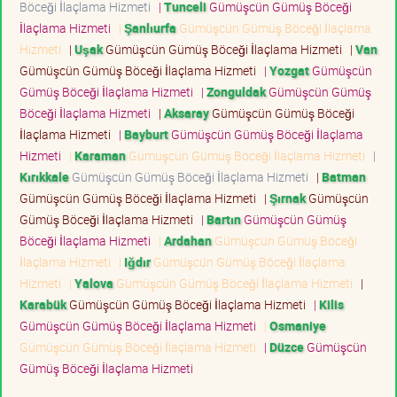
Böceği İlaçlama Hizmeti
|
Tunceli
Gümüşcün Gümüş Böceği
İlaçlama Hizmeti
|
Şanlıurfa
Gümüşcün Gümüş Böceği İlaçlama
Hizmeti
|
Uşak
Gümüşcün Gümüş Böceği İlaçlama Hizmeti
|
Van
Gümüşcün Gümüş Böceği İlaçlama Hizmeti
|
Yozgat
Gümüşcün
Gümüş Böceği İlaçlama Hizmeti
|
Zonguldak
Gümüşcün Gümüş
Böceği İlaçlama Hizmeti
|
Aksaray
Gümüşcün Gümüş Böceği
İlaçlama Hizmeti
|
Bayburt
Gümüşcün Gümüş Böceği İlaçlama
Hizmeti
|
Karaman
Gümüşcün Gümüş Böceği İlaçlama Hizmeti
|
Kırıkkale
Gümüşcün Gümüş Böceği İlaçlama Hizmeti
|
Batman
Gümüşcün Gümüş Böceği İlaçlama Hizmeti
|
Şırnak
Gümüşcün
Gümüş Böceği İlaçlama Hizmeti
|
Bartın
Gümüşcün Gümüş
Böceği İlaçlama Hizmeti
|
Ardahan
Gümüşcün Gümüş Böceği
İlaçlama Hizmeti
|
Iğdır
Gümüşcün Gümüş Böceği İlaçlama
Hizmeti
|
Yalova
Gümüşcün Gümüş Böceği İlaçlama Hizmeti
|
Karabük
Gümüşcün Gümüş Böceği İlaçlama Hizmeti
|
Kilis
Gümüşcün Gümüş Böceği İlaçlama Hizmeti
|
Osmaniye
Gümüşcün Gümüş Böceği İlaçlama Hizmeti
|
Düzce
Gümüşcün
Gümüş Böceği İlaçlama Hizmeti