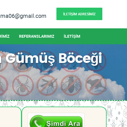
İLETİŞİM ADRESİMİZ
lama06@gmail.com
RİMİZ
REFERANSLARIMIZ
İLETİŞİM
n Gümüş Böceği