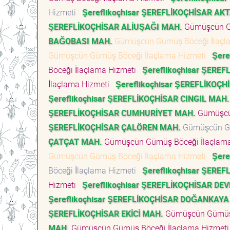
Hizmeti
Şereflikoçhisar ŞEREFLİKOÇHİSAR AK
ŞEREFLİKOÇHİSAR ALİUŞAĞI MAH.
Gümüşcün Gü
BAĞOBASI MAH.
Gümüşcün Gümüş Böceği İlaçl
Gümüşcün Gümüş Böceği İlaçlama Hizmeti
Şere
Böceği İlaçlama Hizmeti
Şereflikoçhisar ŞER
İlaçlama Hizmeti
Şereflikoçhisar ŞEREFLİKOÇ
Şereflikoçhisar ŞEREFLİKOÇHİSAR CINGIL MAH.
ŞEREFLİKOÇHİSAR CUMHURİYET MAH.
Gümüşcü
ŞEREFLİKOÇHİSAR ÇALÖREN MAH.
Gümüşcün Gü
ÇATÇAT MAH.
Gümüşcün Gümüş Böceği İlaçlam
Gümüşcün Gümüş Böceği İlaçlama Hizmeti
Şere
Böceği İlaçlama Hizmeti
Şereflikoçhisar ŞERE
Hizmeti
Şereflikoçhisar ŞEREFLİKOÇHİSAR D
Şereflikoçhisar ŞEREFLİKOÇHİSAR DOĞANKAYA
ŞEREFLİKOÇHİSAR EKİCİ MAH.
Gümüşcün Gümüş 
MAH.
Gümüşcün Gümüş Böceği İlaçlama Hizmet