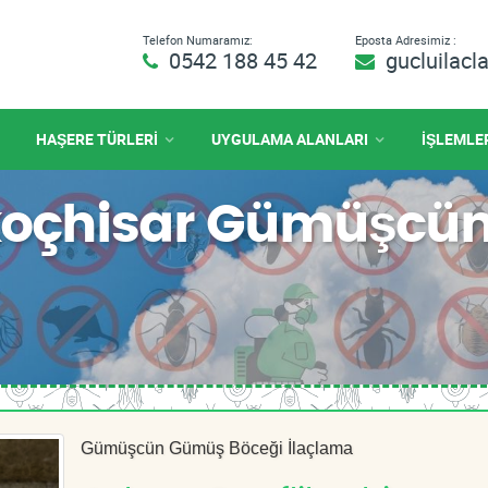
Telefon Numaramız:
Eposta Adresimiz :
0542 188 45 42
gucluilac
HAŞERE TÜRLERİ
UYGULAMA ALANLARI
İŞLEMLE
ikoçhisar Gümüşcü
Gümüşcün Gümüş Böceği İlaçlama