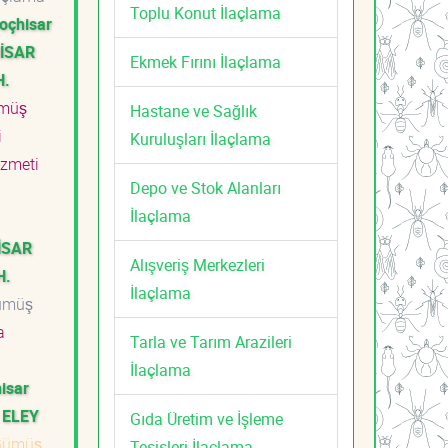
Toplu Konut İlaçlama
koçhisar
HİSAR
Ekmek Fırını İlaçlama
H.
müş
Hastane ve Sağlık
i
Kuruluşları İlaçlama
izmeti
Depo ve Stok Alanları
İlaçlama
İSAR
Alışveriş Merkezleri
H.
İlaçlama
ümüş
a
Tarla ve Tarım Arazileri
İlaçlama
isar
 ELEY
Gıda Üretim ve İşleme
Gümüş
Tesisleri İlaçlama