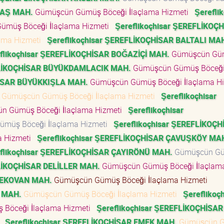
TAŞ MAH.
Gümüşcün Gümüş Böceği İlaçlama Hizmeti
Şerefli
müş Böceği İlaçlama Hizmeti
Şereflikoçhisar ŞEREFLİKOÇ
ama Hizmeti
Şereflikoçhisar ŞEREFLİKOÇHİSAR BALTALI MA
flikoçhisar ŞEREFLİKOÇHİSAR BOĞAZİÇİ MAH.
Gümüşcün Gü
EFLİKOÇHİSAR BÜYÜKDAMLACIK MAH.
Gümüşcün Gümüş Böceğ
HİSAR BÜYÜKKIŞLA MAH.
Gümüşcün Gümüş Böceği İlaçlama H
Gümüşcün Gümüş Böceği İlaçlama Hizmeti
Şereflikoçhisar
n Gümüş Böceği İlaçlama Hizmeti
Şereflikoçhisar
müş Böceği İlaçlama Hizmeti
Şereflikoçhisar ŞEREFLİKOÇH
a Hizmeti
Şereflikoçhisar ŞEREFLİKOÇHİSAR ÇAVUŞKÖY MA
flikoçhisar ŞEREFLİKOÇHİSAR ÇAYIRÖNÜ MAH.
Gümüşcün G
FLİKOÇHİSAR DELİLLER MAH.
Gümüşcün Gümüş Böceği İlaçlam
EVEKOVAN MAH.
Gümüşcün Gümüş Böceği İlaçlama Hizmeti
 MAH.
Gümüşcün Gümüş Böceği İlaçlama Hizmeti
Şereflikoçh
Böceği İlaçlama Hizmeti
Şereflikoçhisar ŞEREFLİKOÇHİSAR
i
Şereflikoçhisar ŞEREFLİKOÇHİSAR EMEK MAH.
Gümüşcün 