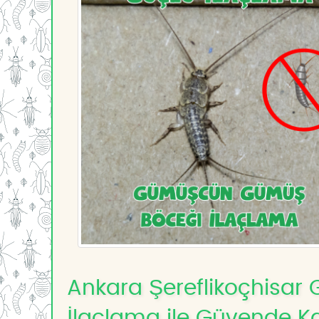
Ankara Şereflikoçhisa
İlaçlama ile Güvende Ka