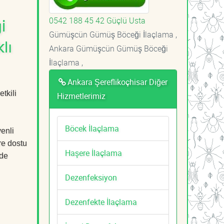
0542 188 45 42 Güçlü Usta
i
Gümüşcün Gümüş Böceği İlaçlama ,
lı
Ankara Gümüşcün Gümüş Böceği
İlaçlama ,
Ankara Şereflikoçhisar Diğer
tkili
Hizmetlerimiz
Böcek İlaçlama
venli
re dostu
Haşere İlaçlama
lde
Dezenfeksiyon
Dezenfekte İlaçlama