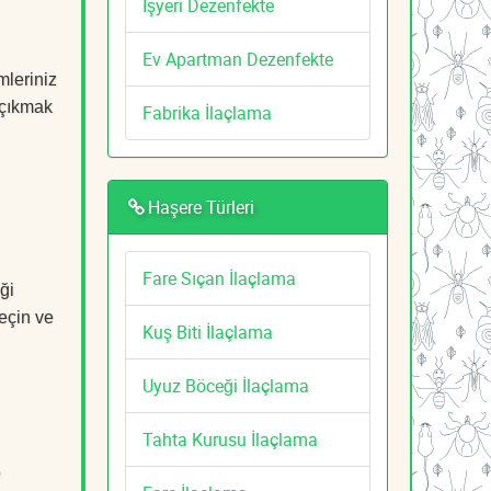
İşyeri Dezenfekte
Ev Apartman Dezenfekte
leriniz
a çıkmak
Fabrika İlaçlama
Haşere Türleri
Fare Sıçan İlaçlama
ği
geçin ve
Kuş Biti İlaçlama
Uyuz Böceği İlaçlama
Tahta Kurusu İlaçlama
e