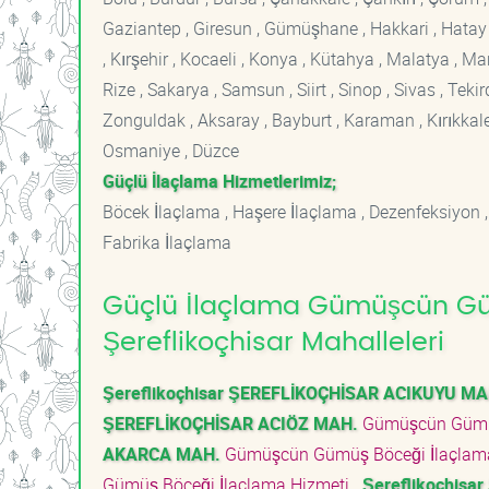
Gaziantep , Giresun , Gümüşhane , Hakkari , Hatay , I
, Kırşehir , Kocaeli , Konya , Kütahya , Malatya , 
Rize , Sakarya , Samsun , Siirt , Sinop , Sivas , Teki
Zonguldak , Aksaray , Bayburt , Karaman , Kırıkkale ,
Osmaniye , Düzce
Güçlü İlaçlama Hizmetlerimiz;
Böcek İlaçlama , Haşere İlaçlama , Dezenfeksiyon ,
Fabrika İlaçlama
Güçlü İlaçlama Gümüşcün Güm
Şereflikoçhisar Mahalleleri
Şereflikoçhisar ŞEREFLİKOÇHİSAR ACIKUYU MA
ŞEREFLİKOÇHİSAR ACIÖZ MAH.
Gümüşcün Gümüş
AKARCA MAH.
Gümüşcün Gümüş Böceği İlaçlam
Gümüş Böceği İlaçlama Hizmeti
Şereflikoçhisa