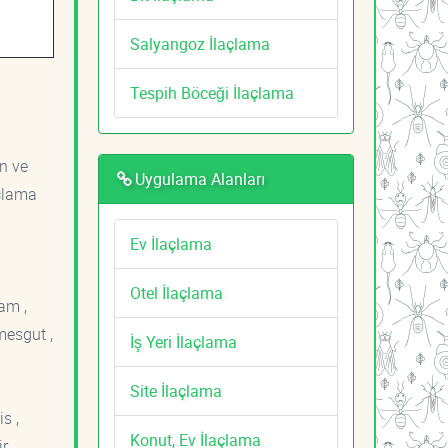
Salyangoz İlaçlama
Tespih Böceği İlaçlama
an ve
Uygulama Alanları
açlama
Ev İlaçlama
Otel İlaçlama
am ,
mesgut ,
İş Yeri İlaçlama
Site İlaçlama
s ,
Konut, Ev İlaçlama
r ,