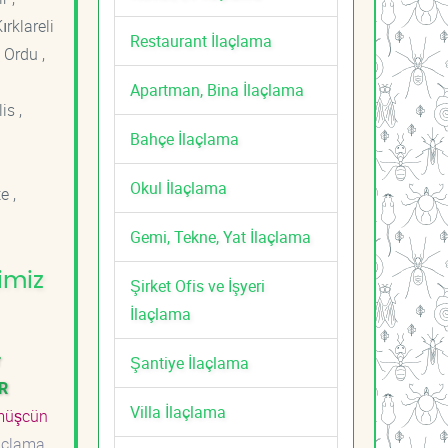
ırklareli
Restaurant İlaçlama
 Ordu ,
Apartman, Bina İlaçlama
is ,
Bahçe İlaçlama
Okul İlaçlama
e ,
Gemi, Tekne, Yat İlaçlama
imiz
Şirket Ofis ve İşyeri
İlaçlama
r
Şantiye İlaçlama
R
Villa İlaçlama
üşcün
açlama