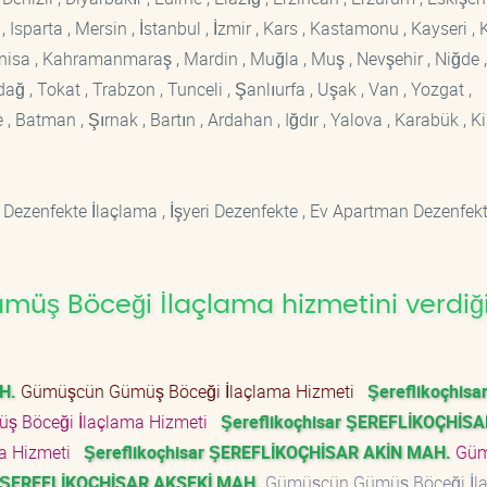
sparta , Mersin , İstanbul , İzmir , Kars , Kastamonu , Kayseri , K
Manisa , Kahramanmaraş , Mardin , Muğla , Muş , Nevşehir , Niğde ,
rdağ , Tokat , Trabzon , Tunceli , Şanlıurfa , Uşak , Van , Yozgat ,
 Batman , Şırnak , Bartın , Ardahan , Iğdır , Yalova , Karabük , Kil
 Dezenfekte İlaçlama , İşyeri Dezenfekte , Ev Apartman Dezenfekt
üş Böceği İlaçlama hizmetini verdiğ
H.
Gümüşcün Gümüş Böceği İlaçlama Hizmeti
Şereflikoçhisa
 Böceği İlaçlama Hizmeti
Şereflikoçhisar ŞEREFLİKOÇHİSA
a Hizmeti
Şereflikoçhisar ŞEREFLİKOÇHİSAR AKİN MAH.
Güm
r ŞEREFLİKOÇHİSAR AKSEKİ MAH.
Gümüşcün Gümüş Böceği İl