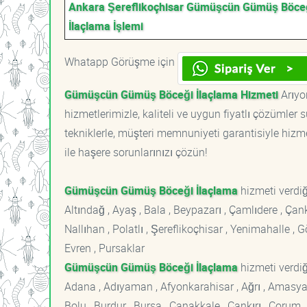
Ankara Şereflikoçhisar Gümüşcün Gümüş Böce
İlaçlama İşlemi
Whatapp Görüşme için
Gümüşcün Gümüş Böceği İlaçlama Hizmeti
Arıyo
hizmetlerimizle, kaliteli ve uygun fiyatlı çözümle
tekniklerle, müşteri memnuniyeti garantisiyle hizme
ile haşere sorunlarınızı çözün!
Gümüşcün Gümüş Böceği İlaçlama
hizmeti verdi
Altındağ , Ayaş , Bala , Beypazarı , Çamlıdere , Ç
Nallıhan , Polatlı , Şereflikoçhisar , Yenimahalle ,
Evren , Pursaklar
Gümüşcün Gümüş Böceği İlaçlama
hizmeti verdiğ
Adana , Adıyaman , Afyonkarahisar , Ağrı , Amasya , An
Bolu , Burdur , Bursa , Çanakkale , Çankırı , Çorum , D