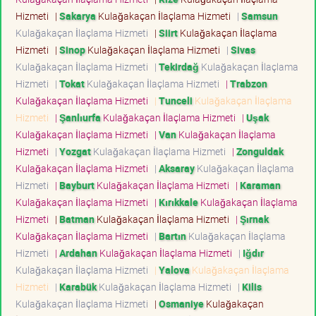
Hizmeti
|
Sakarya
Kulağakaçan İlaçlama Hizmeti
|
Samsun
Kulağakaçan İlaçlama Hizmeti
|
Siirt
Kulağakaçan İlaçlama
Hizmeti
|
Sinop
Kulağakaçan İlaçlama Hizmeti
|
Sivas
Kulağakaçan İlaçlama Hizmeti
|
Tekirdağ
Kulağakaçan İlaçlama
Hizmeti
|
Tokat
Kulağakaçan İlaçlama Hizmeti
|
Trabzon
Kulağakaçan İlaçlama Hizmeti
|
Tunceli
Kulağakaçan İlaçlama
Hizmeti
|
Şanlıurfa
Kulağakaçan İlaçlama Hizmeti
|
Uşak
Kulağakaçan İlaçlama Hizmeti
|
Van
Kulağakaçan İlaçlama
Hizmeti
|
Yozgat
Kulağakaçan İlaçlama Hizmeti
|
Zonguldak
Kulağakaçan İlaçlama Hizmeti
|
Aksaray
Kulağakaçan İlaçlama
Hizmeti
|
Bayburt
Kulağakaçan İlaçlama Hizmeti
|
Karaman
Kulağakaçan İlaçlama Hizmeti
|
Kırıkkale
Kulağakaçan İlaçlama
Hizmeti
|
Batman
Kulağakaçan İlaçlama Hizmeti
|
Şırnak
Kulağakaçan İlaçlama Hizmeti
|
Bartın
Kulağakaçan İlaçlama
Hizmeti
|
Ardahan
Kulağakaçan İlaçlama Hizmeti
|
Iğdır
Kulağakaçan İlaçlama Hizmeti
|
Yalova
Kulağakaçan İlaçlama
Hizmeti
|
Karabük
Kulağakaçan İlaçlama Hizmeti
|
Kilis
Kulağakaçan İlaçlama Hizmeti
|
Osmaniye
Kulağakaçan