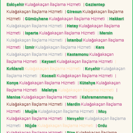
Eskişehir
Kulağakaçan İlaçlama Hizmeti
|
Gaziantep
Kulağakaçan İlaçlama Hizmeti
|
Giresun
Kulağakaçan İlaçlama
Hizmeti
|
Gümüşhane
Kulağakaçan İlaçlama Hizmeti
|
Hakkari
Kulağakaçan İlaçlama Hizmeti
|
Hatay
Kulağakaçan İlaçlama
Hizmeti
|
Isparta
Kulağakaçan İlaçlama Hizmeti
|
Mersin
Kulağakaçan İlaçlama Hizmeti
|
İstanbul
Kulağakaçan İlaçlama
Hizmeti
|
İzmir
Kulağakaçan İlaçlama Hizmeti
|
Kars
Kulağakaçan İlaçlama Hizmeti
|
Kastamonu
Kulağakaçan
İlaçlama Hizmeti
|
Kayseri
Kulağakaçan İlaçlama Hizmeti
|
Kırklareli
Kulağakaçan İlaçlama Hizmeti
|
Kırşehir
Kulağakaçan
İlaçlama Hizmeti
|
Kocaeli
Kulağakaçan İlaçlama Hizmeti
|
Konya
Kulağakaçan İlaçlama Hizmeti
|
Kütahya
Kulağakaçan
İlaçlama Hizmeti
|
Malatya
Kulağakaçan İlaçlama Hizmeti
|
Manisa
Kulağakaçan İlaçlama Hizmeti
|
Kahramanmaraş
Kulağakaçan İlaçlama Hizmeti
|
Mardin
Kulağakaçan İlaçlama
Hizmeti
|
Muğla
Kulağakaçan İlaçlama Hizmeti
|
Muş
Kulağakaçan İlaçlama Hizmeti
|
Nevşehir
Kulağakaçan İlaçlama
Hizmeti
|
Niğde
Kulağakaçan İlaçlama Hizmeti
|
Ordu
Kulağakaçan İlaçlama Hizmeti
|
Rize
Kulağakaçan İlaçlama