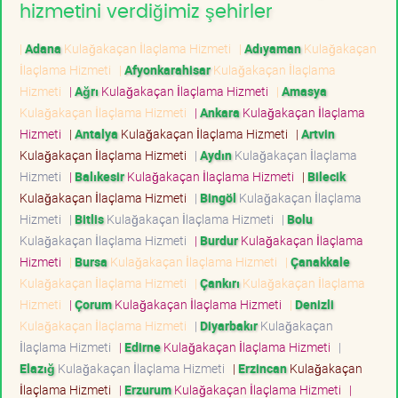
hizmetini verdiğimiz şehirler
|
Adana
Kulağakaçan İlaçlama Hizmeti
|
Adıyaman
Kulağakaçan
İlaçlama Hizmeti
|
Afyonkarahisar
Kulağakaçan İlaçlama
Hizmeti
|
Ağrı
Kulağakaçan İlaçlama Hizmeti
|
Amasya
Kulağakaçan İlaçlama Hizmeti
|
Ankara
Kulağakaçan İlaçlama
Hizmeti
|
Antalya
Kulağakaçan İlaçlama Hizmeti
|
Artvin
Kulağakaçan İlaçlama Hizmeti
|
Aydın
Kulağakaçan İlaçlama
Hizmeti
|
Balıkesir
Kulağakaçan İlaçlama Hizmeti
|
Bilecik
Kulağakaçan İlaçlama Hizmeti
|
Bingöl
Kulağakaçan İlaçlama
Hizmeti
|
Bitlis
Kulağakaçan İlaçlama Hizmeti
|
Bolu
Kulağakaçan İlaçlama Hizmeti
|
Burdur
Kulağakaçan İlaçlama
Hizmeti
|
Bursa
Kulağakaçan İlaçlama Hizmeti
|
Çanakkale
Kulağakaçan İlaçlama Hizmeti
|
Çankırı
Kulağakaçan İlaçlama
Hizmeti
|
Çorum
Kulağakaçan İlaçlama Hizmeti
|
Denizli
Kulağakaçan İlaçlama Hizmeti
|
Diyarbakır
Kulağakaçan
İlaçlama Hizmeti
|
Edirne
Kulağakaçan İlaçlama Hizmeti
|
Elazığ
Kulağakaçan İlaçlama Hizmeti
|
Erzincan
Kulağakaçan
İlaçlama Hizmeti
|
Erzurum
Kulağakaçan İlaçlama Hizmeti
|