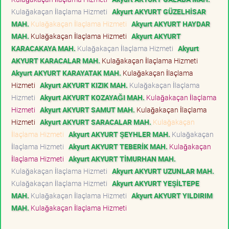
Kulağakaçan İlaçlama Hizmeti
Akyurt AKYURT GÜZELHİSAR
MAH.
Kulağakaçan İlaçlama Hizmeti
Akyurt AKYURT HAYDAR
MAH.
Kulağakaçan İlaçlama Hizmeti
Akyurt AKYURT
KARACAKAYA MAH.
Kulağakaçan İlaçlama Hizmeti
Akyurt
AKYURT KARACALAR MAH.
Kulağakaçan İlaçlama Hizmeti
Akyurt AKYURT KARAYATAK MAH.
Kulağakaçan İlaçlama
Hizmeti
Akyurt AKYURT KIZIK MAH.
Kulağakaçan İlaçlama
Hizmeti
Akyurt AKYURT KOZAYAĞI MAH.
Kulağakaçan İlaçlama
Hizmeti
Akyurt AKYURT SAMUT MAH.
Kulağakaçan İlaçlama
Hizmeti
Akyurt AKYURT SARACALAR MAH.
Kulağakaçan
İlaçlama Hizmeti
Akyurt AKYURT ŞEYHLER MAH.
Kulağakaçan
İlaçlama Hizmeti
Akyurt AKYURT TEBERİK MAH.
Kulağakaçan
İlaçlama Hizmeti
Akyurt AKYURT TİMURHAN MAH.
Kulağakaçan İlaçlama Hizmeti
Akyurt AKYURT UZUNLAR MAH.
Kulağakaçan İlaçlama Hizmeti
Akyurt AKYURT YEŞİLTEPE
MAH.
Kulağakaçan İlaçlama Hizmeti
Akyurt AKYURT YILDIRIM
MAH.
Kulağakaçan İlaçlama Hizmeti