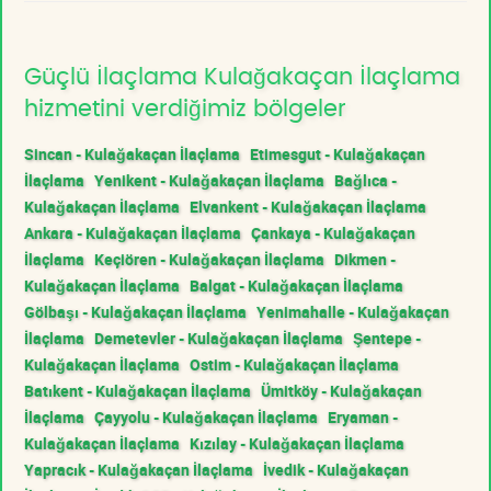
Güçlü İlaçlama Kulağakaçan İlaçlama
hizmetini verdiğimiz bölgeler
Sincan - Kulağakaçan İlaçlama
Etimesgut - Kulağakaçan
İlaçlama
Yenikent - Kulağakaçan İlaçlama
Bağlıca -
Kulağakaçan İlaçlama
Elvankent - Kulağakaçan İlaçlama
Ankara - Kulağakaçan İlaçlama
Çankaya - Kulağakaçan
İlaçlama
Keçiören - Kulağakaçan İlaçlama
Dikmen -
Kulağakaçan İlaçlama
Balgat - Kulağakaçan İlaçlama
Gölbaşı - Kulağakaçan İlaçlama
Yenimahalle - Kulağakaçan
İlaçlama
Demetevler - Kulağakaçan İlaçlama
Şentepe -
Kulağakaçan İlaçlama
Ostim - Kulağakaçan İlaçlama
Batıkent - Kulağakaçan İlaçlama
Ümitköy - Kulağakaçan
İlaçlama
Çayyolu - Kulağakaçan İlaçlama
Eryaman -
Kulağakaçan İlaçlama
Kızılay - Kulağakaçan İlaçlama
Yapracık - Kulağakaçan İlaçlama
İvedik - Kulağakaçan