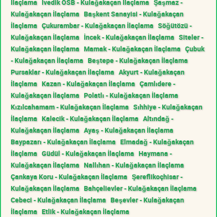
İlaçlama
İvedik OSB - Kulağakaçan İlaçlama
Şaşmaz -
Kulağakaçan İlaçlama
Başkent Sanayisi - Kulağakaçan
İlaçlama
Çukurambar - Kulağakaçan İlaçlama
Söğütözü -
Kulağakaçan İlaçlama
İncek - Kulağakaçan İlaçlama
Siteler -
Kulağakaçan İlaçlama
Mamak - Kulağakaçan İlaçlama
Çubuk
- Kulağakaçan İlaçlama
Beştepe - Kulağakaçan İlaçlama
Pursaklar - Kulağakaçan İlaçlama
Akyurt - Kulağakaçan
İlaçlama
Kazan - Kulağakaçan İlaçlama
Çamlıdere -
Kulağakaçan İlaçlama
Polatlı - Kulağakaçan İlaçlama
Kızılcahamam - Kulağakaçan İlaçlama
Sıhhiye - Kulağakaçan
İlaçlama
Kalecik - Kulağakaçan İlaçlama
Altındağ -
Kulağakaçan İlaçlama
Ayaş - Kulağakaçan İlaçlama
Baypazarı - Kulağakaçan İlaçlama
Elmadağ - Kulağakaçan
İlaçlama
Güdül - Kulağakaçan İlaçlama
Haymana -
Kulağakaçan İlaçlama
Nallıhan - Kulağakaçan İlaçlama
Çankaya Koru - Kulağakaçan İlaçlama
Şereflikoçhisar -
Kulağakaçan İlaçlama
Bahçelievler - Kulağakaçan İlaçlama
Cebeci - Kulağakaçan İlaçlama
Beşevler - Kulağakaçan
İlaçlama
Etlik - Kulağakaçan İlaçlama