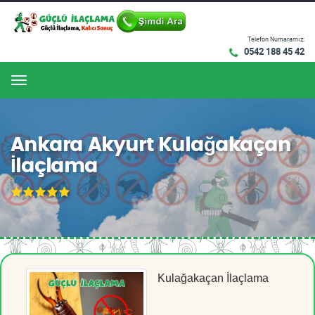
Telefon Numaramız:
0542 188 45 42
Menu
Ankara Akyurt Kulağakaçan
İlaçlama
Kulağakaçan İlaçlama