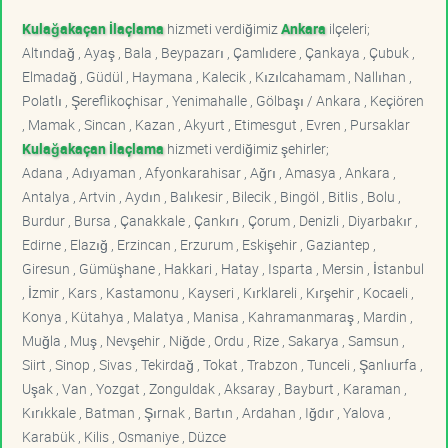
Kulağakaçan İlaçlama
hizmeti verdiğimiz
Ankara
ilçeleri;
Altındağ , Ayaş , Bala , Beypazarı , Çamlıdere , Çankaya , Çubuk ,
Elmadağ , Güdül , Haymana , Kalecik , Kızılcahamam , Nallıhan ,
Polatlı , Şereflikoçhisar , Yenimahalle , Gölbaşı / Ankara , Keçiören
, Mamak , Sincan , Kazan , Akyurt , Etimesgut , Evren , Pursaklar
Kulağakaçan İlaçlama
hizmeti verdiğimiz şehirler;
Adana , Adıyaman , Afyonkarahisar , Ağrı , Amasya , Ankara ,
Antalya , Artvin , Aydın , Balıkesir , Bilecik , Bingöl , Bitlis , Bolu ,
Burdur , Bursa , Çanakkale , Çankırı , Çorum , Denizli , Diyarbakır ,
Edirne , Elazığ , Erzincan , Erzurum , Eskişehir , Gaziantep ,
Giresun , Gümüşhane , Hakkari , Hatay , Isparta , Mersin , İstanbul
, İzmir , Kars , Kastamonu , Kayseri , Kırklareli , Kırşehir , Kocaeli ,
Konya , Kütahya , Malatya , Manisa , Kahramanmaraş , Mardin ,
Muğla , Muş , Nevşehir , Niğde , Ordu , Rize , Sakarya , Samsun ,
Siirt , Sinop , Sivas , Tekirdağ , Tokat , Trabzon , Tunceli , Şanlıurfa ,
Uşak , Van , Yozgat , Zonguldak , Aksaray , Bayburt , Karaman ,
Kırıkkale , Batman , Şırnak , Bartın , Ardahan , Iğdır , Yalova ,
Karabük , Kilis , Osmaniye , Düzce