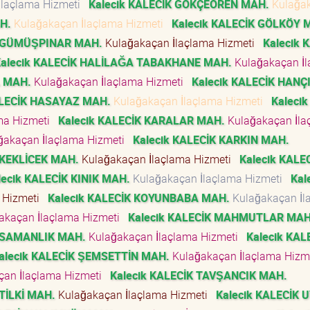
İlaçlama Hizmeti
Kalecik KALECİK GÖKÇEÖREN MAH.
Kulağa
H.
Kulağakaçan İlaçlama Hizmeti
Kalecik KALECİK GÖLKÖY 
K GÜMÜŞPINAR MAH.
Kulağakaçan İlaçlama Hizmeti
Kalecik 
alecik KALECİK HALİLAĞA TABAKHANE MAH.
Kulağakaçan İ
L MAH.
Kulağakaçan İlaçlama Hizmeti
Kalecik KALECİK HANÇI
ALECİK HASAYAZ MAH.
Kulağakaçan İlaçlama Hizmeti
Kalecik
ma Hizmeti
Kalecik KALECİK KARALAR MAH.
Kulağakaçan İla
ğakaçan İlaçlama Hizmeti
Kalecik KALECİK KARKIN MAH.
 KEKLİCEK MAH.
Kulağakaçan İlaçlama Hizmeti
Kalecik KALE
lecik KALECİK KINIK MAH.
Kulağakaçan İlaçlama Hizmeti
Kal
 Hizmeti
Kalecik KALECİK KOYUNBABA MAH.
Kulağakaçan İl
akaçan İlaçlama Hizmeti
Kalecik KALECİK MAHMUTLAR MAH
K SAMANLIK MAH.
Kulağakaçan İlaçlama Hizmeti
Kalecik KAL
alecik KALECİK ŞEMSETTİN MAH.
Kulağakaçan İlaçlama Hiz
çan İlaçlama Hizmeti
Kalecik KALECİK TAVŞANCIK MAH.
 TİLKİ MAH.
Kulağakaçan İlaçlama Hizmeti
Kalecik KALECİK 