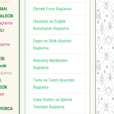
kaçan
Ekmek Fırını İlaçlama
MAH.
KALECİK
Hastane ve Sağlık
laçlama
Kuruluşları İlaçlama
LI
Depo ve Stok Alanları
çlama
İlaçlama
CİK
Alışveriş Merkezleri
ecik
İlaçlama
açlama
Tarla ve Tarım Arazileri
.
İlaçlama
ECİK
meti
Gıda Üretim ve İşleme
Tesisleri İlaçlama
UYURCA