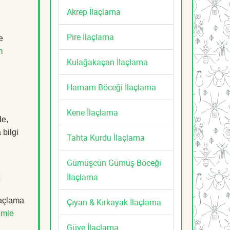
Akrep İlaçlama
Pire İlaçlama
e
m
Kulağakaçan İlaçlama
Hamam Böceği İlaçlama
Kene İlaçlama
de,
 bilgi
Tahta Kurdu İlaçlama
Gümüşcün Gümüş Böceği
İlaçlama
i
laçlama
Çıyan & Kırkayak İlaçlama
imle
Güve İlaçlama