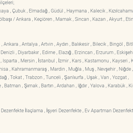
ilçeleri;
ankaya , Çubuk , Elmadağ , Güdül , Haymana , Kalecik , Kızılcaham
 Gölbaşı / Ankara , Keçiören , Mamak , Sincan , Kazan , Akyurt , Eti
kara , Antalya , Artvin , Aydın , Balıkesir , Bilecik , Bingöl , Bitli
enizli , Diyarbakır , Edirne , Elazığ , Erzincan , Erzurum , Eskişehi
sparta , Mersin , İstanbul , İzmir , Kars , Kastamonu , Kayseri , K
Manisa , Kahramanmaraş , Mardin , Muğla , Muş , Nevşehir , Niğde ,
rdağ , Tokat , Trabzon , Tunceli , Şanlıurfa , Uşak , Van , Yozgat ,
 Batman , Şırnak , Bartın , Ardahan , Iğdır , Yalova , Karabük , Kil
 Dezenfekte İlaçlama , İşyeri Dezenfekte , Ev Apartman Dezenfekt