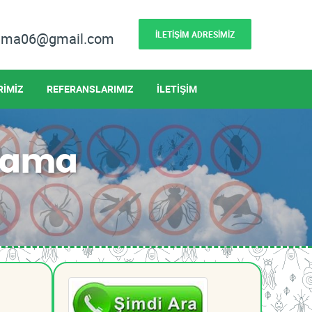
İLETİŞİM ADRESİMİZ
lama06@gmail.com
RİMİZ
REFERANSLARIMIZ
İLETİŞİM
çlama