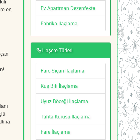
ili
Ev Apartman Dezenfekte
ere en
Fabrika İlaçlama
Haşere Türleri
açan
n!
Fare Sıçan İlaçlama
Kuş Biti İlaçlama
Uyuz Böceği İlaçlama
lanı
çlü
Tahta Kurusu İlaçlama
ltına
Fare İlaçlama