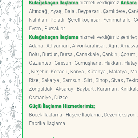
Kulağakaçan İlaçlama
hizmeti verdiğimiz
Ankara
Altındağ , Ayaş , Bala , Beypazarı , Çamlıdere , Ç
Nallıhan , Polatlı , Şereflikoçhisar , Yenimahalle ,
Evren , Pursaklar
Kulağakaçan İlaçlama
hizmeti verdiğimiz şehirler;
Adana , Adıyaman , Afyonkarahisar , Ağrı , Amasya , An
Bolu , Burdur , Bursa , Çanakkale , Çankırı , Çorum , D
Gaziantep , Giresun , Gümüşhane , Hakkari , Hatay , I
, Kırşehir , Kocaeli , Konya , Kütahya , Malatya , 
Rize , Sakarya , Samsun , Siirt , Sinop , Sivas , Teki
Zonguldak , Aksaray , Bayburt , Karaman , Kırıkkale ,
Osmaniye , Düzce
Güçlü İlaçlama Hizmetlerimiz;
Böcek İlaçlama , Haşere İlaçlama , Dezenfeksiyon ,
Fabrika İlaçlama