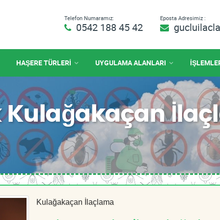
Telefon Numaramız:
Eposta Adresimiz :
0542 188 45 42
gucluilac
HAŞERE TÜRLERİ
UYGULAMA ALANLARI
İŞLEMLE
k Kulağakaçan İla
Kulağakaçan İlaçlama