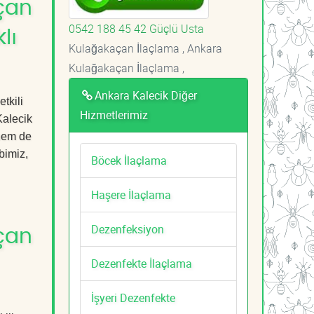
çan
0542 188 45 42 Güçlü Usta
lı
Kulağakaçan İlaçlama , Ankara
Kulağakaçan İlaçlama ,
Ankara Kalecik Diğer
tkili
Hizmetlerimiz
Kalecik
 hem de
bimiz,
Böcek İlaçlama
Haşere İlaçlama
Dezenfeksiyon
çan
Dezenfekte İlaçlama
İşyeri Dezenfekte