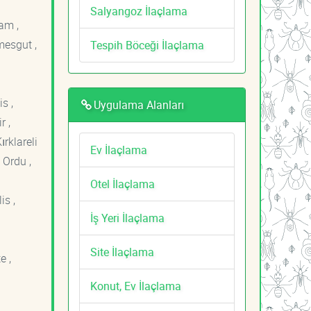
Salyangoz İlaçlama
am ,
mesgut ,
Tespih Böceği İlaçlama
s ,
Uygulama Alanları
r ,
ırklareli
Ev İlaçlama
 Ordu ,
Otel İlaçlama
is ,
İş Yeri İlaçlama
Site İlaçlama
e ,
Konut, Ev İlaçlama