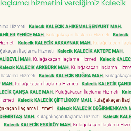
laçlama hizmetini verdiğimiz Kalecik
lama Hizmeti
Kalecik KALECİK AHİKEMALŞENYURT MAH.
 AHİLER YENİCE MAH.
Kulağakaçan İlaçlama Hizmeti
Kalecik
 Hizmeti
Kalecik KALECİK AKKAYNAK MAH.
Kulağakaçan İlaç
ğakaçan İlaçlama Hizmeti
Kalecik KALECİK AKTEPE MAH.
 ALİBEYLİ MAH.
Kulağakaçan İlaçlama Hizmeti
Kalecik KALEC
Kalecik KALECİK ARKBÜRK MAH.
Kulağakaçan İlaçlama Hizm
İlaçlama Hizmeti
Kalecik KALECİK BUĞRA MAH.
Kulağakaça
Y MAH.
Kulağakaçan İlaçlama Hizmeti
Kalecik KALECİK ÇAND
ALECİK ÇANŞA KALE MAH.
Kulağakaçan İlaçlama Hizmeti
Kale
Hizmeti
Kalecik KALECİK ÇİFTLİKKÖY MAH.
Kulağakaçan İlaç
ğakaçan İlaçlama Hizmeti
Kalecik KALECİK DEĞİRMENKAYA 
K DEMİRTAŞ MAH.
Kulağakaçan İlaçlama Hizmeti
Kalecik KAL
ti
Kalecik KALECİK ESKİKÖY MAH.
Kulağakaçan İlaçlama Hiz