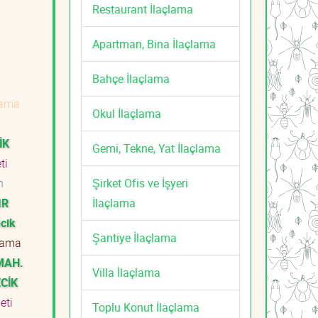
Restaurant İlaçlama
Apartman, Bina İlaçlama
Bahçe İlaçlama
lama
Okul İlaçlama
İK
Gemi, Tekne, Yat İlaçlama
eti
Şirket Ofis ve İşyeri
n
İlaçlama
IR
cik
Şantiye İlaçlama
lama
MAH.
Villa İlaçlama
ECİK
meti
Toplu Konut İlaçlama