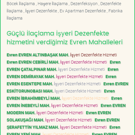
Böcek İlaçlama , Haşere İlaçlama , Dezenfeksiyon , Dezenfekte
İlaçlama , İşyeri Dezenfekte , Ev Apartman Dezenfekte , Fabrika
İlaçlama
Güçlü İlaçlama İşyeri Dezenfekte
hizmetini verdiğimiz Evren Mahalleleri
Evren EVREN ALTINBAŞAK MAH.
İşyeri Dezenfekte Hizmeti
Evren EVREN CEBİRLİ MAH.
İşyeri Dezenfekte Hizmeti
Evren
EVREN ÇATALPINAR MAH.
İşyeri Dezenfekte Hizmeti
Evren
EVREN DEMİRAYAK MAH.
İşyeri Dezenfekte Hizmeti
Evren
EVREN ESENTEPE MAH.
İşyeri Dezenfekte Hizmeti
Evren EVREN
ESKİTORUNOBASI MAH.
İşyeri Dezenfekte Hizmeti
Evren
EVREN İBRAHİMBEYLİ MAH.
İşyeri Dezenfekte Hizmeti
Evren
EVREN İNEBEYLİ MAH.
İşyeri Dezenfekte Hizmeti
Evren EVREN
MODERN MAH.
İşyeri Dezenfekte Hizmeti
Evren EVREN
SOLAKUŞAĞI MAH.
İşyeri Dezenfekte Hizmeti
Evren EVREN
ŞERAFETTİN YILMAZ MAH.
İşyeri Dezenfekte Hizmeti
Evren
EVREN YENİ MAH.
İşyeri Dezenfekte Hizmeti
Evren EVREN