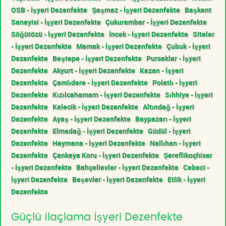
OSB - İşyeri Dezenfekte
Şaşmaz - İşyeri Dezenfekte
Başkent
Sanayisi - İşyeri Dezenfekte
Çukurambar - İşyeri Dezenfekte
Söğütözü - İşyeri Dezenfekte
İncek - İşyeri Dezenfekte
Siteler
- İşyeri Dezenfekte
Mamak - İşyeri Dezenfekte
Çubuk - İşyeri
Dezenfekte
Beştepe - İşyeri Dezenfekte
Pursaklar - İşyeri
Dezenfekte
Akyurt - İşyeri Dezenfekte
Kazan - İşyeri
Dezenfekte
Çamlıdere - İşyeri Dezenfekte
Polatlı - İşyeri
Dezenfekte
Kızılcahamam - İşyeri Dezenfekte
Sıhhiye - İşyeri
Dezenfekte
Kalecik - İşyeri Dezenfekte
Altındağ - İşyeri
Dezenfekte
Ayaş - İşyeri Dezenfekte
Baypazarı - İşyeri
Dezenfekte
Elmadağ - İşyeri Dezenfekte
Güdül - İşyeri
Dezenfekte
Haymana - İşyeri Dezenfekte
Nallıhan - İşyeri
Dezenfekte
Çankaya Koru - İşyeri Dezenfekte
Şereflikoçhisar
- İşyeri Dezenfekte
Bahçelievler - İşyeri Dezenfekte
Cebeci -
İşyeri Dezenfekte
Beşevler - İşyeri Dezenfekte
Etlik - İşyeri
Dezenfekte
Güçlü İlaçlama İşyeri Dezenfekte