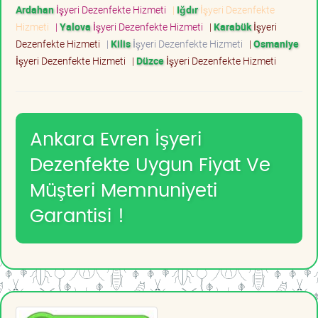
Ardahan
İşyeri Dezenfekte Hizmeti
|
Iğdır
İşyeri Dezenfekte
Hizmeti
|
Yalova
İşyeri Dezenfekte Hizmeti
|
Karabük
İşyeri
Dezenfekte Hizmeti
|
Kilis
İşyeri Dezenfekte Hizmeti
|
Osmaniye
İşyeri Dezenfekte Hizmeti
|
Düzce
İşyeri Dezenfekte Hizmeti
Ankara Evren İşyeri
Dezenfekte Uygun Fiyat Ve
Müşteri Memnuniyeti
Garantisi !