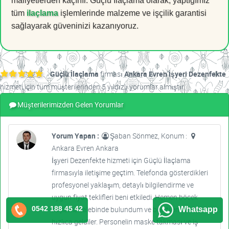
maliyetlerden kaçınır. Güçlü İlaçlama olarak, yaptığımız
tüm
ilaçlama
işlemlerinde malzeme ve işçilik garantisi
sağlayarak güveninizi kazanıyoruz.
Güçlü İlaçlama
firması
Ankara Evren İşyeri Dezenfekte
hizmeti için tüm müşterilerinden 5 yıldızlı yorumlar almıştır.
Müşterilerimizden Gelen Yorumlar
Yorum Yapan :
Şaban Sönmez, Konum :
Ankara Evren Ankara
İşyeri Dezenfekte hizmeti için Güçlü İlaçlama
firmasıyla iletişime geçtim. Telefonda gösterdikleri
profesyonel yaklaşım, detaylı bilgilendirme ve
uygun fiyat teklifleri beni etkiledi. Hemen böcek
0542 188 45 42
ilaçlama talebinde bulundum ve belirtilen saatte
Whatsapp
hızlıca geldiler. Personelin maske takması ve iş