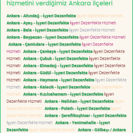
hizmetini verdiğimiz Ankara ilçeleri
Ankara - Altındağ - İşyeri Dezenfekte
İşyeri Dezenfekte Hizmeti
Ankara - Ayaş - İşyeri Dezenfekte
İşyeri Dezenfekte Hizmeti
Ankara - Bala - İşyeri Dezenfekte
İşyeri Dezenfekte Hizmeti
Ankara - Beypazarı - İşyeri Dezenfekte
İşyeri Dezenfekte Hizmeti
Ankara - Çamlıdere - İşyeri Dezenfekte
İşyeri Dezenfekte
Hizmeti
Ankara - Çankaya - İşyeri Dezenfekte
İşyeri Dezenfekte
Hizmeti
Ankara - Çubuk - İşyeri Dezenfekte
İşyeri Dezenfekte
Hizmeti
Ankara - Elmadağ - İşyeri Dezenfekte
İşyeri Dezenfekte
Hizmeti
Ankara - Güdül - İşyeri Dezenfekte
İşyeri Dezenfekte
Hizmeti
Ankara - Haymana - İşyeri Dezenfekte
İşyeri Dezenfekte
Hizmeti
Ankara - Kalecik - İşyeri Dezenfekte
İşyeri Dezenfekte
Hizmeti
Ankara - Kızılcahamam - İşyeri Dezenfekte
İşyeri
Dezenfekte Hizmeti
Ankara - Nallıhan - İşyeri Dezenfekte
İşyeri
Dezenfekte Hizmeti
Ankara - Polatlı - İşyeri Dezenfekte
İşyeri
Dezenfekte Hizmeti
Ankara - Şereflikoçhisar - İşyeri Dezenfekte
İşyeri Dezenfekte Hizmeti
Ankara - Yenimahalle - İşyeri
Dezenfekte
İşyeri Dezenfekte Hizmeti
Ankara - Gölbaşı / Ankara