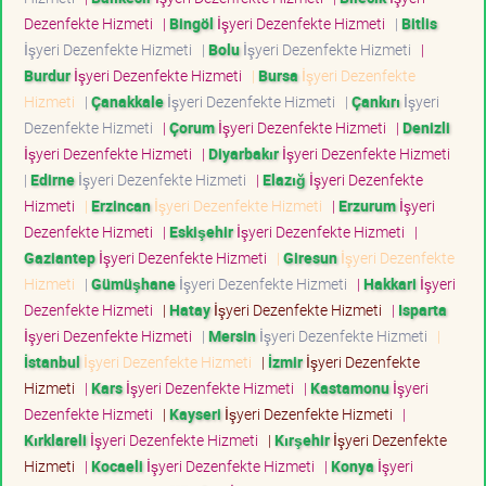
Dezenfekte Hizmeti
|
Bingöl
İşyeri Dezenfekte Hizmeti
|
Bitlis
İşyeri Dezenfekte Hizmeti
|
Bolu
İşyeri Dezenfekte Hizmeti
|
Burdur
İşyeri Dezenfekte Hizmeti
|
Bursa
İşyeri Dezenfekte
Hizmeti
|
Çanakkale
İşyeri Dezenfekte Hizmeti
|
Çankırı
İşyeri
Dezenfekte Hizmeti
|
Çorum
İşyeri Dezenfekte Hizmeti
|
Denizli
İşyeri Dezenfekte Hizmeti
|
Diyarbakır
İşyeri Dezenfekte Hizmeti
|
Edirne
İşyeri Dezenfekte Hizmeti
|
Elazığ
İşyeri Dezenfekte
Hizmeti
|
Erzincan
İşyeri Dezenfekte Hizmeti
|
Erzurum
İşyeri
Dezenfekte Hizmeti
|
Eskişehir
İşyeri Dezenfekte Hizmeti
|
Gaziantep
İşyeri Dezenfekte Hizmeti
|
Giresun
İşyeri Dezenfekte
Hizmeti
|
Gümüşhane
İşyeri Dezenfekte Hizmeti
|
Hakkari
İşyeri
Dezenfekte Hizmeti
|
Hatay
İşyeri Dezenfekte Hizmeti
|
Isparta
İşyeri Dezenfekte Hizmeti
|
Mersin
İşyeri Dezenfekte Hizmeti
|
İstanbul
İşyeri Dezenfekte Hizmeti
|
İzmir
İşyeri Dezenfekte
Hizmeti
|
Kars
İşyeri Dezenfekte Hizmeti
|
Kastamonu
İşyeri
Dezenfekte Hizmeti
|
Kayseri
İşyeri Dezenfekte Hizmeti
|
Kırklareli
İşyeri Dezenfekte Hizmeti
|
Kırşehir
İşyeri Dezenfekte
Hizmeti
|
Kocaeli
İşyeri Dezenfekte Hizmeti
|
Konya
İşyeri