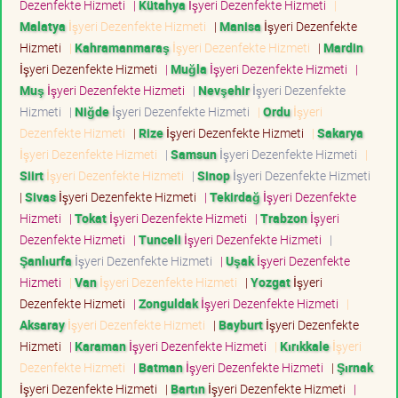
Dezenfekte Hizmeti
|
Kütahya
İşyeri Dezenfekte Hizmeti
|
Malatya
İşyeri Dezenfekte Hizmeti
|
Manisa
İşyeri Dezenfekte
Hizmeti
|
Kahramanmaraş
İşyeri Dezenfekte Hizmeti
|
Mardin
İşyeri Dezenfekte Hizmeti
|
Muğla
İşyeri Dezenfekte Hizmeti
|
Muş
İşyeri Dezenfekte Hizmeti
|
Nevşehir
İşyeri Dezenfekte
Hizmeti
|
Niğde
İşyeri Dezenfekte Hizmeti
|
Ordu
İşyeri
Dezenfekte Hizmeti
|
Rize
İşyeri Dezenfekte Hizmeti
|
Sakarya
İşyeri Dezenfekte Hizmeti
|
Samsun
İşyeri Dezenfekte Hizmeti
|
Siirt
İşyeri Dezenfekte Hizmeti
|
Sinop
İşyeri Dezenfekte Hizmeti
|
Sivas
İşyeri Dezenfekte Hizmeti
|
Tekirdağ
İşyeri Dezenfekte
Hizmeti
|
Tokat
İşyeri Dezenfekte Hizmeti
|
Trabzon
İşyeri
Dezenfekte Hizmeti
|
Tunceli
İşyeri Dezenfekte Hizmeti
|
Şanlıurfa
İşyeri Dezenfekte Hizmeti
|
Uşak
İşyeri Dezenfekte
Hizmeti
|
Van
İşyeri Dezenfekte Hizmeti
|
Yozgat
İşyeri
Dezenfekte Hizmeti
|
Zonguldak
İşyeri Dezenfekte Hizmeti
|
Aksaray
İşyeri Dezenfekte Hizmeti
|
Bayburt
İşyeri Dezenfekte
Hizmeti
|
Karaman
İşyeri Dezenfekte Hizmeti
|
Kırıkkale
İşyeri
Dezenfekte Hizmeti
|
Batman
İşyeri Dezenfekte Hizmeti
|
Şırnak
İşyeri Dezenfekte Hizmeti
|
Bartın
İşyeri Dezenfekte Hizmeti
|