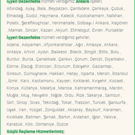
İşyeri Dezenfekte
hizmeti verdiğimiz
Ankara
ilçeleri;
Altındağ , Ayaş , Bala , Beypazarı , Çamlıdere , Çankaya , Çubuk ,
Elmadağ , Güdül , Haymana , Kalecik , Kızılcahamam , Nallıhan ,
Polatlı , Şereflikoçhisar , Yenimahalle , Gölbaşı / Ankara , Keçiören
, Mamak , Sincan , Kazan , Akyurt , Etimesgut , Evren , Pursaklar
İşyeri Dezenfekte
hizmeti verdiğimiz şehirler;
Adana , Adıyaman , Afyonkarahisar , Ağrı , Amasya , Ankara ,
Antalya , Artvin , Aydın , Balıkesir , Bilecik , Bingöl , Bitlis , Bolu ,
Burdur , Bursa , Çanakkale , Çankırı , Çorum , Denizli , Diyarbakır ,
Edirne , Elazığ , Erzincan , Erzurum , Eskişehir , Gaziantep ,
Giresun , Gümüşhane , Hakkari , Hatay , Isparta , Mersin , İstanbul
, İzmir , Kars , Kastamonu , Kayseri , Kırklareli , Kırşehir , Kocaeli ,
Konya , Kütahya , Malatya , Manisa , Kahramanmaraş , Mardin ,
Muğla , Muş , Nevşehir , Niğde , Ordu , Rize , Sakarya , Samsun ,
Siirt , Sinop , Sivas , Tekirdağ , Tokat , Trabzon , Tunceli , Şanlıurfa ,
Uşak , Van , Yozgat , Zonguldak , Aksaray , Bayburt , Karaman ,
Kırıkkale , Batman , Şırnak , Bartın , Ardahan , Iğdır , Yalova ,
Karabük , Kilis , Osmaniye , Düzce
Güçlü İlaçlama Hizmetlerimiz;