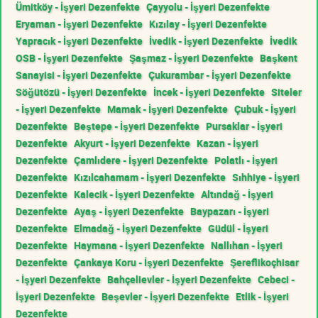
Ümitköy - İşyeri Dezenfekte
Çayyolu - İşyeri Dezenfekte
Eryaman - İşyeri Dezenfekte
Kızılay - İşyeri Dezenfekte
Yapracık - İşyeri Dezenfekte
İvedik - İşyeri Dezenfekte
İvedik
OSB - İşyeri Dezenfekte
Şaşmaz - İşyeri Dezenfekte
Başkent
Sanayisi - İşyeri Dezenfekte
Çukurambar - İşyeri Dezenfekte
Söğütözü - İşyeri Dezenfekte
İncek - İşyeri Dezenfekte
Siteler
- İşyeri Dezenfekte
Mamak - İşyeri Dezenfekte
Çubuk - İşyeri
Dezenfekte
Beştepe - İşyeri Dezenfekte
Pursaklar - İşyeri
Dezenfekte
Akyurt - İşyeri Dezenfekte
Kazan - İşyeri
Dezenfekte
Çamlıdere - İşyeri Dezenfekte
Polatlı - İşyeri
Dezenfekte
Kızılcahamam - İşyeri Dezenfekte
Sıhhiye - İşyeri
Dezenfekte
Kalecik - İşyeri Dezenfekte
Altındağ - İşyeri
Dezenfekte
Ayaş - İşyeri Dezenfekte
Baypazarı - İşyeri
Dezenfekte
Elmadağ - İşyeri Dezenfekte
Güdül - İşyeri
Dezenfekte
Haymana - İşyeri Dezenfekte
Nallıhan - İşyeri
Dezenfekte
Çankaya Koru - İşyeri Dezenfekte
Şereflikoçhisar
- İşyeri Dezenfekte
Bahçelievler - İşyeri Dezenfekte
Cebeci -
İşyeri Dezenfekte
Beşevler - İşyeri Dezenfekte
Etlik - İşyeri
Dezenfekte