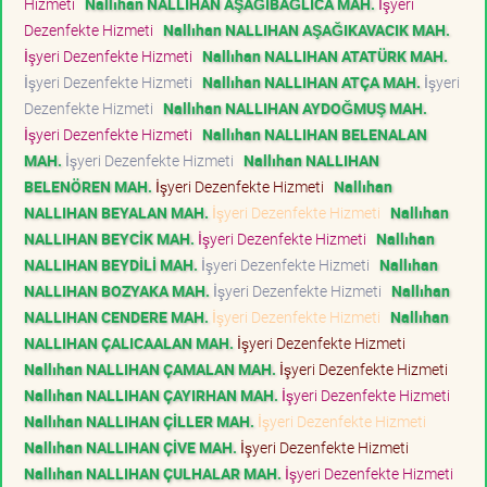
Hizmeti
Nallıhan NALLIHAN AŞAĞIBAĞLICA MAH.
İşyeri
Dezenfekte Hizmeti
Nallıhan NALLIHAN AŞAĞIKAVACIK MAH.
İşyeri Dezenfekte Hizmeti
Nallıhan NALLIHAN ATATÜRK MAH.
İşyeri Dezenfekte Hizmeti
Nallıhan NALLIHAN ATÇA MAH.
İşyeri
Dezenfekte Hizmeti
Nallıhan NALLIHAN AYDOĞMUŞ MAH.
İşyeri Dezenfekte Hizmeti
Nallıhan NALLIHAN BELENALAN
MAH.
İşyeri Dezenfekte Hizmeti
Nallıhan NALLIHAN
BELENÖREN MAH.
İşyeri Dezenfekte Hizmeti
Nallıhan
NALLIHAN BEYALAN MAH.
İşyeri Dezenfekte Hizmeti
Nallıhan
NALLIHAN BEYCİK MAH.
İşyeri Dezenfekte Hizmeti
Nallıhan
NALLIHAN BEYDİLİ MAH.
İşyeri Dezenfekte Hizmeti
Nallıhan
NALLIHAN BOZYAKA MAH.
İşyeri Dezenfekte Hizmeti
Nallıhan
NALLIHAN CENDERE MAH.
İşyeri Dezenfekte Hizmeti
Nallıhan
NALLIHAN ÇALICAALAN MAH.
İşyeri Dezenfekte Hizmeti
Nallıhan NALLIHAN ÇAMALAN MAH.
İşyeri Dezenfekte Hizmeti
Nallıhan NALLIHAN ÇAYIRHAN MAH.
İşyeri Dezenfekte Hizmeti
Nallıhan NALLIHAN ÇİLLER MAH.
İşyeri Dezenfekte Hizmeti
Nallıhan NALLIHAN ÇİVE MAH.
İşyeri Dezenfekte Hizmeti
Nallıhan NALLIHAN ÇULHALAR MAH.
İşyeri Dezenfekte Hizmeti