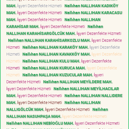
MAH.
İşyeri Dezenfekte Hizmeti
Nallıhan NALLIHAN KADIKÖY
MAH.
İşyeri Dezenfekte Hizmeti
Nallıhan NALLIHAN KARACASU
MAH.
İşyeri Dezenfekte Hizmeti
Nallıhan NALLIHAN
KARAHİSAR MAH.
İşyeri Dezenfekte Hizmeti
Nallıhan
NALLIHAN KARAHİSARGÖLCÜK MAH.
İşyeri Dezenfekte Hizmeti
Nallıhan NALLIHAN KARAHİSARKOZLU MAH.
İşyeri Dezenfekte
Hizmeti
Nallıhan NALLIHAN KARAKÖY MAH.
İşyeri Dezenfekte
Hizmeti
Nallıhan NALLIHAN KAVAKKÖY MAH.
İşyeri Dezenfekte
Hizmeti
Nallıhan NALLIHAN KULU MAH.
İşyeri Dezenfekte
Hizmeti
Nallıhan NALLIHAN KURUCA MAH.
İşyeri Dezenfekte
Hizmeti
Nallıhan NALLIHAN KUZUCULAR MAH.
İşyeri
Dezenfekte Hizmeti
Nallıhan NALLIHAN MEYİLDERE MAH.
İşyeri Dezenfekte Hizmeti
Nallıhan NALLIHAN MEYİLHACILAR
MAH.
İşyeri Dezenfekte Hizmeti
Nallıhan NALLIHAN NALLIDERE
MAH.
İşyeri Dezenfekte Hizmeti
Nallıhan NALLIHAN
NALLIGÖLCÜK MAH.
İşyeri Dezenfekte Hizmeti
Nallıhan
NALLIHAN NASUHPAŞA MAH.
İşyeri Dezenfekte Hizmeti
Nallıhan NALLIHAN NEBİOĞLU MAH.
İşyeri Dezenfekte Hizmeti