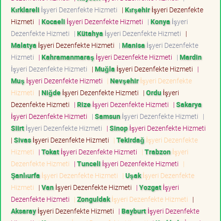
Kırklareli
İşyeri Dezenfekte Hizmeti
|
Kırşehir
İşyeri Dezenfekte
Hizmeti
|
Kocaeli
İşyeri Dezenfekte Hizmeti
|
Konya
İşyeri
Dezenfekte Hizmeti
|
Kütahya
İşyeri Dezenfekte Hizmeti
|
Malatya
İşyeri Dezenfekte Hizmeti
|
Manisa
İşyeri Dezenfekte
Hizmeti
|
Kahramanmaraş
İşyeri Dezenfekte Hizmeti
|
Mardin
İşyeri Dezenfekte Hizmeti
|
Muğla
İşyeri Dezenfekte Hizmeti
|
Muş
İşyeri Dezenfekte Hizmeti
|
Nevşehir
İşyeri Dezenfekte
Hizmeti
|
Niğde
İşyeri Dezenfekte Hizmeti
|
Ordu
İşyeri
Dezenfekte Hizmeti
|
Rize
İşyeri Dezenfekte Hizmeti
|
Sakarya
İşyeri Dezenfekte Hizmeti
|
Samsun
İşyeri Dezenfekte Hizmeti
|
Siirt
İşyeri Dezenfekte Hizmeti
|
Sinop
İşyeri Dezenfekte Hizmeti
|
Sivas
İşyeri Dezenfekte Hizmeti
|
Tekirdağ
İşyeri Dezenfekte
Hizmeti
|
Tokat
İşyeri Dezenfekte Hizmeti
|
Trabzon
İşyeri
Dezenfekte Hizmeti
|
Tunceli
İşyeri Dezenfekte Hizmeti
|
Şanlıurfa
İşyeri Dezenfekte Hizmeti
|
Uşak
İşyeri Dezenfekte
Hizmeti
|
Van
İşyeri Dezenfekte Hizmeti
|
Yozgat
İşyeri
Dezenfekte Hizmeti
|
Zonguldak
İşyeri Dezenfekte Hizmeti
|
Aksaray
İşyeri Dezenfekte Hizmeti
|
Bayburt
İşyeri Dezenfekte