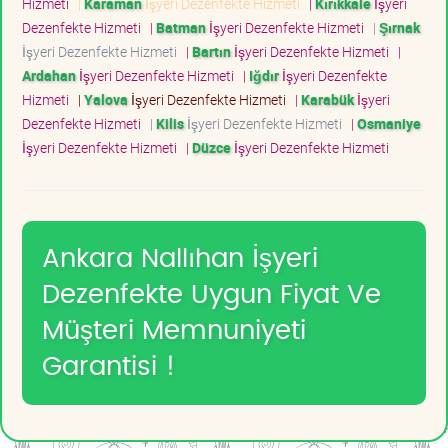
Hizmeti
|
Karaman
İşyeri Dezenfekte Hizmeti
|
Kırıkkale
İşyeri
Dezenfekte Hizmeti
|
Batman
İşyeri Dezenfekte Hizmeti
|
Şırnak
İşyeri Dezenfekte Hizmeti
|
Bartın
İşyeri Dezenfekte Hizmeti
|
Ardahan
İşyeri Dezenfekte Hizmeti
|
Iğdır
İşyeri Dezenfekte
Hizmeti
|
Yalova
İşyeri Dezenfekte Hizmeti
|
Karabük
İşyeri
Dezenfekte Hizmeti
|
Kilis
İşyeri Dezenfekte Hizmeti
|
Osmaniye
İşyeri Dezenfekte Hizmeti
|
Düzce
İşyeri Dezenfekte Hizmeti
Ankara Nallıhan İşyeri
Dezenfekte Uygun Fiyat Ve
Müşteri Memnuniyeti
Garantisi !