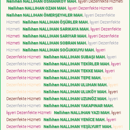
Nallıhan NALLIHAN OSMANKÖY MAH.
İşyeri Dezenfekte Hizmeti
Nallıhan NALLIHAN OZAN MAH.
İşyeri Dezenfekte Hizmeti
Nallıhan NALLIHAN ÖMERŞEYHLER MAH.
İşyeri Dezenfekte
Hizmeti
Nallıhan NALLIHAN ÖŞÜRLER MAH.
İşyeri Dezenfekte
Hizmeti
Nallıhan NALLIHAN SARIKAYA MAH.
İşyeri Dezenfekte
Hizmeti
Nallıhan NALLIHAN SARIYAR MAH.
İşyeri Dezenfekte
Hizmeti
Nallıhan NALLIHAN SOBRAN MAH.
İşyeri Dezenfekte
Hizmeti
Nallıhan NALLIHAN SOĞUKKUYU MAH.
İşyeri
Dezenfekte Hizmeti
Nallıhan NALLIHAN SUBAŞI MAH.
İşyeri
Dezenfekte Hizmeti
Nallıhan NALLIHAN TEKİRLER MAH.
İşyeri
Dezenfekte Hizmeti
Nallıhan NALLIHAN TEKKE MAH.
İşyeri
Dezenfekte Hizmeti
Nallıhan NALLIHAN TEPE MAH.
İşyeri
Dezenfekte Hizmeti
Nallıhan NALLIHAN ULUHAN MAH.
İşyeri
Dezenfekte Hizmeti
Nallıhan NALLIHAN ULUKÖY MAH.
İşyeri
Dezenfekte Hizmeti
Nallıhan NALLIHAN UZUNÖZ MAH.
İşyeri
Dezenfekte Hizmeti
Nallıhan NALLIHAN YAKAPINAR MAH.
İşyeri Dezenfekte Hizmeti
Nallıhan NALLIHAN YAZI MAH.
İşyeri
Dezenfekte Hizmeti
Nallıhan NALLIHAN YENİCE MAH.
İşyeri
Dezenfekte Hizmeti
Nallıhan NALLIHAN YEŞİLYURT MAH.
İşyeri