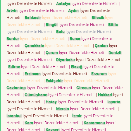
İşyeri Dezenfekte Hizmeti
|
Antalya
İşyeri Dezenfekte Hizmeti
|
Artvin
İşyeri Dezenfekte Hizmeti
|
Aydın
İşyeri Dezenfekte
Hizmeti
|
Balıkesir
İşyeri Dezenfekte Hizmeti
|
Bilecik
İşyeri
Dezenfekte Hizmeti
|
Bingöl
İşyeri Dezenfekte Hizmeti
|
Bitlis
İşyeri Dezenfekte Hizmeti
|
Bolu
İşyeri Dezenfekte Hizmeti
|
Burdur
İşyeri Dezenfekte Hizmeti
|
Bursa
İşyeri Dezenfekte
Hizmeti
|
Çanakkale
İşyeri Dezenfekte Hizmeti
|
Çankırı
İşyeri
Dezenfekte Hizmeti
|
Çorum
İşyeri Dezenfekte Hizmeti
|
Denizli
İşyeri Dezenfekte Hizmeti
|
Diyarbakır
İşyeri Dezenfekte Hizmeti
|
Edirne
İşyeri Dezenfekte Hizmeti
|
Elazığ
İşyeri Dezenfekte
Hizmeti
|
Erzincan
İşyeri Dezenfekte Hizmeti
|
Erzurum
İşyeri
Dezenfekte Hizmeti
|
Eskişehir
İşyeri Dezenfekte Hizmeti
|
Gaziantep
İşyeri Dezenfekte Hizmeti
|
Giresun
İşyeri Dezenfekte
Hizmeti
|
Gümüşhane
İşyeri Dezenfekte Hizmeti
|
Hakkari
İşyeri
Dezenfekte Hizmeti
|
Hatay
İşyeri Dezenfekte Hizmeti
|
Isparta
İşyeri Dezenfekte Hizmeti
|
Mersin
İşyeri Dezenfekte Hizmeti
|
İstanbul
İşyeri Dezenfekte Hizmeti
|
İzmir
İşyeri Dezenfekte
Hizmeti
|
Kars
İşyeri Dezenfekte Hizmeti
|
Kastamonu
İşyeri
Dezenfekte Hizmeti
|
Kayseri
İşyeri Dezenfekte Hizmeti
|