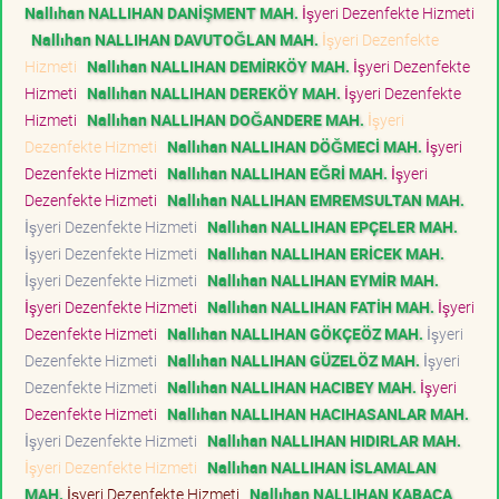
Nallıhan NALLIHAN DANİŞMENT MAH.
İşyeri Dezenfekte Hizmeti
Nallıhan NALLIHAN DAVUTOĞLAN MAH.
İşyeri Dezenfekte
Hizmeti
Nallıhan NALLIHAN DEMİRKÖY MAH.
İşyeri Dezenfekte
Hizmeti
Nallıhan NALLIHAN DEREKÖY MAH.
İşyeri Dezenfekte
Hizmeti
Nallıhan NALLIHAN DOĞANDERE MAH.
İşyeri
Dezenfekte Hizmeti
Nallıhan NALLIHAN DÖĞMECİ MAH.
İşyeri
Dezenfekte Hizmeti
Nallıhan NALLIHAN EĞRİ MAH.
İşyeri
Dezenfekte Hizmeti
Nallıhan NALLIHAN EMREMSULTAN MAH.
İşyeri Dezenfekte Hizmeti
Nallıhan NALLIHAN EPÇELER MAH.
İşyeri Dezenfekte Hizmeti
Nallıhan NALLIHAN ERİCEK MAH.
İşyeri Dezenfekte Hizmeti
Nallıhan NALLIHAN EYMİR MAH.
İşyeri Dezenfekte Hizmeti
Nallıhan NALLIHAN FATİH MAH.
İşyeri
Dezenfekte Hizmeti
Nallıhan NALLIHAN GÖKÇEÖZ MAH.
İşyeri
Dezenfekte Hizmeti
Nallıhan NALLIHAN GÜZELÖZ MAH.
İşyeri
Dezenfekte Hizmeti
Nallıhan NALLIHAN HACIBEY MAH.
İşyeri
Dezenfekte Hizmeti
Nallıhan NALLIHAN HACIHASANLAR MAH.
İşyeri Dezenfekte Hizmeti
Nallıhan NALLIHAN HIDIRLAR MAH.
İşyeri Dezenfekte Hizmeti
Nallıhan NALLIHAN İSLAMALAN
MAH.
İşyeri Dezenfekte Hizmeti
Nallıhan NALLIHAN KABACA