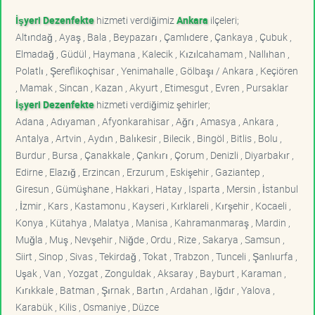
İşyeri Dezenfekte
hizmeti verdiğimiz
Ankara
ilçeleri;
Altındağ , Ayaş , Bala , Beypazarı , Çamlıdere , Çankaya , Çubuk ,
Elmadağ , Güdül , Haymana , Kalecik , Kızılcahamam , Nallıhan ,
Polatlı , Şereflikoçhisar , Yenimahalle , Gölbaşı / Ankara , Keçiören
, Mamak , Sincan , Kazan , Akyurt , Etimesgut , Evren , Pursaklar
İşyeri Dezenfekte
hizmeti verdiğimiz şehirler;
Adana , Adıyaman , Afyonkarahisar , Ağrı , Amasya , Ankara ,
Antalya , Artvin , Aydın , Balıkesir , Bilecik , Bingöl , Bitlis , Bolu ,
Burdur , Bursa , Çanakkale , Çankırı , Çorum , Denizli , Diyarbakır ,
Edirne , Elazığ , Erzincan , Erzurum , Eskişehir , Gaziantep ,
Giresun , Gümüşhane , Hakkari , Hatay , Isparta , Mersin , İstanbul
, İzmir , Kars , Kastamonu , Kayseri , Kırklareli , Kırşehir , Kocaeli ,
Konya , Kütahya , Malatya , Manisa , Kahramanmaraş , Mardin ,
Muğla , Muş , Nevşehir , Niğde , Ordu , Rize , Sakarya , Samsun ,
Siirt , Sinop , Sivas , Tekirdağ , Tokat , Trabzon , Tunceli , Şanlıurfa ,
Uşak , Van , Yozgat , Zonguldak , Aksaray , Bayburt , Karaman ,
Kırıkkale , Batman , Şırnak , Bartın , Ardahan , Iğdır , Yalova ,
Karabük , Kilis , Osmaniye , Düzce