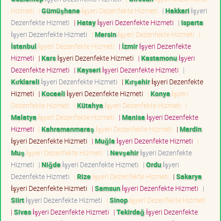
Hizmeti
|
Gümüşhane
İşyeri Dezenfekte Hizmeti
|
Hakkari
İşyeri
Dezenfekte Hizmeti
|
Hatay
İşyeri Dezenfekte Hizmeti
|
Isparta
İşyeri Dezenfekte Hizmeti
|
Mersin
İşyeri Dezenfekte Hizmeti
|
İstanbul
İşyeri Dezenfekte Hizmeti
|
İzmir
İşyeri Dezenfekte
Hizmeti
|
Kars
İşyeri Dezenfekte Hizmeti
|
Kastamonu
İşyeri
Dezenfekte Hizmeti
|
Kayseri
İşyeri Dezenfekte Hizmeti
|
Kırklareli
İşyeri Dezenfekte Hizmeti
|
Kırşehir
İşyeri Dezenfekte
Hizmeti
|
Kocaeli
İşyeri Dezenfekte Hizmeti
|
Konya
İşyeri
Dezenfekte Hizmeti
|
Kütahya
İşyeri Dezenfekte Hizmeti
|
Malatya
İşyeri Dezenfekte Hizmeti
|
Manisa
İşyeri Dezenfekte
Hizmeti
|
Kahramanmaraş
İşyeri Dezenfekte Hizmeti
|
Mardin
İşyeri Dezenfekte Hizmeti
|
Muğla
İşyeri Dezenfekte Hizmeti
|
Muş
İşyeri Dezenfekte Hizmeti
|
Nevşehir
İşyeri Dezenfekte
Hizmeti
|
Niğde
İşyeri Dezenfekte Hizmeti
|
Ordu
İşyeri
Dezenfekte Hizmeti
|
Rize
İşyeri Dezenfekte Hizmeti
|
Sakarya
İşyeri Dezenfekte Hizmeti
|
Samsun
İşyeri Dezenfekte Hizmeti
|
Siirt
İşyeri Dezenfekte Hizmeti
|
Sinop
İşyeri Dezenfekte Hizmeti
|
Sivas
İşyeri Dezenfekte Hizmeti
|
Tekirdağ
İşyeri Dezenfekte