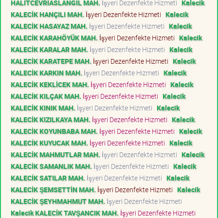
HALİTCEVRİASLANGİL MAH.
İşyeri Dezenfekte Hizmeti
Kalecik
KALECİK HANÇILI MAH.
İşyeri Dezenfekte Hizmeti
Kalecik
KALECİK HASAYAZ MAH.
İşyeri Dezenfekte Hizmeti
Kalecik
KALECİK KARAHÖYÜK MAH.
İşyeri Dezenfekte Hizmeti
Kalecik
KALECİK KARALAR MAH.
İşyeri Dezenfekte Hizmeti
Kalecik
KALECİK KARATEPE MAH.
İşyeri Dezenfekte Hizmeti
Kalecik
KALECİK KARKIN MAH.
İşyeri Dezenfekte Hizmeti
Kalecik
KALECİK KEKLİCEK MAH.
İşyeri Dezenfekte Hizmeti
Kalecik
KALECİK KILÇAK MAH.
İşyeri Dezenfekte Hizmeti
Kalecik
KALECİK KINIK MAH.
İşyeri Dezenfekte Hizmeti
Kalecik
KALECİK KIZILKAYA MAH.
İşyeri Dezenfekte Hizmeti
Kalecik
KALECİK KOYUNBABA MAH.
İşyeri Dezenfekte Hizmeti
Kalecik
KALECİK KUYUCAK MAH.
İşyeri Dezenfekte Hizmeti
Kalecik
KALECİK MAHMUTLAR MAH.
İşyeri Dezenfekte Hizmeti
Kalecik
KALECİK SAMANLIK MAH.
İşyeri Dezenfekte Hizmeti
Kalecik
KALECİK SATILAR MAH.
İşyeri Dezenfekte Hizmeti
Kalecik
KALECİK ŞEMSETTİN MAH.
İşyeri Dezenfekte Hizmeti
Kalecik
KALECİK ŞEYHMAHMUT MAH.
İşyeri Dezenfekte Hizmeti
Kalecik KALECİK TAVŞANCIK MAH.
İşyeri Dezenfekte Hizmeti