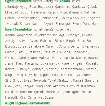
İşyeri Dezenfekte
hizmeti verdiğimiz
Ankara
ilçeleri;
Altındağ , Ayaş , Bala , Beypazarı , Çamlıdere , Çankaya , Çubuk ,
Elmadağ , Güdül , Haymana , Kalecik , Kızılcahamam , Nallıhan ,
Polatlı , Şereflikoçhisar , Yenimahalle , Gölbaşı / Ankara , Keçiören
, Mamak , Sincan , Kazan , Akyurt , Etimesgut , Evren , Pursaklar
İşyeri Dezenfekte
hizmeti verdiğimiz şehirler;
Adana , Adıyaman , Afyonkarahisar , Ağrı , Amasya , Ankara ,
Antalya , Artvin , Aydın , Balıkesir , Bilecik , Bingöl , Bitlis , Bolu ,
Burdur , Bursa , Çanakkale , Çankırı , Çorum , Denizli , Diyarbakır ,
Edirne , Elazığ , Erzincan , Erzurum , Eskişehir , Gaziantep ,
Giresun , Gümüşhane , Hakkari , Hatay , Isparta , Mersin , İstanbul
, İzmir , Kars , Kastamonu , Kayseri , Kırklareli , Kırşehir , Kocaeli ,
Konya , Kütahya , Malatya , Manisa , Kahramanmaraş , Mardin ,
Muğla , Muş , Nevşehir , Niğde , Ordu , Rize , Sakarya , Samsun ,
Siirt , Sinop , Sivas , Tekirdağ , Tokat , Trabzon , Tunceli , Şanlıurfa ,
Uşak , Van , Yozgat , Zonguldak , Aksaray , Bayburt , Karaman ,
Kırıkkale , Batman , Şırnak , Bartın , Ardahan , Iğdır , Yalova ,
Karabük , Kilis , Osmaniye , Düzce
Güçlü İlaçlama Hizmetlerimiz;