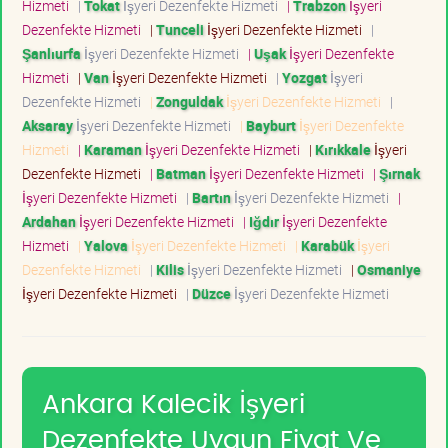
Hizmeti
|
Tokat
İşyeri Dezenfekte Hizmeti
|
Trabzon
İşyeri
Dezenfekte Hizmeti
|
Tunceli
İşyeri Dezenfekte Hizmeti
|
Şanlıurfa
İşyeri Dezenfekte Hizmeti
|
Uşak
İşyeri Dezenfekte
Hizmeti
|
Van
İşyeri Dezenfekte Hizmeti
|
Yozgat
İşyeri
Dezenfekte Hizmeti
|
Zonguldak
İşyeri Dezenfekte Hizmeti
|
Aksaray
İşyeri Dezenfekte Hizmeti
|
Bayburt
İşyeri Dezenfekte
Hizmeti
|
Karaman
İşyeri Dezenfekte Hizmeti
|
Kırıkkale
İşyeri
Dezenfekte Hizmeti
|
Batman
İşyeri Dezenfekte Hizmeti
|
Şırnak
İşyeri Dezenfekte Hizmeti
|
Bartın
İşyeri Dezenfekte Hizmeti
|
Ardahan
İşyeri Dezenfekte Hizmeti
|
Iğdır
İşyeri Dezenfekte
Hizmeti
|
Yalova
İşyeri Dezenfekte Hizmeti
|
Karabük
İşyeri
Dezenfekte Hizmeti
|
Kilis
İşyeri Dezenfekte Hizmeti
|
Osmaniye
İşyeri Dezenfekte Hizmeti
|
Düzce
İşyeri Dezenfekte Hizmeti
Ankara Kalecik İşyeri
Dezenfekte Uygun Fiyat Ve