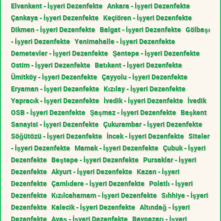
Elvankent - İşyeri Dezenfekte
Ankara - İşyeri Dezenfekte
Çankaya - İşyeri Dezenfekte
Keçiören - İşyeri Dezenfekte
Dikmen - İşyeri Dezenfekte
Balgat - İşyeri Dezenfekte
Gölbaşı
- İşyeri Dezenfekte
Yenimahalle - İşyeri Dezenfekte
Demetevler - İşyeri Dezenfekte
Şentepe - İşyeri Dezenfekte
Ostim - İşyeri Dezenfekte
Batıkent - İşyeri Dezenfekte
Ümitköy - İşyeri Dezenfekte
Çayyolu - İşyeri Dezenfekte
Eryaman - İşyeri Dezenfekte
Kızılay - İşyeri Dezenfekte
Yapracık - İşyeri Dezenfekte
İvedik - İşyeri Dezenfekte
İvedik
OSB - İşyeri Dezenfekte
Şaşmaz - İşyeri Dezenfekte
Başkent
Sanayisi - İşyeri Dezenfekte
Çukurambar - İşyeri Dezenfekte
Söğütözü - İşyeri Dezenfekte
İncek - İşyeri Dezenfekte
Siteler
- İşyeri Dezenfekte
Mamak - İşyeri Dezenfekte
Çubuk - İşyeri
Dezenfekte
Beştepe - İşyeri Dezenfekte
Pursaklar - İşyeri
Dezenfekte
Akyurt - İşyeri Dezenfekte
Kazan - İşyeri
Dezenfekte
Çamlıdere - İşyeri Dezenfekte
Polatlı - İşyeri
Dezenfekte
Kızılcahamam - İşyeri Dezenfekte
Sıhhiye - İşyeri
Dezenfekte
Kalecik - İşyeri Dezenfekte
Altındağ - İşyeri
Dezenfekte
Ayaş - İşyeri Dezenfekte
Baypazarı - İşyeri