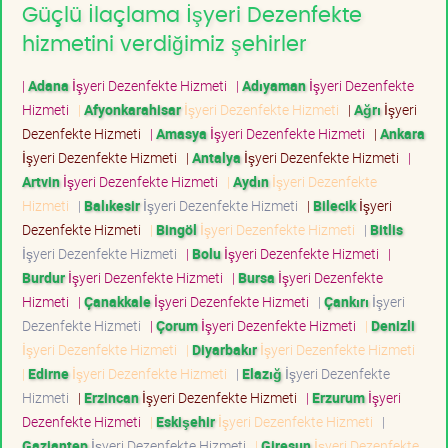
Güçlü İlaçlama İşyeri Dezenfekte
hizmetini verdiğimiz şehirler
|
Adana
İşyeri Dezenfekte Hizmeti
|
Adıyaman
İşyeri Dezenfekte
Hizmeti
|
Afyonkarahisar
İşyeri Dezenfekte Hizmeti
|
Ağrı
İşyeri
Dezenfekte Hizmeti
|
Amasya
İşyeri Dezenfekte Hizmeti
|
Ankara
İşyeri Dezenfekte Hizmeti
|
Antalya
İşyeri Dezenfekte Hizmeti
|
Artvin
İşyeri Dezenfekte Hizmeti
|
Aydın
İşyeri Dezenfekte
Hizmeti
|
Balıkesir
İşyeri Dezenfekte Hizmeti
|
Bilecik
İşyeri
Dezenfekte Hizmeti
|
Bingöl
İşyeri Dezenfekte Hizmeti
|
Bitlis
İşyeri Dezenfekte Hizmeti
|
Bolu
İşyeri Dezenfekte Hizmeti
|
Burdur
İşyeri Dezenfekte Hizmeti
|
Bursa
İşyeri Dezenfekte
Hizmeti
|
Çanakkale
İşyeri Dezenfekte Hizmeti
|
Çankırı
İşyeri
Dezenfekte Hizmeti
|
Çorum
İşyeri Dezenfekte Hizmeti
|
Denizli
İşyeri Dezenfekte Hizmeti
|
Diyarbakır
İşyeri Dezenfekte Hizmeti
|
Edirne
İşyeri Dezenfekte Hizmeti
|
Elazığ
İşyeri Dezenfekte
Hizmeti
|
Erzincan
İşyeri Dezenfekte Hizmeti
|
Erzurum
İşyeri
Dezenfekte Hizmeti
|
Eskişehir
İşyeri Dezenfekte Hizmeti
|
Gaziantep
İşyeri Dezenfekte Hizmeti
|
Giresun
İşyeri Dezenfekte