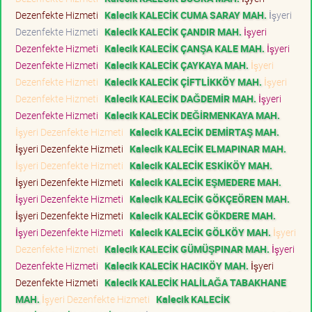
Dezenfekte Hizmeti
Kalecik KALECİK CUMA SARAY MAH.
İşyeri
Dezenfekte Hizmeti
Kalecik KALECİK ÇANDIR MAH.
İşyeri
Dezenfekte Hizmeti
Kalecik KALECİK ÇANŞA KALE MAH.
İşyeri
Dezenfekte Hizmeti
Kalecik KALECİK ÇAYKAYA MAH.
İşyeri
Dezenfekte Hizmeti
Kalecik KALECİK ÇİFTLİKKÖY MAH.
İşyeri
Dezenfekte Hizmeti
Kalecik KALECİK DAĞDEMİR MAH.
İşyeri
Dezenfekte Hizmeti
Kalecik KALECİK DEĞİRMENKAYA MAH.
İşyeri Dezenfekte Hizmeti
Kalecik KALECİK DEMİRTAŞ MAH.
İşyeri Dezenfekte Hizmeti
Kalecik KALECİK ELMAPINAR MAH.
İşyeri Dezenfekte Hizmeti
Kalecik KALECİK ESKİKÖY MAH.
İşyeri Dezenfekte Hizmeti
Kalecik KALECİK EŞMEDERE MAH.
İşyeri Dezenfekte Hizmeti
Kalecik KALECİK GÖKÇEÖREN MAH.
İşyeri Dezenfekte Hizmeti
Kalecik KALECİK GÖKDERE MAH.
İşyeri Dezenfekte Hizmeti
Kalecik KALECİK GÖLKÖY MAH.
İşyeri
Dezenfekte Hizmeti
Kalecik KALECİK GÜMÜŞPINAR MAH.
İşyeri
Dezenfekte Hizmeti
Kalecik KALECİK HACIKÖY MAH.
İşyeri
Dezenfekte Hizmeti
Kalecik KALECİK HALİLAĞA TABAKHANE
MAH.
İşyeri Dezenfekte Hizmeti
Kalecik KALECİK