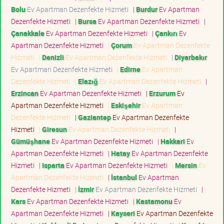
Bolu
Ev Apartman Dezenfekte Hizmeti
|
Burdur
Ev Apartman
Dezenfekte Hizmeti
|
Bursa
Ev Apartman Dezenfekte Hizmeti
|
Çanakkale
Ev Apartman Dezenfekte Hizmeti
|
Çankırı
Ev
Apartman Dezenfekte Hizmeti
|
Çorum
Ev Apartman Dezenfekte
Hizmeti
|
Denizli
Ev Apartman Dezenfekte Hizmeti
|
Diyarbakır
Ev Apartman Dezenfekte Hizmeti
|
Edirne
Ev Apartman
Dezenfekte Hizmeti
|
Elazığ
Ev Apartman Dezenfekte Hizmeti
|
Erzincan
Ev Apartman Dezenfekte Hizmeti
|
Erzurum
Ev
Apartman Dezenfekte Hizmeti
|
Eskişehir
Ev Apartman
Dezenfekte Hizmeti
|
Gaziantep
Ev Apartman Dezenfekte
Hizmeti
|
Giresun
Ev Apartman Dezenfekte Hizmeti
|
Gümüşhane
Ev Apartman Dezenfekte Hizmeti
|
Hakkari
Ev
Apartman Dezenfekte Hizmeti
|
Hatay
Ev Apartman Dezenfekte
Hizmeti
|
Isparta
Ev Apartman Dezenfekte Hizmeti
|
Mersin
Ev
Apartman Dezenfekte Hizmeti
|
İstanbul
Ev Apartman
Dezenfekte Hizmeti
|
İzmir
Ev Apartman Dezenfekte Hizmeti
|
Kars
Ev Apartman Dezenfekte Hizmeti
|
Kastamonu
Ev
Apartman Dezenfekte Hizmeti
|
Kayseri
Ev Apartman Dezenfekte