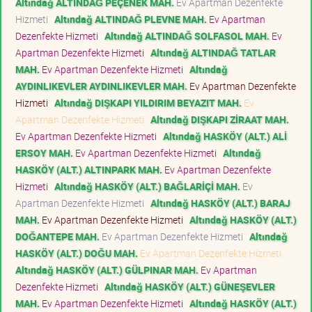
Altındağ ALTINDAĞ PEÇENEK MAH.
Ev Apartman Dezenfekte
Hizmeti
Altındağ ALTINDAĞ PLEVNE MAH.
Ev Apartman
Dezenfekte Hizmeti
Altındağ ALTINDAĞ SOLFASOL MAH.
Ev
Apartman Dezenfekte Hizmeti
Altındağ ALTINDAĞ TATLAR
MAH.
Ev Apartman Dezenfekte Hizmeti
Altındağ
AYDINLIKEVLER AYDINLIKEVLER MAH.
Ev Apartman Dezenfekte
Hizmeti
Altındağ DIŞKAPI YILDIRIM BEYAZIT MAH.
Ev
Apartman Dezenfekte Hizmeti
Altındağ DIŞKAPI ZİRAAT MAH.
Ev Apartman Dezenfekte Hizmeti
Altındağ HASKÖY (ALT.) ALİ
ERSOY MAH.
Ev Apartman Dezenfekte Hizmeti
Altındağ
HASKÖY (ALT.) ALTINPARK MAH.
Ev Apartman Dezenfekte
Hizmeti
Altındağ HASKÖY (ALT.) BAĞLARİÇİ MAH.
Ev
Apartman Dezenfekte Hizmeti
Altındağ HASKÖY (ALT.) BARAJ
MAH.
Ev Apartman Dezenfekte Hizmeti
Altındağ HASKÖY (ALT.)
DOĞANTEPE MAH.
Ev Apartman Dezenfekte Hizmeti
Altındağ
HASKÖY (ALT.) DOĞU MAH.
Ev Apartman Dezenfekte Hizmeti
Altındağ HASKÖY (ALT.) GÜLPINAR MAH.
Ev Apartman
Dezenfekte Hizmeti
Altındağ HASKÖY (ALT.) GÜNEŞEVLER
MAH.
Ev Apartman Dezenfekte Hizmeti
Altındağ HASKÖY (ALT.)