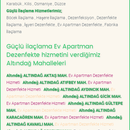
Karabük , Kilis , Osmaniye , Düzce
Güçlü İlaçlama Hizmetlerimiz;
Böcek İlaçlama , Haşere İlaçlama , Dezenfeksiyon , Dezenfekte
İlaçlama , İşyeri Dezenfekte , Ev Apartman Dezenfekte , Fabrika
İlaçlama
Güçlü İlaçlama Ev Apartman
Dezenfekte hizmetini verdiğimiz
Altındağ Mahalleleri
Altındağ ALTINDAĞ AKTAŞ MAH.
Ev Apartman Dezenfekte
Hizmeti
Altındağ ALTINDAĞ ATIFBEY MAH.
Ev Apartman
Dezenfekte Hizmeti
Altındağ ALTINDAĞ AYDINCIK MAH.
Ev
Apartman Dezenfekte Hizmeti
Altındağ ALTINDAĞ GİCİK MAH.
Ev Apartman Dezenfekte Hizmeti
Altındağ ALTINDAĞ GÜLTEPE
MAH.
Ev Apartman Dezenfekte Hizmeti
Altındağ ALTINDAĞ
KARACAÖREN MAH.
Ev Apartman Dezenfekte Hizmeti
Altındağ
ALTINDAĞ KAVAKLI MAH.
Ev Apartman Dezenfekte Hizmeti