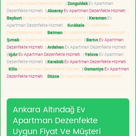
Apartman Dezenfekte Hizmeti
|
Zonguldak
Ev Apartman
Dezenfekte Hizmeti
|
Aksaray
Ev Apartman Dezenfekte Hizmeti
|
Bayburt
Ev Apartman Dezenfekte Hizmeti
|
Karaman
Ev
Apartman Dezenfekte Hizmeti
|
Kırıkkale
Ev Apartman
Dezenfekte Hizmeti
|
Batman
Ev Apartman Dezenfekte Hizmeti
|
Şırnak
Ev Apartman Dezenfekte Hizmeti
|
Bartın
Ev Apartman
Dezenfekte Hizmeti
|
Ardahan
Ev Apartman Dezenfekte Hizmeti
|
Iğdır
Ev Apartman Dezenfekte Hizmeti
|
Yalova
Ev Apartman
Dezenfekte Hizmeti
|
Karabük
Ev Apartman Dezenfekte Hizmeti
|
Kilis
Ev Apartman Dezenfekte Hizmeti
|
Osmaniye
Ev Apartman
Dezenfekte Hizmeti
|
Düzce
Ev Apartman Dezenfekte Hizmeti
Ankara Altındağ Ev
Apartman Dezenfekte
Uygun Fiyat Ve Müşteri