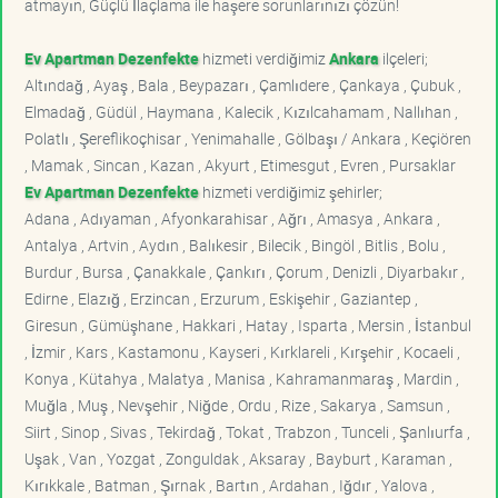
atmayın, Güçlü İlaçlama ile haşere sorunlarınızı çözün!
Ev Apartman Dezenfekte
hizmeti verdiğimiz
Ankara
ilçeleri;
Altındağ , Ayaş , Bala , Beypazarı , Çamlıdere , Çankaya , Çubuk ,
Elmadağ , Güdül , Haymana , Kalecik , Kızılcahamam , Nallıhan ,
Polatlı , Şereflikoçhisar , Yenimahalle , Gölbaşı / Ankara , Keçiören
, Mamak , Sincan , Kazan , Akyurt , Etimesgut , Evren , Pursaklar
Ev Apartman Dezenfekte
hizmeti verdiğimiz şehirler;
Adana , Adıyaman , Afyonkarahisar , Ağrı , Amasya , Ankara ,
Antalya , Artvin , Aydın , Balıkesir , Bilecik , Bingöl , Bitlis , Bolu ,
Burdur , Bursa , Çanakkale , Çankırı , Çorum , Denizli , Diyarbakır ,
Edirne , Elazığ , Erzincan , Erzurum , Eskişehir , Gaziantep ,
Giresun , Gümüşhane , Hakkari , Hatay , Isparta , Mersin , İstanbul
, İzmir , Kars , Kastamonu , Kayseri , Kırklareli , Kırşehir , Kocaeli ,
Konya , Kütahya , Malatya , Manisa , Kahramanmaraş , Mardin ,
Muğla , Muş , Nevşehir , Niğde , Ordu , Rize , Sakarya , Samsun ,
Siirt , Sinop , Sivas , Tekirdağ , Tokat , Trabzon , Tunceli , Şanlıurfa ,
Uşak , Van , Yozgat , Zonguldak , Aksaray , Bayburt , Karaman ,
Kırıkkale , Batman , Şırnak , Bartın , Ardahan , Iğdır , Yalova ,