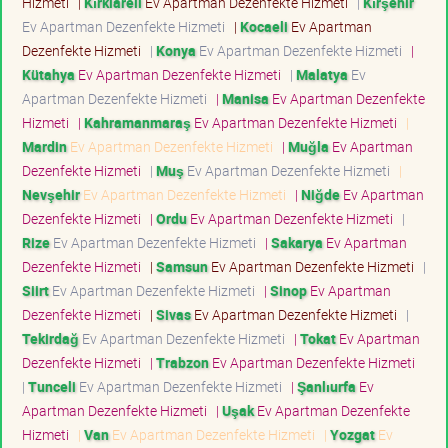
Hizmeti
|
Kırklareli
Ev Apartman Dezenfekte Hizmeti
|
Kırşehir
Ev Apartman Dezenfekte Hizmeti
|
Kocaeli
Ev Apartman
Dezenfekte Hizmeti
|
Konya
Ev Apartman Dezenfekte Hizmeti
|
Kütahya
Ev Apartman Dezenfekte Hizmeti
|
Malatya
Ev
Apartman Dezenfekte Hizmeti
|
Manisa
Ev Apartman Dezenfekte
Hizmeti
|
Kahramanmaraş
Ev Apartman Dezenfekte Hizmeti
|
Mardin
Ev Apartman Dezenfekte Hizmeti
|
Muğla
Ev Apartman
Dezenfekte Hizmeti
|
Muş
Ev Apartman Dezenfekte Hizmeti
|
Nevşehir
Ev Apartman Dezenfekte Hizmeti
|
Niğde
Ev Apartman
Dezenfekte Hizmeti
|
Ordu
Ev Apartman Dezenfekte Hizmeti
|
Rize
Ev Apartman Dezenfekte Hizmeti
|
Sakarya
Ev Apartman
Dezenfekte Hizmeti
|
Samsun
Ev Apartman Dezenfekte Hizmeti
|
Siirt
Ev Apartman Dezenfekte Hizmeti
|
Sinop
Ev Apartman
Dezenfekte Hizmeti
|
Sivas
Ev Apartman Dezenfekte Hizmeti
|
Tekirdağ
Ev Apartman Dezenfekte Hizmeti
|
Tokat
Ev Apartman
Dezenfekte Hizmeti
|
Trabzon
Ev Apartman Dezenfekte Hizmeti
|
Tunceli
Ev Apartman Dezenfekte Hizmeti
|
Şanlıurfa
Ev
Apartman Dezenfekte Hizmeti
|
Uşak
Ev Apartman Dezenfekte
Hizmeti
|
Van
Ev Apartman Dezenfekte Hizmeti
|
Yozgat
Ev