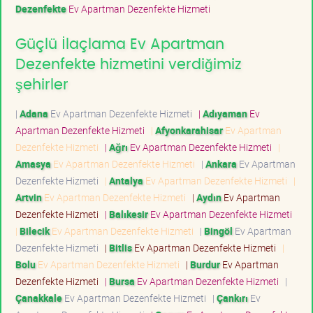
Dezenfekte
Ev Apartman Dezenfekte Hizmeti
Güçlü İlaçlama Ev Apartman
Dezenfekte hizmetini verdiğimiz
şehirler
|
Adana
Ev Apartman Dezenfekte Hizmeti
|
Adıyaman
Ev
Apartman Dezenfekte Hizmeti
|
Afyonkarahisar
Ev Apartman
Dezenfekte Hizmeti
|
Ağrı
Ev Apartman Dezenfekte Hizmeti
|
Amasya
Ev Apartman Dezenfekte Hizmeti
|
Ankara
Ev Apartman
Dezenfekte Hizmeti
|
Antalya
Ev Apartman Dezenfekte Hizmeti
|
Artvin
Ev Apartman Dezenfekte Hizmeti
|
Aydın
Ev Apartman
Dezenfekte Hizmeti
|
Balıkesir
Ev Apartman Dezenfekte Hizmeti
|
Bilecik
Ev Apartman Dezenfekte Hizmeti
|
Bingöl
Ev Apartman
Dezenfekte Hizmeti
|
Bitlis
Ev Apartman Dezenfekte Hizmeti
|
Bolu
Ev Apartman Dezenfekte Hizmeti
|
Burdur
Ev Apartman
Dezenfekte Hizmeti
|
Bursa
Ev Apartman Dezenfekte Hizmeti
|
Çanakkale
Ev Apartman Dezenfekte Hizmeti
|
Çankırı
Ev