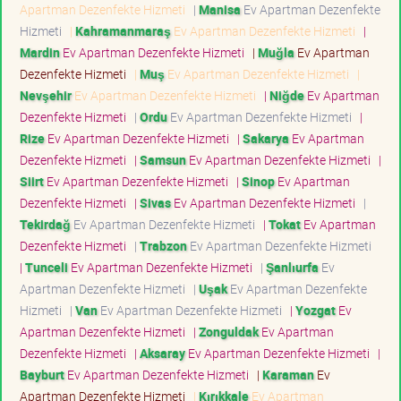
Apartman Dezenfekte Hizmeti
|
Manisa
Ev Apartman Dezenfekte
Hizmeti
|
Kahramanmaraş
Ev Apartman Dezenfekte Hizmeti
|
Mardin
Ev Apartman Dezenfekte Hizmeti
|
Muğla
Ev Apartman
Dezenfekte Hizmeti
|
Muş
Ev Apartman Dezenfekte Hizmeti
|
Nevşehir
Ev Apartman Dezenfekte Hizmeti
|
Niğde
Ev Apartman
Dezenfekte Hizmeti
|
Ordu
Ev Apartman Dezenfekte Hizmeti
|
Rize
Ev Apartman Dezenfekte Hizmeti
|
Sakarya
Ev Apartman
Dezenfekte Hizmeti
|
Samsun
Ev Apartman Dezenfekte Hizmeti
|
Siirt
Ev Apartman Dezenfekte Hizmeti
|
Sinop
Ev Apartman
Dezenfekte Hizmeti
|
Sivas
Ev Apartman Dezenfekte Hizmeti
|
Tekirdağ
Ev Apartman Dezenfekte Hizmeti
|
Tokat
Ev Apartman
Dezenfekte Hizmeti
|
Trabzon
Ev Apartman Dezenfekte Hizmeti
|
Tunceli
Ev Apartman Dezenfekte Hizmeti
|
Şanlıurfa
Ev
Apartman Dezenfekte Hizmeti
|
Uşak
Ev Apartman Dezenfekte
Hizmeti
|
Van
Ev Apartman Dezenfekte Hizmeti
|
Yozgat
Ev
Apartman Dezenfekte Hizmeti
|
Zonguldak
Ev Apartman
Dezenfekte Hizmeti
|
Aksaray
Ev Apartman Dezenfekte Hizmeti
|
Bayburt
Ev Apartman Dezenfekte Hizmeti
|
Karaman
Ev
Apartman Dezenfekte Hizmeti
|
Kırıkkale
Ev Apartman