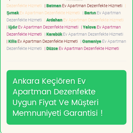
Dezenfekte Hizmeti
|
Batman
Ev Apartman Dezenfekte Hizmeti
|
Şırnak
Ev Apartman Dezenfekte Hizmeti
|
Bartın
Ev Apartman
Dezenfekte Hizmeti
|
Ardahan
Ev Apartman Dezenfekte Hizmeti
|
Iğdır
Ev Apartman Dezenfekte Hizmeti
|
Yalova
Ev Apartman
Dezenfekte Hizmeti
|
Karabük
Ev Apartman Dezenfekte Hizmeti
|
Kilis
Ev Apartman Dezenfekte Hizmeti
|
Osmaniye
Ev Apartman
Dezenfekte Hizmeti
|
Düzce
Ev Apartman Dezenfekte Hizmeti
Ankara Keçiören Ev
Apartman Dezenfekte
Uygun Fiyat Ve Müşteri
Memnuniyeti Garantisi !