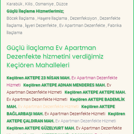
Karabük , Kilis , Osmaniye , Düzce
Güçlü İlaçlama Hizmetlerimiz;
Böcek İlaçlama , Haşere İlaçlama , Dezenfeksiyon , Dezenfekte
İlaçlama , İşyeri Dezenfekte , Ev Apartman Dezenfekte , Fabrika
İlaçlama
Güçlü İlaçlama Ev Apartman
Dezenfekte hizmetini verdiğimiz
Keçiören Mahalleleri
Keçiören AKTEPE 23 NİSAN MAH.
Ev Apartman Dezenfekte
Hizmeti
Keçiören AKTEPE ADNAN MENDERES MAH.
Ev
Apartman Dezenfekte Hizmeti
Keçiören AKTEPE AKTEPE MAH.
Ev Apartman Dezenfekte Hizmeti
Keçiören AKTEPE BADEMLİK
MAH.
Ev Apartman Dezenfekte Hizmeti
Keçiören AKTEPE
BAĞLARBAŞI MAH.
Ev Apartman Dezenfekte Hizmeti
Keçiören
AKTEPE ÇALDIRAN MAH.
Ev Apartman Dezenfekte Hizmeti
Keçiören AKTEPE GÜZELYURT MAH.
Ev Apartman Dezenfekte