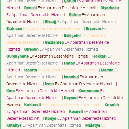
Apartman Dezenfekte Hizmeti
|
Çorum
Ev Apartman Dezenfekte
Hizmeti
|
Denizli
Ev Apartman Dezenfekte Hizmeti
|
Diyarbakır
Ev Apartman Dezenfekte Hizmeti
|
Edirne
Ev Apartman
Dezenfekte Hizmeti
|
Elazığ
Ev Apartman Dezenfekte Hizmeti
|
Erzincan
Ev Apartman Dezenfekte Hizmeti
|
Erzurum
Ev
Apartman Dezenfekte Hizmeti
|
Eskişehir
Ev Apartman
Dezenfekte Hizmeti
|
Gaziantep
Ev Apartman Dezenfekte
Hizmeti
|
Giresun
Ev Apartman Dezenfekte Hizmeti
|
Gümüşhane
Ev Apartman Dezenfekte Hizmeti
|
Hakkari
Ev
Apartman Dezenfekte Hizmeti
|
Hatay
Ev Apartman Dezenfekte
Hizmeti
|
Isparta
Ev Apartman Dezenfekte Hizmeti
|
Mersin
Ev
Apartman Dezenfekte Hizmeti
|
İstanbul
Ev Apartman
Dezenfekte Hizmeti
|
İzmir
Ev Apartman Dezenfekte Hizmeti
|
Kars
Ev Apartman Dezenfekte Hizmeti
|
Kastamonu
Ev
Apartman Dezenfekte Hizmeti
|
Kayseri
Ev Apartman Dezenfekte
Hizmeti
|
Kırklareli
Ev Apartman Dezenfekte Hizmeti
|
Kırşehir
Ev Apartman Dezenfekte Hizmeti
|
Kocaeli
Ev Apartman
Dezenfekte Hizmeti
|
Konya
Ev Apartman Dezenfekte Hizmeti
|
Kütahya
Ev Apartman Dezenfekte Hizmeti
|
Malatya
Ev