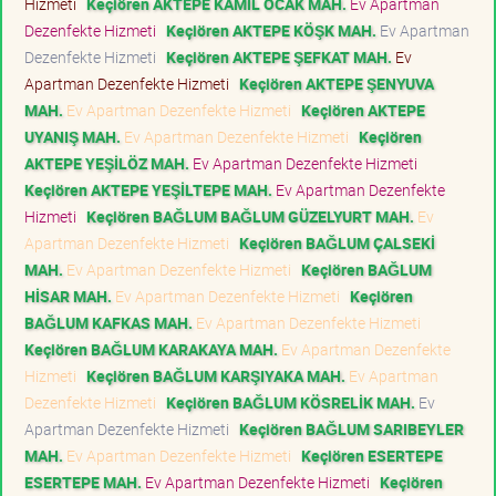
Hizmeti
Keçiören AKTEPE KAMİL OCAK MAH.
Ev Apartman
Dezenfekte Hizmeti
Keçiören AKTEPE KÖŞK MAH.
Ev Apartman
Dezenfekte Hizmeti
Keçiören AKTEPE ŞEFKAT MAH.
Ev
Apartman Dezenfekte Hizmeti
Keçiören AKTEPE ŞENYUVA
MAH.
Ev Apartman Dezenfekte Hizmeti
Keçiören AKTEPE
UYANIŞ MAH.
Ev Apartman Dezenfekte Hizmeti
Keçiören
AKTEPE YEŞİLÖZ MAH.
Ev Apartman Dezenfekte Hizmeti
Keçiören AKTEPE YEŞİLTEPE MAH.
Ev Apartman Dezenfekte
Hizmeti
Keçiören BAĞLUM BAĞLUM GÜZELYURT MAH.
Ev
Apartman Dezenfekte Hizmeti
Keçiören BAĞLUM ÇALSEKİ
MAH.
Ev Apartman Dezenfekte Hizmeti
Keçiören BAĞLUM
HİSAR MAH.
Ev Apartman Dezenfekte Hizmeti
Keçiören
BAĞLUM KAFKAS MAH.
Ev Apartman Dezenfekte Hizmeti
Keçiören BAĞLUM KARAKAYA MAH.
Ev Apartman Dezenfekte
Hizmeti
Keçiören BAĞLUM KARŞIYAKA MAH.
Ev Apartman
Dezenfekte Hizmeti
Keçiören BAĞLUM KÖSRELİK MAH.
Ev
Apartman Dezenfekte Hizmeti
Keçiören BAĞLUM SARIBEYLER
MAH.
Ev Apartman Dezenfekte Hizmeti
Keçiören ESERTEPE
ESERTEPE MAH.
Ev Apartman Dezenfekte Hizmeti
Keçiören