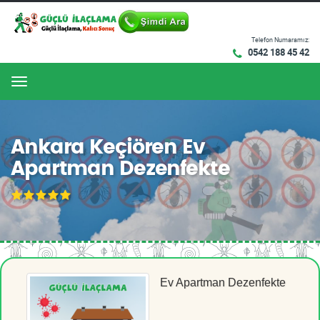
Telefon Numaramız:
0542 188 45 42
Menu
Ankara Keçiören Ev
Apartman Dezenfekte
Ev Apartman Dezenfekte