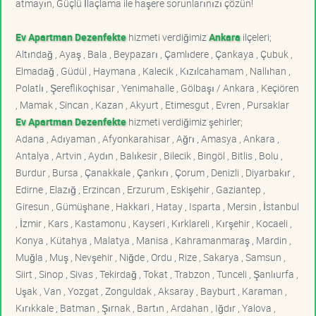
atmayın, Güçlü İlaçlama ile haşere sorunlarınızı çözün!
Ev Apartman Dezenfekte
hizmeti verdiğimiz
Ankara
ilçeleri;
Altındağ , Ayaş , Bala , Beypazarı , Çamlıdere , Çankaya , Çubuk ,
Elmadağ , Güdül , Haymana , Kalecik , Kızılcahamam , Nallıhan ,
Polatlı , Şereflikoçhisar , Yenimahalle , Gölbaşı / Ankara , Keçiören
, Mamak , Sincan , Kazan , Akyurt , Etimesgut , Evren , Pursaklar
Ev Apartman Dezenfekte
hizmeti verdiğimiz şehirler;
Adana , Adıyaman , Afyonkarahisar , Ağrı , Amasya , Ankara ,
Antalya , Artvin , Aydın , Balıkesir , Bilecik , Bingöl , Bitlis , Bolu ,
Burdur , Bursa , Çanakkale , Çankırı , Çorum , Denizli , Diyarbakır ,
Edirne , Elazığ , Erzincan , Erzurum , Eskişehir , Gaziantep ,
Giresun , Gümüşhane , Hakkari , Hatay , Isparta , Mersin , İstanbul
, İzmir , Kars , Kastamonu , Kayseri , Kırklareli , Kırşehir , Kocaeli ,
Konya , Kütahya , Malatya , Manisa , Kahramanmaraş , Mardin ,
Muğla , Muş , Nevşehir , Niğde , Ordu , Rize , Sakarya , Samsun ,
Siirt , Sinop , Sivas , Tekirdağ , Tokat , Trabzon , Tunceli , Şanlıurfa ,
Uşak , Van , Yozgat , Zonguldak , Aksaray , Bayburt , Karaman ,
Kırıkkale , Batman , Şırnak , Bartın , Ardahan , Iğdır , Yalova ,