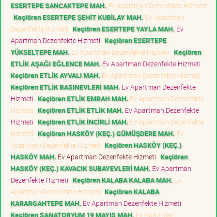
ESERTEPE SANCAKTEPE MAH.
Ev Apartman Dezenfekte Hizmeti
Keçiören ESERTEPE ŞEHİT KUBİLAY MAH.
Ev Apartman
Dezenfekte Hizmeti
Keçiören ESERTEPE YAYLA MAH.
Ev
Apartman Dezenfekte Hizmeti
Keçiören ESERTEPE
YÜKSELTEPE MAH.
Ev Apartman Dezenfekte Hizmeti
Keçiören
ETLİK AŞAĞI EĞLENCE MAH.
Ev Apartman Dezenfekte Hizmeti
Keçiören ETLİK AYVALI MAH.
Ev Apartman Dezenfekte Hizmeti
Keçiören ETLİK BASINEVLERİ MAH.
Ev Apartman Dezenfekte
Hizmeti
Keçiören ETLİK EMRAH MAH.
Ev Apartman Dezenfekte
Hizmeti
Keçiören ETLİK ETLİK MAH.
Ev Apartman Dezenfekte
Hizmeti
Keçiören ETLİK İNCİRLİ MAH.
Ev Apartman Dezenfekte
Hizmeti
Keçiören HASKÖY (KEÇ.) GÜMÜŞDERE MAH.
Ev
Apartman Dezenfekte Hizmeti
Keçiören HASKÖY (KEÇ.)
HASKÖY MAH.
Ev Apartman Dezenfekte Hizmeti
Keçiören
HASKÖY (KEÇ.) KAVACIK SUBAYEVLERİ MAH.
Ev Apartman
Dezenfekte Hizmeti
Keçiören KALABA KALABA MAH.
Ev
Apartman Dezenfekte Hizmeti
Keçiören KALABA
KARARGAHTEPE MAH.
Ev Apartman Dezenfekte Hizmeti
Keçiören SANATORYUM 19 MAYIS MAH.
Ev Apartman