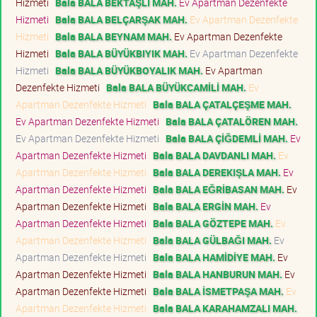
Hizmeti
Bala BALA BEKTAŞLI MAH.
Ev Apartman Dezenfekte
Hizmeti
Bala BALA BELÇARŞAK MAH.
Ev Apartman Dezenfekte
Hizmeti
Bala BALA BEYNAM MAH.
Ev Apartman Dezenfekte
Hizmeti
Bala BALA BÜYÜKBIYIK MAH.
Ev Apartman Dezenfekte
Hizmeti
Bala BALA BÜYÜKBOYALIK MAH.
Ev Apartman
Dezenfekte Hizmeti
Bala BALA BÜYÜKCAMİLİ MAH.
Ev
Apartman Dezenfekte Hizmeti
Bala BALA ÇATALÇEŞME MAH.
Ev Apartman Dezenfekte Hizmeti
Bala BALA ÇATALÖREN MAH.
Ev Apartman Dezenfekte Hizmeti
Bala BALA ÇİĞDEMLİ MAH.
Ev
Apartman Dezenfekte Hizmeti
Bala BALA DAVDANLI MAH.
Ev
Apartman Dezenfekte Hizmeti
Bala BALA DEREKIŞLA MAH.
Ev
Apartman Dezenfekte Hizmeti
Bala BALA EĞRİBASAN MAH.
Ev
Apartman Dezenfekte Hizmeti
Bala BALA ERGİN MAH.
Ev
Apartman Dezenfekte Hizmeti
Bala BALA GÖZTEPE MAH.
Ev
Apartman Dezenfekte Hizmeti
Bala BALA GÜLBAĞI MAH.
Ev
Apartman Dezenfekte Hizmeti
Bala BALA HAMİDİYE MAH.
Ev
Apartman Dezenfekte Hizmeti
Bala BALA HANBURUN MAH.
Ev
Apartman Dezenfekte Hizmeti
Bala BALA İSMETPAŞA MAH.
Ev
Apartman Dezenfekte Hizmeti
Bala BALA KARAHAMZALI MAH.