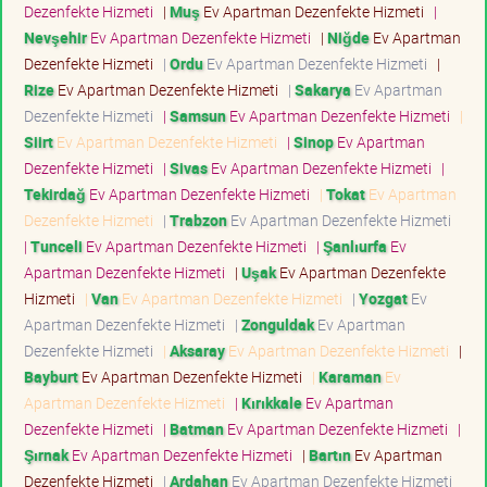
Dezenfekte Hizmeti
|
Muş
Ev Apartman Dezenfekte Hizmeti
|
Nevşehir
Ev Apartman Dezenfekte Hizmeti
|
Niğde
Ev Apartman
Dezenfekte Hizmeti
|
Ordu
Ev Apartman Dezenfekte Hizmeti
|
Rize
Ev Apartman Dezenfekte Hizmeti
|
Sakarya
Ev Apartman
Dezenfekte Hizmeti
|
Samsun
Ev Apartman Dezenfekte Hizmeti
|
Siirt
Ev Apartman Dezenfekte Hizmeti
|
Sinop
Ev Apartman
Dezenfekte Hizmeti
|
Sivas
Ev Apartman Dezenfekte Hizmeti
|
Tekirdağ
Ev Apartman Dezenfekte Hizmeti
|
Tokat
Ev Apartman
Dezenfekte Hizmeti
|
Trabzon
Ev Apartman Dezenfekte Hizmeti
|
Tunceli
Ev Apartman Dezenfekte Hizmeti
|
Şanlıurfa
Ev
Apartman Dezenfekte Hizmeti
|
Uşak
Ev Apartman Dezenfekte
Hizmeti
|
Van
Ev Apartman Dezenfekte Hizmeti
|
Yozgat
Ev
Apartman Dezenfekte Hizmeti
|
Zonguldak
Ev Apartman
Dezenfekte Hizmeti
|
Aksaray
Ev Apartman Dezenfekte Hizmeti
|
Bayburt
Ev Apartman Dezenfekte Hizmeti
|
Karaman
Ev
Apartman Dezenfekte Hizmeti
|
Kırıkkale
Ev Apartman
Dezenfekte Hizmeti
|
Batman
Ev Apartman Dezenfekte Hizmeti
|
Şırnak
Ev Apartman Dezenfekte Hizmeti
|
Bartın
Ev Apartman
Dezenfekte Hizmeti
|
Ardahan
Ev Apartman Dezenfekte Hizmeti