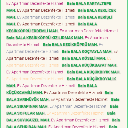
Ev Apartman Dezenfekte Hizmeti
Bala BALA KARTALTEPE
MAH.
Ev Apartman Dezenfekte Hizmeti
Bala BALA KEKLİCEK
MAH.
Ev Apartman Dezenfekte Hizmeti
Bala BALA KERİŞLİ
MAH.
Ev Apartman Dezenfekte Hizmeti
Bala BALA
KESİKKÖPRÜ ERDEMLİ MAH.
Ev Apartman Dezenfekte Hizmeti
Bala BALA KESİKKÖPRÜ KIZILIRMAK MAH.
Ev Apartman
Dezenfekte Hizmeti
Bala BALA KESİKKÖPRÜ MAH.
Ev
Apartman Dezenfekte Hizmeti
Bala BALA KOÇYAYLA MAH.
Ev
Apartman Dezenfekte Hizmeti
Bala BALA KÖSELİ MAH.
Ev
Apartman Dezenfekte Hizmeti
Bala BALA KÜÇÜKBAYAT MAH.
Ev Apartman Dezenfekte Hizmeti
Bala BALA KÜÇÜKBIYIK MAH.
Ev Apartman Dezenfekte Hizmeti
Bala BALA KÜÇÜKBOYALIK
MAH.
Ev Apartman Dezenfekte Hizmeti
Bala BALA
KÜÇÜKCAMİLİ MAH.
Ev Apartman Dezenfekte Hizmeti
Bala
BALA SARIHÜYÜK MAH.
Ev Apartman Dezenfekte Hizmeti
Bala
BALA SIRAPINAR MAH.
Ev Apartman Dezenfekte Hizmeti
Bala
BALA SOFULAR MAH.
Ev Apartman Dezenfekte Hizmeti
Bala
BALA SUYUGÜZEL MAH.
Ev Apartman Dezenfekte Hizmeti
Bala
BALA ŞEHRİBAN MAH.
Ev Apartman Dezenfekte Hizmeti
Bala