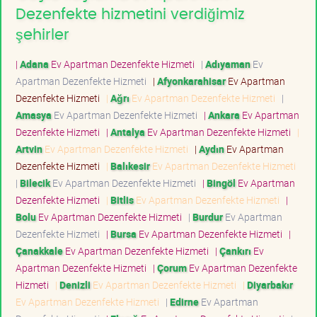
Dezenfekte hizmetini verdiğimiz
şehirler
|
Adana
Ev Apartman Dezenfekte Hizmeti
|
Adıyaman
Ev
Apartman Dezenfekte Hizmeti
|
Afyonkarahisar
Ev Apartman
Dezenfekte Hizmeti
|
Ağrı
Ev Apartman Dezenfekte Hizmeti
|
Amasya
Ev Apartman Dezenfekte Hizmeti
|
Ankara
Ev Apartman
Dezenfekte Hizmeti
|
Antalya
Ev Apartman Dezenfekte Hizmeti
|
Artvin
Ev Apartman Dezenfekte Hizmeti
|
Aydın
Ev Apartman
Dezenfekte Hizmeti
|
Balıkesir
Ev Apartman Dezenfekte Hizmeti
|
Bilecik
Ev Apartman Dezenfekte Hizmeti
|
Bingöl
Ev Apartman
Dezenfekte Hizmeti
|
Bitlis
Ev Apartman Dezenfekte Hizmeti
|
Bolu
Ev Apartman Dezenfekte Hizmeti
|
Burdur
Ev Apartman
Dezenfekte Hizmeti
|
Bursa
Ev Apartman Dezenfekte Hizmeti
|
Çanakkale
Ev Apartman Dezenfekte Hizmeti
|
Çankırı
Ev
Apartman Dezenfekte Hizmeti
|
Çorum
Ev Apartman Dezenfekte
Hizmeti
|
Denizli
Ev Apartman Dezenfekte Hizmeti
|
Diyarbakır
Ev Apartman Dezenfekte Hizmeti
|
Edirne
Ev Apartman