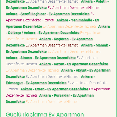
Dezenfekte
Ev Apartman Dezenfekte Hizmeti
Ankara - Polatlı -
Ev Apartman Dezenfekte
Ev Apartman Dezenfekte Hizmeti
Ankara - Şereflikoçhisar - Ev Apartman Dezenfekte
Ev
Apartman Dezenfekte Hizmeti
Ankara - Yenimahalle - Ev
Apartman Dezenfekte
Ev Apartman Dezenfekte Hizmeti
Ankara
- Gölbaşı / Ankara - Ev Apartman Dezenfekte
Ev Apartman
Dezenfekte Hizmeti
Ankara - Keçiören - Ev Apartman
Dezenfekte
Ev Apartman Dezenfekte Hizmeti
Ankara - Mamak -
Ev Apartman Dezenfekte
Ev Apartman Dezenfekte Hizmeti
Ankara - Sincan - Ev Apartman Dezenfekte
Ev Apartman
Dezenfekte Hizmeti
Ankara - Kazan - Ev Apartman Dezenfekte
Ev Apartman Dezenfekte Hizmeti
Ankara - Akyurt - Ev Apartman
Dezenfekte
Ev Apartman Dezenfekte Hizmeti
Ankara -
Etimesgut - Ev Apartman Dezenfekte
Ev Apartman Dezenfekte
Hizmeti
Ankara - Evren - Ev Apartman Dezenfekte
Ev Apartman
Dezenfekte Hizmeti
Ankara - Pursaklar - Ev Apartman
Dezenfekte
Ev Apartman Dezenfekte Hizmeti
Güçlü İlaçlama Ev Apartman