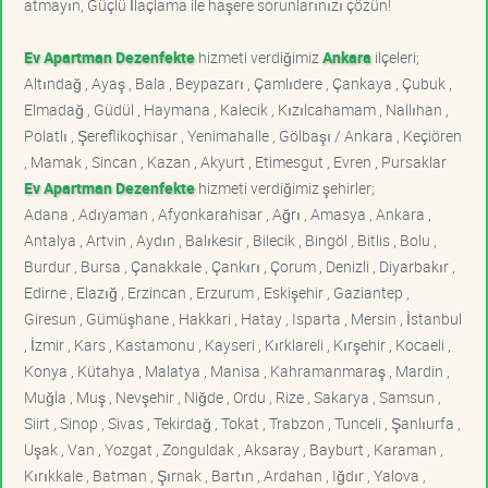
atmayın, Güçlü İlaçlama ile haşere sorunlarınızı çözün!
Ev Apartman Dezenfekte
hizmeti verdiğimiz
Ankara
ilçeleri;
Altındağ , Ayaş , Bala , Beypazarı , Çamlıdere , Çankaya , Çubuk ,
Elmadağ , Güdül , Haymana , Kalecik , Kızılcahamam , Nallıhan ,
Polatlı , Şereflikoçhisar , Yenimahalle , Gölbaşı / Ankara , Keçiören
, Mamak , Sincan , Kazan , Akyurt , Etimesgut , Evren , Pursaklar
Ev Apartman Dezenfekte
hizmeti verdiğimiz şehirler;
Adana , Adıyaman , Afyonkarahisar , Ağrı , Amasya , Ankara ,
Antalya , Artvin , Aydın , Balıkesir , Bilecik , Bingöl , Bitlis , Bolu ,
Burdur , Bursa , Çanakkale , Çankırı , Çorum , Denizli , Diyarbakır ,
Edirne , Elazığ , Erzincan , Erzurum , Eskişehir , Gaziantep ,
Giresun , Gümüşhane , Hakkari , Hatay , Isparta , Mersin , İstanbul
, İzmir , Kars , Kastamonu , Kayseri , Kırklareli , Kırşehir , Kocaeli ,
Konya , Kütahya , Malatya , Manisa , Kahramanmaraş , Mardin ,
Muğla , Muş , Nevşehir , Niğde , Ordu , Rize , Sakarya , Samsun ,
Siirt , Sinop , Sivas , Tekirdağ , Tokat , Trabzon , Tunceli , Şanlıurfa ,
Uşak , Van , Yozgat , Zonguldak , Aksaray , Bayburt , Karaman ,
Kırıkkale , Batman , Şırnak , Bartın , Ardahan , Iğdır , Yalova ,