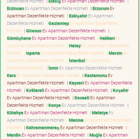
Dezenfekte Hizmeti
|
Elazığ
Ev Apartman Dezenfekte Hizmeti
|
Erzincan
Ev Apartman Dezenfekte Hizmeti
|
Erzurum
Ev
Apartman Dezenfekte Hizmeti
|
Eskişehir
Ev Apartman
Dezenfekte Hizmeti
|
Gaziantep
Ev Apartman Dezenfekte
Hizmeti
|
Giresun
Ev Apartman Dezenfekte Hizmeti
|
Gümüşhane
Ev Apartman Dezenfekte Hizmeti
|
Hakkari
Ev
Apartman Dezenfekte Hizmeti
|
Hatay
Ev Apartman Dezenfekte
Hizmeti
|
Isparta
Ev Apartman Dezenfekte Hizmeti
|
Mersin
Ev
Apartman Dezenfekte Hizmeti
|
İstanbul
Ev Apartman
Dezenfekte Hizmeti
|
İzmir
Ev Apartman Dezenfekte Hizmeti
|
Kars
Ev Apartman Dezenfekte Hizmeti
|
Kastamonu
Ev
Apartman Dezenfekte Hizmeti
|
Kayseri
Ev Apartman Dezenfekte
Hizmeti
|
Kırklareli
Ev Apartman Dezenfekte Hizmeti
|
Kırşehir
Ev Apartman Dezenfekte Hizmeti
|
Kocaeli
Ev Apartman
Dezenfekte Hizmeti
|
Konya
Ev Apartman Dezenfekte Hizmeti
|
Kütahya
Ev Apartman Dezenfekte Hizmeti
|
Malatya
Ev
Apartman Dezenfekte Hizmeti
|
Manisa
Ev Apartman Dezenfekte
Hizmeti
|
Kahramanmaraş
Ev Apartman Dezenfekte Hizmeti
|
Mardin
Ev Apartman Dezenfekte Hizmeti
|
Muğla
Ev Apartman