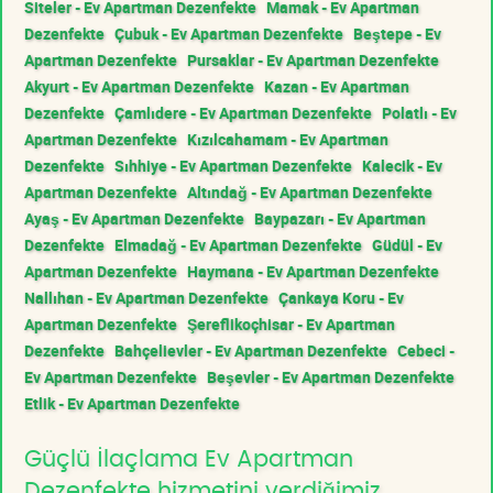
Siteler - Ev Apartman Dezenfekte
Mamak - Ev Apartman
Dezenfekte
Çubuk - Ev Apartman Dezenfekte
Beştepe - Ev
Apartman Dezenfekte
Pursaklar - Ev Apartman Dezenfekte
Akyurt - Ev Apartman Dezenfekte
Kazan - Ev Apartman
Dezenfekte
Çamlıdere - Ev Apartman Dezenfekte
Polatlı - Ev
Apartman Dezenfekte
Kızılcahamam - Ev Apartman
Dezenfekte
Sıhhiye - Ev Apartman Dezenfekte
Kalecik - Ev
Apartman Dezenfekte
Altındağ - Ev Apartman Dezenfekte
Ayaş - Ev Apartman Dezenfekte
Baypazarı - Ev Apartman
Dezenfekte
Elmadağ - Ev Apartman Dezenfekte
Güdül - Ev
Apartman Dezenfekte
Haymana - Ev Apartman Dezenfekte
Nallıhan - Ev Apartman Dezenfekte
Çankaya Koru - Ev
Apartman Dezenfekte
Şereflikoçhisar - Ev Apartman
Dezenfekte
Bahçelievler - Ev Apartman Dezenfekte
Cebeci -
Ev Apartman Dezenfekte
Beşevler - Ev Apartman Dezenfekte
Etlik - Ev Apartman Dezenfekte
Güçlü İlaçlama Ev Apartman
Dezenfekte hizmetini verdiğimiz