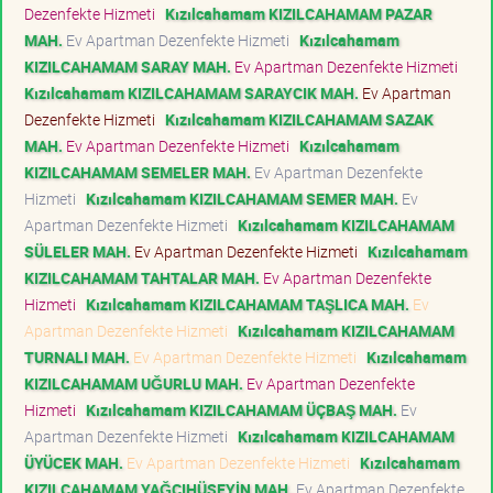
Dezenfekte Hizmeti
Kızılcahamam KIZILCAHAMAM PAZAR
MAH.
Ev Apartman Dezenfekte Hizmeti
Kızılcahamam
KIZILCAHAMAM SARAY MAH.
Ev Apartman Dezenfekte Hizmeti
Kızılcahamam KIZILCAHAMAM SARAYCIK MAH.
Ev Apartman
Dezenfekte Hizmeti
Kızılcahamam KIZILCAHAMAM SAZAK
MAH.
Ev Apartman Dezenfekte Hizmeti
Kızılcahamam
KIZILCAHAMAM SEMELER MAH.
Ev Apartman Dezenfekte
Hizmeti
Kızılcahamam KIZILCAHAMAM SEMER MAH.
Ev
Apartman Dezenfekte Hizmeti
Kızılcahamam KIZILCAHAMAM
SÜLELER MAH.
Ev Apartman Dezenfekte Hizmeti
Kızılcahamam
KIZILCAHAMAM TAHTALAR MAH.
Ev Apartman Dezenfekte
Hizmeti
Kızılcahamam KIZILCAHAMAM TAŞLICA MAH.
Ev
Apartman Dezenfekte Hizmeti
Kızılcahamam KIZILCAHAMAM
TURNALI MAH.
Ev Apartman Dezenfekte Hizmeti
Kızılcahamam
KIZILCAHAMAM UĞURLU MAH.
Ev Apartman Dezenfekte
Hizmeti
Kızılcahamam KIZILCAHAMAM ÜÇBAŞ MAH.
Ev
Apartman Dezenfekte Hizmeti
Kızılcahamam KIZILCAHAMAM
ÜYÜCEK MAH.
Ev Apartman Dezenfekte Hizmeti
Kızılcahamam
KIZILCAHAMAM YAĞCIHÜSEYİN MAH.
Ev Apartman Dezenfekte