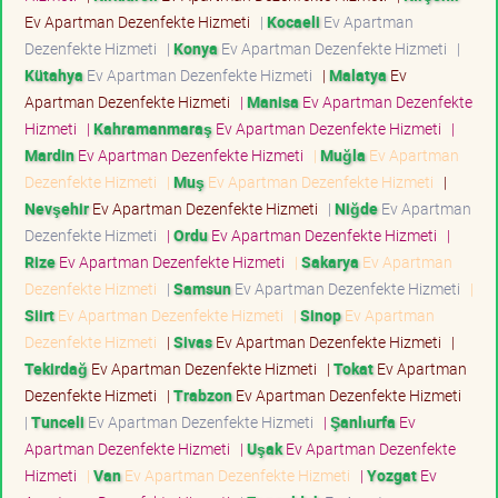
Ev Apartman Dezenfekte Hizmeti
|
Kocaeli
Ev Apartman
Dezenfekte Hizmeti
|
Konya
Ev Apartman Dezenfekte Hizmeti
|
Kütahya
Ev Apartman Dezenfekte Hizmeti
|
Malatya
Ev
Apartman Dezenfekte Hizmeti
|
Manisa
Ev Apartman Dezenfekte
Hizmeti
|
Kahramanmaraş
Ev Apartman Dezenfekte Hizmeti
|
Mardin
Ev Apartman Dezenfekte Hizmeti
|
Muğla
Ev Apartman
Dezenfekte Hizmeti
|
Muş
Ev Apartman Dezenfekte Hizmeti
|
Nevşehir
Ev Apartman Dezenfekte Hizmeti
|
Niğde
Ev Apartman
Dezenfekte Hizmeti
|
Ordu
Ev Apartman Dezenfekte Hizmeti
|
Rize
Ev Apartman Dezenfekte Hizmeti
|
Sakarya
Ev Apartman
Dezenfekte Hizmeti
|
Samsun
Ev Apartman Dezenfekte Hizmeti
|
Siirt
Ev Apartman Dezenfekte Hizmeti
|
Sinop
Ev Apartman
Dezenfekte Hizmeti
|
Sivas
Ev Apartman Dezenfekte Hizmeti
|
Tekirdağ
Ev Apartman Dezenfekte Hizmeti
|
Tokat
Ev Apartman
Dezenfekte Hizmeti
|
Trabzon
Ev Apartman Dezenfekte Hizmeti
|
Tunceli
Ev Apartman Dezenfekte Hizmeti
|
Şanlıurfa
Ev
Apartman Dezenfekte Hizmeti
|
Uşak
Ev Apartman Dezenfekte
Hizmeti
|
Van
Ev Apartman Dezenfekte Hizmeti
|
Yozgat
Ev