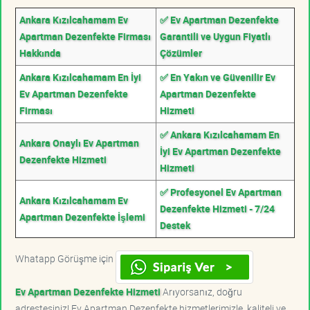
Ankara Kızılcahamam Ev
✅ Ev Apartman Dezenfekte
Apartman Dezenfekte Firması
Garantili ve Uygun Fiyatlı
Hakkında
Çözümler
Ankara Kızılcahamam En İyi
✅ En Yakın ve Güvenilir Ev
Ev Apartman Dezenfekte
Apartman Dezenfekte
Firması
Hizmeti
✅ Ankara Kızılcahamam En
Ankara Onaylı Ev Apartman
İyi Ev Apartman Dezenfekte
Dezenfekte Hizmeti
Hizmeti
✅ Profesyonel Ev Apartman
Ankara Kızılcahamam Ev
Dezenfekte Hizmeti - 7/24
Apartman Dezenfekte İşlemi
Destek
Whatapp Görüşme için
Ev Apartman Dezenfekte Hizmeti
Arıyorsanız, doğru
adrestesiniz! Ev Apartman Dezenfekte hizmetlerimizle, kaliteli ve