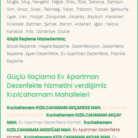
Muğla , Muş , Nevşehir , Niğde , Ordu , Rize , Sakarya , Samsun ,
Siirt , Sinop , Sivas , Tekirdağ , Tokat , Trabzon , Tunceli , Şanlıurfa ,
Uşak , Van , Yozgat , Zonguldak , Aksaray , Bayburt , Karaman ,
Kırıkkale , Batman , Şırnak , Bartın , Ardahan , Iğdır , Yalova ,
Karabük , Kilis , Osmaniye , Düzce
Güçlü İlaçlama Hizmetlerimiz;
Böcek İlaçlama , Haşere İlaçlama , Dezenfeksiyon , Dezenfekte
İlaçlama , İşyeri Dezenfekte , Ev Apartman Dezenfekte , Fabrika
İlaçlama
Güçlü İlaçlama Ev Apartman
Dezenfekte hizmetini verdiğimiz
Kızılcahamam Mahalleleri
Kızılcahamam KIZILCAHAMAM AKÇAKESE MAH.
Ev Apartman
Dezenfekte Hizmeti
Kızılcahamam KIZILCAHAMAM AKÇAY
MAH.
Ev Apartman Dezenfekte Hizmeti
Kızılcahamam
KIZILCAHAMAM AKDOĞAN MAH.
Ev Apartman Dezenfekte
Hizmeti
Kızılcahamam KIZILCAHAMAM AKSAK MAH.
Ev