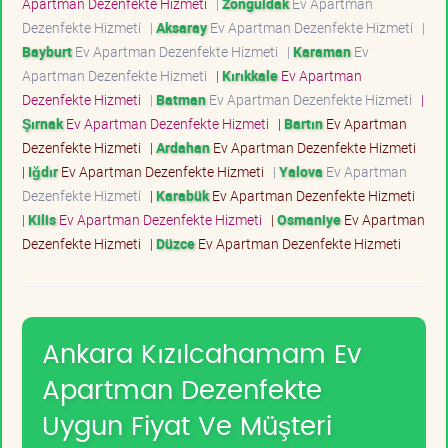
Apartman Dezenfekte Hizmeti
|
Zonguldak
Ev Apartman
Dezenfekte Hizmeti
|
Aksaray
Ev Apartman Dezenfekte Hizmeti
|
Bayburt
Ev Apartman Dezenfekte Hizmeti
|
Karaman
Ev
Apartman Dezenfekte Hizmeti
|
Kırıkkale
Ev Apartman
Dezenfekte Hizmeti
|
Batman
Ev Apartman Dezenfekte Hizmeti
|
Şırnak
Ev Apartman Dezenfekte Hizmeti
|
Bartın
Ev Apartman
Dezenfekte Hizmeti
|
Ardahan
Ev Apartman Dezenfekte Hizmeti
|
Iğdır
Ev Apartman Dezenfekte Hizmeti
|
Yalova
Ev Apartman
Dezenfekte Hizmeti
|
Karabük
Ev Apartman Dezenfekte Hizmeti
|
Kilis
Ev Apartman Dezenfekte Hizmeti
|
Osmaniye
Ev Apartman
Dezenfekte Hizmeti
|
Düzce
Ev Apartman Dezenfekte Hizmeti
Ankara Kızılcahamam Ev
Apartman Dezenfekte
Uygun Fiyat Ve Müşteri