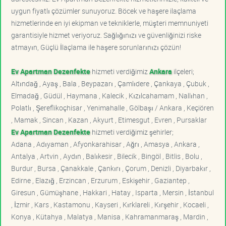
uygun fiyatlı çözümler sunuyoruz. Böcek ve haşere ilaçlama
hizmetlerinde en iyi ekipman ve tekniklerle, müşteri memnuniyeti
garantisiyle hizmet veriyoruz. Sağlığınızı ve güvenliğinizi riske
atmayın, Güçlü İlaçlama ile haşere sorunlarınızı çözün!
Ev Apartman Dezenfekte
hizmeti verdiğimiz
Ankara
ilçeleri;
Altındağ , Ayaş , Bala , Beypazarı , Çamlıdere , Çankaya , Çubuk ,
Elmadağ , Güdül , Haymana , Kalecik , Kızılcahamam , Nallıhan ,
Polatlı , Şereflikoçhisar , Yenimahalle , Gölbaşı / Ankara , Keçiören
, Mamak , Sincan , Kazan , Akyurt , Etimesgut , Evren , Pursaklar
Ev Apartman Dezenfekte
hizmeti verdiğimiz şehirler;
Adana , Adıyaman , Afyonkarahisar , Ağrı , Amasya , Ankara ,
Antalya , Artvin , Aydın , Balıkesir , Bilecik , Bingöl , Bitlis , Bolu ,
Burdur , Bursa , Çanakkale , Çankırı , Çorum , Denizli , Diyarbakır ,
Edirne , Elazığ , Erzincan , Erzurum , Eskişehir , Gaziantep ,
Giresun , Gümüşhane , Hakkari , Hatay , Isparta , Mersin , İstanbul
, İzmir , Kars , Kastamonu , Kayseri , Kırklareli , Kırşehir , Kocaeli ,
Konya , Kütahya , Malatya , Manisa , Kahramanmaraş , Mardin ,