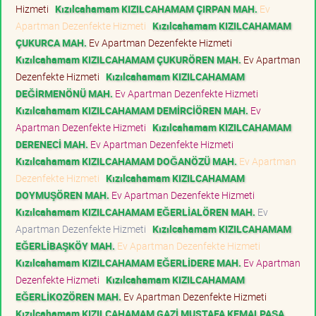
Hizmeti
Kızılcahamam KIZILCAHAMAM ÇIRPAN MAH.
Ev
Apartman Dezenfekte Hizmeti
Kızılcahamam KIZILCAHAMAM
ÇUKURCA MAH.
Ev Apartman Dezenfekte Hizmeti
Kızılcahamam KIZILCAHAMAM ÇUKURÖREN MAH.
Ev Apartman
Dezenfekte Hizmeti
Kızılcahamam KIZILCAHAMAM
DEĞİRMENÖNÜ MAH.
Ev Apartman Dezenfekte Hizmeti
Kızılcahamam KIZILCAHAMAM DEMİRCİÖREN MAH.
Ev
Apartman Dezenfekte Hizmeti
Kızılcahamam KIZILCAHAMAM
DERENECİ MAH.
Ev Apartman Dezenfekte Hizmeti
Kızılcahamam KIZILCAHAMAM DOĞANÖZÜ MAH.
Ev Apartman
Dezenfekte Hizmeti
Kızılcahamam KIZILCAHAMAM
DOYMUŞÖREN MAH.
Ev Apartman Dezenfekte Hizmeti
Kızılcahamam KIZILCAHAMAM EĞERLİALÖREN MAH.
Ev
Apartman Dezenfekte Hizmeti
Kızılcahamam KIZILCAHAMAM
EĞERLİBAŞKÖY MAH.
Ev Apartman Dezenfekte Hizmeti
Kızılcahamam KIZILCAHAMAM EĞERLİDERE MAH.
Ev Apartman
Dezenfekte Hizmeti
Kızılcahamam KIZILCAHAMAM
EĞERLİKOZÖREN MAH.
Ev Apartman Dezenfekte Hizmeti
Kızılcahamam KIZILCAHAMAM GAZİ MUSTAFA KEMALPAŞA