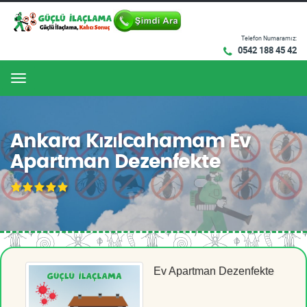
Telefon Numaramız:
0542 188 45 42
Menu
Ankara Kızılcahamam Ev
Apartman Dezenfekte
Ev Apartman Dezenfekte