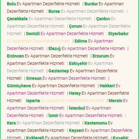
Bolu
Ev Apartman Dezenfekte Hizmeti
|
Burdur
Ev Apartman
Dezenfekte Hizmeti
|
Bursa
Ev Apartman Dezenfekte Hizmeti
|
Çanakkale
Ev Apartman Dezenfekte Hizmeti
|
Çankırı
Ev
Apartman Dezenfekte Hizmeti
|
Çorum
Ev Apartman Dezenfekte
Hizmeti
|
Denizli
Ev Apartman Dezenfekte Hizmeti
|
Diyarbakır
Ev Apartman Dezenfekte Hizmeti
|
Edirne
Ev Apartman
Dezenfekte Hizmeti
|
Elazığ
Ev Apartman Dezenfekte Hizmeti
|
Erzincan
Ev Apartman Dezenfekte Hizmeti
|
Erzurum
Ev
Apartman Dezenfekte Hizmeti
|
Eskişehir
Ev Apartman
Dezenfekte Hizmeti
|
Gaziantep
Ev Apartman Dezenfekte
Hizmeti
|
Giresun
Ev Apartman Dezenfekte Hizmeti
|
Gümüşhane
Ev Apartman Dezenfekte Hizmeti
|
Hakkari
Ev
Apartman Dezenfekte Hizmeti
|
Hatay
Ev Apartman Dezenfekte
Hizmeti
|
Isparta
Ev Apartman Dezenfekte Hizmeti
|
Mersin
Ev
Apartman Dezenfekte Hizmeti
|
İstanbul
Ev Apartman
Dezenfekte Hizmeti
|
İzmir
Ev Apartman Dezenfekte Hizmeti
|
Kars
Ev Apartman Dezenfekte Hizmeti
|
Kastamonu
Ev
Apartman Dezenfekte Hizmeti
|
Kayseri
Ev Apartman Dezenfekte
Hizmeti
|
Kırklareli
Ev Apartman Dezenfekte Hizmeti
|
Kırşehir