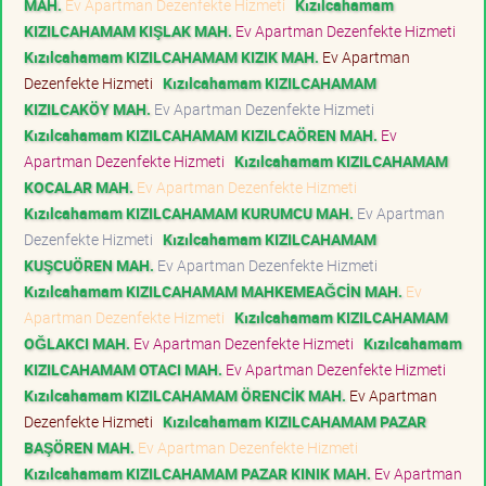
MAH.
Ev Apartman Dezenfekte Hizmeti
Kızılcahamam
KIZILCAHAMAM KIŞLAK MAH.
Ev Apartman Dezenfekte Hizmeti
Kızılcahamam KIZILCAHAMAM KIZIK MAH.
Ev Apartman
Dezenfekte Hizmeti
Kızılcahamam KIZILCAHAMAM
KIZILCAKÖY MAH.
Ev Apartman Dezenfekte Hizmeti
Kızılcahamam KIZILCAHAMAM KIZILCAÖREN MAH.
Ev
Apartman Dezenfekte Hizmeti
Kızılcahamam KIZILCAHAMAM
KOCALAR MAH.
Ev Apartman Dezenfekte Hizmeti
Kızılcahamam KIZILCAHAMAM KURUMCU MAH.
Ev Apartman
Dezenfekte Hizmeti
Kızılcahamam KIZILCAHAMAM
KUŞCUÖREN MAH.
Ev Apartman Dezenfekte Hizmeti
Kızılcahamam KIZILCAHAMAM MAHKEMEAĞCİN MAH.
Ev
Apartman Dezenfekte Hizmeti
Kızılcahamam KIZILCAHAMAM
OĞLAKCI MAH.
Ev Apartman Dezenfekte Hizmeti
Kızılcahamam
KIZILCAHAMAM OTACI MAH.
Ev Apartman Dezenfekte Hizmeti
Kızılcahamam KIZILCAHAMAM ÖRENCİK MAH.
Ev Apartman
Dezenfekte Hizmeti
Kızılcahamam KIZILCAHAMAM PAZAR
BAŞÖREN MAH.
Ev Apartman Dezenfekte Hizmeti
Kızılcahamam KIZILCAHAMAM PAZAR KINIK MAH.
Ev Apartman