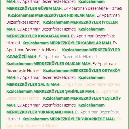
MAH.
Ev Apartman Dezenfekte Hizmeti
Kızılcahamam
MERKEZKÖYLER GÜVEM MAH.
Ev Apartman Dezenfekte Hizmeti
Kızılcahamam MERKEZKÖYLER HIDIRLAR MAH.
Ev Apartman
Dezenfekte Hizmeti
Kızılcahamam MERKEZKÖYLER İYCELER
MAH.
Ev Apartman Dezenfekte Hizmeti
Kızılcahamam
MERKEZKÖYLER KARAAĞAÇ MAH.
Ev Apartman Dezenfekte
Hizmeti
Kızılcahamam MERKEZKÖYLER KASIMLAR MAH.
Ev
Apartman Dezenfekte Hizmeti
Kızılcahamam MERKEZKÖYLER
KAVAKÖZÜ MAH.
Ev Apartman Dezenfekte Hizmeti
Kızılcahamam MERKEZKÖYLER OLUCAK MAH.
Ev Apartman
Dezenfekte Hizmeti
Kızılcahamam MERKEZKÖYLER ORTAKÖY
MAH.
Ev Apartman Dezenfekte Hizmeti
Kızılcahamam
MERKEZKÖYLER SALIN MAH.
Ev Apartman Dezenfekte Hizmeti
Kızılcahamam MERKEZKÖYLER ŞAHİNLER MAH.
Ev Apartman
Dezenfekte Hizmeti
Kızılcahamam MERKEZKÖYLER YEŞİLKÖY
MAH.
Ev Apartman Dezenfekte Hizmeti
Kızılcahamam
MERKEZKÖYLER YUKARIÇANLI MAH.
Ev Apartman Dezenfekte
Hizmeti
Kızılcahamam MERKEZKÖYLER YUKARIKESE MAH.
Ev
Apartman Dezenfekte Hizmeti