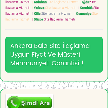
İlaçlama Hizmeti
|
Ardahan
Site İlaçlama Hizmeti
|
Iğdır
Site
İlaçlama Hizmeti
|
Yalova
Site İlaçlama Hizmeti
|
Karabük
Site
İlaçlama Hizmeti
|
Kilis
Site İlaçlama Hizmeti
|
Osmaniye
Site
İlaçlama Hizmeti
|
Düzce
Site İlaçlama Hizmeti
Ankara Bala Site İlaçlama
Uygun Fiyat Ve Müşteri
Memnuniyeti Garantisi !