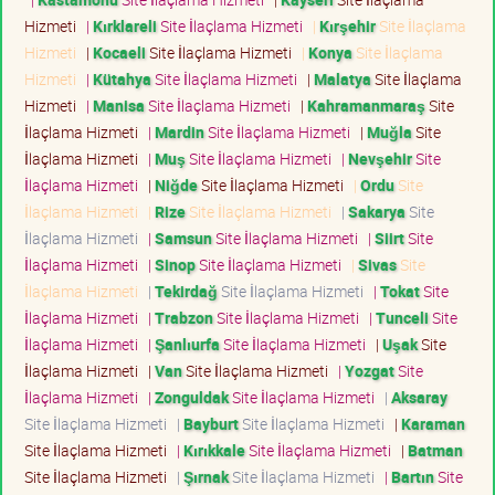
Hizmeti
|
Kırklareli
Site İlaçlama Hizmeti
|
Kırşehir
Site İlaçlama
Hizmeti
|
Kocaeli
Site İlaçlama Hizmeti
|
Konya
Site İlaçlama
Hizmeti
|
Kütahya
Site İlaçlama Hizmeti
|
Malatya
Site İlaçlama
Hizmeti
|
Manisa
Site İlaçlama Hizmeti
|
Kahramanmaraş
Site
İlaçlama Hizmeti
|
Mardin
Site İlaçlama Hizmeti
|
Muğla
Site
İlaçlama Hizmeti
|
Muş
Site İlaçlama Hizmeti
|
Nevşehir
Site
İlaçlama Hizmeti
|
Niğde
Site İlaçlama Hizmeti
|
Ordu
Site
İlaçlama Hizmeti
|
Rize
Site İlaçlama Hizmeti
|
Sakarya
Site
İlaçlama Hizmeti
|
Samsun
Site İlaçlama Hizmeti
|
Siirt
Site
İlaçlama Hizmeti
|
Sinop
Site İlaçlama Hizmeti
|
Sivas
Site
İlaçlama Hizmeti
|
Tekirdağ
Site İlaçlama Hizmeti
|
Tokat
Site
İlaçlama Hizmeti
|
Trabzon
Site İlaçlama Hizmeti
|
Tunceli
Site
İlaçlama Hizmeti
|
Şanlıurfa
Site İlaçlama Hizmeti
|
Uşak
Site
İlaçlama Hizmeti
|
Van
Site İlaçlama Hizmeti
|
Yozgat
Site
İlaçlama Hizmeti
|
Zonguldak
Site İlaçlama Hizmeti
|
Aksaray
Site İlaçlama Hizmeti
|
Bayburt
Site İlaçlama Hizmeti
|
Karaman
Site İlaçlama Hizmeti
|
Kırıkkale
Site İlaçlama Hizmeti
|
Batman
Site İlaçlama Hizmeti
|
Şırnak
Site İlaçlama Hizmeti
|
Bartın
Site