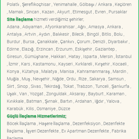
Polatlı , Şereflikoçhisar , Yenimahalle , Gölbaşı / Ankara , Keçiören
, Mamak , Sincan , Kazan , Akyurt , Etimesgut , Evren , Pursaklar
Site İlaçlama
hizmeti verdiğimiz şehirler;
Adana , Adıyaman , Afyonkarahisar , Ağrı , Amasya , Ankara ,
Antalya , Artvin , Aydın , Balıkesir , Bilecik , Bingöl , Bitlis , Bolu ,
Burdur , Bursa , Çanakkale , Çankırı , Çorum , Denizli , Diyarbakır ,
Edirne , Elazığ , Erzincan , Erzurum , Eskişehir , Gaziantep ,
Giresun , Gümüşhane , Hakkari , Hatay , Isparta , Mersin , İstanbul
, İzmir , Kars , Kastamonu , Kayseri , Kırklareli , Kırşehir , Kocaeli ,
Konya , Kütahya , Malatya , Manisa , Kahramanmaraş , Mardin ,
Muğla , Muş , Nevşehir , Niğde , Ordu , Rize , Sakarya , Samsun ,
Siirt , Sinop , Sivas , Tekirdağ , Tokat , Trabzon , Tunceli , Şanlıurfa ,
Uşak , Van , Yozgat , Zonguldak , Aksaray , Bayburt , Karaman ,
Kırıkkale , Batman , Şırnak , Bartın , Ardahan , Iğdır , Yalova ,
Karabük , Kilis , Osmaniye , Düzce
Güçlü İlaçlama Hizmetlerimiz;
Böcek İlaçlama , Haşere İlaçlama , Dezenfeksiyon , Dezenfekte
İlaçlama , İşyeri Dezenfekte , Ev Apartman Dezenfekte , Fabrika
İlaçlama