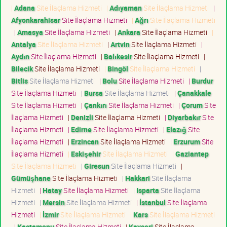
|
Adana
Site İlaçlama Hizmeti
|
Adıyaman
Site İlaçlama Hizmeti
|
Afyonkarahisar
Site İlaçlama Hizmeti
|
Ağrı
Site İlaçlama Hizmeti
|
Amasya
Site İlaçlama Hizmeti
|
Ankara
Site İlaçlama Hizmeti
|
Antalya
Site İlaçlama Hizmeti
|
Artvin
Site İlaçlama Hizmeti
|
Aydın
Site İlaçlama Hizmeti
|
Balıkesir
Site İlaçlama Hizmeti
|
Bilecik
Site İlaçlama Hizmeti
|
Bingöl
Site İlaçlama Hizmeti
|
Bitlis
Site İlaçlama Hizmeti
|
Bolu
Site İlaçlama Hizmeti
|
Burdur
Site İlaçlama Hizmeti
|
Bursa
Site İlaçlama Hizmeti
|
Çanakkale
Site İlaçlama Hizmeti
|
Çankırı
Site İlaçlama Hizmeti
|
Çorum
Site
İlaçlama Hizmeti
|
Denizli
Site İlaçlama Hizmeti
|
Diyarbakır
Site
İlaçlama Hizmeti
|
Edirne
Site İlaçlama Hizmeti
|
Elazığ
Site
İlaçlama Hizmeti
|
Erzincan
Site İlaçlama Hizmeti
|
Erzurum
Site
İlaçlama Hizmeti
|
Eskişehir
Site İlaçlama Hizmeti
|
Gaziantep
Site İlaçlama Hizmeti
|
Giresun
Site İlaçlama Hizmeti
|
Gümüşhane
Site İlaçlama Hizmeti
|
Hakkari
Site İlaçlama
Hizmeti
|
Hatay
Site İlaçlama Hizmeti
|
Isparta
Site İlaçlama
Hizmeti
|
Mersin
Site İlaçlama Hizmeti
|
İstanbul
Site İlaçlama
Hizmeti
|
İzmir
Site İlaçlama Hizmeti
|
Kars
Site İlaçlama Hizmeti
|
Kastamonu
Site İlaçlama Hizmeti
|
Kayseri
Site İlaçlama