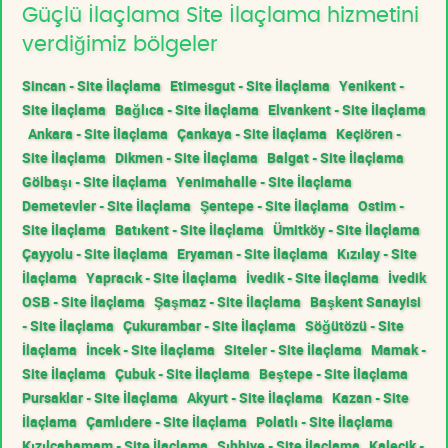
Güçlü İlaçlama Site İlaçlama hizmetini
verdiğimiz bölgeler
Sincan - Site İlaçlama
Etimesgut - Site İlaçlama
Yenikent -
Site İlaçlama
Bağlıca - Site İlaçlama
Elvankent - Site İlaçlama
Ankara - Site İlaçlama
Çankaya - Site İlaçlama
Keçiören -
Site İlaçlama
Dikmen - Site İlaçlama
Balgat - Site İlaçlama
Gölbaşı - Site İlaçlama
Yenimahalle - Site İlaçlama
Demetevler - Site İlaçlama
Şentepe - Site İlaçlama
Ostim -
Site İlaçlama
Batıkent - Site İlaçlama
Ümitköy - Site İlaçlama
Çayyolu - Site İlaçlama
Eryaman - Site İlaçlama
Kızılay - Site
İlaçlama
Yapracık - Site İlaçlama
İvedik - Site İlaçlama
İvedik
OSB - Site İlaçlama
Şaşmaz - Site İlaçlama
Başkent Sanayisi
- Site İlaçlama
Çukurambar - Site İlaçlama
Söğütözü - Site
İlaçlama
İncek - Site İlaçlama
Siteler - Site İlaçlama
Mamak -
Site İlaçlama
Çubuk - Site İlaçlama
Beştepe - Site İlaçlama
Pursaklar - Site İlaçlama
Akyurt - Site İlaçlama
Kazan - Site
İlaçlama
Çamlıdere - Site İlaçlama
Polatlı - Site İlaçlama
Kızılcahamam - Site İlaçlama
Sıhhiye - Site İlaçlama
Kalecik -