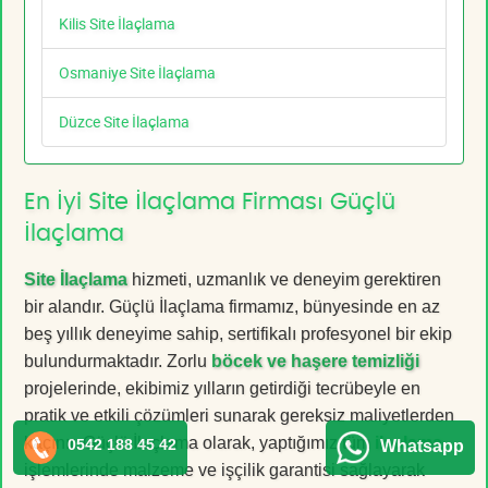
Kilis Site İlaçlama
Osmaniye Site İlaçlama
Düzce Site İlaçlama
En İyi Site İlaçlama Firması Güçlü
İlaçlama
Site İlaçlama
hizmeti, uzmanlık ve deneyim gerektiren
bir alandır. Güçlü İlaçlama firmamız, bünyesinde en az
beş yıllık deneyime sahip, sertifikalı profesyonel bir ekip
bulundurmaktadır. Zorlu
böcek ve haşere temizliği
projelerinde, ekibimiz yılların getirdiği tecrübeyle en
pratik ve etkili çözümleri sunarak gereksiz maliyetlerden
kaçınır. Güçlü İlaçlama olarak, yaptığımız tüm
ilaçlama
0542 188 45 42
Whatsapp
işlemlerinde malzeme ve işçilik garantisi sağlayarak