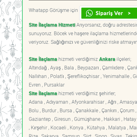
Whatapp Görüşme için
Site İlaçlama Hizmeti
Arıyorsanız, doğru adrestesin
sunuyoruz. Böcek ve haşere ilaçlama hizmetlerinde
veriyoruz. Sağlığınızı ve güvenliğinizi riske atmayı
Site İlaçlama
hizmeti verdiğimiz
Ankara
ilçeleri;
Altındağ , Ayaş , Bala , Beypazarı , Çamlıdere , Ç
Nallıhan , Polatlı , Şereflikoçhisar , Yenimahalle ,
Evren , Pursaklar
Site İlaçlama
hizmeti verdiğimiz şehirler;
Adana , Adıyaman , Afyonkarahisar , Ağrı , Amasya , An
Bolu , Burdur , Bursa , Çanakkale , Çankırı , Çorum , D
Gaziantep , Giresun , Gümüşhane , Hakkari , Hatay , I
, Kırşehir , Kocaeli , Konya , Kütahya , Malatya , 
Rize , Sakarya , Samsun , Siirt , Sinop , Sivas , Teki