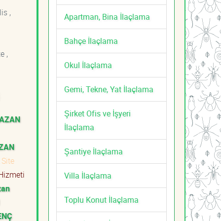
is ,
Apartman, Bina İlaçlama
Bahçe İlaçlama
e ,
Okul İlaçlama
Gemi, Tekne, Yat İlaçlama
Şirket Ofis ve İşyeri
KAZAN
İlaçlama
AZAN
Şantiye İlaçlama
Site
Hizmeti
Villa İlaçlama
zan
Toplu Konut İlaçlama
ENÇ