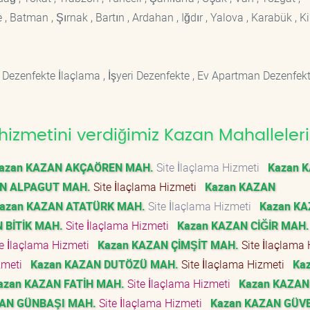
 Batman , Şırnak , Bartın , Ardahan , Iğdır , Yalova , Karabük , Kil
 Dezenfekte İlaçlama , İşyeri Dezenfekte , Ev Apartman Dezenfekt
hizmetini verdiğimiz Kazan Mahalleleri
azan KAZAN AKÇAÖREN MAH.
Site İlaçlama Hizmeti
Kazan 
AN ALPAGUT MAH.
Site İlaçlama Hizmeti
Kazan KAZAN
azan KAZAN ATATÜRK MAH.
Site İlaçlama Hizmeti
Kazan K
 BİTİK MAH.
Site İlaçlama Hizmeti
Kazan KAZAN CİĞİR MAH.
e İlaçlama Hizmeti
Kazan KAZAN ÇİMŞİT MAH.
Site İlaçlama 
izmeti
Kazan KAZAN DUTÖZÜ MAH.
Site İlaçlama Hizmeti
Ka
azan KAZAN FATİH MAH.
Site İlaçlama Hizmeti
Kazan KAZAN
ZAN GÜNBAŞI MAH.
Site İlaçlama Hizmeti
Kazan KAZAN GÜV