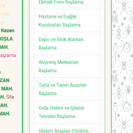
Ekmek Fırını İlaçlama
ite
izmeti
Hastane ve Sağlık
ma
Kuruluşları İlaçlama
Kazan
KIŞLA
Depo ve Stok Alanları
MAH.
İlaçlama
İlaçlama
Alışveriş Merkezleri
i
İlaçlama
n
AZAN
Tarla ve Tarım Arazileri
 MAH.
İlaçlama
H.
Site
MAH.
Gıda Üretim ve İşleme
MAH.
Tesisleri İlaçlama
Ulaşım Araçları (Otobüs,