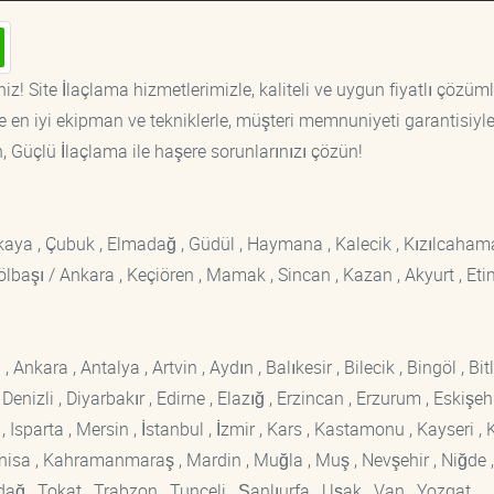
iz! Site İlaçlama hizmetlerimizle, kaliteli ve uygun fiyatlı çözüml
 en iyi ekipman ve tekniklerle, müşteri memnuniyeti garantisiyl
n, Güçlü İlaçlama ile haşere sorunlarınızı çözün!
ankaya , Çubuk , Elmadağ , Güdül , Haymana , Kalecik , Kızılcaham
 Gölbaşı / Ankara , Keçiören , Mamak , Sincan , Kazan , Akyurt , Eti
kara , Antalya , Artvin , Aydın , Balıkesir , Bilecik , Bingöl , Bitli
enizli , Diyarbakır , Edirne , Elazığ , Erzincan , Erzurum , Eskişehi
sparta , Mersin , İstanbul , İzmir , Kars , Kastamonu , Kayseri , K
Manisa , Kahramanmaraş , Mardin , Muğla , Muş , Nevşehir , Niğde ,
rdağ , Tokat , Trabzon , Tunceli , Şanlıurfa , Uşak , Van , Yozgat ,