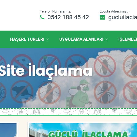
Telefon Numaramız:
Eposta Adresimiz :
0542 188 45 42
gucluilac
HAŞERE TÜRLERİ
UYGULAMA ALANLARI
İŞLEMLE
ite İlaçlama