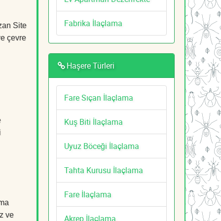
Fabrika İlaçlama
zan Site
ve çevre
Haşere Türleri
Fare Sıçan İlaçlama
e
Kuş Biti İlaçlama
i
Uyuz Böceği İlaçlama
Tahta Kurusu İlaçlama
Fare İlaçlama
ama
z ve
Akrep İlaçlama