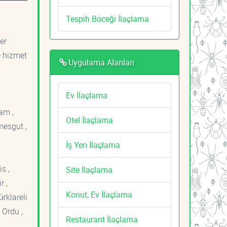
Tespih Böceği İlaçlama
er
e hizmet
Uygulama Alanları
Ev İlaçlama
am ,
Otel İlaçlama
mesgut ,
İş Yeri İlaçlama
s ,
Site İlaçlama
r ,
Konut, Ev İlaçlama
ırklareli
 Ordu ,
Restaurant İlaçlama