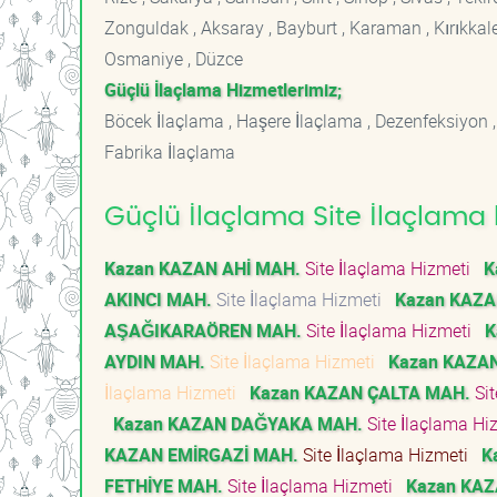
Zonguldak , Aksaray , Bayburt , Karaman , Kırıkkale ,
Osmaniye , Düzce
Güçlü İlaçlama Hizmetlerimiz;
Böcek İlaçlama , Haşere İlaçlama , Dezenfeksiyon ,
Fabrika İlaçlama
Güçlü İlaçlama Site İlaçlama 
Kazan KAZAN AHİ MAH.
Site İlaçlama Hizmeti
K
AKINCI MAH.
Site İlaçlama Hizmeti
Kazan KAZ
AŞAĞIKARAÖREN MAH.
Site İlaçlama Hizmeti
K
AYDIN MAH.
Site İlaçlama Hizmeti
Kazan KAZAN
İlaçlama Hizmeti
Kazan KAZAN ÇALTA MAH.
Sit
Kazan KAZAN DAĞYAKA MAH.
Site İlaçlama H
KAZAN EMİRGAZİ MAH.
Site İlaçlama Hizmeti
K
FETHİYE MAH.
Site İlaçlama Hizmeti
Kazan KA