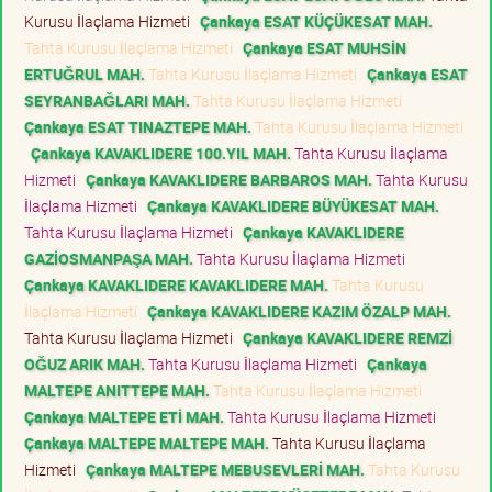
Kurusu İlaçlama Hizmeti
Çankaya ESAT KÜÇÜKESAT MAH.
Tahta Kurusu İlaçlama Hizmeti
Çankaya ESAT MUHSİN
ERTUĞRUL MAH.
Tahta Kurusu İlaçlama Hizmeti
Çankaya ESAT
SEYRANBAĞLARI MAH.
Tahta Kurusu İlaçlama Hizmeti
Çankaya ESAT TINAZTEPE MAH.
Tahta Kurusu İlaçlama Hizmeti
Çankaya KAVAKLIDERE 100.YIL MAH.
Tahta Kurusu İlaçlama
Hizmeti
Çankaya KAVAKLIDERE BARBAROS MAH.
Tahta Kurusu
İlaçlama Hizmeti
Çankaya KAVAKLIDERE BÜYÜKESAT MAH.
Tahta Kurusu İlaçlama Hizmeti
Çankaya KAVAKLIDERE
GAZİOSMANPAŞA MAH.
Tahta Kurusu İlaçlama Hizmeti
Çankaya KAVAKLIDERE KAVAKLIDERE MAH.
Tahta Kurusu
İlaçlama Hizmeti
Çankaya KAVAKLIDERE KAZIM ÖZALP MAH.
Tahta Kurusu İlaçlama Hizmeti
Çankaya KAVAKLIDERE REMZİ
OĞUZ ARIK MAH.
Tahta Kurusu İlaçlama Hizmeti
Çankaya
MALTEPE ANITTEPE MAH.
Tahta Kurusu İlaçlama Hizmeti
Çankaya MALTEPE ETİ MAH.
Tahta Kurusu İlaçlama Hizmeti
Çankaya MALTEPE MALTEPE MAH.
Tahta Kurusu İlaçlama
Hizmeti
Çankaya MALTEPE MEBUSEVLERİ MAH.
Tahta Kurusu