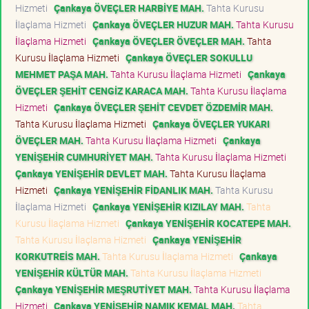
Hizmeti
Çankaya ÖVEÇLER HARBİYE MAH.
Tahta Kurusu
İlaçlama Hizmeti
Çankaya ÖVEÇLER HUZUR MAH.
Tahta Kurusu
İlaçlama Hizmeti
Çankaya ÖVEÇLER ÖVEÇLER MAH.
Tahta
Kurusu İlaçlama Hizmeti
Çankaya ÖVEÇLER SOKULLU
MEHMET PAŞA MAH.
Tahta Kurusu İlaçlama Hizmeti
Çankaya
ÖVEÇLER ŞEHİT CENGİZ KARACA MAH.
Tahta Kurusu İlaçlama
Hizmeti
Çankaya ÖVEÇLER ŞEHİT CEVDET ÖZDEMİR MAH.
Tahta Kurusu İlaçlama Hizmeti
Çankaya ÖVEÇLER YUKARI
ÖVEÇLER MAH.
Tahta Kurusu İlaçlama Hizmeti
Çankaya
YENİŞEHİR CUMHURİYET MAH.
Tahta Kurusu İlaçlama Hizmeti
Çankaya YENİŞEHİR DEVLET MAH.
Tahta Kurusu İlaçlama
Hizmeti
Çankaya YENİŞEHİR FİDANLIK MAH.
Tahta Kurusu
İlaçlama Hizmeti
Çankaya YENİŞEHİR KIZILAY MAH.
Tahta
Kurusu İlaçlama Hizmeti
Çankaya YENİŞEHİR KOCATEPE MAH.
Tahta Kurusu İlaçlama Hizmeti
Çankaya YENİŞEHİR
KORKUTREİS MAH.
Tahta Kurusu İlaçlama Hizmeti
Çankaya
YENİŞEHİR KÜLTÜR MAH.
Tahta Kurusu İlaçlama Hizmeti
Çankaya YENİŞEHİR MEŞRUTİYET MAH.
Tahta Kurusu İlaçlama
Hizmeti
Çankaya YENİŞEHİR NAMIK KEMAL MAH.
Tahta