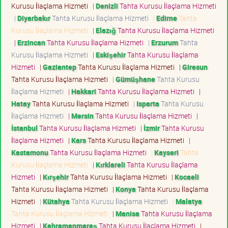
Kurusu İlaçlama Hizmeti
|
Denizli
Tahta Kurusu İlaçlama Hizmeti
|
Diyarbakır
Tahta Kurusu İlaçlama Hizmeti
|
Edirne
Tahta
Kurusu İlaçlama Hizmeti
|
Elazığ
Tahta Kurusu İlaçlama Hizmeti
|
Erzincan
Tahta Kurusu İlaçlama Hizmeti
|
Erzurum
Tahta
Kurusu İlaçlama Hizmeti
|
Eskişehir
Tahta Kurusu İlaçlama
Hizmeti
|
Gaziantep
Tahta Kurusu İlaçlama Hizmeti
|
Giresun
Tahta Kurusu İlaçlama Hizmeti
|
Gümüşhane
Tahta Kurusu
İlaçlama Hizmeti
|
Hakkari
Tahta Kurusu İlaçlama Hizmeti
|
Hatay
Tahta Kurusu İlaçlama Hizmeti
|
Isparta
Tahta Kurusu
İlaçlama Hizmeti
|
Mersin
Tahta Kurusu İlaçlama Hizmeti
|
İstanbul
Tahta Kurusu İlaçlama Hizmeti
|
İzmir
Tahta Kurusu
İlaçlama Hizmeti
|
Kars
Tahta Kurusu İlaçlama Hizmeti
|
Kastamonu
Tahta Kurusu İlaçlama Hizmeti
|
Kayseri
Tahta
Kurusu İlaçlama Hizmeti
|
Kırklareli
Tahta Kurusu İlaçlama
Hizmeti
|
Kırşehir
Tahta Kurusu İlaçlama Hizmeti
|
Kocaeli
Tahta Kurusu İlaçlama Hizmeti
|
Konya
Tahta Kurusu İlaçlama
Hizmeti
|
Kütahya
Tahta Kurusu İlaçlama Hizmeti
|
Malatya
Tahta Kurusu İlaçlama Hizmeti
|
Manisa
Tahta Kurusu İlaçlama
Hizmeti
|
Kahramanmaraş
Tahta Kurusu İlaçlama Hizmeti
|