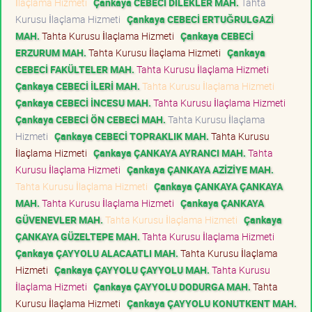
İlaçlama Hizmeti
Çankaya CEBECİ DİLEKLER MAH.
Tahta
Kurusu İlaçlama Hizmeti
Çankaya CEBECİ ERTUĞRULGAZİ
MAH.
Tahta Kurusu İlaçlama Hizmeti
Çankaya CEBECİ
ERZURUM MAH.
Tahta Kurusu İlaçlama Hizmeti
Çankaya
CEBECİ FAKÜLTELER MAH.
Tahta Kurusu İlaçlama Hizmeti
Çankaya CEBECİ İLERİ MAH.
Tahta Kurusu İlaçlama Hizmeti
Çankaya CEBECİ İNCESU MAH.
Tahta Kurusu İlaçlama Hizmeti
Çankaya CEBECİ ÖN CEBECİ MAH.
Tahta Kurusu İlaçlama
Hizmeti
Çankaya CEBECİ TOPRAKLIK MAH.
Tahta Kurusu
İlaçlama Hizmeti
Çankaya ÇANKAYA AYRANCI MAH.
Tahta
Kurusu İlaçlama Hizmeti
Çankaya ÇANKAYA AZİZİYE MAH.
Tahta Kurusu İlaçlama Hizmeti
Çankaya ÇANKAYA ÇANKAYA
MAH.
Tahta Kurusu İlaçlama Hizmeti
Çankaya ÇANKAYA
GÜVENEVLER MAH.
Tahta Kurusu İlaçlama Hizmeti
Çankaya
ÇANKAYA GÜZELTEPE MAH.
Tahta Kurusu İlaçlama Hizmeti
Çankaya ÇAYYOLU ALACAATLI MAH.
Tahta Kurusu İlaçlama
Hizmeti
Çankaya ÇAYYOLU ÇAYYOLU MAH.
Tahta Kurusu
İlaçlama Hizmeti
Çankaya ÇAYYOLU DODURGA MAH.
Tahta
Kurusu İlaçlama Hizmeti
Çankaya ÇAYYOLU KONUTKENT MAH.