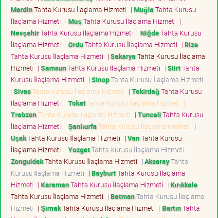
Mardin
Tahta Kurusu İlaçlama Hizmeti
|
Muğla
Tahta Kurusu
İlaçlama Hizmeti
|
Muş
Tahta Kurusu İlaçlama Hizmeti
|
Nevşehir
Tahta Kurusu İlaçlama Hizmeti
|
Niğde
Tahta Kurusu
İlaçlama Hizmeti
|
Ordu
Tahta Kurusu İlaçlama Hizmeti
|
Rize
Tahta Kurusu İlaçlama Hizmeti
|
Sakarya
Tahta Kurusu İlaçlama
Hizmeti
|
Samsun
Tahta Kurusu İlaçlama Hizmeti
|
Siirt
Tahta
Kurusu İlaçlama Hizmeti
|
Sinop
Tahta Kurusu İlaçlama Hizmeti
|
Sivas
Tahta Kurusu İlaçlama Hizmeti
|
Tekirdağ
Tahta Kurusu
İlaçlama Hizmeti
|
Tokat
Tahta Kurusu İlaçlama Hizmeti
|
Trabzon
Tahta Kurusu İlaçlama Hizmeti
|
Tunceli
Tahta Kurusu
İlaçlama Hizmeti
|
Şanlıurfa
Tahta Kurusu İlaçlama Hizmeti
|
Uşak
Tahta Kurusu İlaçlama Hizmeti
|
Van
Tahta Kurusu
İlaçlama Hizmeti
|
Yozgat
Tahta Kurusu İlaçlama Hizmeti
|
Zonguldak
Tahta Kurusu İlaçlama Hizmeti
|
Aksaray
Tahta
Kurusu İlaçlama Hizmeti
|
Bayburt
Tahta Kurusu İlaçlama
Hizmeti
|
Karaman
Tahta Kurusu İlaçlama Hizmeti
|
Kırıkkale
Tahta Kurusu İlaçlama Hizmeti
|
Batman
Tahta Kurusu İlaçlama
Hizmeti
|
Şırnak
Tahta Kurusu İlaçlama Hizmeti
|
Bartın
Tahta