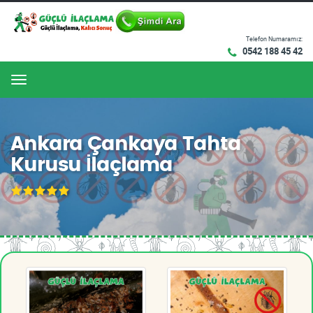
Telefon Numaramız:
0542 188 45 42
Menu
Ankara Çankaya Tahta
Kurusu İlaçlama