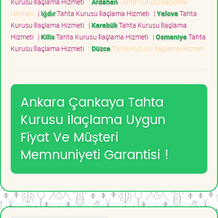
Kurusu İlaçlama Hizmeti
|
Ardahan
Tahta Kurusu İlaçlama
Hizmeti
|
Iğdır
Tahta Kurusu İlaçlama Hizmeti
|
Yalova
Tahta
Kurusu İlaçlama Hizmeti
|
Karabük
Tahta Kurusu İlaçlama
Hizmeti
|
Kilis
Tahta Kurusu İlaçlama Hizmeti
|
Osmaniye
Tahta
Kurusu İlaçlama Hizmeti
|
Düzce
Tahta Kurusu İlaçlama Hizmeti
Ankara Çankaya Tahta
Kurusu İlaçlama Uygun
Fiyat Ve Müşteri
Memnuniyeti Garantisi !