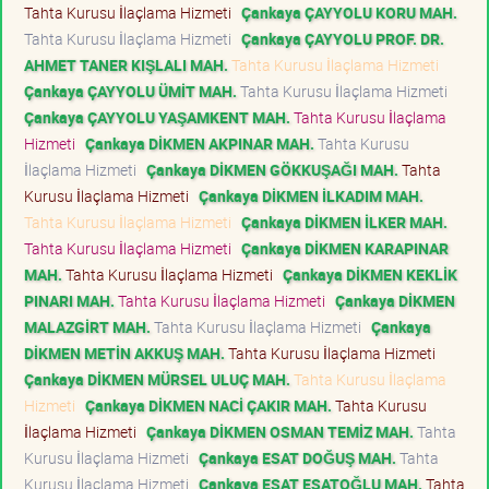
Tahta Kurusu İlaçlama Hizmeti
Çankaya ÇAYYOLU KORU MAH.
Tahta Kurusu İlaçlama Hizmeti
Çankaya ÇAYYOLU PROF. DR.
AHMET TANER KIŞLALI MAH.
Tahta Kurusu İlaçlama Hizmeti
Çankaya ÇAYYOLU ÜMİT MAH.
Tahta Kurusu İlaçlama Hizmeti
Çankaya ÇAYYOLU YAŞAMKENT MAH.
Tahta Kurusu İlaçlama
Hizmeti
Çankaya DİKMEN AKPINAR MAH.
Tahta Kurusu
İlaçlama Hizmeti
Çankaya DİKMEN GÖKKUŞAĞI MAH.
Tahta
Kurusu İlaçlama Hizmeti
Çankaya DİKMEN İLKADIM MAH.
Tahta Kurusu İlaçlama Hizmeti
Çankaya DİKMEN İLKER MAH.
Tahta Kurusu İlaçlama Hizmeti
Çankaya DİKMEN KARAPINAR
MAH.
Tahta Kurusu İlaçlama Hizmeti
Çankaya DİKMEN KEKLİK
PINARI MAH.
Tahta Kurusu İlaçlama Hizmeti
Çankaya DİKMEN
MALAZGİRT MAH.
Tahta Kurusu İlaçlama Hizmeti
Çankaya
DİKMEN METİN AKKUŞ MAH.
Tahta Kurusu İlaçlama Hizmeti
Çankaya DİKMEN MÜRSEL ULUÇ MAH.
Tahta Kurusu İlaçlama
Hizmeti
Çankaya DİKMEN NACİ ÇAKIR MAH.
Tahta Kurusu
İlaçlama Hizmeti
Çankaya DİKMEN OSMAN TEMİZ MAH.
Tahta
Kurusu İlaçlama Hizmeti
Çankaya ESAT DOĞUŞ MAH.
Tahta
Kurusu İlaçlama Hizmeti
Çankaya ESAT ESATOĞLU MAH.
Tahta