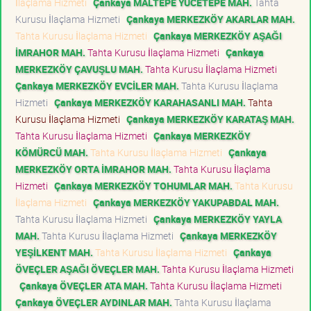
İlaçlama Hizmeti
Çankaya MALTEPE YÜCETEPE MAH.
Tahta
Kurusu İlaçlama Hizmeti
Çankaya MERKEZKÖY AKARLAR MAH.
Tahta Kurusu İlaçlama Hizmeti
Çankaya MERKEZKÖY AŞAĞI
İMRAHOR MAH.
Tahta Kurusu İlaçlama Hizmeti
Çankaya
MERKEZKÖY ÇAVUŞLU MAH.
Tahta Kurusu İlaçlama Hizmeti
Çankaya MERKEZKÖY EVCİLER MAH.
Tahta Kurusu İlaçlama
Hizmeti
Çankaya MERKEZKÖY KARAHASANLI MAH.
Tahta
Kurusu İlaçlama Hizmeti
Çankaya MERKEZKÖY KARATAŞ MAH.
Tahta Kurusu İlaçlama Hizmeti
Çankaya MERKEZKÖY
KÖMÜRCÜ MAH.
Tahta Kurusu İlaçlama Hizmeti
Çankaya
MERKEZKÖY ORTA İMRAHOR MAH.
Tahta Kurusu İlaçlama
Hizmeti
Çankaya MERKEZKÖY TOHUMLAR MAH.
Tahta Kurusu
İlaçlama Hizmeti
Çankaya MERKEZKÖY YAKUPABDAL MAH.
Tahta Kurusu İlaçlama Hizmeti
Çankaya MERKEZKÖY YAYLA
MAH.
Tahta Kurusu İlaçlama Hizmeti
Çankaya MERKEZKÖY
YEŞİLKENT MAH.
Tahta Kurusu İlaçlama Hizmeti
Çankaya
ÖVEÇLER AŞAĞI ÖVEÇLER MAH.
Tahta Kurusu İlaçlama Hizmeti
Çankaya ÖVEÇLER ATA MAH.
Tahta Kurusu İlaçlama Hizmeti
Çankaya ÖVEÇLER AYDINLAR MAH.
Tahta Kurusu İlaçlama