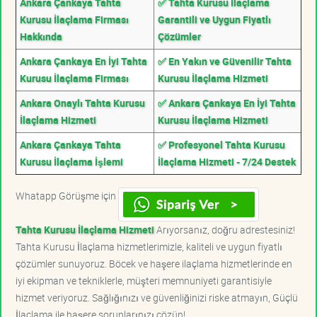
Ankara Çankaya Tahta
✅ Tahta Kurusu İlaçlama
Kurusu İlaçlama Firması
Garantili ve Uygun Fiyatlı
Hakkında
Çözümler
Ankara Çankaya En İyi Tahta
✅ En Yakın ve Güvenilir Tahta
Kurusu İlaçlama Firması
Kurusu İlaçlama Hizmeti
Ankara Onaylı Tahta Kurusu
✅ Ankara Çankaya En İyi Tahta
İlaçlama Hizmeti
Kurusu İlaçlama Hizmeti
Ankara Çankaya Tahta
✅ Profesyonel Tahta Kurusu
Kurusu İlaçlama İşlemi
İlaçlama Hizmeti - 7/24 Destek
Whatapp Görüşme için
Tahta Kurusu İlaçlama Hizmeti
Arıyorsanız, doğru adrestesiniz!
Tahta Kurusu İlaçlama hizmetlerimizle, kaliteli ve uygun fiyatlı
çözümler sunuyoruz. Böcek ve haşere ilaçlama hizmetlerinde en
iyi ekipman ve tekniklerle, müşteri memnuniyeti garantisiyle
hizmet veriyoruz. Sağlığınızı ve güvenliğinizi riske atmayın, Güçlü
İlaçlama ile haşere sorunlarınızı çözün!