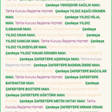
Kurusu İlaçlama Hizmeti
Çankaya YENİŞEHİR SAĞLIK MAH.
Tahta Kurusu İlaçlama Hizmeti
Çankaya YILDIZ AŞAĞI DİKMEN
MAH.
Tahta Kurusu İlaçlama Hizmeti
Çankaya YILDIZ HİLAL
MAH.
Tahta Kurusu İlaçlama Hizmeti
Çankaya YILDIZ
İLKBAHAR MAH.
Tahta Kurusu İlaçlama Hizmeti
Çankaya
YILDIZ ORAN MAH.
Tahta Kurusu İlaçlama Hizmeti
Çankaya
YILDIZ SANCAK MAH.
Tahta Kurusu İlaçlama Hizmeti
Çankaya
YILDIZ YILDIZEVLER MAH.
Tahta Kurusu İlaçlama Hizmeti
Çankaya YILDIZ YUKARI DİKMEN MAH.
Tahta Kurusu İlaçlama
Hizmeti
Çankaya ZAFERTEPE AŞIKPAŞA MAH.
Tahta Kurusu
İlaçlama Hizmeti
Çankaya ZAFERTEPE BADEMLİDERE MAH.
Tahta Kurusu İlaçlama Hizmeti
Çankaya ZAFERTEPE BAĞCILAR
MAH.
Tahta Kurusu İlaçlama Hizmeti
Çankaya ZAFERTEPE
BAYRAKTAR MAH.
Tahta Kurusu İlaçlama Hizmeti
Çankaya
ZAFERTEPE BOZTEPE MAH.
Tahta Kurusu İlaçlama Hizmeti
Çankaya ZAFERTEPE GÖKTÜRK MAH.
Tahta Kurusu İlaçlama
Hizmeti
Çankaya ZAFERTEPE METİN OKTAY MAH.
Tahta
Kurusu İlaçlama Hizmeti
Çankaya ZAFERTEPE MİMAR SİNAN