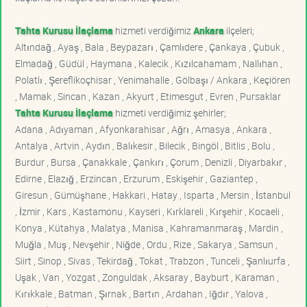
Tahta Kurusu İlaçlama
hizmeti verdiğimiz
Ankara
ilçeleri;
Altındağ , Ayaş , Bala , Beypazarı , Çamlıdere , Çankaya , Çubuk ,
Elmadağ , Güdül , Haymana , Kalecik , Kızılcahamam , Nallıhan ,
Polatlı , Şereflikoçhisar , Yenimahalle , Gölbaşı / Ankara , Keçiören
, Mamak , Sincan , Kazan , Akyurt , Etimesgut , Evren , Pursaklar
Tahta Kurusu İlaçlama
hizmeti verdiğimiz şehirler;
Adana , Adıyaman , Afyonkarahisar , Ağrı , Amasya , Ankara ,
Antalya , Artvin , Aydın , Balıkesir , Bilecik , Bingöl , Bitlis , Bolu ,
Burdur , Bursa , Çanakkale , Çankırı , Çorum , Denizli , Diyarbakır ,
Edirne , Elazığ , Erzincan , Erzurum , Eskişehir , Gaziantep ,
Giresun , Gümüşhane , Hakkari , Hatay , Isparta , Mersin , İstanbul
, İzmir , Kars , Kastamonu , Kayseri , Kırklareli , Kırşehir , Kocaeli ,
Konya , Kütahya , Malatya , Manisa , Kahramanmaraş , Mardin ,
Muğla , Muş , Nevşehir , Niğde , Ordu , Rize , Sakarya , Samsun ,
Siirt , Sinop , Sivas , Tekirdağ , Tokat , Trabzon , Tunceli , Şanlıurfa ,
Uşak , Van , Yozgat , Zonguldak , Aksaray , Bayburt , Karaman ,
Kırıkkale , Batman , Şırnak , Bartın , Ardahan , Iğdır , Yalova ,