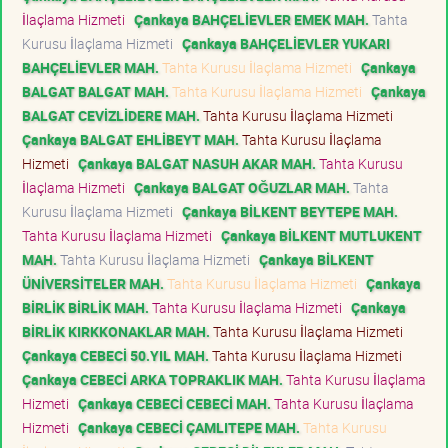
İlaçlama Hizmeti
Çankaya BAHÇELİEVLER EMEK MAH.
Tahta
Kurusu İlaçlama Hizmeti
Çankaya BAHÇELİEVLER YUKARI
BAHÇELİEVLER MAH.
Tahta Kurusu İlaçlama Hizmeti
Çankaya
BALGAT BALGAT MAH.
Tahta Kurusu İlaçlama Hizmeti
Çankaya
BALGAT CEVİZLİDERE MAH.
Tahta Kurusu İlaçlama Hizmeti
Çankaya BALGAT EHLİBEYT MAH.
Tahta Kurusu İlaçlama
Hizmeti
Çankaya BALGAT NASUH AKAR MAH.
Tahta Kurusu
İlaçlama Hizmeti
Çankaya BALGAT OĞUZLAR MAH.
Tahta
Kurusu İlaçlama Hizmeti
Çankaya BİLKENT BEYTEPE MAH.
Tahta Kurusu İlaçlama Hizmeti
Çankaya BİLKENT MUTLUKENT
MAH.
Tahta Kurusu İlaçlama Hizmeti
Çankaya BİLKENT
ÜNİVERSİTELER MAH.
Tahta Kurusu İlaçlama Hizmeti
Çankaya
BİRLİK BİRLİK MAH.
Tahta Kurusu İlaçlama Hizmeti
Çankaya
BİRLİK KIRKKONAKLAR MAH.
Tahta Kurusu İlaçlama Hizmeti
Çankaya CEBECİ 50.YIL MAH.
Tahta Kurusu İlaçlama Hizmeti
Çankaya CEBECİ ARKA TOPRAKLIK MAH.
Tahta Kurusu İlaçlama
Hizmeti
Çankaya CEBECİ CEBECİ MAH.
Tahta Kurusu İlaçlama
Hizmeti
Çankaya CEBECİ ÇAMLITEPE MAH.
Tahta Kurusu