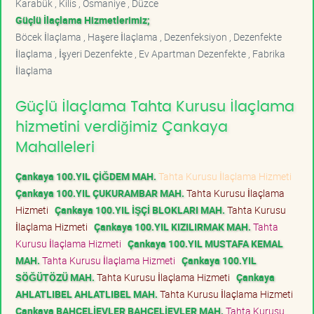
Karabük , Kilis , Osmaniye , Düzce
Güçlü İlaçlama Hizmetlerimiz;
Böcek İlaçlama , Haşere İlaçlama , Dezenfeksiyon , Dezenfekte
İlaçlama , İşyeri Dezenfekte , Ev Apartman Dezenfekte , Fabrika
İlaçlama
Güçlü İlaçlama Tahta Kurusu İlaçlama
hizmetini verdiğimiz Çankaya
Mahalleleri
Çankaya 100.YIL ÇİĞDEM MAH.
Tahta Kurusu İlaçlama Hizmeti
Çankaya 100.YIL ÇUKURAMBAR MAH.
Tahta Kurusu İlaçlama
Hizmeti
Çankaya 100.YIL İŞÇİ BLOKLARI MAH.
Tahta Kurusu
İlaçlama Hizmeti
Çankaya 100.YIL KIZILIRMAK MAH.
Tahta
Kurusu İlaçlama Hizmeti
Çankaya 100.YIL MUSTAFA KEMAL
MAH.
Tahta Kurusu İlaçlama Hizmeti
Çankaya 100.YIL
SÖĞÜTÖZÜ MAH.
Tahta Kurusu İlaçlama Hizmeti
Çankaya
AHLATLIBEL AHLATLIBEL MAH.
Tahta Kurusu İlaçlama Hizmeti
Çankaya BAHÇELİEVLER BAHÇELİEVLER MAH.
Tahta Kurusu