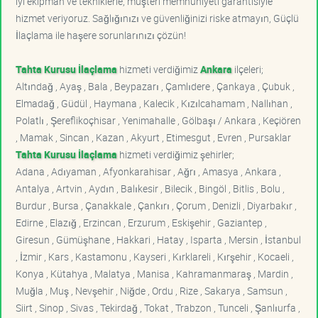
iyi ekipman ve tekniklerle, müşteri memnuniyeti garantisiyle
hizmet veriyoruz. Sağlığınızı ve güvenliğinizi riske atmayın, Güçlü
İlaçlama ile haşere sorunlarınızı çözün!
Tahta Kurusu İlaçlama
hizmeti verdiğimiz
Ankara
ilçeleri;
Altındağ , Ayaş , Bala , Beypazarı , Çamlıdere , Çankaya , Çubuk ,
Elmadağ , Güdül , Haymana , Kalecik , Kızılcahamam , Nallıhan ,
Polatlı , Şereflikoçhisar , Yenimahalle , Gölbaşı / Ankara , Keçiören
, Mamak , Sincan , Kazan , Akyurt , Etimesgut , Evren , Pursaklar
Tahta Kurusu İlaçlama
hizmeti verdiğimiz şehirler;
Adana , Adıyaman , Afyonkarahisar , Ağrı , Amasya , Ankara ,
Antalya , Artvin , Aydın , Balıkesir , Bilecik , Bingöl , Bitlis , Bolu ,
Burdur , Bursa , Çanakkale , Çankırı , Çorum , Denizli , Diyarbakır ,
Edirne , Elazığ , Erzincan , Erzurum , Eskişehir , Gaziantep ,
Giresun , Gümüşhane , Hakkari , Hatay , Isparta , Mersin , İstanbul
, İzmir , Kars , Kastamonu , Kayseri , Kırklareli , Kırşehir , Kocaeli ,
Konya , Kütahya , Malatya , Manisa , Kahramanmaraş , Mardin ,
Muğla , Muş , Nevşehir , Niğde , Ordu , Rize , Sakarya , Samsun ,
Siirt , Sinop , Sivas , Tekirdağ , Tokat , Trabzon , Tunceli , Şanlıurfa ,