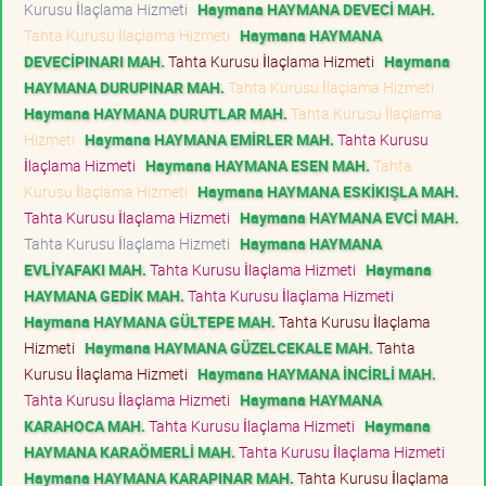
Kurusu İlaçlama Hizmeti
Haymana HAYMANA DEVECİ MAH.
Tahta Kurusu İlaçlama Hizmeti
Haymana HAYMANA
DEVECİPINARI MAH.
Tahta Kurusu İlaçlama Hizmeti
Haymana
HAYMANA DURUPINAR MAH.
Tahta Kurusu İlaçlama Hizmeti
Haymana HAYMANA DURUTLAR MAH.
Tahta Kurusu İlaçlama
Hizmeti
Haymana HAYMANA EMİRLER MAH.
Tahta Kurusu
İlaçlama Hizmeti
Haymana HAYMANA ESEN MAH.
Tahta
Kurusu İlaçlama Hizmeti
Haymana HAYMANA ESKİKIŞLA MAH.
Tahta Kurusu İlaçlama Hizmeti
Haymana HAYMANA EVCİ MAH.
Tahta Kurusu İlaçlama Hizmeti
Haymana HAYMANA
EVLİYAFAKI MAH.
Tahta Kurusu İlaçlama Hizmeti
Haymana
HAYMANA GEDİK MAH.
Tahta Kurusu İlaçlama Hizmeti
Haymana HAYMANA GÜLTEPE MAH.
Tahta Kurusu İlaçlama
Hizmeti
Haymana HAYMANA GÜZELCEKALE MAH.
Tahta
Kurusu İlaçlama Hizmeti
Haymana HAYMANA İNCİRLİ MAH.
Tahta Kurusu İlaçlama Hizmeti
Haymana HAYMANA
KARAHOCA MAH.
Tahta Kurusu İlaçlama Hizmeti
Haymana
HAYMANA KARAÖMERLİ MAH.
Tahta Kurusu İlaçlama Hizmeti
Haymana HAYMANA KARAPINAR MAH.
Tahta Kurusu İlaçlama