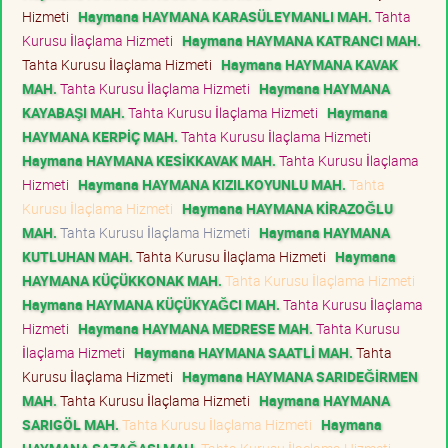
Hizmeti
Haymana HAYMANA KARASÜLEYMANLI MAH.
Tahta
Kurusu İlaçlama Hizmeti
Haymana HAYMANA KATRANCI MAH.
Tahta Kurusu İlaçlama Hizmeti
Haymana HAYMANA KAVAK
MAH.
Tahta Kurusu İlaçlama Hizmeti
Haymana HAYMANA
KAYABAŞI MAH.
Tahta Kurusu İlaçlama Hizmeti
Haymana
HAYMANA KERPİÇ MAH.
Tahta Kurusu İlaçlama Hizmeti
Haymana HAYMANA KESİKKAVAK MAH.
Tahta Kurusu İlaçlama
Hizmeti
Haymana HAYMANA KIZILKOYUNLU MAH.
Tahta
Kurusu İlaçlama Hizmeti
Haymana HAYMANA KİRAZOĞLU
MAH.
Tahta Kurusu İlaçlama Hizmeti
Haymana HAYMANA
KUTLUHAN MAH.
Tahta Kurusu İlaçlama Hizmeti
Haymana
HAYMANA KÜÇÜKKONAK MAH.
Tahta Kurusu İlaçlama Hizmeti
Haymana HAYMANA KÜÇÜKYAĞCI MAH.
Tahta Kurusu İlaçlama
Hizmeti
Haymana HAYMANA MEDRESE MAH.
Tahta Kurusu
İlaçlama Hizmeti
Haymana HAYMANA SAATLİ MAH.
Tahta
Kurusu İlaçlama Hizmeti
Haymana HAYMANA SARIDEĞİRMEN
MAH.
Tahta Kurusu İlaçlama Hizmeti
Haymana HAYMANA
SARIGÖL MAH.
Tahta Kurusu İlaçlama Hizmeti
Haymana