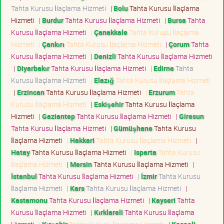
Tahta Kurusu İlaçlama Hizmeti
|
Bolu
Tahta Kurusu İlaçlama
Hizmeti
|
Burdur
Tahta Kurusu İlaçlama Hizmeti
|
Bursa
Tahta
Kurusu İlaçlama Hizmeti
|
Çanakkale
Tahta Kurusu İlaçlama
Hizmeti
|
Çankırı
Tahta Kurusu İlaçlama Hizmeti
|
Çorum
Tahta
Kurusu İlaçlama Hizmeti
|
Denizli
Tahta Kurusu İlaçlama Hizmeti
|
Diyarbakır
Tahta Kurusu İlaçlama Hizmeti
|
Edirne
Tahta
Kurusu İlaçlama Hizmeti
|
Elazığ
Tahta Kurusu İlaçlama Hizmeti
|
Erzincan
Tahta Kurusu İlaçlama Hizmeti
|
Erzurum
Tahta
Kurusu İlaçlama Hizmeti
|
Eskişehir
Tahta Kurusu İlaçlama
Hizmeti
|
Gaziantep
Tahta Kurusu İlaçlama Hizmeti
|
Giresun
Tahta Kurusu İlaçlama Hizmeti
|
Gümüşhane
Tahta Kurusu
İlaçlama Hizmeti
|
Hakkari
Tahta Kurusu İlaçlama Hizmeti
|
Hatay
Tahta Kurusu İlaçlama Hizmeti
|
Isparta
Tahta Kurusu
İlaçlama Hizmeti
|
Mersin
Tahta Kurusu İlaçlama Hizmeti
|
İstanbul
Tahta Kurusu İlaçlama Hizmeti
|
İzmir
Tahta Kurusu
İlaçlama Hizmeti
|
Kars
Tahta Kurusu İlaçlama Hizmeti
|
Kastamonu
Tahta Kurusu İlaçlama Hizmeti
|
Kayseri
Tahta
Kurusu İlaçlama Hizmeti
|
Kırklareli
Tahta Kurusu İlaçlama