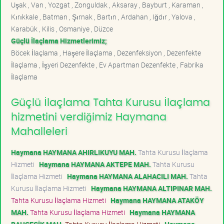
Uşak , Van , Yozgat , Zonguldak , Aksaray , Bayburt , Karaman ,
Kırıkkale , Batman , Şırnak , Bartın , Ardahan , Iğdır , Yalova ,
Karabük , Kilis , Osmaniye , Düzce
Güçlü İlaçlama Hizmetlerimiz;
Böcek İlaçlama , Haşere İlaçlama , Dezenfeksiyon , Dezenfekte
İlaçlama , İşyeri Dezenfekte , Ev Apartman Dezenfekte , Fabrika
İlaçlama
Güçlü İlaçlama Tahta Kurusu İlaçlama
hizmetini verdiğimiz Haymana
Mahalleleri
Haymana HAYMANA AHIRLIKUYU MAH.
Tahta Kurusu İlaçlama
Hizmeti
Haymana HAYMANA AKTEPE MAH.
Tahta Kurusu
İlaçlama Hizmeti
Haymana HAYMANA ALAHACILI MAH.
Tahta
Kurusu İlaçlama Hizmeti
Haymana HAYMANA ALTIPINAR MAH.
Tahta Kurusu İlaçlama Hizmeti
Haymana HAYMANA ATAKÖY
MAH.
Tahta Kurusu İlaçlama Hizmeti
Haymana HAYMANA