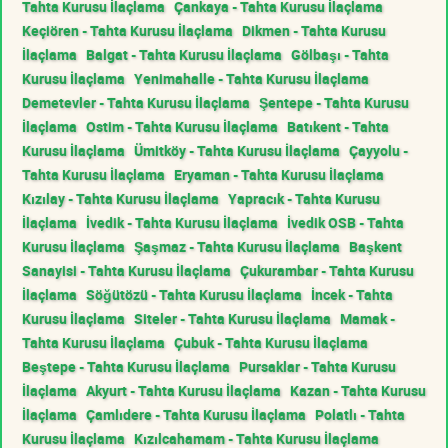
Tahta Kurusu İlaçlama
Çankaya - Tahta Kurusu İlaçlama
Keçiören - Tahta Kurusu İlaçlama
Dikmen - Tahta Kurusu
İlaçlama
Balgat - Tahta Kurusu İlaçlama
Gölbaşı - Tahta
Kurusu İlaçlama
Yenimahalle - Tahta Kurusu İlaçlama
Demetevler - Tahta Kurusu İlaçlama
Şentepe - Tahta Kurusu
İlaçlama
Ostim - Tahta Kurusu İlaçlama
Batıkent - Tahta
Kurusu İlaçlama
Ümitköy - Tahta Kurusu İlaçlama
Çayyolu -
Tahta Kurusu İlaçlama
Eryaman - Tahta Kurusu İlaçlama
Kızılay - Tahta Kurusu İlaçlama
Yapracık - Tahta Kurusu
İlaçlama
İvedik - Tahta Kurusu İlaçlama
İvedik OSB - Tahta
Kurusu İlaçlama
Şaşmaz - Tahta Kurusu İlaçlama
Başkent
Sanayisi - Tahta Kurusu İlaçlama
Çukurambar - Tahta Kurusu
İlaçlama
Söğütözü - Tahta Kurusu İlaçlama
İncek - Tahta
Kurusu İlaçlama
Siteler - Tahta Kurusu İlaçlama
Mamak -
Tahta Kurusu İlaçlama
Çubuk - Tahta Kurusu İlaçlama
Beştepe - Tahta Kurusu İlaçlama
Pursaklar - Tahta Kurusu
İlaçlama
Akyurt - Tahta Kurusu İlaçlama
Kazan - Tahta Kurusu
İlaçlama
Çamlıdere - Tahta Kurusu İlaçlama
Polatlı - Tahta
Kurusu İlaçlama
Kızılcahamam - Tahta Kurusu İlaçlama