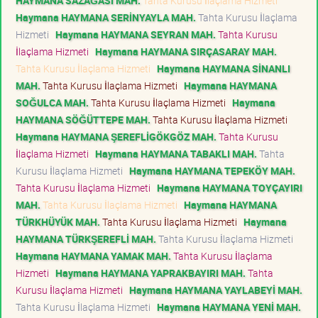
HAYMANA SAZAĞASI MAH.
Tahta Kurusu İlaçlama Hizmeti
Haymana HAYMANA SERİNYAYLA MAH.
Tahta Kurusu İlaçlama
Hizmeti
Haymana HAYMANA SEYRAN MAH.
Tahta Kurusu
İlaçlama Hizmeti
Haymana HAYMANA SIRÇASARAY MAH.
Tahta Kurusu İlaçlama Hizmeti
Haymana HAYMANA SİNANLI
MAH.
Tahta Kurusu İlaçlama Hizmeti
Haymana HAYMANA
SOĞULCA MAH.
Tahta Kurusu İlaçlama Hizmeti
Haymana
HAYMANA SÖĞÜTTEPE MAH.
Tahta Kurusu İlaçlama Hizmeti
Haymana HAYMANA ŞEREFLİGÖKGÖZ MAH.
Tahta Kurusu
İlaçlama Hizmeti
Haymana HAYMANA TABAKLI MAH.
Tahta
Kurusu İlaçlama Hizmeti
Haymana HAYMANA TEPEKÖY MAH.
Tahta Kurusu İlaçlama Hizmeti
Haymana HAYMANA TOYÇAYIRI
MAH.
Tahta Kurusu İlaçlama Hizmeti
Haymana HAYMANA
TÜRKHÜYÜK MAH.
Tahta Kurusu İlaçlama Hizmeti
Haymana
HAYMANA TÜRKŞEREFLİ MAH.
Tahta Kurusu İlaçlama Hizmeti
Haymana HAYMANA YAMAK MAH.
Tahta Kurusu İlaçlama
Hizmeti
Haymana HAYMANA YAPRAKBAYIRI MAH.
Tahta
Kurusu İlaçlama Hizmeti
Haymana HAYMANA YAYLABEYİ MAH.
Tahta Kurusu İlaçlama Hizmeti
Haymana HAYMANA YENİ MAH.