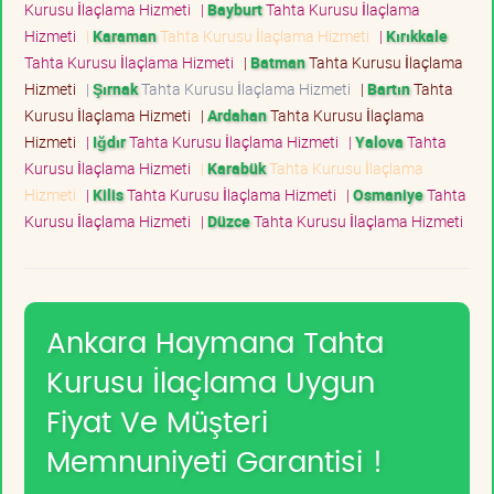
Kurusu İlaçlama Hizmeti
|
Bayburt
Tahta Kurusu İlaçlama
Hizmeti
|
Karaman
Tahta Kurusu İlaçlama Hizmeti
|
Kırıkkale
Tahta Kurusu İlaçlama Hizmeti
|
Batman
Tahta Kurusu İlaçlama
Hizmeti
|
Şırnak
Tahta Kurusu İlaçlama Hizmeti
|
Bartın
Tahta
Kurusu İlaçlama Hizmeti
|
Ardahan
Tahta Kurusu İlaçlama
Hizmeti
|
Iğdır
Tahta Kurusu İlaçlama Hizmeti
|
Yalova
Tahta
Kurusu İlaçlama Hizmeti
|
Karabük
Tahta Kurusu İlaçlama
Hizmeti
|
Kilis
Tahta Kurusu İlaçlama Hizmeti
|
Osmaniye
Tahta
Kurusu İlaçlama Hizmeti
|
Düzce
Tahta Kurusu İlaçlama Hizmeti
Ankara Haymana Tahta
Kurusu İlaçlama Uygun
Fiyat Ve Müşteri
Memnuniyeti Garantisi !