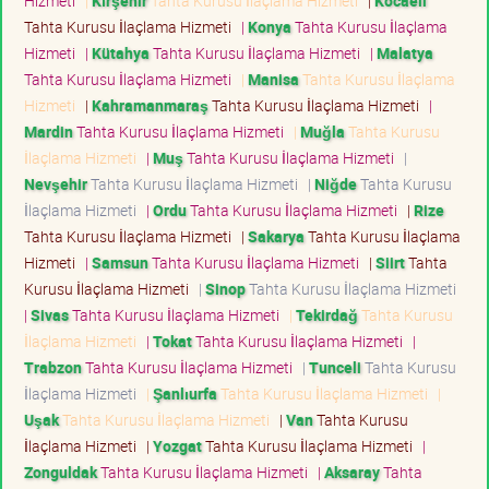
Hizmeti
|
Kırşehir
Tahta Kurusu İlaçlama Hizmeti
|
Kocaeli
Tahta Kurusu İlaçlama Hizmeti
|
Konya
Tahta Kurusu İlaçlama
Hizmeti
|
Kütahya
Tahta Kurusu İlaçlama Hizmeti
|
Malatya
Tahta Kurusu İlaçlama Hizmeti
|
Manisa
Tahta Kurusu İlaçlama
Hizmeti
|
Kahramanmaraş
Tahta Kurusu İlaçlama Hizmeti
|
Mardin
Tahta Kurusu İlaçlama Hizmeti
|
Muğla
Tahta Kurusu
İlaçlama Hizmeti
|
Muş
Tahta Kurusu İlaçlama Hizmeti
|
Nevşehir
Tahta Kurusu İlaçlama Hizmeti
|
Niğde
Tahta Kurusu
İlaçlama Hizmeti
|
Ordu
Tahta Kurusu İlaçlama Hizmeti
|
Rize
Tahta Kurusu İlaçlama Hizmeti
|
Sakarya
Tahta Kurusu İlaçlama
Hizmeti
|
Samsun
Tahta Kurusu İlaçlama Hizmeti
|
Siirt
Tahta
Kurusu İlaçlama Hizmeti
|
Sinop
Tahta Kurusu İlaçlama Hizmeti
|
Sivas
Tahta Kurusu İlaçlama Hizmeti
|
Tekirdağ
Tahta Kurusu
İlaçlama Hizmeti
|
Tokat
Tahta Kurusu İlaçlama Hizmeti
|
Trabzon
Tahta Kurusu İlaçlama Hizmeti
|
Tunceli
Tahta Kurusu
İlaçlama Hizmeti
|
Şanlıurfa
Tahta Kurusu İlaçlama Hizmeti
|
Uşak
Tahta Kurusu İlaçlama Hizmeti
|
Van
Tahta Kurusu
İlaçlama Hizmeti
|
Yozgat
Tahta Kurusu İlaçlama Hizmeti
|
Zonguldak
Tahta Kurusu İlaçlama Hizmeti
|
Aksaray
Tahta