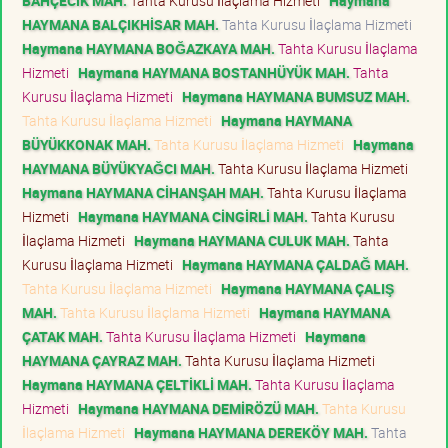
BAHÇECİK MAH.
Tahta Kurusu İlaçlama Hizmeti
Haymana
HAYMANA BALÇIKHİSAR MAH.
Tahta Kurusu İlaçlama Hizmeti
Haymana HAYMANA BOĞAZKAYA MAH.
Tahta Kurusu İlaçlama
Hizmeti
Haymana HAYMANA BOSTANHÜYÜK MAH.
Tahta
Kurusu İlaçlama Hizmeti
Haymana HAYMANA BUMSUZ MAH.
Tahta Kurusu İlaçlama Hizmeti
Haymana HAYMANA
BÜYÜKKONAK MAH.
Tahta Kurusu İlaçlama Hizmeti
Haymana
HAYMANA BÜYÜKYAĞCI MAH.
Tahta Kurusu İlaçlama Hizmeti
Haymana HAYMANA CİHANŞAH MAH.
Tahta Kurusu İlaçlama
Hizmeti
Haymana HAYMANA CİNGİRLİ MAH.
Tahta Kurusu
İlaçlama Hizmeti
Haymana HAYMANA CULUK MAH.
Tahta
Kurusu İlaçlama Hizmeti
Haymana HAYMANA ÇALDAĞ MAH.
Tahta Kurusu İlaçlama Hizmeti
Haymana HAYMANA ÇALIŞ
MAH.
Tahta Kurusu İlaçlama Hizmeti
Haymana HAYMANA
ÇATAK MAH.
Tahta Kurusu İlaçlama Hizmeti
Haymana
HAYMANA ÇAYRAZ MAH.
Tahta Kurusu İlaçlama Hizmeti
Haymana HAYMANA ÇELTİKLİ MAH.
Tahta Kurusu İlaçlama
Hizmeti
Haymana HAYMANA DEMİRÖZÜ MAH.
Tahta Kurusu
İlaçlama Hizmeti
Haymana HAYMANA DEREKÖY MAH.
Tahta