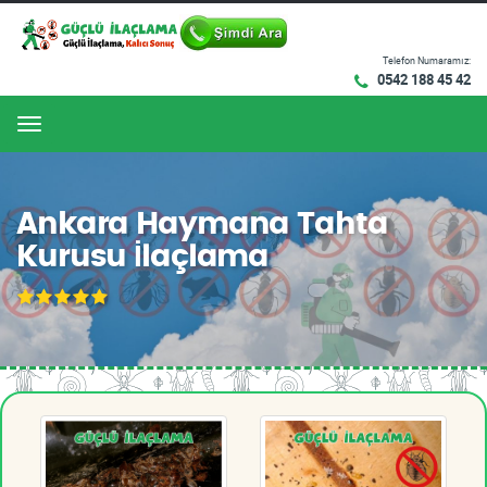
Telefon Numaramız:
0542 188 45 42
Menu
Ankara Haymana Tahta
Kurusu İlaçlama