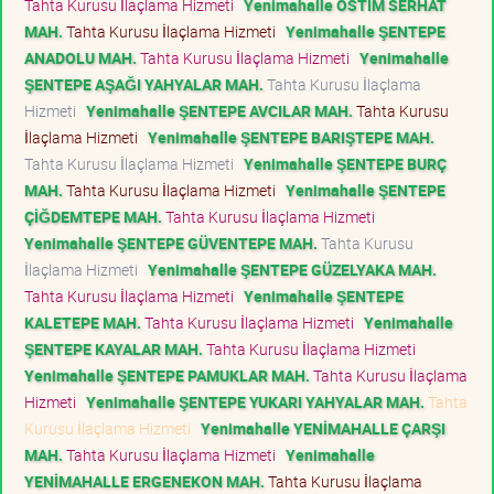
Tahta Kurusu İlaçlama Hizmeti
Yenimahalle OSTİM SERHAT
MAH.
Tahta Kurusu İlaçlama Hizmeti
Yenimahalle ŞENTEPE
ANADOLU MAH.
Tahta Kurusu İlaçlama Hizmeti
Yenimahalle
ŞENTEPE AŞAĞI YAHYALAR MAH.
Tahta Kurusu İlaçlama
Hizmeti
Yenimahalle ŞENTEPE AVCILAR MAH.
Tahta Kurusu
İlaçlama Hizmeti
Yenimahalle ŞENTEPE BARIŞTEPE MAH.
Tahta Kurusu İlaçlama Hizmeti
Yenimahalle ŞENTEPE BURÇ
MAH.
Tahta Kurusu İlaçlama Hizmeti
Yenimahalle ŞENTEPE
ÇİĞDEMTEPE MAH.
Tahta Kurusu İlaçlama Hizmeti
Yenimahalle ŞENTEPE GÜVENTEPE MAH.
Tahta Kurusu
İlaçlama Hizmeti
Yenimahalle ŞENTEPE GÜZELYAKA MAH.
Tahta Kurusu İlaçlama Hizmeti
Yenimahalle ŞENTEPE
KALETEPE MAH.
Tahta Kurusu İlaçlama Hizmeti
Yenimahalle
ŞENTEPE KAYALAR MAH.
Tahta Kurusu İlaçlama Hizmeti
Yenimahalle ŞENTEPE PAMUKLAR MAH.
Tahta Kurusu İlaçlama
Hizmeti
Yenimahalle ŞENTEPE YUKARI YAHYALAR MAH.
Tahta
Kurusu İlaçlama Hizmeti
Yenimahalle YENİMAHALLE ÇARŞI
MAH.
Tahta Kurusu İlaçlama Hizmeti
Yenimahalle
YENİMAHALLE ERGENEKON MAH.
Tahta Kurusu İlaçlama