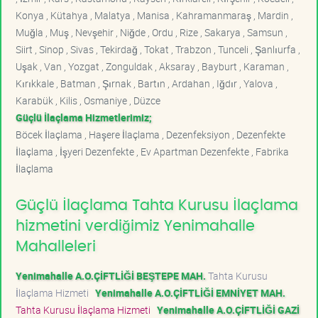
Konya , Kütahya , Malatya , Manisa , Kahramanmaraş , Mardin ,
Muğla , Muş , Nevşehir , Niğde , Ordu , Rize , Sakarya , Samsun ,
Siirt , Sinop , Sivas , Tekirdağ , Tokat , Trabzon , Tunceli , Şanlıurfa ,
Uşak , Van , Yozgat , Zonguldak , Aksaray , Bayburt , Karaman ,
Kırıkkale , Batman , Şırnak , Bartın , Ardahan , Iğdır , Yalova ,
Karabük , Kilis , Osmaniye , Düzce
Güçlü İlaçlama Hizmetlerimiz;
Böcek İlaçlama , Haşere İlaçlama , Dezenfeksiyon , Dezenfekte
İlaçlama , İşyeri Dezenfekte , Ev Apartman Dezenfekte , Fabrika
İlaçlama
Güçlü İlaçlama Tahta Kurusu İlaçlama
hizmetini verdiğimiz Yenimahalle
Mahalleleri
Yenimahalle A.O.ÇİFTLİĞİ BEŞTEPE MAH.
Tahta Kurusu
İlaçlama Hizmeti
Yenimahalle A.O.ÇİFTLİĞİ EMNİYET MAH.
Tahta Kurusu İlaçlama Hizmeti
Yenimahalle A.O.ÇİFTLİĞİ GAZİ