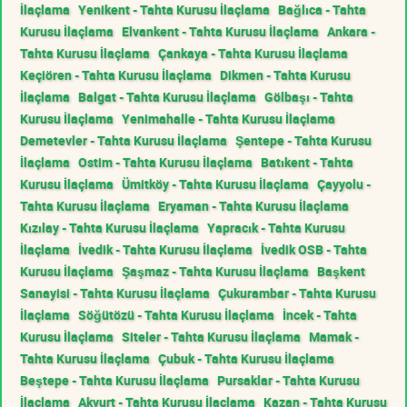
İlaçlama
Yenikent - Tahta Kurusu İlaçlama
Bağlıca - Tahta
Kurusu İlaçlama
Elvankent - Tahta Kurusu İlaçlama
Ankara -
Tahta Kurusu İlaçlama
Çankaya - Tahta Kurusu İlaçlama
Keçiören - Tahta Kurusu İlaçlama
Dikmen - Tahta Kurusu
İlaçlama
Balgat - Tahta Kurusu İlaçlama
Gölbaşı - Tahta
Kurusu İlaçlama
Yenimahalle - Tahta Kurusu İlaçlama
Demetevler - Tahta Kurusu İlaçlama
Şentepe - Tahta Kurusu
İlaçlama
Ostim - Tahta Kurusu İlaçlama
Batıkent - Tahta
Kurusu İlaçlama
Ümitköy - Tahta Kurusu İlaçlama
Çayyolu -
Tahta Kurusu İlaçlama
Eryaman - Tahta Kurusu İlaçlama
Kızılay - Tahta Kurusu İlaçlama
Yapracık - Tahta Kurusu
İlaçlama
İvedik - Tahta Kurusu İlaçlama
İvedik OSB - Tahta
Kurusu İlaçlama
Şaşmaz - Tahta Kurusu İlaçlama
Başkent
Sanayisi - Tahta Kurusu İlaçlama
Çukurambar - Tahta Kurusu
İlaçlama
Söğütözü - Tahta Kurusu İlaçlama
İncek - Tahta
Kurusu İlaçlama
Siteler - Tahta Kurusu İlaçlama
Mamak -
Tahta Kurusu İlaçlama
Çubuk - Tahta Kurusu İlaçlama
Beştepe - Tahta Kurusu İlaçlama
Pursaklar - Tahta Kurusu
İlaçlama
Akyurt - Tahta Kurusu İlaçlama
Kazan - Tahta Kurusu