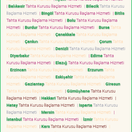
|
Balıkesir
Tahta Kurusu İlaçlama Hizmeti
|
Bilecik
Tahta Kurusu
İlaçlama Hizmeti
|
Bingöl
Tahta Kurusu İlaçlama Hizmeti
|
Bitlis
Tahta Kurusu İlaçlama Hizmeti
|
Bolu
Tahta Kurusu İlaçlama
Hizmeti
|
Burdur
Tahta Kurusu İlaçlama Hizmeti
|
Bursa
Tahta
Kurusu İlaçlama Hizmeti
|
Çanakkale
Tahta Kurusu İlaçlama
Hizmeti
|
Çankırı
Tahta Kurusu İlaçlama Hizmeti
|
Çorum
Tahta
Kurusu İlaçlama Hizmeti
|
Denizli
Tahta Kurusu İlaçlama Hizmeti
|
Diyarbakır
Tahta Kurusu İlaçlama Hizmeti
|
Edirne
Tahta
Kurusu İlaçlama Hizmeti
|
Elazığ
Tahta Kurusu İlaçlama Hizmeti
|
Erzincan
Tahta Kurusu İlaçlama Hizmeti
|
Erzurum
Tahta
Kurusu İlaçlama Hizmeti
|
Eskişehir
Tahta Kurusu İlaçlama
Hizmeti
|
Gaziantep
Tahta Kurusu İlaçlama Hizmeti
|
Giresun
Tahta Kurusu İlaçlama Hizmeti
|
Gümüşhane
Tahta Kurusu
İlaçlama Hizmeti
|
Hakkari
Tahta Kurusu İlaçlama Hizmeti
|
Hatay
Tahta Kurusu İlaçlama Hizmeti
|
Isparta
Tahta Kurusu
İlaçlama Hizmeti
|
Mersin
Tahta Kurusu İlaçlama Hizmeti
|
İstanbul
Tahta Kurusu İlaçlama Hizmeti
|
İzmir
Tahta Kurusu
İlaçlama Hizmeti
|
Kars
Tahta Kurusu İlaçlama Hizmeti
|