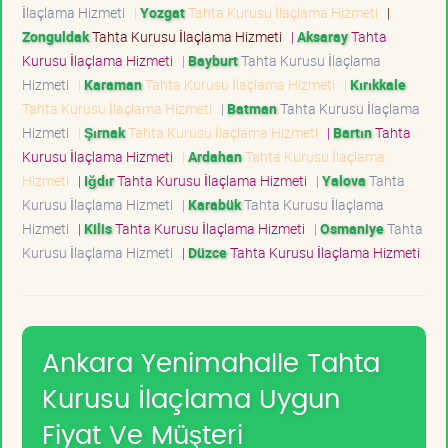
İlaçlama Hizmeti
|
Yozgat
Tahta Kurusu İlaçlama Hizmeti
|
Zonguldak
Tahta Kurusu İlaçlama Hizmeti
|
Aksaray
Tahta
Kurusu İlaçlama Hizmeti
|
Bayburt
Tahta Kurusu İlaçlama
Hizmeti
|
Karaman
Tahta Kurusu İlaçlama Hizmeti
|
Kırıkkale
Tahta Kurusu İlaçlama Hizmeti
|
Batman
Tahta Kurusu İlaçlama
Hizmeti
|
Şırnak
Tahta Kurusu İlaçlama Hizmeti
|
Bartın
Tahta
Kurusu İlaçlama Hizmeti
|
Ardahan
Tahta Kurusu İlaçlama
Hizmeti
|
Iğdır
Tahta Kurusu İlaçlama Hizmeti
|
Yalova
Tahta
Kurusu İlaçlama Hizmeti
|
Karabük
Tahta Kurusu İlaçlama
Hizmeti
|
Kilis
Tahta Kurusu İlaçlama Hizmeti
|
Osmaniye
Tahta
Kurusu İlaçlama Hizmeti
|
Düzce
Tahta Kurusu İlaçlama Hizmeti
Ankara Yenimahalle Tahta
Kurusu İlaçlama Uygun
Fiyat Ve Müşteri