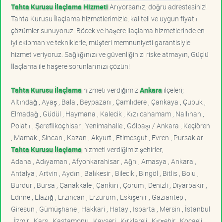
Tahta Kurusu İlaçlama Hizmeti
Arıyorsanız, doğru adrestesiniz!
Tahta Kurusu İlaçlama hizmetlerimizle, kaliteli ve uygun fiyatlı
çözümler sunuyoruz. Böcek ve haşere ilaçlama hizmetlerinde en
iyi ekipman ve tekniklerle, müşteri memnuniyeti garantisiyle
hizmet veriyoruz. Sağlığınızı ve güvenliğinizi riske atmayın, Güçlü
İlaçlama ile haşere sorunlarınızı çözün!
Tahta Kurusu İlaçlama
hizmeti verdiğimiz
Ankara
ilçeleri;
Altındağ , Ayaş , Bala , Beypazarı , Çamlıdere , Çankaya , Çubuk ,
Elmadağ , Güdül , Haymana , Kalecik , Kızılcahamam , Nallıhan ,
Polatlı , Şereflikoçhisar , Yenimahalle , Gölbaşı / Ankara , Keçiören
, Mamak , Sincan , Kazan , Akyurt , Etimesgut , Evren , Pursaklar
Tahta Kurusu İlaçlama
hizmeti verdiğimiz şehirler;
Adana , Adıyaman , Afyonkarahisar , Ağrı , Amasya , Ankara ,
Antalya , Artvin , Aydın , Balıkesir , Bilecik , Bingöl , Bitlis , Bolu ,
Burdur , Bursa , Çanakkale , Çankırı , Çorum , Denizli , Diyarbakır ,
Edirne , Elazığ , Erzincan , Erzurum , Eskişehir , Gaziantep ,
Giresun , Gümüşhane , Hakkari , Hatay , Isparta , Mersin , İstanbul
, İzmir , Kars , Kastamonu , Kayseri , Kırklareli , Kırşehir , Kocaeli ,