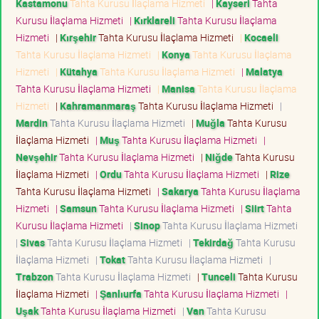
Kastamonu
Tahta Kurusu İlaçlama Hizmeti
|
Kayseri
Tahta
Kurusu İlaçlama Hizmeti
|
Kırklareli
Tahta Kurusu İlaçlama
Hizmeti
|
Kırşehir
Tahta Kurusu İlaçlama Hizmeti
|
Kocaeli
Tahta Kurusu İlaçlama Hizmeti
|
Konya
Tahta Kurusu İlaçlama
Hizmeti
|
Kütahya
Tahta Kurusu İlaçlama Hizmeti
|
Malatya
Tahta Kurusu İlaçlama Hizmeti
|
Manisa
Tahta Kurusu İlaçlama
Hizmeti
|
Kahramanmaraş
Tahta Kurusu İlaçlama Hizmeti
|
Mardin
Tahta Kurusu İlaçlama Hizmeti
|
Muğla
Tahta Kurusu
İlaçlama Hizmeti
|
Muş
Tahta Kurusu İlaçlama Hizmeti
|
Nevşehir
Tahta Kurusu İlaçlama Hizmeti
|
Niğde
Tahta Kurusu
İlaçlama Hizmeti
|
Ordu
Tahta Kurusu İlaçlama Hizmeti
|
Rize
Tahta Kurusu İlaçlama Hizmeti
|
Sakarya
Tahta Kurusu İlaçlama
Hizmeti
|
Samsun
Tahta Kurusu İlaçlama Hizmeti
|
Siirt
Tahta
Kurusu İlaçlama Hizmeti
|
Sinop
Tahta Kurusu İlaçlama Hizmeti
|
Sivas
Tahta Kurusu İlaçlama Hizmeti
|
Tekirdağ
Tahta Kurusu
İlaçlama Hizmeti
|
Tokat
Tahta Kurusu İlaçlama Hizmeti
|
Trabzon
Tahta Kurusu İlaçlama Hizmeti
|
Tunceli
Tahta Kurusu
İlaçlama Hizmeti
|
Şanlıurfa
Tahta Kurusu İlaçlama Hizmeti
|
Uşak
Tahta Kurusu İlaçlama Hizmeti
|
Van
Tahta Kurusu