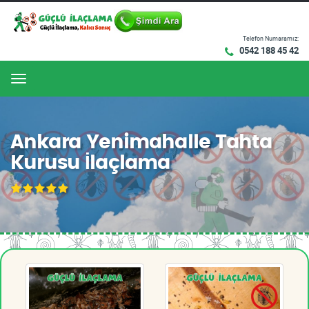
Telefon Numaramız:
0542 188 45 42
Menu
Ankara Yenimahalle Tahta
Kurusu İlaçlama