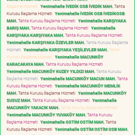
İlaçlama Hizmeti
Yenimahalle İVEDİK OSB İVEDİK MAH.
Tahta
Kurusu İlaçlama Hizmeti
Yenimahalle İVEDİK OSB İVEDİKOSB
MAH.
Tahta Kurusu İlaçlama Hizmeti
Yenimahalle KARŞIYAKA
BARIŞ MAH.
Tahta Kurusu İlaçlama Hizmeti
Yenimahalle
KARŞIYAKA KARŞIYAKA MAH.
Tahta Kurusu İlaçlama Hizmeti
Yenimahalle KARŞIYAKA ÖZEVLER MAH.
Tahta Kurusu İlaçlama
Hizmeti
Yenimahalle KARŞIYAKA YEŞİLEVLER MAH.
Tahta
Kurusu İlaçlama Hizmeti
Yenimahalle MACUNKÖY
KARACAKAYA MAH.
Tahta Kurusu İlaçlama Hizmeti
Yenimahalle MACUNKÖY KUZEY YILDIZI MAH.
Tahta Kurusu
İlaçlama Hizmeti
Yenimahalle MACUNKÖY MACUN MAH.
Tahta
Kurusu İlaçlama Hizmeti
Yenimahalle MACUNKÖY MEMLİK
MAH.
Tahta Kurusu İlaçlama Hizmeti
Yenimahalle MACUNKÖY
SUSUZ MAH.
Tahta Kurusu İlaçlama Hizmeti
Yenimahalle
MACUNKÖY YAKACIK MAH.
Tahta Kurusu İlaçlama Hizmeti
Yenimahalle MACUNKÖY YUVAKÖY MAH.
Tahta Kurusu
İlaçlama Hizmeti
Yenimahalle OSTİM OSTİM MAH.
Tahta
Kurusu İlaçlama Hizmeti
Yenimahalle OSTİM OSTİM OSB MAH.