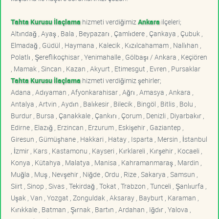
Tahta Kurusu İlaçlama
hizmeti verdiğimiz
Ankara
ilçeleri;
Altındağ , Ayaş , Bala , Beypazarı , Çamlıdere , Çankaya , Çubuk ,
Elmadağ , Güdül , Haymana , Kalecik , Kızılcahamam , Nallıhan ,
Polatlı , Şereflikoçhisar , Yenimahalle , Gölbaşı / Ankara , Keçiören
, Mamak , Sincan , Kazan , Akyurt , Etimesgut , Evren , Pursaklar
Tahta Kurusu İlaçlama
hizmeti verdiğimiz şehirler;
Adana , Adıyaman , Afyonkarahisar , Ağrı , Amasya , Ankara ,
Antalya , Artvin , Aydın , Balıkesir , Bilecik , Bingöl , Bitlis , Bolu ,
Burdur , Bursa , Çanakkale , Çankırı , Çorum , Denizli , Diyarbakır ,
Edirne , Elazığ , Erzincan , Erzurum , Eskişehir , Gaziantep ,
Giresun , Gümüşhane , Hakkari , Hatay , Isparta , Mersin , İstanbul
, İzmir , Kars , Kastamonu , Kayseri , Kırklareli , Kırşehir , Kocaeli ,
Konya , Kütahya , Malatya , Manisa , Kahramanmaraş , Mardin ,
Muğla , Muş , Nevşehir , Niğde , Ordu , Rize , Sakarya , Samsun ,
Siirt , Sinop , Sivas , Tekirdağ , Tokat , Trabzon , Tunceli , Şanlıurfa ,
Uşak , Van , Yozgat , Zonguldak , Aksaray , Bayburt , Karaman ,
Kırıkkale , Batman , Şırnak , Bartın , Ardahan , Iğdır , Yalova ,