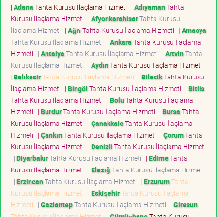
|
Adana
Tahta Kurusu İlaçlama Hizmeti
|
Adıyaman
Tahta
Kurusu İlaçlama Hizmeti
|
Afyonkarahisar
Tahta Kurusu
İlaçlama Hizmeti
|
Ağrı
Tahta Kurusu İlaçlama Hizmeti
|
Amasya
Tahta Kurusu İlaçlama Hizmeti
|
Ankara
Tahta Kurusu İlaçlama
Hizmeti
|
Antalya
Tahta Kurusu İlaçlama Hizmeti
|
Artvin
Tahta
Kurusu İlaçlama Hizmeti
|
Aydın
Tahta Kurusu İlaçlama Hizmeti
|
Balıkesir
Tahta Kurusu İlaçlama Hizmeti
|
Bilecik
Tahta Kurusu
İlaçlama Hizmeti
|
Bingöl
Tahta Kurusu İlaçlama Hizmeti
|
Bitlis
Tahta Kurusu İlaçlama Hizmeti
|
Bolu
Tahta Kurusu İlaçlama
Hizmeti
|
Burdur
Tahta Kurusu İlaçlama Hizmeti
|
Bursa
Tahta
Kurusu İlaçlama Hizmeti
|
Çanakkale
Tahta Kurusu İlaçlama
Hizmeti
|
Çankırı
Tahta Kurusu İlaçlama Hizmeti
|
Çorum
Tahta
Kurusu İlaçlama Hizmeti
|
Denizli
Tahta Kurusu İlaçlama Hizmeti
|
Diyarbakır
Tahta Kurusu İlaçlama Hizmeti
|
Edirne
Tahta
Kurusu İlaçlama Hizmeti
|
Elazığ
Tahta Kurusu İlaçlama Hizmeti
|
Erzincan
Tahta Kurusu İlaçlama Hizmeti
|
Erzurum
Tahta
Kurusu İlaçlama Hizmeti
|
Eskişehir
Tahta Kurusu İlaçlama
Hizmeti
|
Gaziantep
Tahta Kurusu İlaçlama Hizmeti
|
Giresun
Tahta Kurusu İlaçlama Hizmeti
|
Gümüşhane
Tahta Kurusu