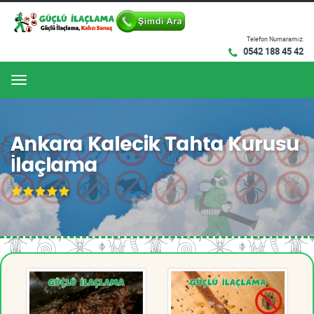
Telefon Numaramız:
0542 188 45 42
Menu
Ankara Kalecik Tahta Kurusu
İlaçlama