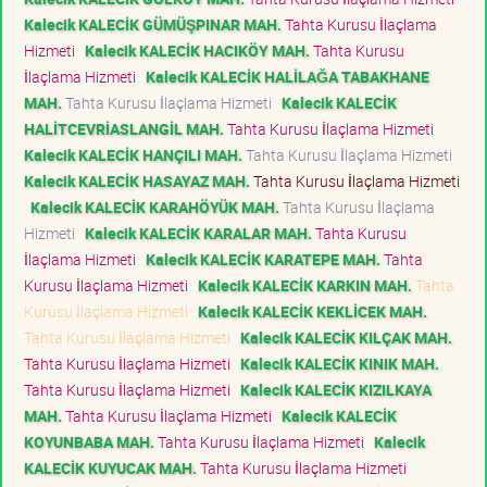
Kalecik KALECİK GÜMÜŞPINAR MAH.
Tahta Kurusu İlaçlama
Hizmeti
Kalecik KALECİK HACIKÖY MAH.
Tahta Kurusu
İlaçlama Hizmeti
Kalecik KALECİK HALİLAĞA TABAKHANE
MAH.
Tahta Kurusu İlaçlama Hizmeti
Kalecik KALECİK
HALİTCEVRİASLANGİL MAH.
Tahta Kurusu İlaçlama Hizmeti
Kalecik KALECİK HANÇILI MAH.
Tahta Kurusu İlaçlama Hizmeti
Kalecik KALECİK HASAYAZ MAH.
Tahta Kurusu İlaçlama Hizmeti
Kalecik KALECİK KARAHÖYÜK MAH.
Tahta Kurusu İlaçlama
Hizmeti
Kalecik KALECİK KARALAR MAH.
Tahta Kurusu
İlaçlama Hizmeti
Kalecik KALECİK KARATEPE MAH.
Tahta
Kurusu İlaçlama Hizmeti
Kalecik KALECİK KARKIN MAH.
Tahta
Kurusu İlaçlama Hizmeti
Kalecik KALECİK KEKLİCEK MAH.
Tahta Kurusu İlaçlama Hizmeti
Kalecik KALECİK KILÇAK MAH.
Tahta Kurusu İlaçlama Hizmeti
Kalecik KALECİK KINIK MAH.
Tahta Kurusu İlaçlama Hizmeti
Kalecik KALECİK KIZILKAYA
MAH.
Tahta Kurusu İlaçlama Hizmeti
Kalecik KALECİK
KOYUNBABA MAH.
Tahta Kurusu İlaçlama Hizmeti
Kalecik
KALECİK KUYUCAK MAH.
Tahta Kurusu İlaçlama Hizmeti