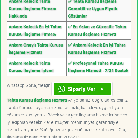
Ankara Kalecik Tahta
✅ Tahta Kurusu İlaçlama
Kurusu İlaçlama Firması
Garantili ve Uygun Fiyatlı
Hakkında
Çözümler
Ankara Kalecik En İyi Tahta
✅ En Yakın ve Güvenilir Tahta
Kurusu İlaçlama Firması
Kurusu İlaçlama Hizmeti
Ankara Onaylı Tahta Kurusu
✅ Ankara Kalecik En İyi Tahta
İlaçlama Hizmeti
Kurusu İlaçlama Hizmeti
Ankara Kalecik Tahta
✅ Profesyonel Tahta Kurusu
Kurusu İlaçlama İşlemi
İlaçlama Hizmeti - 7/24 Destek
Whatapp Görüşme için
Tahta Kurusu İlaçlama Hizmeti
Arıyorsanız, doğru adrestesiniz!
Tahta Kurusu İlaçlama hizmetlerimizle, kaliteli ve uygun fiyatlı
çözümler sunuyoruz. Böcek ve haşere ilaçlama hizmetlerinde en
iyi ekipman ve tekniklerle, müşteri memnuniyeti garantisiyle
hizmet veriyoruz. Sağlığınızı ve güvenliğinizi riske atmayın, Güçlü
İlaçlama ile haşere sorunlarınızı çözün!