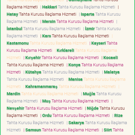
İlaçlama Hizmeti
|
Hakkari
Tahta Kurusu İlaçlama Hizmeti
|
Hatay
Tahta Kurusu İlaçlama Hizmeti
|
Isparta
Tahta Kurusu
İlaçlama Hizmeti
|
Mersin
Tahta Kurusu İlaçlama Hizmeti
|
İstanbul
Tahta Kurusu İlaçlama Hizmeti
|
İzmir
Tahta Kurusu
İlaçlama Hizmeti
|
Kars
Tahta Kurusu İlaçlama Hizmeti
|
Kastamonu
Tahta Kurusu İlaçlama Hizmeti
|
Kayseri
Tahta
Kurusu İlaçlama Hizmeti
|
Kırklareli
Tahta Kurusu İlaçlama
Hizmeti
|
Kırşehir
Tahta Kurusu İlaçlama Hizmeti
|
Kocaeli
Tahta Kurusu İlaçlama Hizmeti
|
Konya
Tahta Kurusu İlaçlama
Hizmeti
|
Kütahya
Tahta Kurusu İlaçlama Hizmeti
|
Malatya
Tahta Kurusu İlaçlama Hizmeti
|
Manisa
Tahta Kurusu İlaçlama
Hizmeti
|
Kahramanmaraş
Tahta Kurusu İlaçlama Hizmeti
|
Mardin
Tahta Kurusu İlaçlama Hizmeti
|
Muğla
Tahta Kurusu
İlaçlama Hizmeti
|
Muş
Tahta Kurusu İlaçlama Hizmeti
|
Nevşehir
Tahta Kurusu İlaçlama Hizmeti
|
Niğde
Tahta Kurusu
İlaçlama Hizmeti
|
Ordu
Tahta Kurusu İlaçlama Hizmeti
|
Rize
Tahta Kurusu İlaçlama Hizmeti
|
Sakarya
Tahta Kurusu İlaçlama
Hizmeti
|
Samsun
Tahta Kurusu İlaçlama Hizmeti
|
Siirt
Tahta