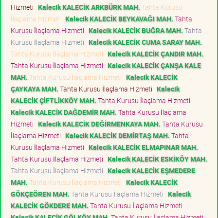
Hizmeti
Kalecik KALECİK ARKBÜRK MAH.
Tahta Kurusu
İlaçlama Hizmeti
Kalecik KALECİK BEYKAVAĞI MAH.
Tahta
Kurusu İlaçlama Hizmeti
Kalecik KALECİK BUĞRA MAH.
Tahta
Kurusu İlaçlama Hizmeti
Kalecik KALECİK CUMA SARAY MAH.
Tahta Kurusu İlaçlama Hizmeti
Kalecik KALECİK ÇANDIR MAH.
Tahta Kurusu İlaçlama Hizmeti
Kalecik KALECİK ÇANŞA KALE
MAH.
Tahta Kurusu İlaçlama Hizmeti
Kalecik KALECİK
ÇAYKAYA MAH.
Tahta Kurusu İlaçlama Hizmeti
Kalecik
KALECİK ÇİFTLİKKÖY MAH.
Tahta Kurusu İlaçlama Hizmeti
Kalecik KALECİK DAĞDEMİR MAH.
Tahta Kurusu İlaçlama
Hizmeti
Kalecik KALECİK DEĞİRMENKAYA MAH.
Tahta Kurusu
İlaçlama Hizmeti
Kalecik KALECİK DEMİRTAŞ MAH.
Tahta
Kurusu İlaçlama Hizmeti
Kalecik KALECİK ELMAPINAR MAH.
Tahta Kurusu İlaçlama Hizmeti
Kalecik KALECİK ESKİKÖY MAH.
Tahta Kurusu İlaçlama Hizmeti
Kalecik KALECİK EŞMEDERE
MAH.
Tahta Kurusu İlaçlama Hizmeti
Kalecik KALECİK
GÖKÇEÖREN MAH.
Tahta Kurusu İlaçlama Hizmeti
Kalecik
KALECİK GÖKDERE MAH.
Tahta Kurusu İlaçlama Hizmeti
Kalecik KALECİK GÖLKÖY MAH.
Tahta Kurusu İlaçlama Hizmeti