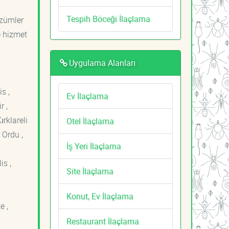
Tespih Böceği İlaçlama
özümler
e hizmet
Uygulama Alanları
s ,
Ev İlaçlama
r ,
ırklareli
Otel İlaçlama
 Ordu ,
İş Yeri İlaçlama
is ,
Site İlaçlama
Konut, Ev İlaçlama
e ,
Restaurant İlaçlama