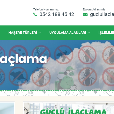
Telefon Numaramız:
Eposta Adresimiz :
0542 188 45 42
gucluilac
HAŞERE TÜRLERİ
UYGULAMA ALANLARI
İŞLEMLE
 İlaçlama