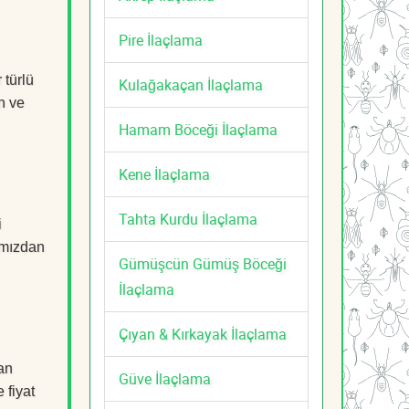
Pire İlaçlama
 türlü
Kulağakaçan İlaçlama
n ve
Hamam Böceği İlaçlama
Kene İlaçlama
Tahta Kurdu İlaçlama
i
mızdan
Gümüşcün Gümüş Böceği
İlaçlama
Çıyan & Kırkayak İlaçlama
an
Güve İlaçlama
 fiyat