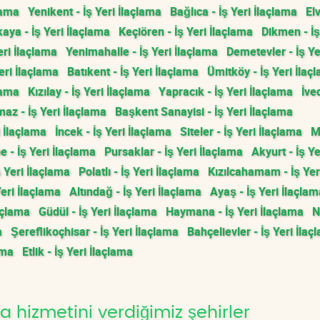
lama
Yenikent - İş Yeri İlaçlama
Bağlıca - İş Yeri İlaçlama
El
aya - İş Yeri İlaçlama
Keçiören - İş Yeri İlaçlama
Dikmen - İş
eri İlaçlama
Yenimahalle - İş Yeri İlaçlama
Demetevler - İş Ye
eri İlaçlama
Batıkent - İş Yeri İlaçlama
Ümitköy - İş Yeri İlaç
lama
Kızılay - İş Yeri İlaçlama
Yapracık - İş Yeri İlaçlama
İved
az - İş Yeri İlaçlama
Başkent Sanayisi - İş Yeri İlaçlama
i İlaçlama
İncek - İş Yeri İlaçlama
Siteler - İş Yeri İlaçlama
M
 - İş Yeri İlaçlama
Pursaklar - İş Yeri İlaçlama
Akyurt - İş Ye
 Yeri İlaçlama
Polatlı - İş Yeri İlaçlama
Kızılcahamam - İş Yer
Yeri İlaçlama
Altındağ - İş Yeri İlaçlama
Ayaş - İş Yeri İlaçlam
açlama
Güdül - İş Yeri İlaçlama
Haymana - İş Yeri İlaçlama
N
a
Şereflikoçhisar - İş Yeri İlaçlama
Bahçelievler - İş Yeri İlaç
ama
Etlik - İş Yeri İlaçlama
a hizmetini verdiğimiz şehirler