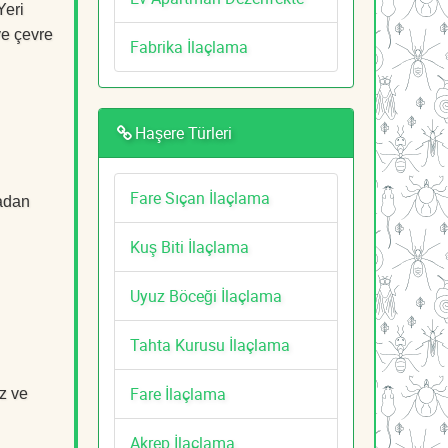
Yeri
ve çevre
Fabrika İlaçlama
Haşere Türleri
Fare Sıçan İlaçlama
tadan
Kuş Biti İlaçlama
Uyuz Böceği İlaçlama
Tahta Kurusu İlaçlama
Fare İlaçlama
z ve
Akrep İlaçlama