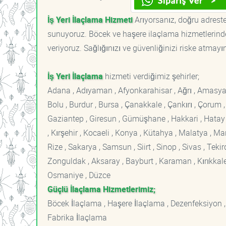
İş Yeri İlaçlama Hizmeti
Arıyorsanız, doğru adrestes
sunuyoruz. Böcek ve haşere ilaçlama hizmetlerinde
veriyoruz. Sağlığınızı ve güvenliğinizi riske atmayı
İş Yeri İlaçlama
hizmeti verdiğimiz şehirler;
Adana , Adıyaman , Afyonkarahisar , Ağrı , Amasya , An
Bolu , Burdur , Bursa , Çanakkale , Çankırı , Çorum , D
Gaziantep , Giresun , Gümüşhane , Hakkari , Hatay , I
, Kırşehir , Kocaeli , Konya , Kütahya , Malatya , 
Rize , Sakarya , Samsun , Siirt , Sinop , Sivas , Teki
Zonguldak , Aksaray , Bayburt , Karaman , Kırıkkale ,
Osmaniye , Düzce
Güçlü İlaçlama Hizmetlerimiz;
Böcek İlaçlama , Haşere İlaçlama , Dezenfeksiyon ,
Fabrika İlaçlama