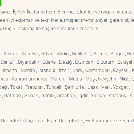
iniz! İş Yeri İlaçlama hizmetlerimizle, kaliteli ve uygun fiyatlı ç
 en iyi ekipman ve tekniklerle, müşteri memnuniyeti garantisiyl
n, Güçlü İlaçlama ile haşere sorunlarınızı çözün!
kara , Antalya , Artvin , Aydın , Balıkesir , Bilecik , Bingöl , Bitli
enizli , Diyarbakır , Edirne , Elazığ , Erzincan , Erzurum , Eskişehi
sparta , Mersin , İstanbul , İzmir , Kars , Kastamonu , Kayseri , K
Manisa , Kahramanmaraş , Mardin , Muğla , Muş , Nevşehir , Niğde ,
rdağ , Tokat , Trabzon , Tunceli , Şanlıurfa , Uşak , Van , Yozgat ,
 Batman , Şırnak , Bartın , Ardahan , Iğdır , Yalova , Karabük , Kil
 Dezenfekte İlaçlama , İşyeri Dezenfekte , Ev Apartman Dezenfekt