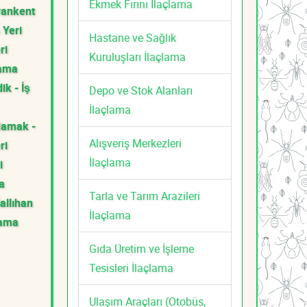
Ekmek Fırını İlaçlama
vankent
 Yeri
Hastane ve Sağlık
ri
Kuruluşları İlaçlama
lama
ik - İş
Depo ve Stok Alanları
İlaçlama
amak -
Alışveriş Merkezleri
ri
İlaçlama
i
a
Tarla ve Tarım Arazileri
allıhan
İlaçlama
lama
Gıda Üretim ve İşleme
Tesisleri İlaçlama
Ulaşım Araçları (Otobüs,