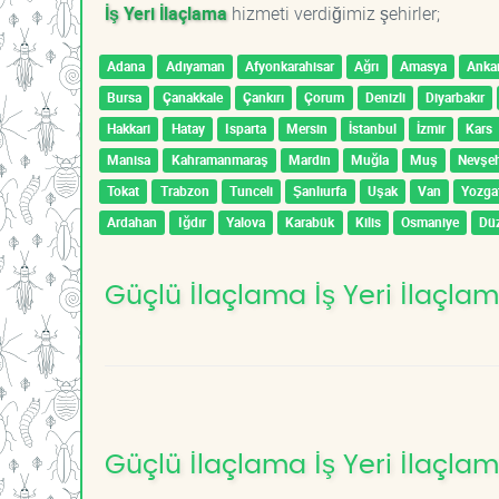
İş Yeri İlaçlama
hizmeti verdiğimiz şehirler;
Adana
Adıyaman
Afyonkarahisar
Ağrı
Amasya
Anka
Bursa
Çanakkale
Çankırı
Çorum
Denizli
Diyarbakır
Hakkari
Hatay
Isparta
Mersin
İstanbul
İzmir
Kars
Manisa
Kahramanmaraş
Mardin
Muğla
Muş
Nevşeh
Tokat
Trabzon
Tunceli
Şanlıurfa
Uşak
Van
Yozga
Ardahan
Iğdır
Yalova
Karabük
Kilis
Osmaniye
Dü
Güçlü İlaçlama İş Yeri İlaçlam
Güçlü İlaçlama İş Yeri İlaçlam