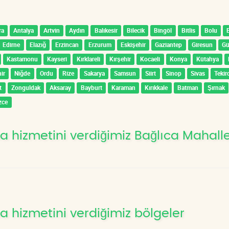
ra
Antalya
Artvin
Aydın
Balıkesir
Bilecik
Bingöl
Bitlis
Bolu
Edirne
Elazığ
Erzincan
Erzurum
Eskişehir
Gaziantep
Giresun
G
Kastamonu
Kayseri
Kırklareli
Kırşehir
Kocaeli
Konya
Kütahya
ir
Niğde
Ordu
Rize
Sakarya
Samsun
Siirt
Sinop
Sivas
Tekir
t
Zonguldak
Aksaray
Bayburt
Karaman
Kırıkkale
Batman
Şırnak
zce
a hizmetini verdiğimiz Bağlıca Mahalle
a hizmetini verdiğimiz bölgeler