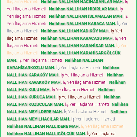
İlaçlama Hizmeti
Nallıhan NALLIHAN HACIHASANLAR MAH.
İş
Yeri İlaçlama Hizmeti
Nallıhan NALLIHAN HIDIRLAR MAH.
İş
Yeri İlaçlama Hizmeti
Nallıhan NALLIHAN İSLAMALAN MAH.
İş
Yeri İlaçlama Hizmeti
Nallıhan NALLIHAN KABACA MAH.
İş Yeri
İlaçlama Hizmeti
Nallıhan NALLIHAN KADIKÖY MAH.
İş Yeri
İlaçlama Hizmeti
Nallıhan NALLIHAN KARACASU MAH.
İş Yeri
İlaçlama Hizmeti
Nallıhan NALLIHAN KARAHİSAR MAH.
İş Yeri
İlaçlama Hizmeti
Nallıhan NALLIHAN KARAHİSARGÖLCÜK
MAH.
İş Yeri İlaçlama Hizmeti
Nallıhan NALLIHAN
KARAHİSARKOZLU MAH.
İş Yeri İlaçlama Hizmeti
Nallıhan
NALLIHAN KARAKÖY MAH.
İş Yeri İlaçlama Hizmeti
Nallıhan
NALLIHAN KAVAKKÖY MAH.
İş Yeri İlaçlama Hizmeti
Nallıhan
NALLIHAN KULU MAH.
İş Yeri İlaçlama Hizmeti
Nallıhan
NALLIHAN KURUCA MAH.
İş Yeri İlaçlama Hizmeti
Nallıhan
NALLIHAN KUZUCULAR MAH.
İş Yeri İlaçlama Hizmeti
Nallıhan
NALLIHAN MEYİLDERE MAH.
İş Yeri İlaçlama Hizmeti
Nallıhan
NALLIHAN MEYİLHACILAR MAH.
İş Yeri İlaçlama Hizmeti
Nallıhan NALLIHAN NALLIDERE MAH.
İş Yeri İlaçlama Hizmeti
Nallıhan NALLIHAN NALLIGÖLCÜK MAH.
İş Yeri İlaçlama