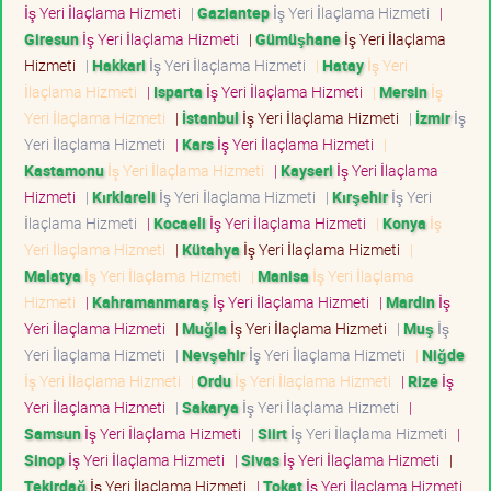
İş Yeri İlaçlama Hizmeti
|
Gaziantep
İş Yeri İlaçlama Hizmeti
|
Giresun
İş Yeri İlaçlama Hizmeti
|
Gümüşhane
İş Yeri İlaçlama
Hizmeti
|
Hakkari
İş Yeri İlaçlama Hizmeti
|
Hatay
İş Yeri
İlaçlama Hizmeti
|
Isparta
İş Yeri İlaçlama Hizmeti
|
Mersin
İş
Yeri İlaçlama Hizmeti
|
İstanbul
İş Yeri İlaçlama Hizmeti
|
İzmir
İş
Yeri İlaçlama Hizmeti
|
Kars
İş Yeri İlaçlama Hizmeti
|
Kastamonu
İş Yeri İlaçlama Hizmeti
|
Kayseri
İş Yeri İlaçlama
Hizmeti
|
Kırklareli
İş Yeri İlaçlama Hizmeti
|
Kırşehir
İş Yeri
İlaçlama Hizmeti
|
Kocaeli
İş Yeri İlaçlama Hizmeti
|
Konya
İş
Yeri İlaçlama Hizmeti
|
Kütahya
İş Yeri İlaçlama Hizmeti
|
Malatya
İş Yeri İlaçlama Hizmeti
|
Manisa
İş Yeri İlaçlama
Hizmeti
|
Kahramanmaraş
İş Yeri İlaçlama Hizmeti
|
Mardin
İş
Yeri İlaçlama Hizmeti
|
Muğla
İş Yeri İlaçlama Hizmeti
|
Muş
İş
Yeri İlaçlama Hizmeti
|
Nevşehir
İş Yeri İlaçlama Hizmeti
|
Niğde
İş Yeri İlaçlama Hizmeti
|
Ordu
İş Yeri İlaçlama Hizmeti
|
Rize
İş
Yeri İlaçlama Hizmeti
|
Sakarya
İş Yeri İlaçlama Hizmeti
|
Samsun
İş Yeri İlaçlama Hizmeti
|
Siirt
İş Yeri İlaçlama Hizmeti
|
Sinop
İş Yeri İlaçlama Hizmeti
|
Sivas
İş Yeri İlaçlama Hizmeti
|
Tekirdağ
İş Yeri İlaçlama Hizmeti
|
Tokat
İş Yeri İlaçlama Hizmeti