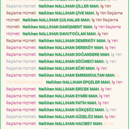
İlaçlama Hizmeti
Nallıhan NALLIHAN ÇİLLER MAH.
İş Yeri
İlaçlama Hizmeti
Nallıhan NALLIHAN ÇİVE MAH.
İş Yeri İlaçlama
Hizmeti
Nallıhan NALLIHAN ÇULHALAR MAH.
İş Yeri İlaçlama
Hizmeti
Nallıhan NALLIHAN DANİŞMENT MAH.
İş Yeri İlaçlama
Hizmeti
Nallıhan NALLIHAN DAVUTOĞLAN MAH.
İş Yeri
İlaçlama Hizmeti
Nallıhan NALLIHAN DEMİRKÖY MAH.
İş Yeri
İlaçlama Hizmeti
Nallıhan NALLIHAN DEREKÖY MAH.
İş Yeri
İlaçlama Hizmeti
Nallıhan NALLIHAN DOĞANDERE MAH.
İş Yeri
İlaçlama Hizmeti
Nallıhan NALLIHAN DÖĞMECİ MAH.
İş Yeri
İlaçlama Hizmeti
Nallıhan NALLIHAN EĞRİ MAH.
İş Yeri
İlaçlama Hizmeti
Nallıhan NALLIHAN EMREMSULTAN MAH.
İş
Yeri İlaçlama Hizmeti
Nallıhan NALLIHAN EPÇELER MAH.
İş Yeri
İlaçlama Hizmeti
Nallıhan NALLIHAN ERİCEK MAH.
İş Yeri
İlaçlama Hizmeti
Nallıhan NALLIHAN EYMİR MAH.
İş Yeri
İlaçlama Hizmeti
Nallıhan NALLIHAN FATİH MAH.
İş Yeri
İlaçlama Hizmeti
Nallıhan NALLIHAN GÖKÇEÖZ MAH.
İş Yeri
İlaçlama Hizmeti
Nallıhan NALLIHAN GÜZELÖZ MAH.
İş Yeri
İlaçlama Hizmeti
Nallıhan NALLIHAN HACIBEY MAH.
İş Yeri