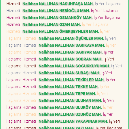
Hizmeti
Nallıhan NALLIHAN NASUHPAŞA MAH.
İş Yeri İlaçlama
Hizmeti
Nallıhan NALLIHAN NEBİOĞLU MAH.
İş Yeri İlaçlama
Hizmeti
Nallıhan NALLIHAN OSMANKÖY MAH.
İş Yeri İlaçlama
Hizmeti
Nallıhan NALLIHAN OZAN MAH.
İş Yeri İlaçlama
Hizmeti
Nallıhan NALLIHAN ÖMERŞEYHLER MAH.
İş Yeri
İlaçlama Hizmeti
Nallıhan NALLIHAN ÖŞÜRLER MAH.
İş Yeri
İlaçlama Hizmeti
Nallıhan NALLIHAN SARIKAYA MAH.
İş Yeri
İlaçlama Hizmeti
Nallıhan NALLIHAN SARIYAR MAH.
İş Yeri
İlaçlama Hizmeti
Nallıhan NALLIHAN SOBRAN MAH.
İş Yeri
İlaçlama Hizmeti
Nallıhan NALLIHAN SOĞUKKUYU MAH.
İş Yeri
İlaçlama Hizmeti
Nallıhan NALLIHAN SUBAŞI MAH.
İş Yeri
İlaçlama Hizmeti
Nallıhan NALLIHAN TEKİRLER MAH.
İş Yeri
İlaçlama Hizmeti
Nallıhan NALLIHAN TEKKE MAH.
İş Yeri
İlaçlama Hizmeti
Nallıhan NALLIHAN TEPE MAH.
İş Yeri
İlaçlama Hizmeti
Nallıhan NALLIHAN ULUHAN MAH.
İş Yeri
İlaçlama Hizmeti
Nallıhan NALLIHAN ULUKÖY MAH.
İş Yeri
İlaçlama Hizmeti
Nallıhan NALLIHAN UZUNÖZ MAH.
İş Yeri
İlaçlama Hizmeti
Nallıhan NALLIHAN YAKAPINAR MAH.
İş Yeri
İlaçlama Hizmeti
Nallıhan NALLIHAN YAZI MAH.
İş Yeri İlaçlama