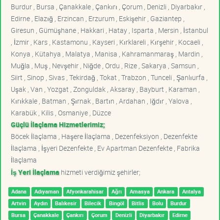
Burdur , Bursa , Çanakkale , Çankırı , Çorum , Denizli , Diyarbakır ,
Edirne , Elazığ , Erzincan , Erzurum , Eskişehir , Gaziantep ,
Giresun , Gümüşhane , Hakkari , Hatay , Isparta , Mersin , İstanbul
, İzmir , Kars , Kastamonu , Kayseri , Kırklareli , Kırşehir , Kocaeli ,
Konya , Kütahya , Malatya , Manisa , Kahramanmaraş , Mardin ,
Muğla , Muş , Nevşehir , Niğde , Ordu , Rize , Sakarya , Samsun ,
Siirt , Sinop , Sivas , Tekirdağ , Tokat , Trabzon , Tunceli , Şanlıurfa ,
Uşak , Van , Yozgat , Zonguldak , Aksaray , Bayburt , Karaman ,
Kırıkkale , Batman , Şırnak , Bartın , Ardahan , Iğdır , Yalova ,
Karabük , Kilis , Osmaniye , Düzce
Güçlü İlaçlama Hizmetlerimiz;
Böcek İlaçlama , Haşere İlaçlama , Dezenfeksiyon , Dezenfekte
İlaçlama , İşyeri Dezenfekte , Ev Apartman Dezenfekte , Fabrika
İlaçlama
İş Yeri İlaçlama
hizmeti verdiğimiz şehirler;
Adana
Adıyaman
Afyonkarahisar
Ağrı
Amasya
Ankara
Antalya
Artvin
Aydın
Balıkesir
Bilecik
Bingöl
Bitlis
Bolu
Burdur
Bursa
Çanakkale
Çankırı
Çorum
Denizli
Diyarbakır
Edirne