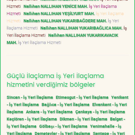
Hizmeti
Nallıhan NALLIHAN YENİCE MAH.
İş Yeri İlaçlama
Hizmeti
Nallıhan NALLIHAN YEŞİLYURT MAH.
İş Yeri İlaçlama
Hizmeti
Nallıhan NALLIHAN YUKARIBAĞDERE MAH.
İş Yeri
İlaçlama Hizmeti
Nallıhan NALLIHAN YUKARIBAĞLICA MAH.
İş
Yeri İlaçlama Hizmeti
Nallıhan NALLIHAN YUKARIKAVACIK
MAH.
İş Yeri İlaçlama Hizmeti
Güçlü İlaçlama İş Yeri İlaçlama
hizmetini verdiğimiz bölgeler
Sincan - İş Yeri İlaçlama
Etimesgut - İş Yeri İlaçlama
Yenikent
- İş Yeri İlaçlama
Bağlıca - İş Yeri İlaçlama
Elvankent - İş Yeri
İlaçlama
Ankara - İş Yeri İlaçlama
Çankaya - İş Yeri İlaçlama
Keçiören - İş Yeri İlaçlama
Dikmen - İş Yeri İlaçlama
Balgat -
İş Yeri İlaçlama
Gölbaşı - İş Yeri İlaçlama
Yenimahalle - İş
Yeri İlaçlama
Demetevler - İş Yeri İlaçlama
Şentepe - İş Yeri