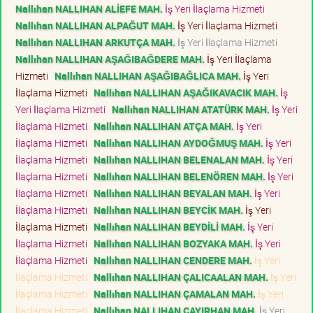
Nallıhan NALLIHAN ALİEFE MAH.
İş Yeri İlaçlama Hizmeti
Nallıhan NALLIHAN ALPAĞUT MAH.
İş Yeri İlaçlama Hizmeti
Nallıhan NALLIHAN ARKUTÇA MAH.
İş Yeri İlaçlama Hizmeti
Nallıhan NALLIHAN AŞAĞIBAĞDERE MAH.
İş Yeri İlaçlama
Hizmeti
Nallıhan NALLIHAN AŞAĞIBAĞLICA MAH.
İş Yeri
İlaçlama Hizmeti
Nallıhan NALLIHAN AŞAĞIKAVACIK MAH.
İş
Yeri İlaçlama Hizmeti
Nallıhan NALLIHAN ATATÜRK MAH.
İş Yeri
İlaçlama Hizmeti
Nallıhan NALLIHAN ATÇA MAH.
İş Yeri
İlaçlama Hizmeti
Nallıhan NALLIHAN AYDOĞMUŞ MAH.
İş Yeri
İlaçlama Hizmeti
Nallıhan NALLIHAN BELENALAN MAH.
İş Yeri
İlaçlama Hizmeti
Nallıhan NALLIHAN BELENÖREN MAH.
İş Yeri
İlaçlama Hizmeti
Nallıhan NALLIHAN BEYALAN MAH.
İş Yeri
İlaçlama Hizmeti
Nallıhan NALLIHAN BEYCİK MAH.
İş Yeri
İlaçlama Hizmeti
Nallıhan NALLIHAN BEYDİLİ MAH.
İş Yeri
İlaçlama Hizmeti
Nallıhan NALLIHAN BOZYAKA MAH.
İş Yeri
İlaçlama Hizmeti
Nallıhan NALLIHAN CENDERE MAH.
İş Yeri
İlaçlama Hizmeti
Nallıhan NALLIHAN ÇALICAALAN MAH.
İş Yeri
İlaçlama Hizmeti
Nallıhan NALLIHAN ÇAMALAN MAH.
İş Yeri
İlaçlama Hizmeti
Nallıhan NALLIHAN ÇAYIRHAN MAH.
İş Yeri