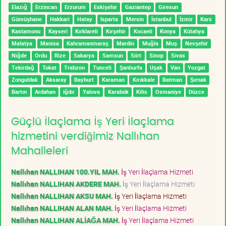
Elazığ
Erzincan
Erzurum
Eskişehir
Gaziantep
Giresun
Gümüşhane
Hakkari
Hatay
Isparta
Mersin
İstanbul
İzmir
Kars
Kastamonu
Kayseri
Kırklareli
Kırşehir
Kocaeli
Konya
Kütahya
Malatya
Manisa
Kahramanmaraş
Mardin
Muğla
Muş
Nevşehir
Niğde
Ordu
Rize
Sakarya
Samsun
Siirt
Sinop
Sivas
Tekirdağ
Tokat
Trabzon
Tunceli
Şanlıurfa
Uşak
Van
Yozgat
Zonguldak
Aksaray
Bayburt
Karaman
Kırıkkale
Batman
Şırnak
Bartın
Ardahan
Iğdır
Yalova
Karabük
Kilis
Osmaniye
Düzce
Güçlü İlaçlama İş Yeri İlaçlama
hizmetini verdiğimiz Nallıhan
Mahalleleri
Nallıhan NALLIHAN 100.YIL MAH.
İş Yeri İlaçlama Hizmeti
Nallıhan NALLIHAN AKDERE MAH.
İş Yeri İlaçlama Hizmeti
Nallıhan NALLIHAN AKSU MAH.
İş Yeri İlaçlama Hizmeti
Nallıhan NALLIHAN ALAN MAH.
İş Yeri İlaçlama Hizmeti
Nallıhan NALLIHAN ALİAĞA MAH.
İş Yeri İlaçlama Hizmeti