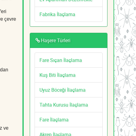
Yeri
Fabrika İlaçlama
ve çevre
Haşere Türleri
Fare Sıçan İlaçlama
adan
Kuş Biti İlaçlama
Uyuz Böceği İlaçlama
Tahta Kurusu İlaçlama
Fare İlaçlama
z ve
Akrep İlaçlama