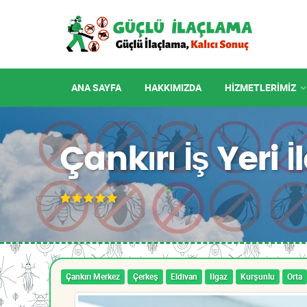
ANA SAYFA
HAKKIMIZDA
HIZMETLERIMIZ
Çankırı İş Yeri
Çankırı Merkez
Çerkeş
Eldivan
Ilgaz
Kurşunlu
Orta