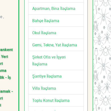
Apartman, Bina İlaçlama
e ,
Bahçe İlaçlama
Okul İlaçlama
Gemi, Tekne, Yat İlaçlama
vankent
 Yeri
Şirket Ofis ve İşyeri
ri
İlaçlama
lama
Şantiye İlaçlama
ik - İş
Villa İlaçlama
amak -
ri
Toplu Konut İlaçlama
i