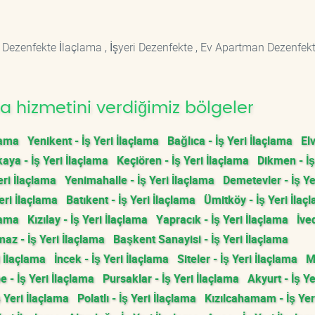
 Dezenfekte İlaçlama , İşyeri Dezenfekte , Ev Apartman Dezenfekt
a hizmetini verdiğimiz bölgeler
lama
Yenikent - İş Yeri İlaçlama
Bağlıca - İş Yeri İlaçlama
El
aya - İş Yeri İlaçlama
Keçiören - İş Yeri İlaçlama
Dikmen - İş
eri İlaçlama
Yenimahalle - İş Yeri İlaçlama
Demetevler - İş Ye
eri İlaçlama
Batıkent - İş Yeri İlaçlama
Ümitköy - İş Yeri İlaç
lama
Kızılay - İş Yeri İlaçlama
Yapracık - İş Yeri İlaçlama
İved
az - İş Yeri İlaçlama
Başkent Sanayisi - İş Yeri İlaçlama
i İlaçlama
İncek - İş Yeri İlaçlama
Siteler - İş Yeri İlaçlama
M
 - İş Yeri İlaçlama
Pursaklar - İş Yeri İlaçlama
Akyurt - İş Ye
 Yeri İlaçlama
Polatlı - İş Yeri İlaçlama
Kızılcahamam - İş Yer