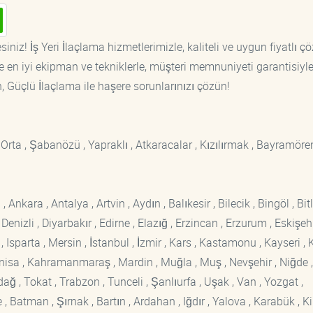
iniz! İş Yeri İlaçlama hizmetlerimizle, kaliteli ve uygun fiyatlı ç
 en iyi ekipman ve tekniklerle, müşteri memnuniyeti garantisiyl
n, Güçlü İlaçlama ile haşere sorunlarınızı çözün!
, Orta , Şabanözü , Yapraklı , Atkaracalar , Kızılırmak , Bayramören
kara , Antalya , Artvin , Aydın , Balıkesir , Bilecik , Bingöl , Bitli
enizli , Diyarbakır , Edirne , Elazığ , Erzincan , Erzurum , Eskişehi
sparta , Mersin , İstanbul , İzmir , Kars , Kastamonu , Kayseri , K
Manisa , Kahramanmaraş , Mardin , Muğla , Muş , Nevşehir , Niğde ,
rdağ , Tokat , Trabzon , Tunceli , Şanlıurfa , Uşak , Van , Yozgat ,
 Batman , Şırnak , Bartın , Ardahan , Iğdır , Yalova , Karabük , Kil