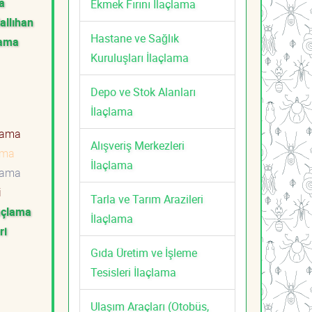
a
Ekmek Fırını İlaçlama
allıhan
Hastane ve Sağlık
lama
Kuruluşları İlaçlama
Depo ve Stok Alanları
İlaçlama
çlama
Alışveriş Merkezleri
lama
İlaçlama
çlama
i
Tarla ve Tarım Arazileri
laçlama
İlaçlama
ri
Gıda Üretim ve İşleme
Tesisleri İlaçlama
Ulaşım Araçları (Otobüs,