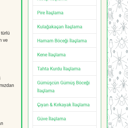
Pire İlaçlama
Kulağakaçan İlaçlama
 türlü
Hamam Böceği İlaçlama
n ve
Kene İlaçlama
Tahta Kurdu İlaçlama
i
Gümüşcün Gümüş Böceği
mızdan
İlaçlama
Çıyan & Kırkayak İlaçlama
Güve İlaçlama
an