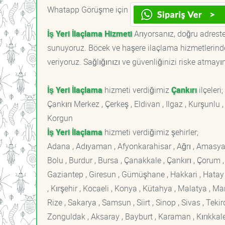
Whatapp Görüşme için
İş Yeri İlaçlama Hizmeti
Arıyorsanız, doğru adrestes
sunuyoruz. Böcek ve haşere ilaçlama hizmetlerinde
veriyoruz. Sağlığınızı ve güvenliğinizi riske atmayı
İş Yeri İlaçlama
hizmeti verdiğimiz
Çankırı
ilçeleri;
Çankırı Merkez , Çerkeş , Eldivan , Ilgaz , Kurşunlu 
Korgun
İş Yeri İlaçlama
hizmeti verdiğimiz şehirler;
Adana , Adıyaman , Afyonkarahisar , Ağrı , Amasya , An
Bolu , Burdur , Bursa , Çanakkale , Çankırı , Çorum , D
Gaziantep , Giresun , Gümüşhane , Hakkari , Hatay , I
, Kırşehir , Kocaeli , Konya , Kütahya , Malatya , 
Rize , Sakarya , Samsun , Siirt , Sinop , Sivas , Teki
Zonguldak , Aksaray , Bayburt , Karaman , Kırıkkale ,