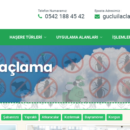
Telefon Numaramız:
Eposta Adresimiz :
0542 188 45 42
gucluilac
HAŞERE TÜRLERİ
UYGULAMA ALANLARI
İŞLEMLE
 İlaçlama
Şabanözü
Yapraklı
Atkaracalar
Kızılırmak
Bayramören
Korgun