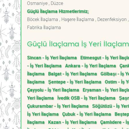
Osmaniye , Düzce
Güçlü İlaçlama Hizmetlerimiz;
Böcek İlaçlama , Haşere İlaçlama , Dezenfeksiyon ,
Fabrika İlaçlama
Güçlü İlaçlama İş Yeri İlaçlam
Sincan - İş Yeri İlaçlama
Etimesgut - İş Yeri İlaç
- İş Yeri İlaçlama
Ankara - İş Yeri İlaçlama
Çank
İlaçlama
Balgat - İş Yeri İlaçlama
Gölbaşı - İş Y
İlaçlama
Şentepe - İş Yeri İlaçlama
Ostim - İş Y
Çayyolu - İş Yeri İlaçlama
Eryaman - İş Yeri İlaç
Yeri İlaçlama
İvedik OSB - İş Yeri İlaçlama
Şaşm
Çukurambar - İş Yeri İlaçlama
Söğütözü - İş Yer
İş Yeri İlaçlama
Çubuk - İş Yeri İlaçlama
Beştepe
İlaçlama
Kazan - İş Yeri İlaçlama
Çamlıdere - İş