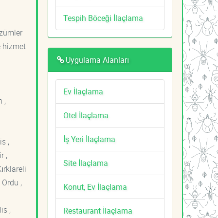
Tespih Böceği İlaçlama
özümler
e hizmet
Uygulama Alanları
Ev İlaçlama
 ,
Otel İlaçlama
İş Yeri İlaçlama
s ,
r ,
Site İlaçlama
ırklareli
 Ordu ,
Konut, Ev İlaçlama
is ,
Restaurant İlaçlama