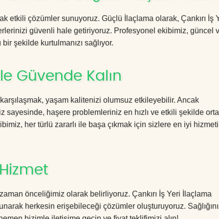
cak etkili çözümler sunuyoruz. Güçlü İlaçlama olarak, Çankırı İş 
rlerinizi güvenli hale getiriyoruz. Profesyonel ekibimiz, güncel 
 bir şekilde kurtulmanızı sağlıyor.
 ile Güvende Kalın
 karşılaşmak, yaşam kalitenizi olumsuz etkileyebilir. Ancak
z sayesinde, haşere problemleriniz en hızlı ve etkili şekilde ort
imiz, her türlü zararlı ile başa çıkmak için sizlere en iyi hizmeti
 Hizmet
aman önceliğimiz olarak belirliyoruz. Çankırı İş Yeri İlaçlama
sunarak herkesin erişebileceği çözümler oluşturuyoruz. Sağlığını
hemen bizimle iletişime geçin ve fiyat teklifimizi alın!