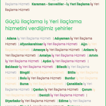
İlaçlama Hizmeti
Karaman - Sarıveliler - İş Yeri İlaçlama
İş Yeri
İlaçlama Hizmeti
Güçlü İlaçlama İş Yeri İlaçlama
hizmetini verdiğimiz şehirler
|
Adana
İş Yeri İlaçlama Hizmeti
|
Adıyaman
İş Yeri İlaçlama
Hizmeti
|
Afyonkarahisar
İş Yeri İlaçlama Hizmeti
|
Ağrı
İş Yeri
İlaçlama Hizmeti
|
Amasya
İş Yeri İlaçlama Hizmeti
|
Ankara
İş
Yeri İlaçlama Hizmeti
|
Antalya
İş Yeri İlaçlama Hizmeti
|
Artvin
İş Yeri İlaçlama Hizmeti
|
Aydın
İş Yeri İlaçlama Hizmeti
|
Balıkesir
İş Yeri İlaçlama Hizmeti
|
Bilecik
İş Yeri İlaçlama
Hizmeti
|
Bingöl
İş Yeri İlaçlama Hizmeti
|
Bitlis
İş Yeri İlaçlama
Hizmeti
|
Bolu
İş Yeri İlaçlama Hizmeti
|
Burdur
İş Yeri İlaçlama
Hizmeti
|
Bursa
İş Yeri İlaçlama Hizmeti
|
Çanakkale
İş Yeri
İlaçlama Hizmeti
|
Çankırı
İş Yeri İlaçlama Hizmeti
|
Çorum
İş
Yeri İlaçlama Hizmeti
|
Denizli
İş Yeri İlaçlama Hizmeti
|
Diyarbakır
İş Yeri İlaçlama Hizmeti
|
Edirne
İş Yeri İlaçlama