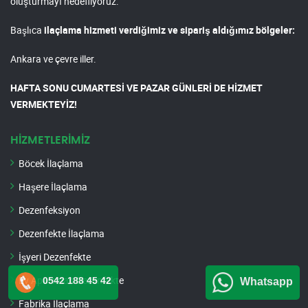
oluşturmayı hedefliyoruz.
Başlıca
ilaçlama hizmeti verdiğimiz ve sipariş aldığımız bölgeler:
Ankara ve çevre iller.
HAFTA SONU CUMARTESİ VE PAZAR GÜNLERİ DE HİZMET
VERMEKTEYİZ!
HİZMETLERİMİZ
Böcek İlaçlama
Haşere İlaçlama
Dezenfeksiyon
Dezenfekte İlaçlama
İşyeri Dezenfekte
Ev Apartman Dezenfekte
0542 188 45 42
Whatsapp
Fabrika İlaçlama