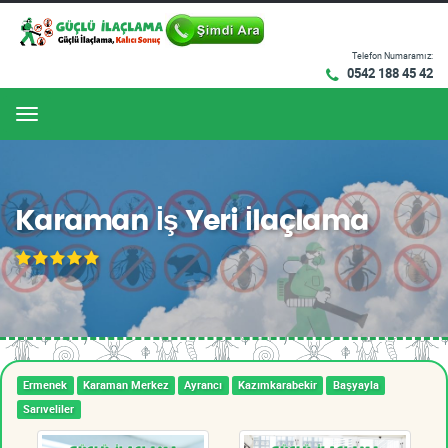
Telefon Numaramız:
0542 188 45 42
Menu
Karaman İş Yeri İlaçlama
Ermenek
Karaman Merkez
Ayrancı
Kazımkarabekir
Başyayla
Sarıveliler