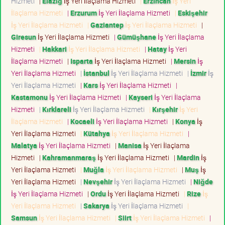
Hizmeti
|
Elazığ
İş Yeri İlaçlama Hizmeti
|
Erzincan
İş Yeri
İlaçlama Hizmeti
|
Erzurum
İş Yeri İlaçlama Hizmeti
|
Eskişehir
İş Yeri İlaçlama Hizmeti
|
Gaziantep
İş Yeri İlaçlama Hizmeti
|
Giresun
İş Yeri İlaçlama Hizmeti
|
Gümüşhane
İş Yeri İlaçlama
Hizmeti
|
Hakkari
İş Yeri İlaçlama Hizmeti
|
Hatay
İş Yeri
İlaçlama Hizmeti
|
Isparta
İş Yeri İlaçlama Hizmeti
|
Mersin
İş
Yeri İlaçlama Hizmeti
|
İstanbul
İş Yeri İlaçlama Hizmeti
|
İzmir
İş
Yeri İlaçlama Hizmeti
|
Kars
İş Yeri İlaçlama Hizmeti
|
Kastamonu
İş Yeri İlaçlama Hizmeti
|
Kayseri
İş Yeri İlaçlama
Hizmeti
|
Kırklareli
İş Yeri İlaçlama Hizmeti
|
Kırşehir
İş Yeri
İlaçlama Hizmeti
|
Kocaeli
İş Yeri İlaçlama Hizmeti
|
Konya
İş
Yeri İlaçlama Hizmeti
|
Kütahya
İş Yeri İlaçlama Hizmeti
|
Malatya
İş Yeri İlaçlama Hizmeti
|
Manisa
İş Yeri İlaçlama
Hizmeti
|
Kahramanmaraş
İş Yeri İlaçlama Hizmeti
|
Mardin
İş
Yeri İlaçlama Hizmeti
|
Muğla
İş Yeri İlaçlama Hizmeti
|
Muş
İş
Yeri İlaçlama Hizmeti
|
Nevşehir
İş Yeri İlaçlama Hizmeti
|
Niğde
İş Yeri İlaçlama Hizmeti
|
Ordu
İş Yeri İlaçlama Hizmeti
|
Rize
İş
Yeri İlaçlama Hizmeti
|
Sakarya
İş Yeri İlaçlama Hizmeti
|
Samsun
İş Yeri İlaçlama Hizmeti
|
Siirt
İş Yeri İlaçlama Hizmeti
|