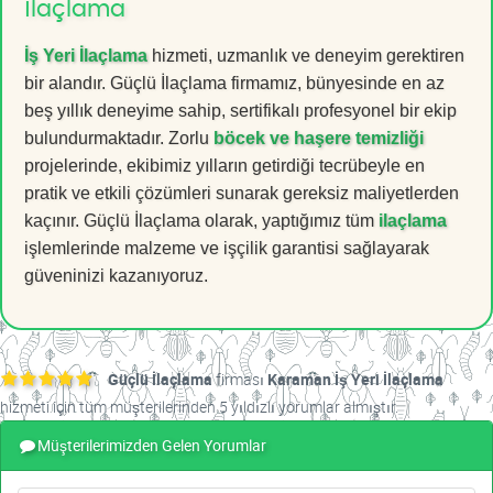
İlaçlama
İş Yeri İlaçlama
hizmeti, uzmanlık ve deneyim gerektiren
bir alandır. Güçlü İlaçlama firmamız, bünyesinde en az
beş yıllık deneyime sahip, sertifikalı profesyonel bir ekip
bulundurmaktadır. Zorlu
böcek ve haşere temizliği
projelerinde, ekibimiz yılların getirdiği tecrübeyle en
pratik ve etkili çözümleri sunarak gereksiz maliyetlerden
kaçınır. Güçlü İlaçlama olarak, yaptığımız tüm
ilaçlama
işlemlerinde malzeme ve işçilik garantisi sağlayarak
güveninizi kazanıyoruz.
Güçlü İlaçlama
firması
Karaman İş Yeri İlaçlama
hizmeti için tüm müşterilerinden 5 yıldızlı yorumlar almıştır.
Müşterilerimizden Gelen Yorumlar