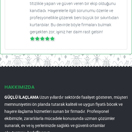
titizlikle yapan ve güven veren bir ekip olduğunu
kanıtladı. Haşerelerle ilgili sorunumu özenle ve
profesyonellikle çözerek beni büyük bir sıkıntıdan
kurtardılar. Bu devirde böyle firmaları bulmak
gerçekten zor; işiniz her daim rast gelsin!
HAKKIMIZDA
GÜÇLÜ İLAÇLAMA
Uzun yıllardır sektörde faaliyet gösteren, müşteri
memnuniyetini ön planda tutarak kaliteli ve uygun fiyatlı böcek ve
haşere ilaçlama hizmetleri sunan bir firmadır. Profesyonel
ekibimizle, zararlılarla mücadele konusunda uzman çözümler
sunarak, ev ve iş yerlerinizde sağlıklı ve güvenli ortamlar