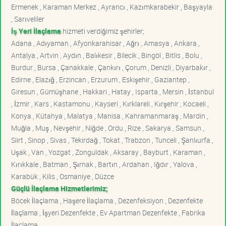
Ermenek , Karaman Merkez , Ayrancı , Kazımkarabekir , Başyayla
, Sarıveliler
İş Yeri İlaçlama
hizmeti verdiğimiz şehirler;
Adana , Adıyaman , Afyonkarahisar , Ağrı , Amasya , Ankara ,
Antalya , Artvin , Aydın , Balıkesir , Bilecik , Bingöl , Bitlis , Bolu ,
Burdur , Bursa , Çanakkale , Çankırı , Çorum , Denizli , Diyarbakır ,
Edirne , Elazığ , Erzincan , Erzurum , Eskişehir , Gaziantep ,
Giresun , Gümüşhane , Hakkari , Hatay , Isparta , Mersin , İstanbul
, İzmir , Kars , Kastamonu , Kayseri , Kırklareli , Kırşehir , Kocaeli ,
Konya , Kütahya , Malatya , Manisa , Kahramanmaraş , Mardin ,
Muğla , Muş , Nevşehir , Niğde , Ordu , Rize , Sakarya , Samsun ,
Siirt , Sinop , Sivas , Tekirdağ , Tokat , Trabzon , Tunceli , Şanlıurfa ,
Uşak , Van , Yozgat , Zonguldak , Aksaray , Bayburt , Karaman ,
Kırıkkale , Batman , Şırnak , Bartın , Ardahan , Iğdır , Yalova ,
Karabük , Kilis , Osmaniye , Düzce
Güçlü İlaçlama Hizmetlerimiz;
Böcek İlaçlama , Haşere İlaçlama , Dezenfeksiyon , Dezenfekte
İlaçlama , İşyeri Dezenfekte , Ev Apartman Dezenfekte , Fabrika
İlaçlama